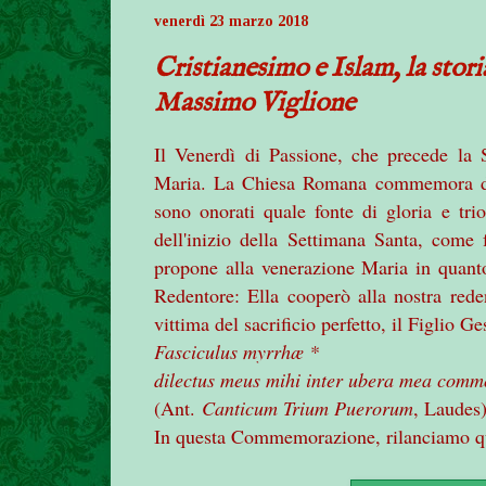
venerdì 23 marzo 2018
Cristianesimo e Islam, la stori
Massimo Viglione
Il Venerdì di Passione, che precede la
Maria. La Chiesa Romana commemora due 
sono onorati quale fonte di gloria e tri
dell'inizio della Settimana Santa, come 
propone alla venerazione Maria in quant
Redentore: Ella cooperò alla nostra rede
vittima del sacrificio perfetto, il Figlio Ge
Fasciculus myrrhæ *
dilectus meus mihi inter ubera mea comm
(Ant.
Canticum Trium Puerorum
, Laudes)
In questa Commemorazione, rilanciamo que