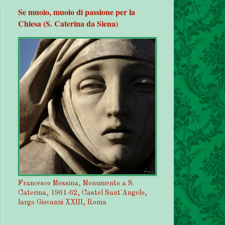
Se muoio, muoio di passione per la
Chiesa (S. Caterina da Siena)
Francesco Messina, Monumento a S.
Caterina, 1961-62, Castel Sant'Angelo,
largo Giovanni XXIII, Roma