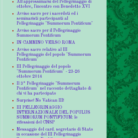
All'approssimarsi del Pellegrinaggio di
ottobre, l'incontro con Benedetto XVI
Avviso sacro per i sacerdoti ed i
seminaristi partecipanti al
Pellegrinaggio "Summorum Pontificum"
Avviso sacro per il Pellegrinaggio
Summorum Pontificum
IN CAMMINO VERSO ROMA
Avviso sacro relativo al III
Pellegrinaggio del popolo "Summorum
Pontificum"
III Pellegrinaggio del popolo
"Summorum Pontificum" - 23-26
ottobre 2014
Il 3° Pellegrinaggio "Summorum
Pontificum" nel racconto dettagliato di
chi vi ha partecipato
Surprise! No Vatican III!
III PELLEGRINAGGIO
INTERNAZIONALE DEL POPULUS
SUMMORUM PONTIFICUM: le
riflessioni del CNSP
Messaggio del card. segretario di Stato
in occasione del III Pellegrinaggio