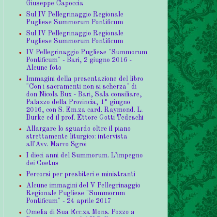
Giuseppe Capoccia
Sul IV Pellegrinaggio Regionale
Pugliese Summorum Pontificum
Sul IV Pellegrinaggio Regionale
Pugliese Summorum Pontificum
IV Pellegrinaggio Pugliese "Summorum
Pontificum" - Bari, 2 giugno 2016 -
Alcune foto
Immagini della presentazione del libro
"Con i sacramenti non si scherza" di
don Nicola Bux - Bari, Sala consiliare,
Palazzo della Provincia, 1° giugno
2016, con S. Em.za card. Raymond. L.
Burke ed il prof. Ettore Gotti Tedeschi
Allargare lo sguardo oltre il piano
strettamente liturgico: intervista
all'Avv. Marco Sgroi
I dieci anni del Summorum. L’impegno
dei Coetus
Percorsi per presbiteri e ministranti
Alcune immagini del V Pellegrinaggio
Regionale Pugliese "Summorum
Pontificum" - 24 aprile 2017
Omelia di Sua Ecc.za Mons. Pozzo a