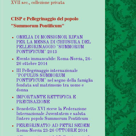
XVII sec., collezione privata
CISP e Pellegrinaggio del popolo
"Summorum Pontificum"
OMELIA DI MONSIGNOR RIFAN
PER LA MESSA DI CHIUSURA DEL
PELLEGRINAGGIO "SUMMORUM
PONTIFICUM" 2013
Evento immancabile: Roma-Norcia, 24-
26 ottobre 2014
III Pellegrinaggio internazionale
"POPULUS SUMMORUM
PONTIFICUM" nel segno della famiglia
fondata sul matrimonio tra uomo e
donna
IMPORTANTE RETTIFICA E
PRECISAZIONE
Benedetto XVI riceve la Federazione
Internazionale Juventutem e saluta
l'intero popolo Summorum Pontificum
PEREGRINATIO AD PETRI SEDEM
Roma-Norcia 23-26 OTTOBRE 2014