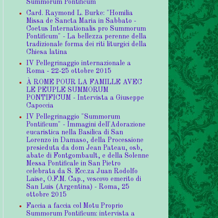
Summorum Pontificum
Card. Raymond L. Burke: "Homilia
Missa de Sancta Maria in Sabbato -
Coetus Internationalis pro Summorum
Pontificum" - La bellezza perenne della
tradizionale forma dei riti liturgici della
Chiesa latina
IV Pellegrinaggio internazionale a
Roma - 22-25 ottobre 2015
À ROME POUR LA FAMILLE AVEC
LE PEUPLE SUMMORUM
PONTIFICUM - Intervista a Giuseppe
Capoccia
IV Pellegrinaggio "Summorum
Pontificum" - Immagini dell'Adorazione
eucaristica nella Basilica di San
Lorenzo in Damaso, della Processione
presieduta da dom Jean Pateau, osb,
abate di Fontgombault, e della Solenne
Messa Pontificale in San Pietro
celebrata da S. Ecc.za Juan Rodolfo
Laise, O.F.M. Cap., vescovo emerito di
San Luis (Argentina) - Roma, 25
ottobre 2015
Faccia a faccia col Motu Proprio
Summorum Pontificum: intervista a