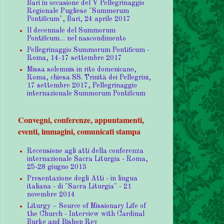
Bari in occasione del V Pellegrinaggio
Regionale Pugliese "Summorum
Pontificum", Bari, 24 aprile 2017
Il decennale del Summorum
Pontificum… nel nascondimento
Pellegrinaggio Summorum Pontificum -
Roma, 14-17 settembre 2017
Missa solemnis in rito domenicano,
Roma, chiesa SS. Trinità dei Pellegrini,
17 settembre 2017, Pellegrinaggio
internazionale Summorum Pontificum
Convegni, conferenze, appuntamenti,
eventi, immagini, comunicati stampa
Recensione agli atti della conferenza
internazionale Sacra Liturgia - Roma,
25-28 giugno 2013
Presentazione degli Atti - in lingua
italiana - di "Sacra Liturgia" - 21
novembre 2014
Liturgy – Source of Missionary Life of
the Church - Interview with Cardinal
Burke and Bishop Rey