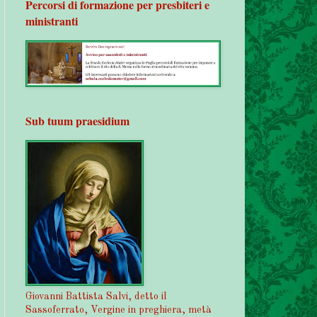
Percorsi di formazione per presbiteri e
ministranti
Sub tuum praesidium
Giovanni Battista Salvi, detto il
Sassoferrato, Vergine in preghiera, metà