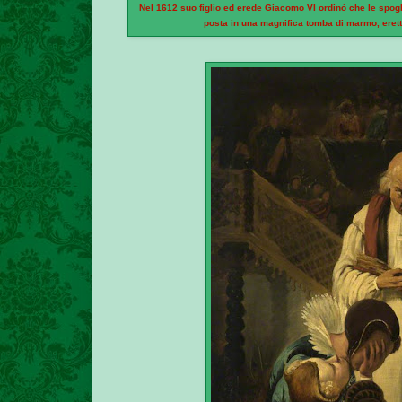
Nel 1612 suo figlio ed erede Giacomo VI ordinò che le spogli
posta in una magnifica tomba di marmo, eretta