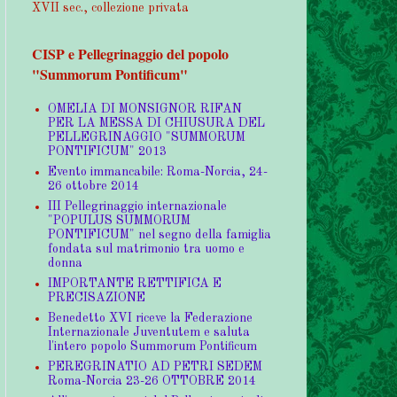
XVII sec., collezione privata
CISP e Pellegrinaggio del popolo
"Summorum Pontificum"
OMELIA DI MONSIGNOR RIFAN
PER LA MESSA DI CHIUSURA DEL
PELLEGRINAGGIO "SUMMORUM
PONTIFICUM" 2013
Evento immancabile: Roma-Norcia, 24-
26 ottobre 2014
III Pellegrinaggio internazionale
"POPULUS SUMMORUM
PONTIFICUM" nel segno della famiglia
fondata sul matrimonio tra uomo e
donna
IMPORTANTE RETTIFICA E
PRECISAZIONE
Benedetto XVI riceve la Federazione
Internazionale Juventutem e saluta
l'intero popolo Summorum Pontificum
PEREGRINATIO AD PETRI SEDEM
Roma-Norcia 23-26 OTTOBRE 2014