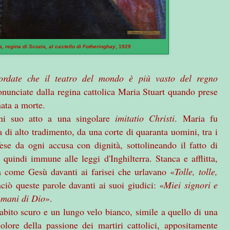
a, regina di Scozia, al castello di Fotheringhay
, 1929
cordate che il teatro del mondo è più vasto del regno
onunciate dalla regina cattolica Maria Stuart quando prese
nata a morte.
i suo atto a una singolare
imitatio Christi
. Maria fu
a di alto tradimento, da una corte di quaranta uomini, tra i
fese da ogni accusa con dignità, sottolineando il fatto di
 quindi immune alle leggi d'Inghilterra. Stanca e afflitta,
ita come Gesù davanti ai farisei che urlavano «
Tolle, tolle,
ciò queste parole davanti ai suoi giudici: «
Miei signori e
 mani di Dio
».
bito scuro e un lungo velo bianco, simile a quello di una
olore della passione dei martiri cattolici, appositamente