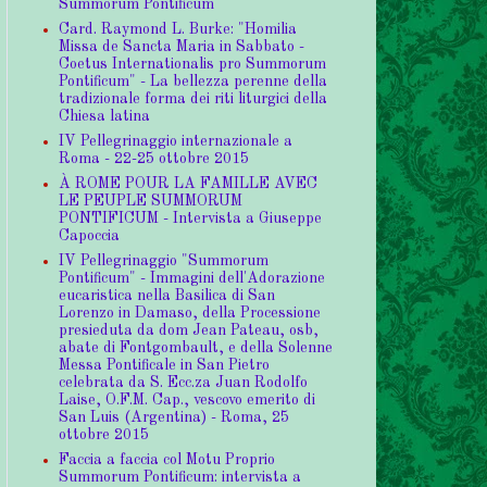
Summorum Pontificum
Card. Raymond L. Burke: "Homilia
Missa de Sancta Maria in Sabbato -
Coetus Internationalis pro Summorum
Pontificum" - La bellezza perenne della
tradizionale forma dei riti liturgici della
Chiesa latina
IV Pellegrinaggio internazionale a
Roma - 22-25 ottobre 2015
À ROME POUR LA FAMILLE AVEC
LE PEUPLE SUMMORUM
PONTIFICUM - Intervista a Giuseppe
Capoccia
IV Pellegrinaggio "Summorum
Pontificum" - Immagini dell'Adorazione
eucaristica nella Basilica di San
Lorenzo in Damaso, della Processione
presieduta da dom Jean Pateau, osb,
abate di Fontgombault, e della Solenne
Messa Pontificale in San Pietro
celebrata da S. Ecc.za Juan Rodolfo
Laise, O.F.M. Cap., vescovo emerito di
San Luis (Argentina) - Roma, 25
ottobre 2015
Faccia a faccia col Motu Proprio
Summorum Pontificum: intervista a