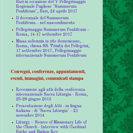
Bari in occasione del V Pellegrinaggio
Regionale Pugliese "Summorum
Pontificum", Bari, 24 aprile 2017
Il decennale del Summorum
Pontificum… nel nascondimento
Pellegrinaggio Summorum Pontificum -
Roma, 14-17 settembre 2017
Missa solemnis in rito domenicano,
Roma, chiesa SS. Trinità dei Pellegrini,
17 settembre 2017, Pellegrinaggio
internazionale Summorum Pontificum
Convegni, conferenze, appuntamenti,
eventi, immagini, comunicati stampa
Recensione agli atti della conferenza
internazionale Sacra Liturgia - Roma,
25-28 giugno 2013
Presentazione degli Atti - in lingua
italiana - di "Sacra Liturgia" - 21
novembre 2014
Liturgy – Source of Missionary Life of
the Church - Interview with Cardinal
Burke and Bishop Rey