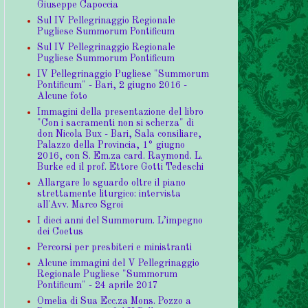
Giuseppe Capoccia
Sul IV Pellegrinaggio Regionale
Pugliese Summorum Pontificum
Sul IV Pellegrinaggio Regionale
Pugliese Summorum Pontificum
IV Pellegrinaggio Pugliese "Summorum
Pontificum" - Bari, 2 giugno 2016 -
Alcune foto
Immagini della presentazione del libro
"Con i sacramenti non si scherza" di
don Nicola Bux - Bari, Sala consiliare,
Palazzo della Provincia, 1° giugno
2016, con S. Em.za card. Raymond. L.
Burke ed il prof. Ettore Gotti Tedeschi
Allargare lo sguardo oltre il piano
strettamente liturgico: intervista
all'Avv. Marco Sgroi
I dieci anni del Summorum. L’impegno
dei Coetus
Percorsi per presbiteri e ministranti
Alcune immagini del V Pellegrinaggio
Regionale Pugliese "Summorum
Pontificum" - 24 aprile 2017
Omelia di Sua Ecc.za Mons. Pozzo a