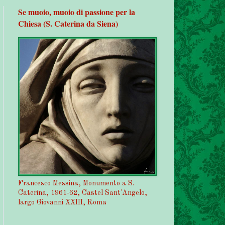
Se muoio, muoio di passione per la
Chiesa (S. Caterina da Siena)
Francesco Messina, Monumento a S.
Caterina, 1961-62, Castel Sant'Angelo,
largo Giovanni XXIII, Roma