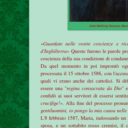
John McKirdy Duncan,
Mari
«
Guardate nelle vostre coscienze e ri
d'Inghilterra
» Queste furono le parole pr
coscienza della sua condizione di condan
Da quel momento in poi improntò ogn
processata il 15 ottobre 1586, con l'accus
quali vi erano anche dei cattolici. Si di
essere una "
regina consacrata da Dio
" e
confidò ai suoi servitori di essersi sent
crucifige!
». Alla fine del processo pronun
gentiluomini, io pongo la mia causa nelle
L'8 febbraio 1587, Maria, indossando un a
sposa, e un sottabito rosso cremisi, il c