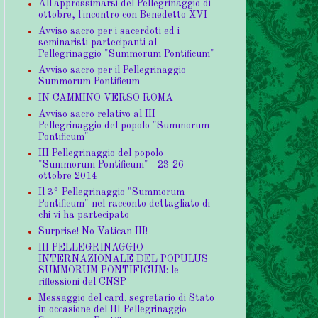
All'approssimarsi del Pellegrinaggio di
ottobre, l'incontro con Benedetto XVI
Avviso sacro per i sacerdoti ed i
seminaristi partecipanti al
Pellegrinaggio "Summorum Pontificum"
Avviso sacro per il Pellegrinaggio
Summorum Pontificum
IN CAMMINO VERSO ROMA
Avviso sacro relativo al III
Pellegrinaggio del popolo "Summorum
Pontificum"
III Pellegrinaggio del popolo
"Summorum Pontificum" - 23-26
ottobre 2014
Il 3° Pellegrinaggio "Summorum
Pontificum" nel racconto dettagliato di
chi vi ha partecipato
Surprise! No Vatican III!
III PELLEGRINAGGIO
INTERNAZIONALE DEL POPULUS
SUMMORUM PONTIFICUM: le
riflessioni del CNSP
Messaggio del card. segretario di Stato
in occasione del III Pellegrinaggio