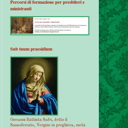
Percorsi di formazione per presbiteri e
ministranti
Sub tuum praesidium
Giovanni Battista Salvi, detto il
Sassoferrato, Vergine in preghiera, metà