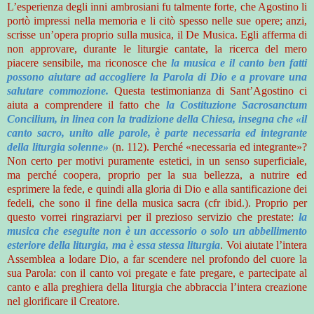
L’esperienza degli inni ambrosiani fu talmente forte, che Agostino li
portò impressi nella memoria e li citò spesso nelle sue opere; anzi,
scrisse un’opera proprio sulla musica, il De Musica. Egli afferma di
non approvare, durante le liturgie cantate, la ricerca del mero
piacere sensibile, ma riconosce che
la musica e il canto ben fatti
possono aiutare ad accogliere la Parola di Dio e a provare una
salutare commozione.
Questa testimonianza di Sant’Agostino ci
aiuta a comprendere il fatto che
la Costituzione Sacrosanctum
Concilium, in linea con la tradizione della Chiesa, insegna che «il
canto sacro, unito alle parole, è parte necessaria ed integrante
della liturgia solenne»
(n. 112). Perché «necessaria ed integrante»?
Non certo per motivi puramente estetici, in un senso superficiale,
ma perché coopera, proprio per la sua bellezza, a nutrire ed
esprimere la fede, e quindi alla gloria di Dio e alla santificazione dei
fedeli, che sono il fine della musica sacra (cfr ibid.). Proprio per
questo vorrei ringraziarvi per il prezioso servizio che prestate:
la
musica che eseguite non è un accessorio o solo un abbellimento
esteriore della liturgia, ma è essa stessa liturgia
. Voi aiutate l’intera
Assemblea a lodare Dio, a far scendere nel profondo del cuore la
sua Parola: con il canto voi pregate e fate pregare, e partecipate al
canto e alla preghiera della liturgia che abbraccia l’intera creazione
nel glorificare il Creatore.