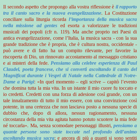
Il secondo aspetto che propongo alla vostra riflessione è
il rapporto
tra il canto sacro e la nuova evangelizzazione
. La Costituzione
conciliare sulla liturgia ricorda
l’importanza della musica sacra
nella missione ad gentes
ed esorta a valorizzare le tradizioni
musicali dei popoli (cfr n. 119). Ma anche proprio nei Paesi di
antica evangelizzazione, come l’Italia, la musica sacra - con la sua
grande tradizione che è propria, che è cultura nostra, occidentale -
può avere e di fatto ha un compito rilevante, per favorire la
riscoperta di Dio, un rinnovato accostamento al messaggio cristiano
e ai misteri della fede.
Pensiamo alla celebre esperienza di Paul
Claudel, poeta francese, che si convertì ascoltando il canto del
Magnificat durante i Vespri di Natale nella Cattedrale di Notre-
Dame a Parigi
: «In quel momento – egli scrive – capitò l’evento
che domina tutta la mia vita. In un istante il mio cuore fu toccato e
io credetti. Credetti con una forza di adesione così grande, con un
tale innalzamento di tutto il mio essere, con una convinzione così
potente, in una certezza che non lasciava posto a nessuna specie di
dubbio che, dopo di allora, nessun ragionamento, nessuna
circostanza della mia vita agitata hanno potuto scuotere la mia fede
né toccarla». Ma, senza scomodare personaggi illustri,
pensiamo a
quante persone sono state toccate nel profondo dell’animo
ascoltando musica sacra
; e ancora di più a quanti si sono sentiti