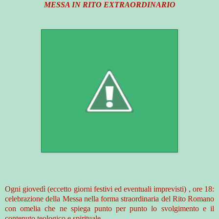
MESSA IN RITO EXTRAORDINARIO
Ogni giovedì (eccetto giorni festivi ed eventuali imprevisti) , ore 18:
celebrazione della Messa nella forma straordinaria del Rito Romano
con omelia che ne spiega punto per punto lo svolgimento e il
contenuto teologico e spirituale.