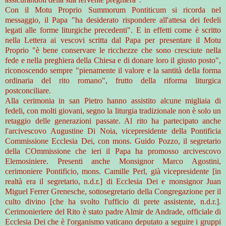
Con il Motu Proprio Summorum Pontiticum si ricorda nel
messaggio, il Papa "ha desiderato rispondere all'attesa dei fedeli
legati alle forme liturgiche precedenti". E in effetti come è scritto
nella Lettera ai vescovi scritta dal Papa per presentare il Motu
Proprio "è bene conservare le ricchezze che sono cresciute nella
fede e nella preghiera della Chiesa e di donare loro il giusto posto",
riconoscendo sempre "pienamente il valore e la santità della forma
ordinaria del rito romano", frutto della riforma liturgica
postconciliare.
Alla cerimonia in san Pietro hanno assistito alcune migliaia di
fedeli, con molti giovani, segno la liturgia tradizionale non è solo un
retaggio delle generazioni passate. Al rito ha partecipato anche
l'arcivescovo Augustine Di Noia, vicepresidente della Pontificia
Commissione Ecclesia Dei, con mons. Guido Pozzo, il segretario
della COmmissione che ieri il Papa ha promosso arcivescovo
Elemosiniere. Presenti anche Monsignor Marco Agostini,
cerimoniere Pontificio, mons. Camille Perl, già vicepresidente [in
realtà era il segretario, n.d.r.] di Ecclesia Dei e monsignor Juan
Miguel Ferrer Grenesche, sottosegretario della Congregazione per il
culto divino [che ha svolto l'ufficio di prete assistente, n.d.r.].
Cerimonieriere del Rito è stato padre Almir de Andrade, officiale di
Ecclesia Dei che è l'organismo vaticano deputato a seguire i gruppi