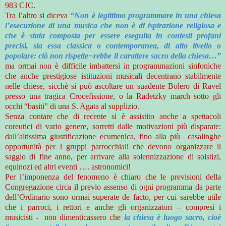
983 CJC.
Tra l’altro si diceva
“Non è legittimo programmare in una chiesa
l’esecuzione di una musica che non è di ispirazione religiosa e
che è stata composta per essere eseguita in contesti profani
precisi, sia essa classica o contemporanea, di alto livello o
popolare: ciò non rispette¬rebbe il carattere sacro della chiesa…”
ma ormai non è difficile imbattersi in programmazioni sinfoniche
che anche prestigiose istituzioni musicali decentrano stabilmente
nelle chiese, sicchè si può ascoltare un suadente Bolero di Ravel
presso una tragica Crocefissione, o la Radetzky march sotto gli
occhi “basiti” di una S. Agata al supplizio.
Senza contare che di recente si è assistito anche a spettacoli
coreutici di vario genere, sorretti dalle motivazioni più disparate:
dall’altissima giustificazione ecumenica, fino alla più casalinghe
opportunità per i gruppi parrocchiali che devono organizzare il
saggio di fine anno, per arrivare alla solennizzazione di solstizi,
equinozi ed altri eventi …. astronomici!
Per l’imponenza del fenomeno è chiaro che le previsioni della
Congregazione circa il previo assenso di ogni programma da parte
dell’Ordinario sono ormai superate de facto, per cui sarebbe utile
che i parroci, i rettori e anche gli organizzatori – compresi i
musicisti - non dimenticassero che
la chiesa è luogo sacro, cioè