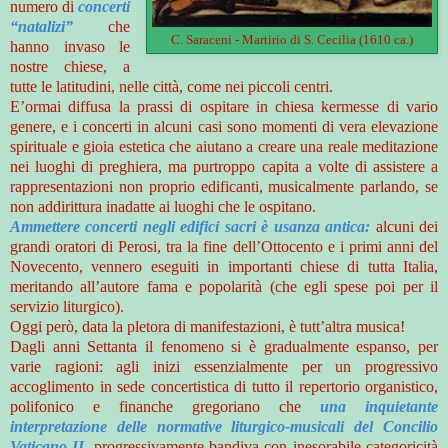
numero di
concerti
“natalizi”
che
C. Saraceni - Martirio di S. Cecilia (1610 ca.)
hanno invaso le
nostre chiese, a
tutte le latitudini, nelle città, come nei piccoli centri.
E’ormai diffusa la prassi di ospitare in chiesa kermesse di vario
genere, e i concerti in alcuni casi sono momenti di vera elevazione
spirituale e gioia estetica che aiutano a creare una reale meditazione
nei luoghi di preghiera, ma purtroppo capita a volte di assistere a
rappresentazioni non proprio edificanti, musicalmente parlando, se
non addirittura inadatte ai luoghi che le ospitano.
Ammettere concerti negli edifici sacri è usanza antica:
alcuni dei
grandi oratori di Perosi, tra la fine dell’Ottocento e i primi anni del
Novecento, vennero eseguiti in importanti chiese di tutta Italia,
meritando all’autore fama e popolarità (che egli spese poi per il
servizio liturgico).
Oggi però, data la pletora di manifestazioni, è tutt’altra musica!
Dagli anni Settanta il fenomeno si è gradualmente espanso, per
varie ragioni: agli inizi essenzialmente per un progressivo
accoglimento in sede concertistica di tutto il repertorio organistico,
polifonico e finanche gregoriano che
una inquietante
interpretazione delle normative liturgico-musicali del Concilio
Vaticano II
, progressivamente bandiva con inesorabile categoricità