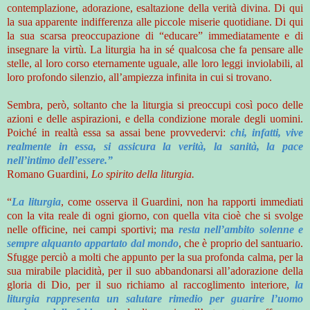
contemplazione, adorazione, esaltazione della verità divina. Di qui
la sua apparente indifferenza alle piccole miserie quotidiane. Di qui
la sua scarsa preoccupazione di “educare” immediatamente e di
insegnare la virtù. La liturgia ha in sé qualcosa che fa pensare alle
stelle, al loro corso eternamente uguale, alle loro leggi inviolabili, al
loro profondo silenzio, all’ampiezza infinita in cui si trovano.
Sembra, però, soltanto che la liturgia si preoccupi così poco delle
azioni e delle aspirazioni, e della condizione morale degli uomini.
Poiché in realtà essa sa assai bene provvedervi:
chi, infatti, vive
realmente in essa, si assicura la verità, la sanità, la pace
nell’intimo dell’essere.”
Romano Guardini,
Lo spirito della liturgia.
“
La liturgia
, come osserva il Guardini, non ha rapporti immediati
con la vita reale di ogni giorno, con quella vita cioè che si svolge
nelle officine, nei campi sportivi; ma
resta nell’ambito solenne e
sempre alquanto appartato dal mondo
, che è proprio del santuario.
Sfugge perciò a molti che appunto per la sua profonda calma, per la
sua mirabile placidità, per il suo abbandonarsi all’adorazione della
gloria di Dio, per il suo richiamo al raccoglimento interiore,
la
liturgia rappresenta un salutare rimedio per guarire l’uomo