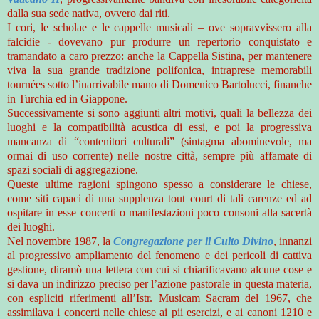
dalla sua sede nativa, ovvero dai riti.
I cori, le scholae e le cappelle musicali – ove sopravvissero alla
falcidie - dovevano pur produrre un repertorio conquistato e
tramandato a caro prezzo: anche la Cappella Sistina, per mantenere
viva la sua grande tradizione polifonica, intraprese memorabili
tournées sotto l’inarrivabile mano di Domenico Bartolucci, finanche
in Turchia ed in Giappone.
Successivamente si sono aggiunti altri motivi, quali la bellezza dei
luoghi e la compatibilità acustica di essi, e poi la progressiva
mancanza di “contenitori culturali” (sintagma abominevole, ma
ormai di uso corrente) nelle nostre città, sempre più affamate di
spazi sociali di aggregazione.
Queste ultime ragioni spingono spesso a considerare le chiese,
come siti capaci di una supplenza tout court di tali carenze ed ad
ospitare in esse concerti o manifestazioni poco consoni alla sacertà
dei luoghi.
Nel novembre 1987, la
Congregazione per il Culto Divino
, innanzi
al progressivo ampliamento del fenomeno e dei pericoli di cattiva
gestione, diramò una lettera con cui si chiarificavano alcune cose e
si dava un indirizzo preciso per l’azione pastorale in questa materia,
con espliciti riferimenti all’Istr. Musicam Sacram del 1967, che
assimilava i concerti nelle chiese ai pii esercizi, e ai canoni 1210 e