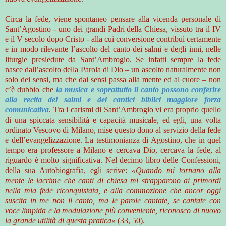
Circa la fede, viene spontaneo pensare alla vicenda personale di
Sant’Agostino - uno dei grandi Padri della Chiesa, vissuto tra il IV
e il V secolo dopo Cristo - alla cui conversione contribuì certamente
e in modo rilevante l’ascolto del canto dei salmi e degli inni, nelle
liturgie presiedute da Sant’Ambrogio. Se infatti sempre la fede
nasce dall’ascolto della Parola di Dio – un ascolto naturalmente non
solo dei sensi, ma che dai sensi passa alla mente ed al cuore – non
c’è dubbio che
la musica e soprattutto il canto possono conferire
alla recita dei salmi e dei cantici biblici maggiore forza
comunicativa
. Tra i carismi di Sant’Ambrogio vi era proprio quello
di una spiccata sensibilità e capacità musicale, ed egli, una volta
ordinato Vescovo di Milano, mise questo dono al servizio della fede
e dell’evangelizzazione. La testimonianza di Agostino, che in quel
tempo era professore a Milano e cercava Dio, cercava la fede, al
riguardo è molto significativa. Nel decimo libro delle Confessioni,
della sua Autobiografia, egli scrive:
«Quando mi tornano alla
mente le lacrime che canti di chiesa mi strapparono ai primordi
nella mia fede riconquistata, e alla commozione che ancor oggi
suscita in me non il canto, ma le parole cantate, se cantate con
voce limpida e la modulazione più conveniente, riconosco di nuovo
la grande utilità di questa pratica»
(33, 50).