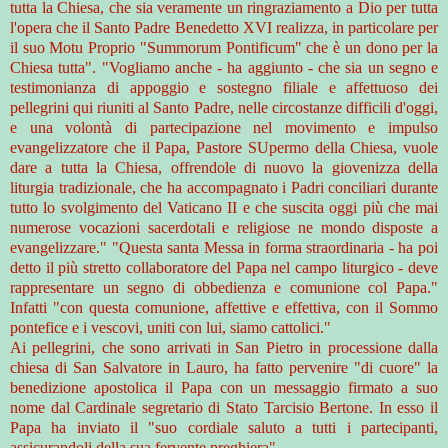
tutta la Chiesa, che sia veramente un ringraziamento a Dio per tutta
l'opera che il Santo Padre Benedetto XVI realizza, in particolare per
il suo Motu Proprio "Summorum Pontificum" che è un dono per la
Chiesa tutta". "Vogliamo anche - ha aggiunto - che sia un segno e
testimonianza di appoggio e sostegno filiale e affettuoso dei
pellegrini qui riuniti al Santo Padre, nelle circostanze difficili d'oggi,
e una volontà di partecipazione nel movimento e impulso
evangelizzatore che il Papa, Pastore SUpermo della Chiesa, vuole
dare a tutta la Chiesa, offrendole di nuovo la giovenizza della
liturgia tradizionale, che ha accompagnato i Padri conciliari durante
tutto lo svolgimento del Vaticano II e che suscita oggi più che mai
numerose vocazioni sacerdotali e religiose ne mondo disposte a
evangelizzare." "Questa santa Messa in forma straordinaria - ha poi
detto il più stretto collaboratore del Papa nel campo liturgico - deve
rappresentare un segno di obbedienza e comunione col Papa."
Infatti "con questa comunione, affettive e effettiva, con il Sommo
pontefice e i vescovi, uniti con lui, siamo cattolici."
Ai pellegrini, che sono arrivati in San Pietro in processione dalla
chiesa di San Salvatore in Lauro, ha fatto pervenire "di cuore" la
benedizione apostolica il Papa con un messaggio firmato a suo
nome dal Cardinale segretario di Stato Tarcisio Bertone. In esso il
Papa ha inviato il "suo cordiale saluto a tutti i partecipanti,
assicurandoli della sua fervente preghiera".