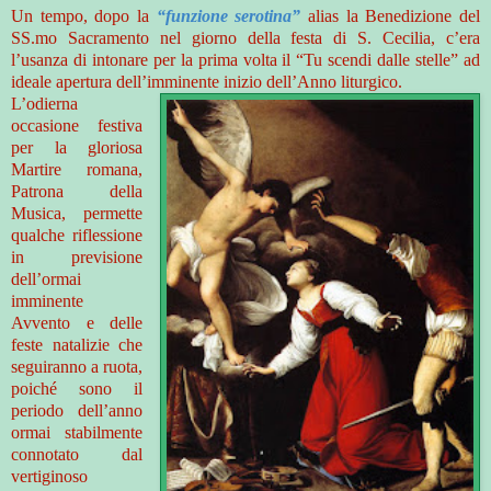
Un tempo, dopo la
“funzione serotina”
alias la Benedizione del
SS.mo Sacramento nel giorno della festa di S. Cecilia, c’era
l’usanza di intonare per la prima volta il “Tu scendi dalle stelle” ad
ideale apertura dell’imminente inizio dell’Anno liturgico.
L’odierna
occasione festiva
per la gloriosa
Martire romana,
Patrona della
Musica, permette
qualche riflessione
in previsione
dell’ormai
imminente
Avvento e delle
feste natalizie che
seguiranno a ruota,
poiché sono il
periodo dell’anno
ormai stabilmente
connotato dal
vertiginoso