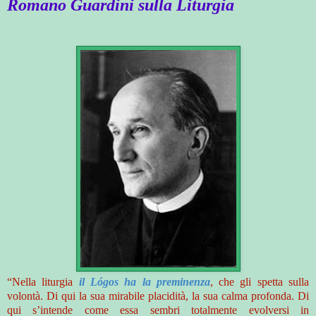
Romano Guardini sulla Liturgia
“Nella liturgia
il Lógos ha la preminenza
, che gli spetta sulla
volontà. Di qui la sua mirabile placidità, la sua calma profonda. Di
qui s’intende come essa sembri totalmente evolversi in