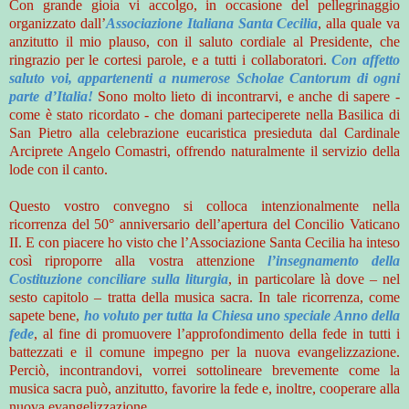
Con grande gioia vi accolgo, in occasione del pellegrinaggio
organizzato dall’
Associazione Italiana Santa Cecilia
, alla quale va
anzitutto il mio plauso, con il saluto cordiale al Presidente, che
ringrazio per le cortesi parole, e a tutti i collaboratori.
Con affetto
saluto voi, appartenenti a numerose Scholae Cantorum di ogni
parte d’Italia!
Sono molto lieto di incontrarvi, e anche di sapere -
come è stato ricordato - che domani parteciperete nella Basilica di
San Pietro alla celebrazione eucaristica presieduta dal Cardinale
Arciprete Angelo Comastri, offrendo naturalmente il servizio della
lode con il canto.
Questo vostro convegno si colloca intenzionalmente nella
ricorrenza del 50° anniversario dell’apertura del Concilio Vaticano
II. E con piacere ho visto che l’Associazione Santa Cecilia ha inteso
così riproporre alla vostra attenzione
l’insegnamento della
Costituzione conciliare sulla liturgia
, in particolare là dove – nel
sesto capitolo – tratta della musica sacra. In tale ricorrenza, come
sapete bene,
ho voluto per tutta la Chiesa uno speciale Anno della
fede
, al fine di promuovere l’approfondimento della fede in tutti i
battezzati e il comune impegno per la nuova evangelizzazione.
Perciò, incontrandovi, vorrei sottolineare brevemente come la
musica sacra può, anzitutto, favorire la fede e, inoltre, cooperare alla
nuova evangelizzazione.