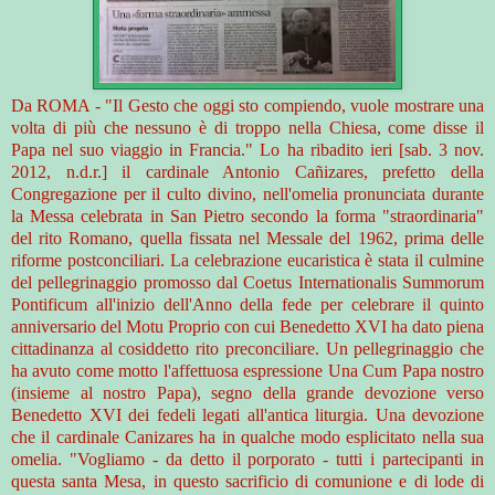
Da ROMA - "Il Gesto che oggi sto compiendo, vuole mostrare una
volta di più che nessuno è di troppo nella Chiesa, come disse il
Papa nel suo viaggio in Francia." Lo ha ribadito ieri [sab. 3 nov.
2012, n.d.r.] il cardinale Antonio Cañizares, prefetto della
Congregazione per il culto divino, nell'omelia pronunciata durante
la Messa celebrata in San Pietro secondo la forma "straordinaria"
del rito Romano, quella fissata nel Messale del 1962, prima delle
riforme postconciliari. La celebrazione eucaristica è stata il culmine
del pellegrinaggio promosso dal Coetus Internationalis Summorum
Pontificum all'inizio dell'Anno della fede per celebrare il quinto
anniversario del Motu Proprio con cui Benedetto XVI ha dato piena
cittadinanza al cosiddetto rito preconciliare. Un pellegrinaggio che
ha avuto come motto l'affettuosa espressione Una Cum Papa nostro
(insieme al nostro Papa), segno della grande devozione verso
Benedetto XVI dei fedeli legati all'antica liturgia. Una devozione
che il cardinale Canizares ha in qualche modo esplicitato nella sua
omelia. "Vogliamo - da detto il porporato - tutti i partecipanti in
questa santa Mesa, in questo sacrificio di comunione e di lode di