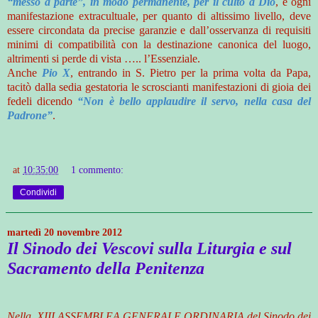
“messo a parte”, in modo permanente, per il culto a Dio
, e ogni
manifestazione extracultuale, per quanto di altissimo livello, deve
essere circondata da precise garanzie e dall’osservanza di requisiti
minimi di compatibilità con la destinazione canonica del luogo,
altrimenti si perde di vista ….. l’Essenziale.
Anche
Pio X
, entrando in S. Pietro per la prima volta da Papa,
tacitò dalla sedia gestatoria le scroscianti manifestazioni di gioia dei
fedeli dicendo
“Non è bello applaudire il servo, nella casa del
Padrone”
.
at
10:35:00
1 commento:
Condividi
martedì 20 novembre 2012
Il Sinodo dei Vescovi sulla Liturgia e sul
Sacramento della Penitenza
Nella XIII ASSEMBLEA GENERALE ORDINARIA del Sinodo dei