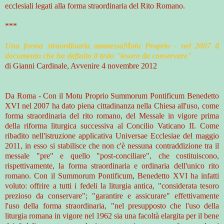
ecclesiali legati alla forma straordinaria del Rito Romano.
***
Una forma straordinaria ammessaMotu Proprio - nel 2007 il
documento che ha definito il testo "tesoro da conservare"
di Gianni Cardinale, Avvenire 4 novembre 2012
Da Roma - Con il Motu Proprio Summorum Pontificum Benedetto
XVI nel 2007 ha dato piena cittadinanza nella Chiesa all'uso, come
forma straordinaria del rito romano, del Messale in vigore prima
della riforma liturgica successiva al Concilio Vaticano II. Come
ribadito nell'istruzione applicativa Universae Ecclesiae del maggio
2011, in esso si stabilisce che non c'è nessuna contraddizione tra il
messale "pre" e quello "post-conciliare", che costituiscono,
rispettivamente, la forma straordinaria e ordinaria dell'unico rito
romano. Con il Summorum Pontificum, Benedetto XVI ha infatti
voluto: offrire a tutti i fedeli la liturgia antica, "considerata tesoro
prezioso da conservare"; "garantire e assicurare" effettivamente
l'uso della forma straordinaria, "nel presupposto che l'uso della
liturgia romana in vigore nel 1962 sia una facoltà elargita per il bene