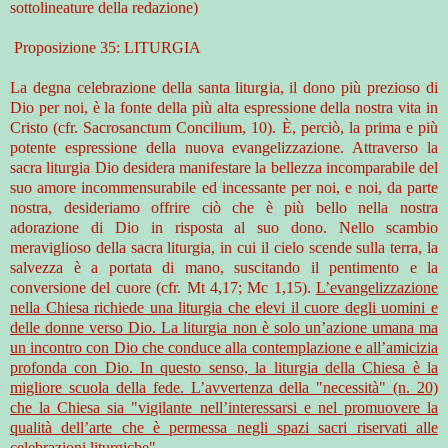
sottolineature della redazione)
Proposizione 35: LITURGIA
La degna celebrazione della santa liturgia, il dono più prezioso di
Dio per noi, è la fonte della più alta espressione della nostra vita in
Cristo (cfr. Sacrosanctum Concilium, 10). È, perciò, la prima e più
potente espressione della nuova evangelizzazione. Attraverso la
sacra liturgia Dio desidera manifestare la bellezza incomparabile del
suo amore incommensurabile ed incessante per noi, e noi, da parte
nostra, desideriamo offrire ciò che è più bello nella nostra
adorazione di Dio in risposta al suo dono. Nello scambio
meraviglioso della sacra liturgia, in cui il cielo scende sulla terra, la
salvezza è a portata di mano, suscitando il pentimento e la
conversione del cuore (cfr. Mt 4,17; Mc 1,15).
L’evangelizzazione
nella Chiesa richiede una liturgia che elevi il cuore degli uomini e
delle donne verso Dio. La liturgia non è solo un’azione umana ma
un incontro con Dio che conduce alla contemplazione e all’amicizia
profonda con Dio. In questo senso, la liturgia della Chiesa è la
migliore scuola della fede. L’avvertenza della "necessità" (n. 20)
che la Chiesa sia "vigilante nell’interessarsi e nel promuovere la
qualità dell’arte che è permessa negli spazi sacri riservati alle
celebrazioni liturgiche".