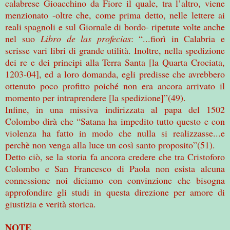
calabrese Gioacchino da Fiore il quale, tra l’altro, viene
menzionato -oltre che, come prima detto, nelle lettere ai
reali spagnoli e sul Giornale di bordo- ripetute volte anche
nel suo
Libro de las profecias
: “...fiorì in Calabria e
scrisse vari libri di grande utilità. Inoltre, nella spedizione
dei re e dei principi alla Terra Santa [la Quarta Crociata,
1203-04], ed a loro domanda, egli predisse che avrebbero
ottenuto poco profitto poiché non era ancora arrivato il
momento per intraprendere [la spedizione]”(49).
Infine, in una missiva indirizzata al papa del 1502
Colombo dirà che “Satana ha impedito tutto questo e con
violenza ha fatto in modo che nulla si realizzasse...e
perchè non venga alla luce un così santo proposito”(51).
Detto ciò, se la storia fa ancora credere che tra Cristoforo
Colombo e San Francesco di Paola non esista alcuna
connessione noi diciamo con convinzione che bisogna
approfondire gli studi in questa direzione per amore di
giustizia e verità storica.
NOTE