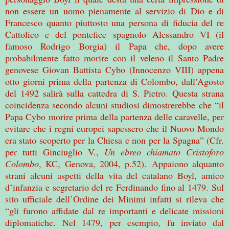
non essere un uomo pienamente al servizio di Dio e di
Francesco quanto piuttosto una persona di fiducia del re
Cattolico e del pontefice spagnolo Alessandro VI (il
famoso Rodrigo Borgia) il Papa che, dopo avere
probabilmente fatto morire con il veleno il Santo Padre
genovese Giovan Battista Cybo (Innocenzo VIII) appena
otto giorni prima della partenza di Colombo, dall’Agosto
del 1492 salirà sulla cattedra di S. Pietro. Questa strana
coincidenza secondo alcuni studiosi dimostrerebbe che “il
Papa Cybo morire prima della partenza delle caravelle, per
evitare che i regni europei sapessero che il Nuovo Mondo
era stato scoperto per la Chiesa e non per la Spagna” (Cfr.
per tutti Ginciuglio V.,
Un ebreo chiamato Cristoforo
Colombo
, KC, Genova, 2004, p.52). Appaiono alquanto
strani alcuni aspetti della vita del catalano Boyl, amico
d’infanzia e segretario del re Ferdinando fino al 1479. Sul
sito ufficiale dell’Ordine dei Minimi infatti si rileva che
“gli furono affidate dal re importanti e delicate missioni
diplomatiche. Nel 1479, per esempio, fu inviato dal