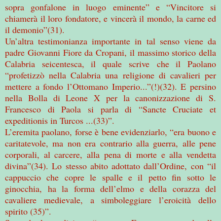
sopra gonfalone in luogo eminente” e “Vincitore si
chiamerà il loro fondatore, e vincerà il mondo, la carne ed
il demonio”(31).
Un’altra testimonianza importante in tal senso viene da
padre Giovanni Fiore da Cropani, il massimo storico della
Calabria seicentesca, il quale scrive che il Paolano
“profetizzò nella Calabria una religione di cavalieri per
mettere a fondo l’Ottomano Imperio...”(!)(32). E persino
nella Bolla di Leone X per la canonizzazione di S.
Francesco di Paola si parla di “Sancte Cruciate et
expeditionis in Turcos ...(33)”.
L’eremita paolano, forse è bene evidenziarlo, “era buono e
caritatevole, ma non era contrario alla guerra, alle pene
corporali, al carcere, alla pena di morte e alla vendetta
divina”(34). Lo stesso abito adottato dall’Ordine, con “il
cappuccio che copre le spalle e il petto fin sotto le
ginocchia, ha la forma dell’elmo e della corazza del
cavaliere medievale, a simboleggiare l’eroicità dello
spirito (35)”.