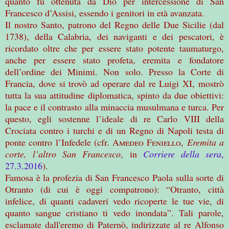
quanto fu ottenuta da Dio per intercessione di San
Francesco d’Assisi, essendo i genitori in età avanzata.
Il nostro Santo, patrono del Regno delle Due Sicilie (dal
1738), della Calabria, dei naviganti e dei pescatori, è
ricordato oltre che per essere stato potente taumaturgo,
anche per essere stato profeta, eremita e fondatore
dell’ordine dei Minimi. Non solo. Presso la Corte di
Francia, dove si trovò ad operare dal re Luigi XI, mostrò
tutta la sua attitudine diplomatica, spinto da due obiettivi:
la pace e il contrasto alla minaccia musulmana e turca. Per
questo, egli sostenne l’ideale di re Carlo VIII della
Crociata contro i turchi e di un Regno di Napoli testa di
ponte contro l’Infedele (cfr.
Amedeo Feniello
,
Eremita a
corte, l’altro San Francesco
, in
Corriere della sera
,
27.3.2016
).
Famosa è la profezia di San Francesco Paola sulla sorte di
Otranto (di cui è oggi compatrono): “Otranto, città
infelice, di quanti cadaveri vedo ricoperte le tue vie, di
quanto sangue cristiano ti vedo inondata”. Tali parole,
esclamate dall'eremo di Paternò, indirizzate al re Alfonso