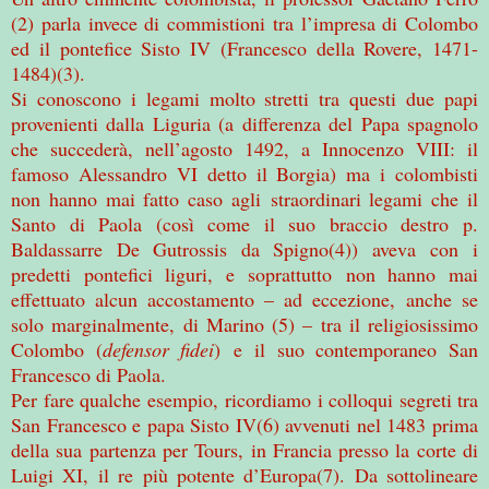
(2) parla invece di commistioni tra l’impresa di Colombo
ed il pontefice Sisto IV (Francesco della Rovere, 1471-
1484)(3).
Si conoscono i legami molto stretti tra questi due papi
provenienti dalla Liguria (a differenza del Papa spagnolo
che succederà, nell’agosto 1492, a Innocenzo VIII: il
famoso Alessandro VI detto il Borgia) ma i colombisti
non hanno mai fatto caso agli straordinari legami che il
Santo di Paola (così come il suo braccio destro p.
Baldassarre De Gutrossis da Spigno(4)) aveva con i
predetti pontefici liguri, e soprattutto non hanno mai
effettuato alcun accostamento – ad eccezione, anche se
solo marginalmente, di Marino (5) – tra il religiosissimo
Colombo (
defensor fidei
) e il suo contemporaneo San
Francesco di Paola.
Per fare qualche esempio, ricordiamo i colloqui segreti tra
San Francesco e papa Sisto IV(6) avvenuti nel 1483 prima
della sua partenza per Tours, in Francia presso la corte di
Luigi XI, il re più potente d’Europa(7). Da sottolineare