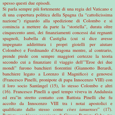
spesso questi due episodi.
Si parla sempre più fortemente di una regia del Vaticano e
di una copertura politica della Spagna (la “cattolicissima
nazione”) riguardo alla spedizione di Colombo e si
comincia a mettere da parte la “storiella”, durata oltre
cinquecento anni, dei finanziamenti concessi dai regnanti
spagnoli, Isabella di Castiglia (cui si dice avesse
impegnato addirittura i propri gioielli per aiutare
Colombo) e Ferdinando d’Aragona mentre, al contrario,
prende piede con sempre maggiori certezze la teoria
secondo cui a finanziare il viaggio dell’”Eroe dei due
mondi” furono banchieri fiorentini (Giannotto Berardi,
banchiere legato a Lorenzo il Magnifico) e genovesi
(Francesco Pinelli, pronipote di papa Innocenzo VIII) con
il loro socio Santàngel (15), lo stesso Colombo e altri
(16). Francesco Pinelli a quel tempo viveva in Andalusia
ed era”in stretto contatto con Battista Pinelli che fu
accolto da Innocenzo VIII tra i notai apostolici e
qualificato dallo stesso come
cives ianuenses
”
(17).
Battista, anch’esso pronipote di Giovan Battista Cybo, tra