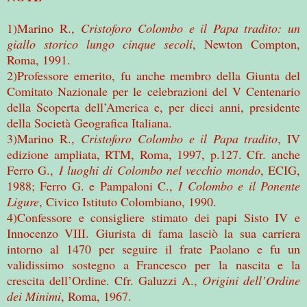
1)Marino R.,
Cristoforo Colombo e il Papa tradito: un
giallo storico lungo cinque secoli
, Newton Compton,
Roma, 1991.
2)Professore emerito, fu anche membro della Giunta del
Comitato Nazionale per le celebrazioni del V Centenario
della Scoperta dell’America e, per dieci anni, presidente
della Società Geografica Italiana.
3)Marino R.,
Cristoforo Colombo e il Papa tradito
, IV
edizione ampliata, RTM, Roma, 1997, p.127. Cfr. anche
Ferro G.,
I luoghi di Colombo nel vecchio mondo
, ECIG,
1988; Ferro G. e Pampaloni C.,
I Colombo e il Ponente
Ligure
, Civico Istituto Colombiano, 1990.
4)Confessore e consigliere stimato dei papi Sisto IV e
Innocenzo VIII. Giurista di fama lasciò la sua carriera
intorno al 1470 per seguire il frate Paolano e fu un
validissimo sostegno a Francesco per la nascita e la
crescita dell’Ordine. Cfr. Galuzzi A.,
Origini dell’Ordine
dei Minimi
, Roma, 1967.