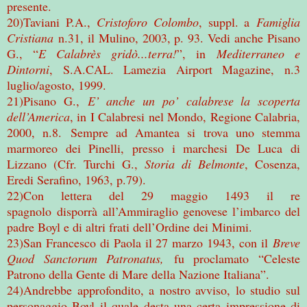
presente.
20)Taviani P.A.,
Cristoforo Colombo
, suppl. a
Famiglia
Cristiana
n.31, il Mulino, 2003, p. 93. Vedi anche Pisano
G., “
E Calabrès gridò...terra!
”, in
Mediterraneo e
Dintorni
, S.A.CAL. Lamezia Airport Magazine, n.3
luglio/agosto, 1999.
21)Pisano G.,
E’ anche un po’ calabrese la scoperta
dell’America
, in I Calabresi nel Mondo, Regione Calabria,
2000, n.8. Sempre ad Amantea si trova uno stemma
marmoreo dei Pinelli, presso i marchesi De Luca di
Lizzano (Cfr. Turchi G.,
Storia di Belmonte
, Cosenza,
Eredi Serafino, 1963, p.79).
22)Con lettera del 29 maggio 1493 il re
spagnolo disporrà all’Ammiraglio genovese l’imbarco del
padre Boyl e di altri frati dell’Ordine dei Minimi.
23)San Francesco di Paola il 27 marzo 1943, con il
Breve
Quod Sanctorum Patronatus,
fu proclamato “Celeste
Patrono della Gente di Mare della Nazione Italiana”.
24)Andrebbe approfondito, a nostro avviso, lo studio sul
personaggio Boyl il quale desta una certa impressione di