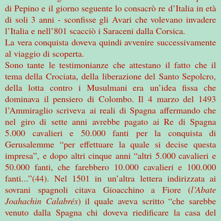
di Pepino e il giorno seguente lo consacrò re d’Italia in età
di soli 3 anni - sconfisse gli Avari che volevano invadere
l’Italia e nell’801 scacciò i Saraceni dalla Corsica.
La vera conquista doveva quindi avvenire successivamente
al viaggio di scoperta.
Sono tante le testimonianze che attestano il fatto che il
tema della Crociata, della liberazione del Santo Sepolcro,
della lotta contro i Musulmani era un’idea fissa che
dominava il pensiero di Colombo. Il 4 marzo del 1493
l’Ammiraglio scriveva ai reali di Spagna affermando che
nel giro di sette anni avrebbe pagato ai Re di Spagna
5.000 cavalieri e 50.000 fanti per la conquista di
Gerusalemme “per effettuare la quale si decise questa
impresa”, e dopo altri cinque anni “altri 5.000 cavalieri e
50.000 fanti, che farebbero 10.000 cavalieri e 100.000
fanti...”(44). Nel 1501 in un’altra lettera indirizzata ai
sovrani spagnoli citava Gioacchino a Fiore (
l’Abate
Joahachin Calabrés
) il quale aveva scritto “che sarebbe
venuto dalla Spagna chi doveva riedificare la casa del