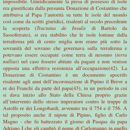
impossibile. Giuridicamente la presa di possesso di isole
era giustificata dalla presunta Donazione di Costantino che
attribuiva al Papa l’autorità su tutte le isole del mondo
così come da scritti giuridici, risalenti al secolo precedente
la scoperta (
Tractatus de Insulis
di Bartolo da
Sassoferrato), si era stabilito che le isole lontane dalla
terraferma più di cento miglia non erano più sotto la
sovranità del sovrano che governava sulla terraferma e
potevano essere occupate come terra di nessuno (
terra
nullius
) nel caso fossero abitate da pagani e non venisse
opposta una effettiva resistenza all’occupazione(42). La
Donazione di Costantino è un documento apocrifo
risalente agli anni dell’incoronazione di Pipino il Breve a
re dei Franchi da parte del papa(43), in un periodo in cui
si dava inizio allo Stato della Chiesa proprio grazie
all’intervento dello stesso imperatore contro le truppe di
Astolfo re dei Longobardi, avvenuto tra il 754 e il 756. A
tal proposito anche il nipote di Pipino, figlio di Carlo
Magno - che fu battezzato il giorno di Pasqua da papa
Adriano I che gli cambiò il nome di Carlomanno in quello