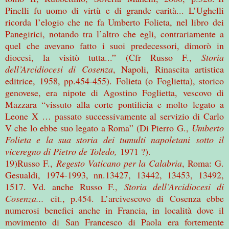
Pinelli fu uomo di virtù e di grande carità... L’Ughelli
ricorda l’elogio che ne fa Umberto Folieta, nel libro dei
Panegirici, notando tra l’altro che egli, contrariamente a
quel che avevano fatto i suoi predecessori, dimorò in
diocesi, la visitò tutta...” (Cfr Russo F.,
Storia
dell’Arcidiocesi di Cosenza
, Napoli, Rinascita artistica
editrice, 1958, pp.454-455). Folieta (o Foglietta), storico
genovese, era nipote di Agostino Foglietta, vescovo di
Mazzara “vissuto alla corte pontificia e molto legato a
Leone X … passato successivamente al servizio di Carlo
V che lo ebbe suo legato a Roma” (Di Pierro G.,
Umberto
Folieta e la sua storia dei tumulti napoletani sotto il
viceregno di Pietro de Toledo,
1971 ?).
19)Russo F.,
Regesto Vaticano per la Calabria
, Roma: G.
Gesualdi, 1974-1993, nn.13427, 13442, 13453, 13492,
1517. Vd. anche Russo F.,
Storia dell’Arcidiocesi di
Cosenza...
cit., p.454. L’arcivescovo di Cosenza ebbe
numerosi benefici anche in Francia, in località dove il
movimento di San Francesco di Paola era fortemente