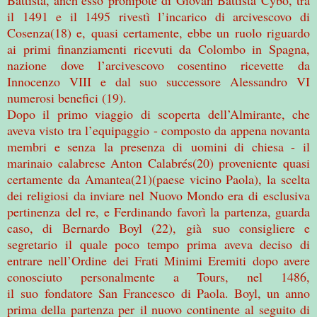
il 1491 e il 1495 rivestì l’incarico di arcivescovo di
Cosenza(18) e, quasi certamente, ebbe un ruolo riguardo
ai primi finanziamenti ricevuti da Colombo in Spagna,
nazione dove l’arcivescovo cosentino ricevette da
Innocenzo VIII e dal suo successore Alessandro VI
numerosi benefici (19).
Dopo il primo viaggio di scoperta dell’Almirante, che
aveva visto tra l’equipaggio - composto da appena novanta
membri e senza la presenza di uomini di chiesa - il
marinaio calabrese Anton Calabrés(20) proveniente quasi
certamente da Amantea(21)(paese vicino Paola), la scelta
dei religiosi da inviare nel Nuovo Mondo era di esclusiva
pertinenza del re, e Ferdinando favorì la partenza, guarda
caso, di Bernardo Boyl (22), già suo consigliere e
segretario il quale poco tempo prima aveva deciso di
entrare nell’Ordine dei Frati Minimi Eremiti dopo avere
conosciuto personalmente a Tours, nel 1486,
il suo fondatore San Francesco di Paola. Boyl, un anno
prima della partenza per il nuovo continente al seguito di