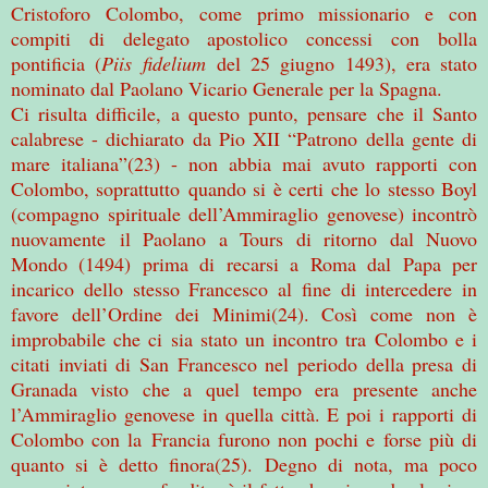
Cristoforo Colombo, come primo missionario e con
compiti di delegato apostolico concessi con bolla
pontificia (
Piis fidelium
del 25 giugno 1493), era stato
nominato dal Paolano Vicario Generale per la Spagna.
Ci risulta difficile, a questo punto, pensare che il Santo
calabrese - dichiarato da Pio XII “Patrono della gente di
mare italiana”(23) - non abbia mai avuto rapporti con
Colombo, soprattutto quando si è certi che lo stesso Boyl
(compagno spirituale dell’Ammiraglio genovese) incontrò
nuovamente il Paolano a Tours di ritorno dal Nuovo
Mondo (1494) prima di recarsi a Roma dal Papa per
incarico dello stesso Francesco al fine di intercedere in
favore dell’Ordine dei Minimi(24). Così come non è
improbabile che ci sia stato un incontro tra Colombo e i
citati inviati di San Francesco nel periodo della presa di
Granada visto che a quel tempo era presente anche
l’Ammiraglio genovese in quella città. E poi i rapporti di
Colombo con la Francia furono non pochi e forse più di
quanto si è detto finora(25). Degno di nota, ma poco