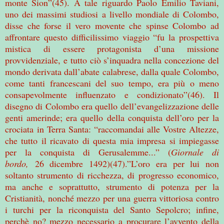
monte Sion”(45). A tale riguardo Paolo Emilio Taviani,
uno dei massimi studiosi a livello mondiale di Colombo,
disse che forse il vero movente che spinse Colombo ad
affrontare questo difficilissimo viaggio “fu la prospettiva
mistica di essere protagonista d’una missione
provvidenziale, e tutto ciò s’inquadra nella concezione del
mondo derivata dall’abate calabrese, dalla quale Colombo,
come tanti francescani del suo tempo, era più o meno
consapevolmente influenzato e condizionato”(46). Il
disegno di Colombo era quello dell’evangelizzazione delle
genti amerinde; era quello della conquista dell’oro per la
crociata in Terra Santa: “raccomandai alle Vostre Altezze,
che tutto il ricavato di questa mia impresa si impiegasse
per la conquista di Gerusalemme...” (
Giornale di
bordo,
26 dicembre 1492)(47).”L’oro era per lui non
soltanto strumento di ricchezza, di progresso economico,
ma anche e soprattutto, strumento di potenza per la
Cristianità, nonché mezzo per una guerra vittoriosa contro
i turchi per la riconquista del Santo Sepolcro; infine,
perchè no? mezzo necessario a procurare l’avvento della