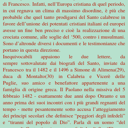
di Francesco. Infatti, nell’Europa cristiana di quel periodo,
in cui regnava un clima di massimo disordine, è più che
probabile che quel tanto prodigarsi del Santo calabrese in
favore dell’unione dei potentati cristiani italiani ed europei
avesse un fine ben preciso e cioè la realizzazione di una
crociata comune, alle soglie del ‘500, contro i musulmani.
Sono d’altronde diversi i documenti e le testimonianze che
portano in questa direzione.
Inequivocabili appaiono le due lettere, da
sempre sottovalutate dai biografi del Santo, inviate da
Francesco tra il 1482 e il 1496 a Simone di Alimena(29),
duca di Montalto(30) in Calabria e Vicerè delle
Puglie, suo amico e benefattore appartenente a una
famiglia di origine greca. Il Paolano nella missiva del 5
febbraio 1482 - esattamente due anni dopo Otranto e un
anno prima dei suoi incontri con i più grandi regnanti del
tempo - mette pesantemente sotto accusa l’atteggiamento
dei prìncipi secolari che definisce “peggiori degli infedeli”
e “tiranni del popolo di Dio”. Parla di un uomo “del