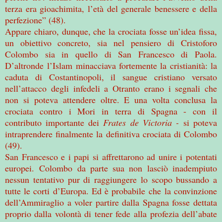
terza era gioachimita, l’età del generale benessere e della
perfezione” (48).
Appare chiaro, dunque, che la crociata fosse un’idea fissa,
un obiettivo concreto, sia nel pensiero di Cristoforo
Colombo sia in quello di San Francesco di Paola.
D’altronde l’Islam minacciava fortemente la cristianità: la
caduta di Costantinopoli, il sangue cristiano versato
nell’attacco degli infedeli a Otranto erano i segnali che
non si poteva attendere oltre. E una volta conclusa la
crociata contro i Mori in terra di Spagna - con il
contributo importante dei
Frates de Victoria -
si poteva
intraprendere finalmente la definitiva crociata di Colombo
(49).
San Francesco e i papi si affrettarono ad unire i potentati
europei. Colombo da parte sua non lasciò inadempiuto
nessun tentativo pur di raggiungere lo scopo bussando a
tutte le corti d’Europa. Ed è probabile che la convinzione
dell’Ammiraglio a voler partire dalla Spagna fosse dettata
proprio dalla volontà di tener fede alla profezia dell’abate