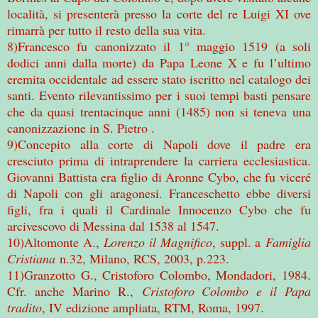
località, si presenterà presso la corte del re Luigi XI ove
rimarrà per tutto il resto della sua vita.
8)Francesco fu canonizzato il 1° maggio 1519 (a soli
dodici anni dalla morte) da Papa Leone X e fu l’ultimo
eremita occidentale ad essere stato iscritto nel catalogo dei
santi. Evento rilevantissimo per i suoi tempi basti pensare
che da quasi trentacinque anni (1485) non si teneva una
canonizzazione in S. Pietro .
9)Concepito alla corte di Napoli dove il padre era
cresciuto prima di intraprendere la carriera ecclesiastica.
Giovanni Battista era figlio di Aronne Cybo, che fu viceré
di Napoli con gli aragonesi. Franceschetto ebbe diversi
figli, fra i quali il Cardinale Innocenzo Cybo che fu
arcivescovo di Messina dal 1538 al 1547.
10)Altomonte A.,
Lorenzo il Magnifico
, suppl. a
Famiglia
Cristiana
n.32, Milano, RCS, 2003, p.223.
11)Granzotto G., Cristoforo Colombo, Mondadori, 1984.
Cfr. anche Marino R.,
Cristoforo Colombo e il Papa
tradito
, IV edizione ampliata, RTM, Roma, 1997.