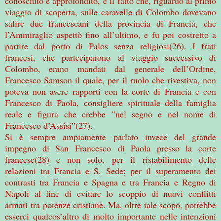
conosciuto e approfondito, è il fatto che, riguardo al primo
viaggio di scoperta, sulle caravelle di Colombo dovevano
salire due francescani della provincia di Francia, che
l’Ammiraglio aspettò fino all’ultimo, e fu poi costretto a
partire dal porto di Palos senza religiosi(26). I frati
francesi, che parteciparono al viaggio successivo di
Colombo, erano mandati dal generale dell’Ordine,
Francesco Samson il quale, per il ruolo che rivestiva, non
poteva non avere rapporti con la corte di Francia e con
Francesco di Paola, consigliere spirituale della famiglia
reale e figura che crebbe ”nel segno e nel nome di
Francesco d’Assisi”(27).
Si è sempre ampiamente parlato invece del grande
impegno di San Francesco di Paola presso la corte
francese(28) e non solo, per il ristabilimento delle
relazioni tra Francia e S. Sede; per il superamento dei
contrasti tra Francia e Spagna e tra Francia e Regno di
Napoli al fine di evitare lo scoppio di nuovi conflitti
armati tra potenze cristiane. Ma, oltre tale scopo, potrebbe
esserci qualcos’altro di molto importante nelle intenzioni