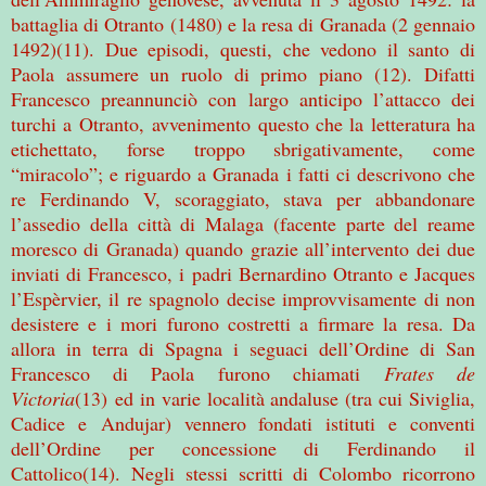
battaglia di Otranto (1480) e la resa di Granada (2 gennaio
1492)(11). Due episodi, questi, che vedono il santo di
Paola assumere un ruolo di primo piano (12). Difatti
Francesco preannunciò con largo anticipo l’attacco dei
turchi a Otranto, avvenimento questo che la letteratura ha
etichettato, forse troppo sbrigativamente, come
“miracolo”; e riguardo a Granada i fatti ci descrivono che
re Ferdinando V, scoraggiato, stava per abbandonare
l’assedio della città di Malaga (facente parte del reame
moresco di Granada) quando grazie all’intervento dei due
inviati di Francesco, i padri Bernardino Otranto e Jacques
l’Espèrvier, il re spagnolo decise improvvisamente di non
desistere e i mori furono costretti a firmare la resa. Da
allora in terra di Spagna i seguaci dell’Ordine di San
Francesco di Paola furono chiamati
Frates de
Victoria
(13)
ed in varie località andaluse (tra cui Siviglia,
Cadice e Andujar) vennero fondati istituti e conventi
dell’Ordine per concessione di Ferdinando il
Cattolico(14). Negli stessi scritti di Colombo ricorrono