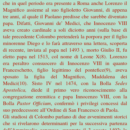
che in quel periodo era presente a Roma anche Lorenzo il
Magnifico assieme al suo figlioletto Giovanni, di appena
tre anni, al quale il Paolano predisse che sarebbe diventato
papa. Difatti, Giovanni de’ Medici, che Innocenzo VIII
aveva creato cardinale a soli diciotto anni (sulla base di
tale precedente Colombo pretenderà la porpora per il figlio
minorenne Diego e lo farà attraverso una lettera, scoperta
di recente, inviata al papa nel 1493 ), morto Giulio II, fu
eletto papa nel 1513, col nome di Leone X(8). Lorenzo
era peraltro consuocero di Innocenzo VIII in quanto
Franceschetto, figlio legittimo del pontefice(9), aveva
sposato la figlia del Magnifico, Maddalena dei
Medici(10). Sisto IV nel 1474, con la Bolla
Sedes
Apostolica,
diede il primo vero riconoscimento alla
congregazione eremitica e papa Innocenzo VIII, con la
Bolla
Pastor Officium
, confermò i privilegi concessi dal
suo predecessore all’Ordine di San Francesco di Paola.
Gli studiosi di Colombo parlano di due avvenimenti storici
che si rivelarono determinanti per la successiva partenza
dell’Ammiraglio genovese, avvenuta il 3 agosto 1492: la