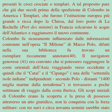
presenti le croci crociate o templari. A tal proposito pare
che già due secoli prima della spedizione di Colombo in
America i Templari, che furono l’istituzione europea più
grande e ricca dopo la Chiesa, dal loro porto di La
Rochelle (
Port des minimi
) in Francia solcarono le acque
dell’Atlantico e raggiunsero il nuovo continente.
Colombo fu sicuramente influenzato dalle informazioni
contenute nell’opera “Il Milione” di Marco Polo, difatti
nella sua biblioteca fu trovato un
esemplare riccamente annotato(40). Il navigatore
genovese (41) era convinto che si potessero raggiungere le
coste orientali dell’Asia viaggiando verso occidente e
quindi che il “Catai” e il “Cipango” ( una delle “settemila
isole indiane” indipendenti - secondo Polo - distanti “1400
miglia marine dalla terraferma”) si trovassero a poche
settimane di viaggio dalla costa iberica. Gli scopi iniziali
di Colombo erano la scoperta e la presa di possesso
attraverso un atto giuridico, non la conquista con la forza
militare: con tre navi e circa novanta uomini sarebbe stato