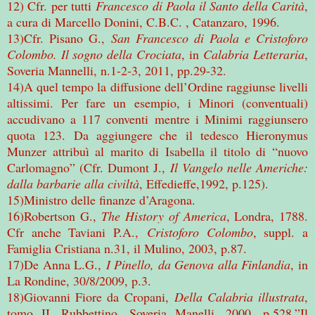
12) Cfr. per tutti
Francesco di Paola il Santo della Carità
,
a cura di Marcello Donini, C.B.C. , Catanzaro, 1996.
13)Cfr. Pisano G.,
San Francesco di Paola e Cristoforo
Colombo. Il sogno della Crociata
, in
Calabria Letteraria
,
Soveria Mannelli, n.1-2-3, 2011, pp.29-32.
14)A quel tempo la diffusione dell’Ordine raggiunse livelli
altissimi. Per fare un esempio, i Minori (conventuali)
accudivano a 117 conventi mentre i Minimi raggiunsero
quota 123. Da aggiungere che il tedesco Hieronymus
Munzer attribuì al marito di Isabella il titolo di “nuovo
Carlomagno” (Cfr. Dumont J.,
Il Vangelo nelle Americhe:
dalla barbarie alla civiltà
, Effedieffe,1992, p.125).
15)Ministro delle finanze d’Aragona.
16)Robertson G.,
The History of America
, Londra, 1788.
Cfr anche Taviani P.A.,
Cristoforo Colombo
, suppl. a
Famiglia Cristiana n.31, il Mulino, 2003, p.87.
17)De Anna L.G.,
I Pinello, da Genova alla Finlandia
, in
La Rondine, 30/8/2009, p.3.
18)Giovanni Fiore da Cropani,
Della Calabria illustrata
,
tomo II, Rubbettino, Soveria Manelli, 2000, p.528.”Il