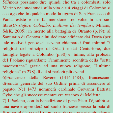
5)Finora possiamo dire quindi che tra i colombisti solo
Marino nei suoi studi sulla vita e sui viaggi di Colombo si
accorge che in qualche modo la figura di San Francesco di
Paola esiste e ne fa menzione tre volte in un suo
libro(
Cristoforo Colombo. L’ultimo dei templari
, Milano,
S&K, 2005): in merito alla battaglia di Otranto (p.19); al
Santuario di Genova a lui dedicato edificato dai Doria (per
tale motivo i genovesi usavano chiamare i frati minimi “i
religiosi del principe di Oria”) e dai Centurione, due
famiglie legate a Colombo (p.30) e, infine, alla profezia
del Paolano riguardante l’imminente sconfitta della ”setta
maomettana” grazie ad una nuova religione, “l’ultima
religione” (p.278) di cui si parlerà più avanti .
6)Francesco della Rovere (1414-1484), francescano
divenuto generale del suo Ordine prima di ascendere al
papato. Nel 1473 nominerà cardinale Giovanni Battista
Cybo che gli successe mentre era vescovo di Molfetta.
7)Il Paolano, con la benedizione di papa Sisto IV, salirà su
una nave e approderà sul suolo francese presso la baia di
Bormes al Capo del Colombo e, dopo avere visitato alcune