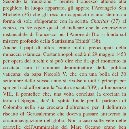
Secondo la tradizione “ mentre Francesco attende alla
preghiera in luogo appartato, gli appare l’Arcangelo San
Michele (36) che gli reca un cappuccio e uno stemma a
forma di sole sfolgorante con la scritta
Charitas
(37) al
centro,
su tre righe
quasi ad indicare che la venerazione
instancabile di Francesco per l’Amore di Dio si fonda sul
mistero profondo della Santissima Trinità”(38).
Anche i papi di allora erano molto preoccupati della
minaccia islamica. Costantinopoli cadrà il 29 maggio 1453
per opera dei turchi e si può dire che da quel momento la
crociata sarà il comune denominatore della politica
vaticana: da papa Niccolò V, che con una bolla del 30
settembre dello stesso anno si rivolse a tutti i principi per
spingerli ad affrontare la “santa crociata”(39), a Innocenzo
VIII, il pontefice che, una volta conclusa la crociata in
terra di Spagna, darà la spinta finale per la partenza di
Colombo nella sua crociata d’oltremare per il definitivo
riscatto di Gerusalemme che doveva passare attraverso la
circumnavigazione del globo. Non a caso sulle vele delle
caravelle dell’Ammiraglio del Mare Oceano erano ben