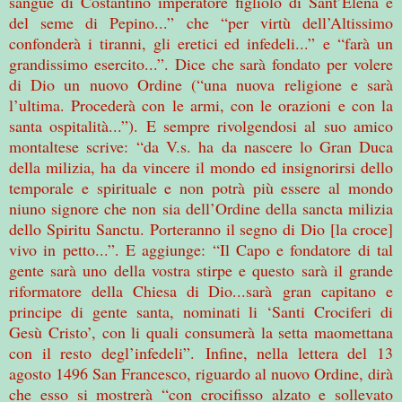
sangue di Costantino imperatore figliolo di Sant’Elena e
del seme di Pepino...” che “per virtù dell’Altissimo
confonderà i tiranni, gli eretici ed infedeli...” e “farà un
grandissimo esercito...”. Dice che sarà fondato per volere
di Dio un nuovo Ordine (“una nuova religione e sarà
l’ultima. Procederà con le armi, con le orazioni e con la
santa ospitalità...”). E sempre rivolgendosi al suo amico
montaltese scrive: “da V.s. ha da nascere lo Gran Duca
della milizia, ha da vincere il mondo ed insignorirsi dello
temporale e spirituale e non potrà più essere al mondo
niuno signore che non sia dell’Ordine della sancta milizia
dello Spiritu Sanctu. Porteranno il segno di Dio [la croce]
vivo in petto...”. E aggiunge: “Il Capo e fondatore di tal
gente sarà uno della vostra stirpe e questo sarà il grande
riformatore della Chiesa di Dio...sarà gran capitano e
principe di gente santa, nominati li ‘Santi Crociferi di
Gesù Cristo’, con li quali consumerà la setta maomettana
con il resto degl’infedeli”. Infine, nella lettera del 13
agosto 1496 San Francesco, riguardo al nuovo Ordine, dirà
che esso si mostrerà “con crocifisso alzato e sollevato