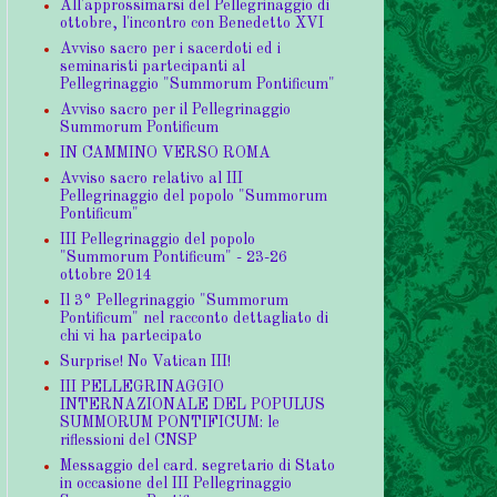
All'approssimarsi del Pellegrinaggio di
ottobre, l'incontro con Benedetto XVI
Avviso sacro per i sacerdoti ed i
seminaristi partecipanti al
Pellegrinaggio "Summorum Pontificum"
Avviso sacro per il Pellegrinaggio
Summorum Pontificum
IN CAMMINO VERSO ROMA
Avviso sacro relativo al III
Pellegrinaggio del popolo "Summorum
Pontificum"
III Pellegrinaggio del popolo
"Summorum Pontificum" - 23-26
ottobre 2014
Il 3° Pellegrinaggio "Summorum
Pontificum" nel racconto dettagliato di
chi vi ha partecipato
Surprise! No Vatican III!
III PELLEGRINAGGIO
INTERNAZIONALE DEL POPULUS
SUMMORUM PONTIFICUM: le
riflessioni del CNSP
Messaggio del card. segretario di Stato
in occasione del III Pellegrinaggio