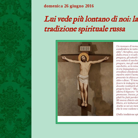
domenica 26 giugno 2016
Lui vede più lontano di noi: l
tradizione spirituale russa