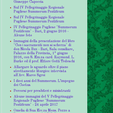
Giuseppe Capoccia
Sul IV Pellegrinaggio Regionale
Pugliese Summorum Pontificum
Sul IV Pellegrinaggio Regionale
Pugliese Summorum Pontificum
IV Pellegrinaggio Pugliese "Summorum
Pontificum" - Bari, 2 giugno 2016 -
Alcune foto
Immagini della presentazione del libro
"Con i sacramenti non si scherza" di
don Nicola Bux - Bari, Sala consiliare,
Palazzo della Provincia, 1° giugno
2016, con S. Em.za card. Raymond. L.
Burke ed il prof. Ettore Gotti Tedeschi
Allargare lo sguardo oltre il piano
strettamente liturgico: intervista
all'Avv. Marco Sgroi
I dieci anni del Summorum. L’impegno
dei Coetus
Percorsi per presbiteri e ministranti
Alcune immagini del V Pellegrinaggio
Regionale Pugliese "Summorum
Pontificum" - 24 aprile 2017
Omelia di Sua Ecc.za Mons. Pozzo a