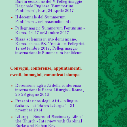
Bari in occasione del V Pellegrinaggio
Regionale Pugliese "Summorum
Pontificum", Bari, 24 aprile 2017
Il decennale del Summorum
Pontificum… nel nascondimento
Pellegrinaggio Summorum Pontificum -
Roma, 14-17 settembre 2017
Missa solemnis in rito domenicano,
Roma, chiesa SS. Trinità dei Pellegrini,
17 settembre 2017, Pellegrinaggio
internazionale Summorum Pontificum
Convegni, conferenze, appuntamenti,
eventi, immagini, comunicati stampa
Recensione agli atti della conferenza
internazionale Sacra Liturgia - Roma,
25-28 giugno 2013
Presentazione degli Atti - in lingua
italiana - di "Sacra Liturgia" - 21
novembre 2014
Liturgy – Source of Missionary Life of
the Church - Interview with Cardinal
Burke and Bishop Rey