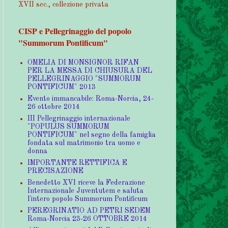
XVII sec., collezione privata
CISP e Pellegrinaggio del popolo
"Summorum Pontificum"
OMELIA DI MONSIGNOR RIFAN
PER LA MESSA DI CHIUSURA DEL
PELLEGRINAGGIO "SUMMORUM
PONTIFICUM" 2013
Evento immancabile: Roma-Norcia, 24-
26 ottobre 2014
III Pellegrinaggio internazionale
"POPULUS SUMMORUM
PONTIFICUM" nel segno della famiglia
fondata sul matrimonio tra uomo e
donna
IMPORTANTE RETTIFICA E
PRECISAZIONE
Benedetto XVI riceve la Federazione
Internazionale Juventutem e saluta
l'intero popolo Summorum Pontificum
PEREGRINATIO AD PETRI SEDEM
Roma-Norcia 23-26 OTTOBRE 2014