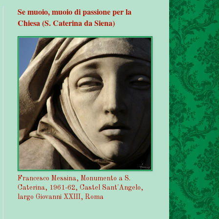
Se muoio, muoio di passione per la
Chiesa (S. Caterina da Siena)
Francesco Messina, Monumento a S.
Caterina, 1961-62, Castel Sant'Angelo,
largo Giovanni XXIII, Roma