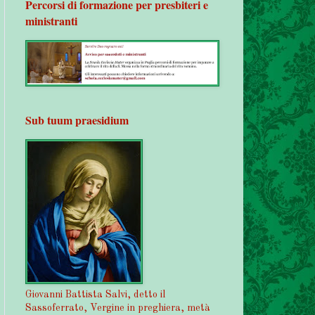
Percorsi di formazione per presbiteri e
ministranti
Sub tuum praesidium
Giovanni Battista Salvi, detto il
Sassoferrato, Vergine in preghiera, metà