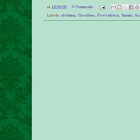
at
13:00:00
0 Comments
Labels:
aforisma
,
Crocifisso
,
Provvidenza
,
Russia
,
Sa