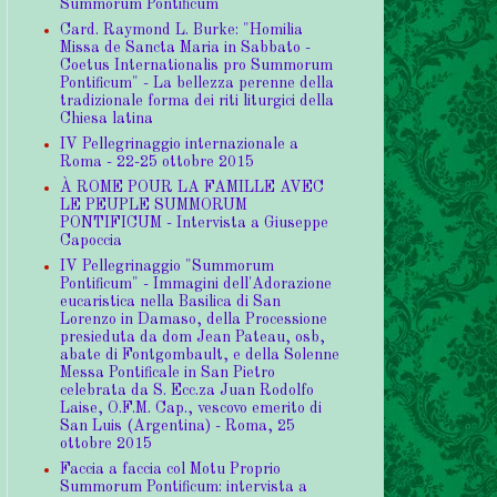
Summorum Pontificum
Card. Raymond L. Burke: "Homilia
Missa de Sancta Maria in Sabbato -
Coetus Internationalis pro Summorum
Pontificum" - La bellezza perenne della
tradizionale forma dei riti liturgici della
Chiesa latina
IV Pellegrinaggio internazionale a
Roma - 22-25 ottobre 2015
À ROME POUR LA FAMILLE AVEC
LE PEUPLE SUMMORUM
PONTIFICUM - Intervista a Giuseppe
Capoccia
IV Pellegrinaggio "Summorum
Pontificum" - Immagini dell'Adorazione
eucaristica nella Basilica di San
Lorenzo in Damaso, della Processione
presieduta da dom Jean Pateau, osb,
abate di Fontgombault, e della Solenne
Messa Pontificale in San Pietro
celebrata da S. Ecc.za Juan Rodolfo
Laise, O.F.M. Cap., vescovo emerito di
San Luis (Argentina) - Roma, 25
ottobre 2015
Faccia a faccia col Motu Proprio
Summorum Pontificum: intervista a