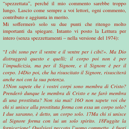
“spezzettata”, perché il mio commento sarebbe troppo
lungo. Lascio come sempre a voi lettori, ogni commento,
contributo e aggiunta in merito.
Mi soffermerò solo su due punti che ritengo molto
importanti da spiegare. Intanto vi posto la Lettura per
intero (senza spezzettamenti – nella versione del 1974):
“
I cibi sono per il ventre e il ventre per i cibi!». Ma Dio
distruggerà questo e quelli; il corpo poi non è per
l’impudicizia, ma per il Signore, e il Signore è per il
corpo. 14Dio poi, che ha risuscitato il Signore, risusciterà
anche noi con la sua potenza.
15Non sapete che i vostri corpi sono membra di Cristo?
Prenderò dunque le membra di Cristo e ne farò membra
di una prostituta? Non sia mai! 16O non sapete voi che
chi si unisce alla prostituta forma con essa un corpo solo?
I due saranno, è detto, un corpo solo. 17Ma chi si unisce
al Signore forma con lui un solo spirito. 18Fuggite la
fornicazione! Qualsiasi peccato l’uomo commetta, è fuori