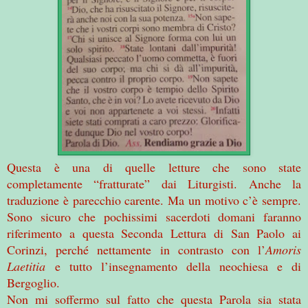
Questa è una di quelle letture che sono state
completamente “fratturate” dai Liturgisti. Anche la
traduzione è parecchio carente. Ma un motivo c’è sempre.
Sono sicuro che pochissimi sacerdoti domani faranno
riferimento a questa Seconda Lettura di San Paolo ai
Corinzi, perché nettamente in contrasto con l’
Amoris
Laetitia
e tutto l’insegnamento della neochiesa e di
Bergoglio.
Non mi soffermo sul fatto che questa Parola sia stata