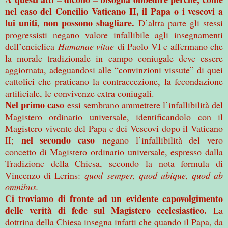
nel caso del Concilio Vaticano II, il Papa o i vescovi a
lui uniti, non possono sbagliare.
D’altra parte gli stessi
progressisti negano valore infallibile agli insegnamenti
dell’enciclica
Humanae vitae
di Paolo VI e affermano che
la morale tradizionale in campo coniugale deve essere
aggiornata, adeguandosi alle “convinzioni vissute” di quei
cattolici che praticano la contraccezione, la fecondazione
artificiale, le convivenze extra coniugali.
Nel primo caso
essi sembrano ammettere l’infallibilità del
Magistero ordinario universale, identificandolo con il
Magistero vivente del Papa e dei Vescovi dopo il Vaticano
nel secondo caso
II;
negano l’infallibilità del vero
concetto di Magistero ordinario universale, espresso dalla
Tradizione della Chiesa, secondo la nota formula di
Vincenzo di Lerins:
quod semper, quod ubique, quod ab
omnibus.
Ci troviamo di fronte ad un evidente capovolgimento
delle verità di fede sul Magistero ecclesiastico.
La
dottrina della Chiesa insegna infatti che quando il Papa, da