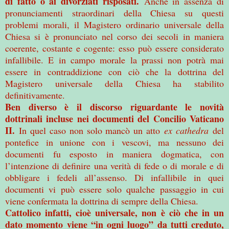
di fatto o ai divorziati risposati.
Anche in assenza di
pronunciamenti straordinari della Chiesa su questi
problemi morali, il Magistero ordinario universale della
Chiesa si è pronunciato nel corso dei secoli in maniera
coerente, costante e cogente: esso può essere considerato
infallibile. E in campo morale la prassi non potrà mai
essere in contraddizione con ciò che la dottrina del
Magistero universale della Chiesa ha stabilito
definitivamente.
Ben diverso è il discorso riguardante le novità
dottrinali incluse nei documenti del Concilio Vaticano
II.
In quel caso non solo mancò un atto
ex cathedra
del
pontefice in unione con i vescovi, ma nessuno dei
documenti fu esposto in maniera dogmatica, con
l’intenzione di definire una verità di fede o di morale e di
obbligare i fedeli all’assenso. Di infallibile in quei
documenti vi può essere solo qualche passaggio in cui
viene confermata la dottrina di sempre della Chiesa.
Cattolico infatti, cioè universale, non è ciò che in un
dato momento viene “in ogni luogo” da tutti creduto,