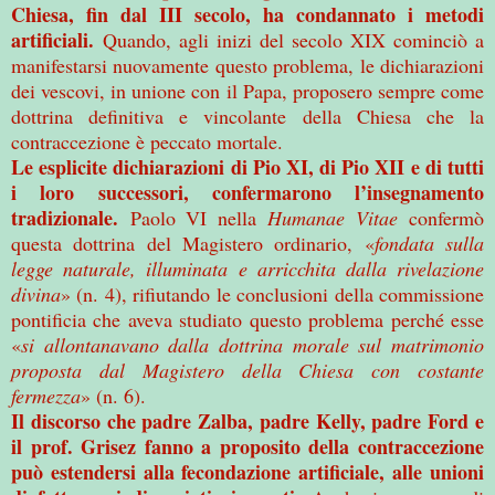
Chiesa, fin dal III secolo, ha condannato i metodi
artificiali.
Quando, agli inizi del secolo XIX cominciò a
manifestarsi nuovamente questo problema, le dichiarazioni
dei vescovi, in unione con il Papa, proposero sempre come
dottrina definitiva e vincolante della Chiesa che la
contraccezione è peccato mortale.
Le esplicite dichiarazioni di Pio XI, di Pio XII e di tutti
i loro successori, confermarono l’insegnamento
tradizionale.
Paolo VI nella
Humanae Vitae
confermò
questa dottrina del Magistero ordinario, «
fondata sulla
legge naturale, illuminata e arricchita dalla rivelazione
divina
» (n. 4), rifiutando le conclusioni della commissione
pontificia che aveva studiato questo problema perché esse
«
si allontanavano dalla dottrina morale sul matrimonio
proposta dal Magistero della Chiesa con costante
fermezza
» (n. 6).
Il discorso che padre Zalba, padre Kelly, padre Ford e
il prof. Grisez fanno a proposito della contraccezione
può estendersi alla fecondazione artificiale, alle unioni