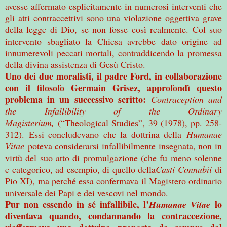
avesse affermato esplicitamente in numerosi interventi che
gli atti contraccettivi sono una violazione oggettiva grave
della legge di Dio, se non fosse così realmente. Col suo
intervento sbagliato la Chiesa avrebbe dato origine ad
innumerevoli peccati mortali, contraddicendo la promessa
della divina assistenza di Gesù Cristo.
Uno dei due moralisti, il padre Ford, in collaborazione
con il filosofo Germain Grisez, approfondì questo
problema in un successivo scritto:
Contraception and
the Infallibility of the Ordinary
Magisterium,
(“Theological Studies”, 39 (1978), pp. 258-
312). Essi concludevano che la dottrina della
Humanae
Vitae
poteva considerarsi infallibilmente insegnata, non in
virtù del suo atto di promulgazione (che fu meno solenne
e categorico, ad esempio, di quello della
Casti Connubii
di
Pio XI), ma perché essa confermava il Magistero ordinario
universale dei Papi e dei vescovi nel mondo.
Pur non essendo in sé infallibile, l’
lo
Humanae Vitae
diventava quando, condannando la contraccezione,