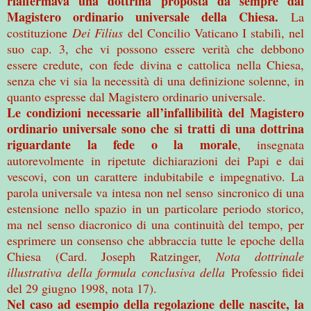
riaffermava una dottrina proposta da sempre dal
Magistero ordinario universale della Chiesa.
La
costituzione
Dei Filius
del Concilio Vaticano I stabilì, nel
suo cap. 3, che vi possono essere verità che debbono
essere credute, con fede divina e cattolica nella Chiesa,
senza che vi sia la necessità di una definizione solenne, in
quanto espresse dal Magistero ordinario universale.
Le condizioni necessarie all’infallibilità del Magistero
ordinario universale sono che si tratti di una dottrina
riguardante la fede o la morale
, insegnata
autorevolmente in ripetute dichiarazioni dei Papi e dai
vescovi, con un carattere indubitabile e impegnativo. La
parola universale va intesa non nel senso sincronico di una
estensione nello spazio in un particolare periodo storico,
ma nel senso diacronico di una continuità del tempo, per
esprimere un consenso che abbraccia tutte le epoche della
Chiesa (Card. Joseph Ratzinger,
Nota dottrinale
illustrativa della formula conclusiva della
Professio fidei
del 29 giugno 1998, nota 17).
Nel caso ad esempio della regolazione delle nascite, la