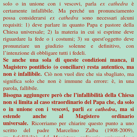
solo o in unione con i vescovi, parla
ex cathedra
è
certamente infallibile. Ma perché un pronunciamento
possa considerarsi
ex cathedra
sono necessari alcuni
requisiti: 1) deve parlare in quanto Papa e pastore della
Chiesa universale; 2) la materia in cui si esprime deve
riguardare la fede o i costumi; 3) su quest’oggetto deve
pronunziare un giudizio solenne e definitivo, con
l’intenzione di obbligare tutti i fedeli.
Se anche una sola di queste condizioni manca, il
Magistero pontificio (o conciliare) resta autentico, ma
non è infallibile.
Ciò non vuol dire che sia sbagliato, ma
significa solo che non è immune da errore: è, in una
parola, fallibile.
Bisogna aggiungere però che l’infallibilità della Chiesa
non si limita al caso straordinario del Papa che, da solo
o in unione con i vescovi, parli
, ma si
ex cathedra
estende anche al Magistero ordinario
universale.
Ricorriamo per chiarire questo punto a uno
scritto del padre Marcelino Zalba (1908-2009),
su
Infallibilità del Magistero ordinario universale e