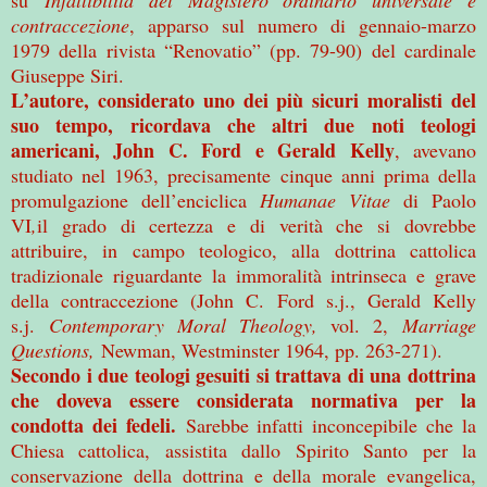
contraccezione
, apparso sul numero di gennaio-marzo
1979 della rivista “Renovatio” (pp. 79-90) del cardinale
Giuseppe Siri.
L’autore, considerato uno dei più sicuri moralisti del
suo tempo, ricordava che altri due noti teologi
americani, John C. Ford e Gerald Kelly
, avevano
studiato nel 1963, precisamente cinque anni prima della
promulgazione dell’enciclica
Humanae Vitae
di Paolo
VI
,
il grado di certezza e di verità che si dovrebbe
attribuire, in campo teologico, alla dottrina cattolica
tradizionale riguardante la immoralità intrinseca e grave
della contraccezione (John C. Ford s.j., Gerald Kelly
s.j.
Contemporary Moral Theology,
vol. 2,
Marriage
Questions,
Newman, Westminster 1964, pp. 263-271).
Secondo i due teologi gesuiti si trattava di una dottrina
che doveva essere considerata normativa per la
condotta dei fedeli.
Sarebbe infatti inconcepibile che la
Chiesa cattolica, assistita dallo Spirito Santo per la
conservazione della dottrina e della morale evangelica,