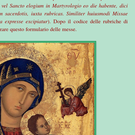
 vel Sancto elogium in Martyrologio eo die habente, dici
m sacerdotis, iuxta rubricas. Similiter huiusmodi Missae
ua expresse excipiatur
). Dopo il codice delle rubriche di
zare questo formulario delle messe.