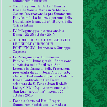
Summorum Pontificum
Card. Raymond L. Burke: "Homilia
Missa de Sancta Maria in Sabbato -
Coetus Internationalis pro Summorum
Pontificum" - La bellezza perenne della
tradizionale forma dei riti liturgici della
Chiesa latina
IV Pellegrinaggio internazionale a
Roma - 22-25 ottobre 2015
À ROME POUR LA FAMILLE AVEC
LE PEUPLE SUMMORUM
PONTIFICUM - Intervista a Giuseppe
Capoccia
IV Pellegrinaggio "Summorum
Pontificum" - Immagini dell'Adorazione
eucaristica nella Basilica di San
Lorenzo in Damaso, della Processione
presieduta da dom Jean Pateau, osb,
abate di Fontgombault, e della Solenne
Messa Pontificale in San Pietro
celebrata da S. Ecc.za Juan Rodolfo
Laise, O.F.M. Cap., vescovo emerito di
San Luis (Argentina) - Roma, 25
ottobre 2015
Faccia a faccia col Motu Proprio
Summorum Pontificum: intervista a