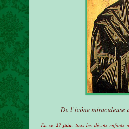
De l’icône miraculeuse 
En ce
27 juin
, tous les dévots enfants