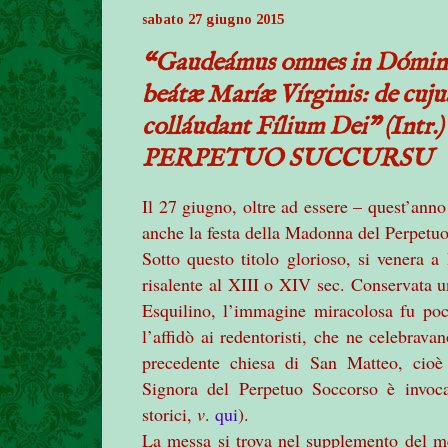
sabato 27 giugno 2015
“Gaudeámus omnes in Dómino,
beátæ Maríæ Vírginis: de cuju
colláudant Fílium Dei” (I
PERPETUO SUCCURSU
Il 27 giugno, oltre ad essere – quest’anno 
anche la festa della Madonna del Perpetu
Sotto questo titolo glorioso, si venera
risalente al XIII o XIV sec. Conservata u
Esquilino, l’immagine miracolosa fu po
l’affidò ai redentoristi, che ne celebrava
precedente chiesa di San Matteo, cioè 
Signora del Perpetuo Soccorso è invoca
storici,
v
.
qui
).
La messa si trova nel supplemento del me