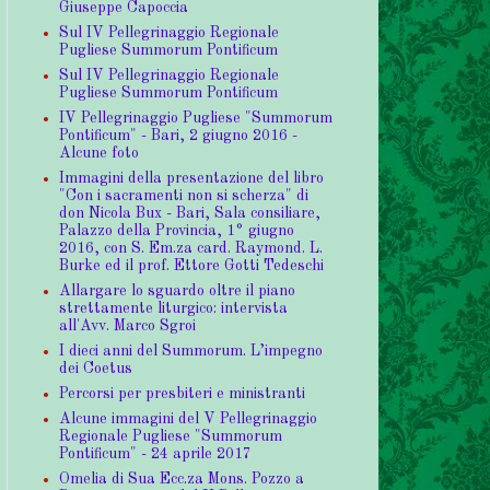
Giuseppe Capoccia
Sul IV Pellegrinaggio Regionale
Pugliese Summorum Pontificum
Sul IV Pellegrinaggio Regionale
Pugliese Summorum Pontificum
IV Pellegrinaggio Pugliese "Summorum
Pontificum" - Bari, 2 giugno 2016 -
Alcune foto
Immagini della presentazione del libro
"Con i sacramenti non si scherza" di
don Nicola Bux - Bari, Sala consiliare,
Palazzo della Provincia, 1° giugno
2016, con S. Em.za card. Raymond. L.
Burke ed il prof. Ettore Gotti Tedeschi
Allargare lo sguardo oltre il piano
strettamente liturgico: intervista
all'Avv. Marco Sgroi
I dieci anni del Summorum. L’impegno
dei Coetus
Percorsi per presbiteri e ministranti
Alcune immagini del V Pellegrinaggio
Regionale Pugliese "Summorum
Pontificum" - 24 aprile 2017
Omelia di Sua Ecc.za Mons. Pozzo a