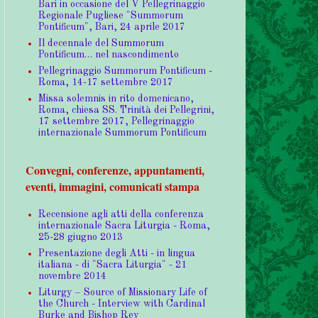
Bari in occasione del V Pellegrinaggio
Regionale Pugliese "Summorum
Pontificum", Bari, 24 aprile 2017
Il decennale del Summorum
Pontificum… nel nascondimento
Pellegrinaggio Summorum Pontificum -
Roma, 14-17 settembre 2017
Missa solemnis in rito domenicano,
Roma, chiesa SS. Trinità dei Pellegrini,
17 settembre 2017, Pellegrinaggio
internazionale Summorum Pontificum
Convegni, conferenze, appuntamenti,
eventi, immagini, comunicati stampa
Recensione agli atti della conferenza
internazionale Sacra Liturgia - Roma,
25-28 giugno 2013
Presentazione degli Atti - in lingua
italiana - di "Sacra Liturgia" - 21
novembre 2014
Liturgy – Source of Missionary Life of
the Church - Interview with Cardinal
Burke and Bishop Rey