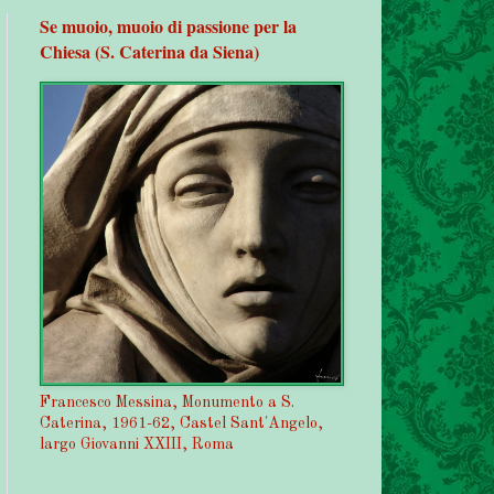
Se muoio, muoio di passione per la
Chiesa (S. Caterina da Siena)
Francesco Messina, Monumento a S.
Caterina, 1961-62, Castel Sant'Angelo,
largo Giovanni XXIII, Roma