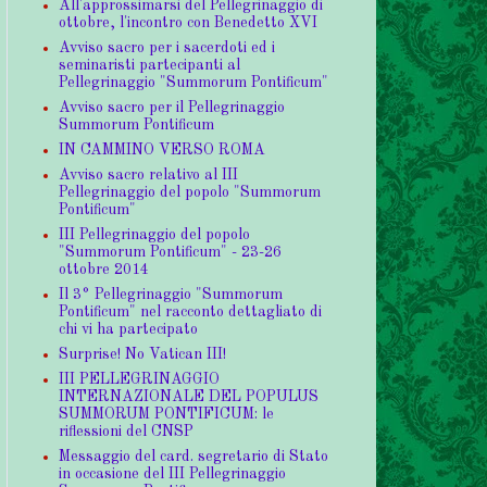
All'approssimarsi del Pellegrinaggio di
ottobre, l'incontro con Benedetto XVI
Avviso sacro per i sacerdoti ed i
seminaristi partecipanti al
Pellegrinaggio "Summorum Pontificum"
Avviso sacro per il Pellegrinaggio
Summorum Pontificum
IN CAMMINO VERSO ROMA
Avviso sacro relativo al III
Pellegrinaggio del popolo "Summorum
Pontificum"
III Pellegrinaggio del popolo
"Summorum Pontificum" - 23-26
ottobre 2014
Il 3° Pellegrinaggio "Summorum
Pontificum" nel racconto dettagliato di
chi vi ha partecipato
Surprise! No Vatican III!
III PELLEGRINAGGIO
INTERNAZIONALE DEL POPULUS
SUMMORUM PONTIFICUM: le
riflessioni del CNSP
Messaggio del card. segretario di Stato
in occasione del III Pellegrinaggio