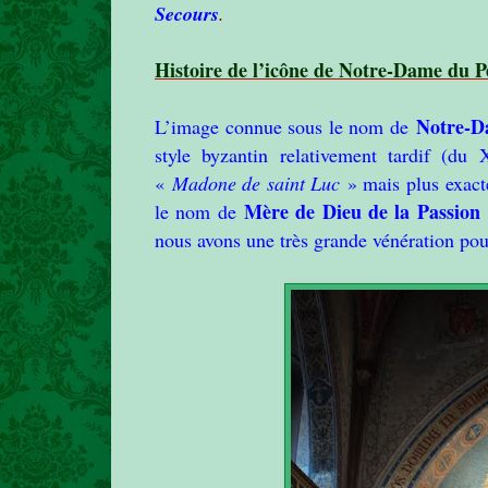
Secours
.
Histoire de l’icône de Notre-Dame du P
Notre-D
L’image connue sous le nom de
style byzantin relativement tardif (du
«
Madone de saint Luc
» mais plus exact
Mère de Dieu de la Passion
le nom de
nous avons une très grande vénération pou