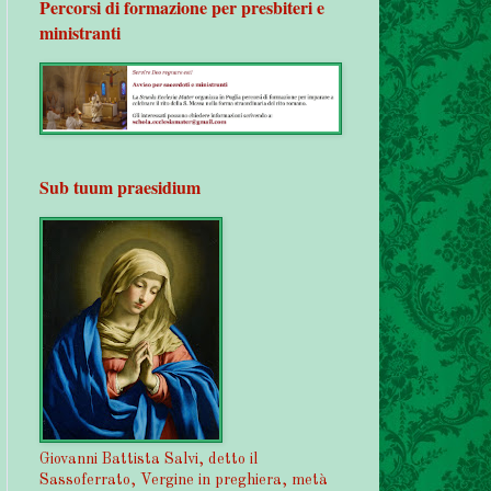
Percorsi di formazione per presbiteri e
ministranti
Sub tuum praesidium
Giovanni Battista Salvi, detto il
Sassoferrato, Vergine in preghiera, metà