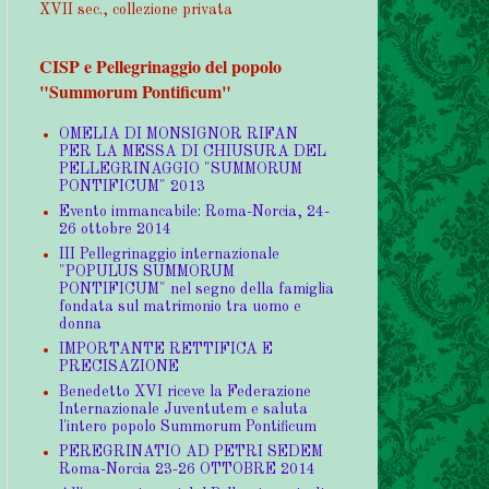
XVII sec., collezione privata
CISP e Pellegrinaggio del popolo
"Summorum Pontificum"
OMELIA DI MONSIGNOR RIFAN
PER LA MESSA DI CHIUSURA DEL
PELLEGRINAGGIO "SUMMORUM
PONTIFICUM" 2013
Evento immancabile: Roma-Norcia, 24-
26 ottobre 2014
III Pellegrinaggio internazionale
"POPULUS SUMMORUM
PONTIFICUM" nel segno della famiglia
fondata sul matrimonio tra uomo e
donna
IMPORTANTE RETTIFICA E
PRECISAZIONE
Benedetto XVI riceve la Federazione
Internazionale Juventutem e saluta
l'intero popolo Summorum Pontificum
PEREGRINATIO AD PETRI SEDEM
Roma-Norcia 23-26 OTTOBRE 2014