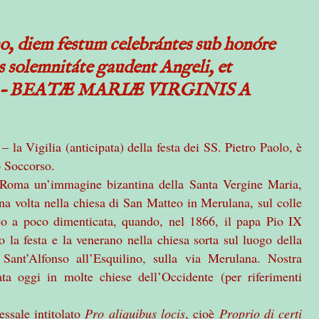
 diem festum celebrántes sub honóre
s solemnitáte gaudent Angeli, et
ntr.) – BEATÆ MARIÆ VIRGINIS A
– la Vigilia (anticipata) della festa dei SS. Pietro Paolo, è
o Soccorso.
 a Roma un’immagine bizantina della Santa Vergine Maria,
na volta nella chiesa di San Matteo in Merulana, sul colle
co a poco dimenticata, quando, nel 1866, il papa Pio IX
no la festa e la venerano nella chiesa sorta sul luogo della
Sant’Alfonso all’Esquilino, sulla via Merulana. Nostra
ta oggi in molte chiese dell’Occidente (per riferimenti
ssale intitolato
Pro aliquibus locis
, cioè
Proprio di certi