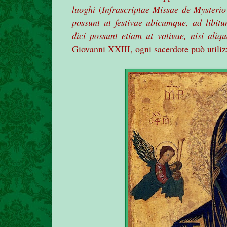
luoghi
(
Infrascriptae Missae de Mysterio
possunt ut festivae ubicumque, ad libitu
dici possunt etiam ut votivae, nisi aliq
Giovanni XXIII, ogni sacerdote può utiliz