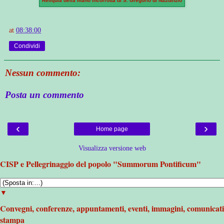
Reliquia della mano incorrotta di S. Gregorio di Nazianzio
at
08:38:00
Condividi
Nessun commento:
Posta un commento
‹
›
Home page
Visualizza versione web
CISP e Pellegrinaggio del popolo "Summorum Pontificum"
▼
Convegni, conferenze, appuntamenti, eventi, immagini, comunicati
stampa