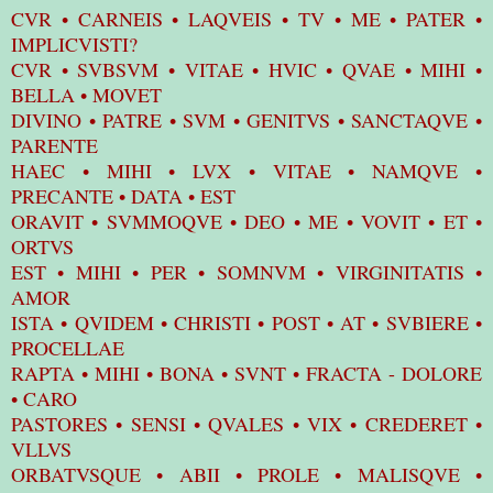
CVR • CARNEIS • LAQVEIS • TV • ME • PATER •
IMPLICVISTI?
CVR • SVBSVM • VITAE • HVIC • QVAE • MIHI •
BELLA • MOVET
DIVINO • PATRE • SVM • GENITVS • SANCTAQVE •
PARENTE
HAEC • MIHI • LVX • VITAE • NAMQVE •
PRECANTE • DATA • EST
ORAVIT • SVMMOQVE • DEO • ME • VOVIT • ET •
ORTVS
EST • MIHI • PER • SOMNVM • VIRGINITATIS •
AMOR
ISTA • QVIDEM • CHRISTI • POST • AT • SVBIERE •
PROCELLAE
RAPTA • MIHI • BONA • SVNT • FRACTA - DOLORE
• CARO
PASTORES • SENSI • QVALES • VIX • CREDERET •
VLLVS
ORBATVSQUE • ABII • PROLE • MALISQVE •