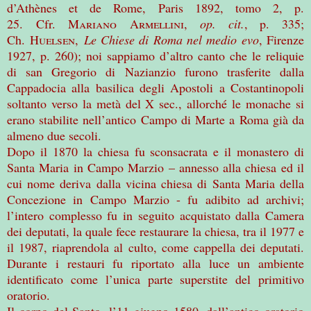
d’Athènes et de Rome, Paris 1892, tomo 2, p.
25.
Cfr.
Mariano
Armellini
,
op. cit.
, p. 335;
Ch.
Huelsen
,
Le Chiese di Roma nel medio evo
, Firenze
1927, p. 260); noi sappiamo d’altro canto che le reliquie
di san Gregorio di Nazianzio furono trasferite dalla
Cappadocia alla basilica degli Apostoli a Costantinopoli
soltanto verso la metà del X sec., allorché le monache si
erano stabilite nell’antico Campo di Marte a Roma già da
almeno due secoli.
Dopo il 1870 la chiesa fu sconsacrata e il monastero di
Santa Maria in Campo Marzio – annesso alla chiesa ed il
cui nome deriva dalla vicina chiesa di Santa Maria della
Concezione in Campo Marzio - fu adibito ad archivi;
l’intero complesso fu in seguito acquistato dalla Camera
dei deputati, la quale fece restaurare la chiesa, tra il 1977 e
il 1987, riaprendola al culto, come cappella dei deputati.
Durante i restauri fu riportato alla luce un ambiente
identificato come l’unica parte superstite del primitivo
oratorio.
Il corpo del Santo, l’11 giugno 1580, dall’antico oratorio