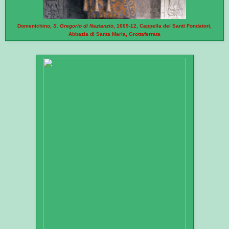
Domenichino,
S. Gregorio di Nazianzio
, 1609-12, Cappella dei Santi Fondatori,
Abbazia di Santa Maria, Grottaferrata