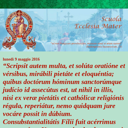
lunedì 9 maggio 2016
“Scripsit autem multa, et solúta oratióne et
vérsibus, mirábili pietáte et eloquéntia;
quibus doctórum hóminum sanctorúmque
judício id assecútus est, ut nihil in illis,
nisi ex veræ pietátis et cathólicæ religiónis
régula, reperiátur, nemo quidquam jure
vocáre possit in dúbium.
Consubstantialitátis Fílii fuit acérrimus