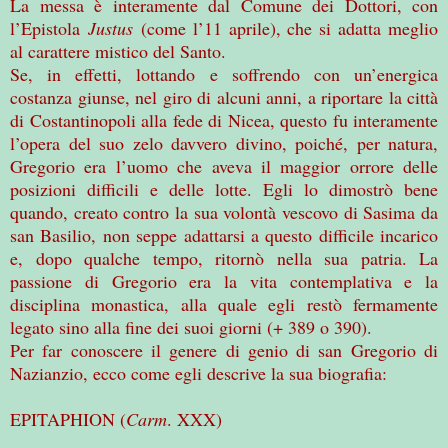
La messa è interamente dal Comune dei Dottori, con
l’Epistola
Justus
(come l’11 aprile), che si adatta meglio
al carattere mistico del Santo.
Se, in effetti, lottando e soffrendo con un’energica
costanza giunse, nel giro di alcuni anni, a riportare la città
di Costantinopoli alla fede di Nicea, questo fu interamente
l’opera del suo zelo davvero divino, poiché, per natura,
Gregorio era l’uomo che aveva il maggior orrore delle
posizioni difficili e delle lotte. Egli lo dimostrò bene
quando, creato contro la sua volontà vescovo di Sasima da
san Basilio, non seppe adattarsi a questo difficile incarico
e, dopo qualche tempo, ritornò nella sua patria. La
passione di Gregorio era la vita contemplativa e la
disciplina monastica, alla quale egli restò fermamente
legato sino alla fine dei suoi giorni (+ 389 o 390).
Per far conoscere il genere di genio di san Gregorio di
Nazianzio, ecco come egli descrive la sua biografia:
EPITAPHION (
Carm
. XXX)