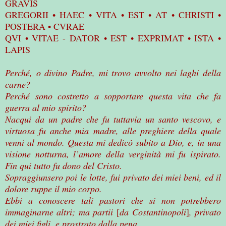
GRAVIS
GREGORII • HAEC • VITA • EST • AT • CHRISTI •
POSTERA • CVRAE
QVI • VITAE - DATOR • EST • EXPRIMAT • ISTA •
LAPIS
Perché, o divino Padre, mi trovo avvolto nei laghi della
carne?
Perché sono costretto a sopportare questa vita che fa
guerra al mio spirito?
Nacqui da un padre che fu tuttavia un santo vescovo, e
virtuosa fu anche mia madre, alle preghiere della quale
venni al mondo. Questa mi dedicò subito a Dio, e, in una
visione notturna, l’amore della verginità mi fu ispirato.
Fin qui tutto fu dono del Cristo.
Sopraggiunsero poi le lotte, fui privato dei miei beni, ed il
dolore ruppe il mio corpo.
Ebbi a conoscere tali pastori che si non potrebbero
immaginarne altri; ma partii
[
da Costantinopoli
]
, privato
dei miei figli, e prostrato dalla pena.