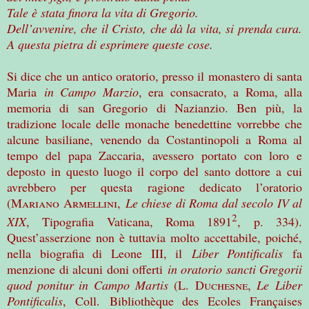
Tale è stata finora la vita di Gregorio.
Dell’avvenire, che il Cristo, che dà la vita, si prenda cura.
A questa pietra di esprimere queste cose.
Si dice che un antico oratorio, presso il monastero di santa
Maria
in Campo Marzio
, era consacrato, a Roma, alla
memoria di san Gregorio di Nazianzio. Ben più, la
tradizione locale delle monache benedettine vorrebbe che
alcune basiliane, venendo da Costantinopoli a Roma al
tempo del papa Zaccaria, avessero portato con loro e
deposto in questo luogo il corpo del santo dottore a cui
avrebbero per questa ragione dedicato l’oratorio
(
Mariano
Armellini
,
Le chiese di Roma dal secolo IV al
2
XIX
, Tipografia Vaticana, Roma 1891
, p. 334).
Quest’asserzione non è tuttavia molto accettabile, poiché,
nella biografia di Leone III, il
Liber Pontificalis
fa
menzione di alcuni doni offerti
in oratorio sancti Gregorii
quod ponitur in Campo Martis
(L.
Duchesne
,
Le
Liber
Pontificalis
, Coll.
Bibliothèque des Ecoles Françaises