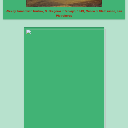
Alexey Tarasovich Markov,
S. Gregorio il Teologo
, 1849, Museo di Stato russo, san
Pietroburgo