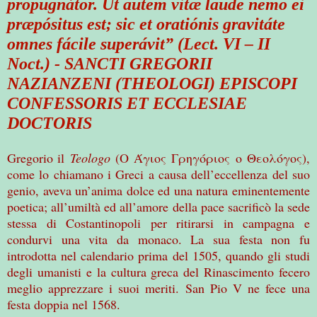
propugnátor. Ut autem vitæ laude nemo ei
præpósitus est; sic et oratiónis gravitáte
omnes fácile superávit” (Lect. VI – II
Noct.) - SANCTI GREGORII
NAZIANZENI (THEOLOGI) EPISCOPI
CONFESSORIS ET ECCLESIAE
DOCTORIS
Gregorio il
Teologo
(
Ο
Άγιος
Γρηγόριος
ο
Θεολόγος
),
come lo chiamano i Greci a causa dell’eccellenza del suo
genio, aveva un’anima dolce ed una natura eminentemente
poetica; all’umiltà ed all’amore della pace sacrificò la sede
stessa di Costantinopoli per ritirarsi in campagna e
condurvi una vita da monaco. La sua festa non fu
introdotta nel calendario prima del 1505, quando gli studi
degli umanisti e la cultura greca del Rinascimento fecero
meglio apprezzare i suoi meriti. San Pio V ne fece una
festa doppia nel 1568.