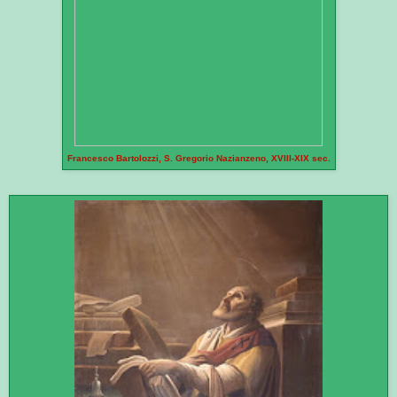
Francesco Bartolozzi, S. Gregorio Nazianzeno, XVIII-XIX sec.