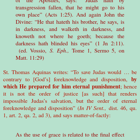
of the Apostles, says: “Judas hath by
transgression fallen, that he might go to his
own place” (Acts 1:25). And again John the
Divine: “He that hateth his brother, he says, is
in darkness, and walketh in darkness, and
knoweth not where he goeth; because the
darkness hath blinded his eyes” (1 Jn 2:11).
(ed. Vossio,
S. Eph.,
Tome 1, Sermo 5, on
Matt. 11:29)
St. Thomas Aquinas writes: “To save Judas would … be
by
contrary to [God’s] foreknowledge and disposition,
which He prepared for him eternal punishment
; hence
it is not the order of justice [as such] that renders
impossible Judas’s salvation, but the order of eternal
foreknowledge and disposition” (
In IV Sent.,
dist. 46, qu.
1, art. 2, qa. 2, ad 3), and says matter-of-factly:
As the use of grace is related to the final effect