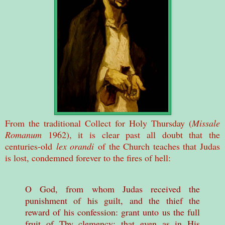
From the traditional Collect for Holy Thursday (
Missale
Romanum
1962), it is clear past all doubt that the
centuries-old
lex orandi
of the Church teaches that Judas
is lost, condemned forever to the fires of hell:
O God, from whom Judas received the
punishment of his guilt, and the thief the
reward of his confession: grant unto us the full
fruit of Thy clemency; that even as in His