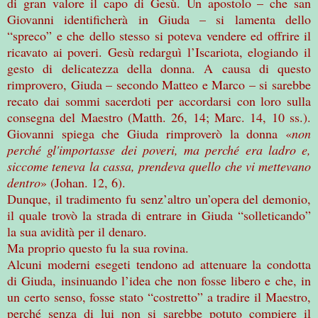
di gran valore il capo di Gesù. Un apostolo – che san
Giovanni identificherà in Giuda – si lamenta dello
“spreco” e che dello stesso si poteva vendere ed offrire il
ricavato ai poveri. Gesù redarguì l’Iscariota, elogiando il
gesto di delicatezza della donna. A causa di questo
rimprovero, Giuda – secondo Matteo e Marco – si sarebbe
recato dai sommi sacerdoti per accordarsi con loro sulla
consegna del Maestro (Matth. 26, 14; Marc. 14, 10 ss.).
Giovanni spiega che Giuda rimproverò la donna «
non
perché gl'importasse dei poveri, ma perché era ladro e,
siccome teneva la cassa, prendeva quello che vi mettevano
dentro
» (Johan. 12, 6).
Dunque, il tradimento fu senz’altro un’opera del demonio,
il quale trovò la strada di entrare in Giuda “solleticando”
la sua avidità per il denaro.
Ma proprio questo fu la sua rovina.
Alcuni moderni esegeti tendono ad attenuare la condotta
di Giuda, insinuando l’idea che non fosse libero e che, in
un certo senso, fosse stato “costretto” a tradire il Maestro,
perché senza di lui non si sarebbe potuto compiere il