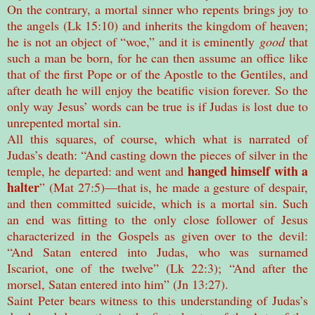
On the contrary, a mortal sinner who repents brings joy to
the angels (Lk 15:10) and inherits the kingdom of heaven;
he is not an object of “woe,” and it is eminently
good
that
such a man be born, for he can then assume an office like
that of the first Pope or of the Apostle to the Gentiles, and
after death he will enjoy the beatific vision forever. So the
only way Jesus’ words can be true is if Judas is lost due to
unrepented mortal sin.
All this squares, of course, which what is narrated of
Judas’s death: “And casting down the pieces of silver in the
hanged himself with a
temple, he departed: and went and
halter
” (Mat 27:5)—that is, he made a gesture of despair,
and then committed suicide, which is a mortal sin. Such
an end was fitting to the only close follower of Jesus
characterized in the Gospels as given over to the devil:
“And Satan entered into Judas, who was surnamed
Iscariot, one of the twelve” (Lk 22:3); “And after the
morsel, Satan entered into him” (Jn 13:27).
Saint Peter bears witness to this understanding of Judas’s