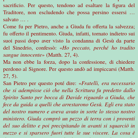
sacrificio. Per questo, tendono ad esaltare la figura del
Traditore, non escludendo che possa persino essersi …
salvato … .
Come fu per Pietro, anche a Giuda fu offerta la salvezza;
fu offerto il pentimento. Giuda, infatti, tornato indietro sui
suoi passi dopo aver visto la condanna di Gesù da parte
del Sinedrio, confessò: «
Ho peccato, perché ho tradito
sangue innocente
» (Matth. 27, 4).
Ma non ebbe la forza, dopo la confessione, di chiedere
perdono al Signore. Per questo andò ad impiccarsi (Matth.
27, 5).
San Pietro per questo poté dire: «
Fratelli, era necessario
che si adempisse ciò che nella Scrittura fu predetto dallo
Spirito Santo per bocca di Davide riguardo a Giuda, che
fece da guida a quelli che arrestarono Gesù. Egli era stato
del nostro numero e aveva avuto in sorte lo stesso nostro
ministero. Giuda comprò un pezzo di terra con i proventi
del suo delitto e poi precipitando in avanti si squarciò in
mezzo e si sparsero fuori tutte le sue viscere. La cosa è