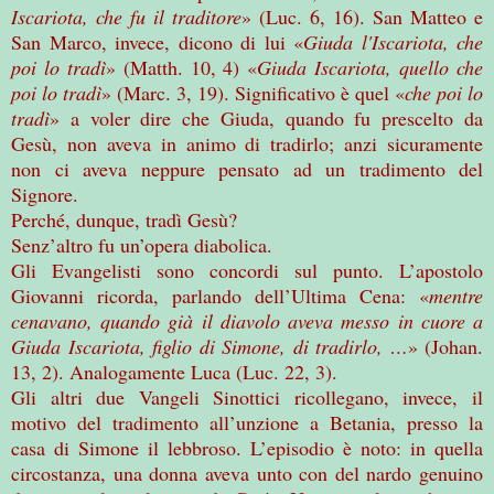
Iscariota, che fu il traditore
» (Luc. 6, 16). San Matteo e
San Marco, invece, dicono di lui «
Giuda l'Iscariota, che
poi lo tradì
» (Matth. 10, 4) «
Giuda Iscariota, quello che
poi lo tradì
» (Marc. 3, 19). Significativo è quel «
che poi lo
tradì
» a voler dire che Giuda, quando fu prescelto da
Gesù, non aveva in animo di tradirlo; anzi sicuramente
non ci aveva neppure pensato ad un tradimento del
Signore.
Perché, dunque, tradì Gesù?
Senz’altro fu un’opera diabolica.
Gli Evangelisti sono concordi sul punto. L’apostolo
Giovanni ricorda, parlando dell’Ultima Cena: «
mentre
cenavano, quando già il diavolo aveva messo in cuore a
Giuda Iscariota, figlio di Simone, di tradirlo, …
»
(Johan.
13, 2). Analogamente Luca (Luc. 22, 3).
Gli altri due Vangeli Sinottici ricollegano, invece, il
motivo del tradimento all’unzione a Betania, presso la
casa di Simone il lebbroso. L’episodio è noto: in quella
circostanza, una donna aveva unto con del nardo genuino