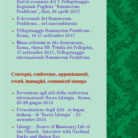
Bari in occasione del V Pellegrinaggio
Regionale Pugliese "Summorum
Pontificum", Bari, 24 aprile 2017
Il decennale del Summorum
Pontificum… nel nascondimento
Pellegrinaggio Summorum Pontificum -
Roma, 14-17 settembre 2017
Missa solemnis in rito domenicano,
Roma, chiesa SS. Trinità dei Pellegrini,
17 settembre 2017, Pellegrinaggio
internazionale Summorum Pontificum
Convegni, conferenze, appuntamenti,
eventi, immagini, comunicati stampa
Recensione agli atti della conferenza
internazionale Sacra Liturgia - Roma,
25-28 giugno 2013
Presentazione degli Atti - in lingua
italiana - di "Sacra Liturgia" - 21
novembre 2014
Liturgy – Source of Missionary Life of
the Church - Interview with Cardinal
Burke and Bishop Rey