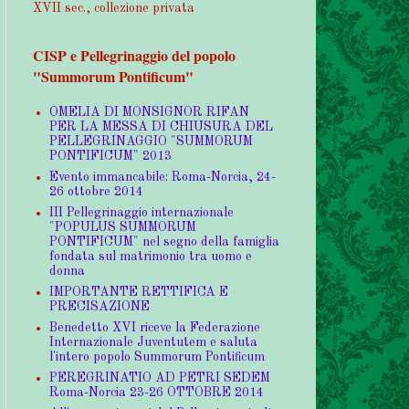
XVII sec., collezione privata
CISP e Pellegrinaggio del popolo
"Summorum Pontificum"
OMELIA DI MONSIGNOR RIFAN
PER LA MESSA DI CHIUSURA DEL
PELLEGRINAGGIO "SUMMORUM
PONTIFICUM" 2013
Evento immancabile: Roma-Norcia, 24-
26 ottobre 2014
III Pellegrinaggio internazionale
"POPULUS SUMMORUM
PONTIFICUM" nel segno della famiglia
fondata sul matrimonio tra uomo e
donna
IMPORTANTE RETTIFICA E
PRECISAZIONE
Benedetto XVI riceve la Federazione
Internazionale Juventutem e saluta
l'intero popolo Summorum Pontificum
PEREGRINATIO AD PETRI SEDEM
Roma-Norcia 23-26 OTTOBRE 2014