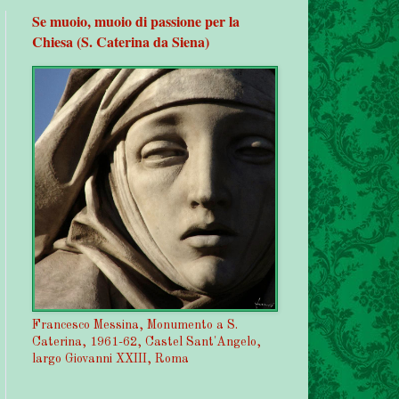
Se muoio, muoio di passione per la
Chiesa (S. Caterina da Siena)
Francesco Messina, Monumento a S.
Caterina, 1961-62, Castel Sant'Angelo,
largo Giovanni XXIII, Roma