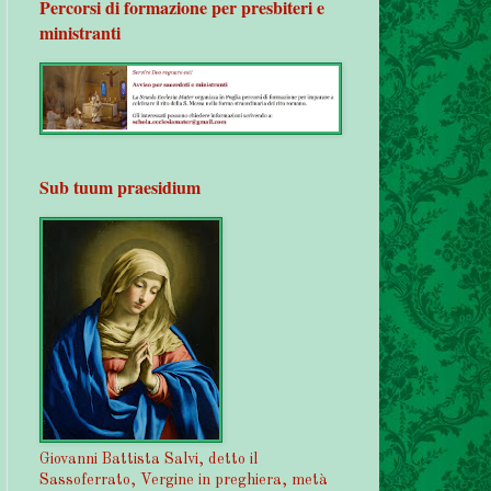
Percorsi di formazione per presbiteri e
ministranti
Sub tuum praesidium
Giovanni Battista Salvi, detto il
Sassoferrato, Vergine in preghiera, metà