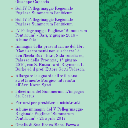
Giuseppe Capoccia
Sul IV Pellegrinaggio Regionale
Pugliese Summorum Pontificum
Sul IV Pellegrinaggio Regionale
Pugliese Summorum Pontificum
IV Pellegrinaggio Pugliese "Summorum
Pontificum" - Bari, 2 giugno 2016 -
Alcune foto
Immagini della presentazione del libro
"Con i sacramenti non si scherza" di
don Nicola Bux - Bari, Sala consiliare,
Palazzo della Provincia, 1° giugno
2016, con S. Em.za card. Raymond. L.
Burke ed il prof. Ettore Gotti Tedeschi
Allargare lo sguardo oltre il piano
strettamente liturgico: intervista
all'Avv. Marco Sgroi
I dieci anni del Summorum. L’impegno
dei Coetus
Percorsi per presbiteri e ministranti
Alcune immagini del V Pellegrinaggio
Regionale Pugliese "Summorum
Pontificum" - 24 aprile 2017
Omelia di Sua Ecc.za Mons. Pozzo a