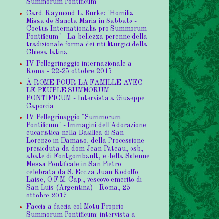
Summorum Pontificum
Card. Raymond L. Burke: "Homilia
Missa de Sancta Maria in Sabbato -
Coetus Internationalis pro Summorum
Pontificum" - La bellezza perenne della
tradizionale forma dei riti liturgici della
Chiesa latina
IV Pellegrinaggio internazionale a
Roma - 22-25 ottobre 2015
À ROME POUR LA FAMILLE AVEC
LE PEUPLE SUMMORUM
PONTIFICUM - Intervista a Giuseppe
Capoccia
IV Pellegrinaggio "Summorum
Pontificum" - Immagini dell'Adorazione
eucaristica nella Basilica di San
Lorenzo in Damaso, della Processione
presieduta da dom Jean Pateau, osb,
abate di Fontgombault, e della Solenne
Messa Pontificale in San Pietro
celebrata da S. Ecc.za Juan Rodolfo
Laise, O.F.M. Cap., vescovo emerito di
San Luis (Argentina) - Roma, 25
ottobre 2015
Faccia a faccia col Motu Proprio
Summorum Pontificum: intervista a