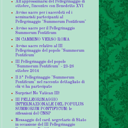
All'approssimarsi del Pellegrinaggio di
ottobre, l'incontro con Benedetto XVI
Avviso sacro per i sacerdoti ed i
seminaristi partecipanti al
Pellegrinaggio "Summorum Pontificum"
Avviso sacro per il Pellegrinaggio
Summorum Pontificum
IN CAMMINO VERSO ROMA
Avviso sacro relativo al III
Pellegrinaggio del popolo "Summorum
Pontificum"
III Pellegrinaggio del popolo
"Summorum Pontificum" - 23-26
ottobre 2014
Il 3° Pellegrinaggio "Summorum
Pontificum" nel racconto dettagliato di
chi vi ha partecipato
Surprise! No Vatican III!
III PELLEGRINAGGIO
INTERNAZIONALE DEL POPULUS
SUMMORUM PONTIFICUM: le
riflessioni del CNSP
Messaggio del card. segretario di Stato
in occasione del III Pellegrinaggio