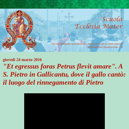
giovedì 24 marzo 2016
"Et egressus foras Petrus flevit amare". A
S. Pietro in Gallicantu, dove il gallo cantò:
il luogo del rinnegamento di Pietro