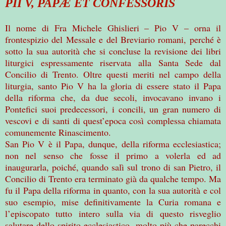
PII V, PAPÆ ET CONFESSORIS
Il nome di Fra Michele Ghislieri – Pio V – orna il
frontespizio del Messale e del Breviario romani, perché è
sotto la sua autorità che si concluse la revisione dei libri
liturgici espressamente riservata alla Santa Sede dal
Concilio di Trento. Oltre questi meriti nel campo della
liturgia, santo Pio V ha la gloria di essere stato il Papa
della riforma che, da due secoli, invocavano invano i
Pontefici suoi predecessori, i concili, un gran numero di
vescovi e di santi di quest’epoca così complessa chiamata
comunemente Rinascimento.
San Pio V è il Papa, dunque, della riforma ecclesiastica;
non nel senso che fosse il primo a volerla ed ad
inaugurarla, poiché, quando salì sul trono di san Pietro, il
Concilio di Trento era terminato già da qualche tempo. Ma
fu il Papa della riforma in quanto, con la sua autorità e col
suo esempio, mise definitivamente la Curia romana e
l’episcopato tutto intero sulla via di questo risveglio
salutare dello spirito ecclesiastico, molto più che parecchi