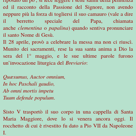
ed il racconto della Passione del Signore, non avendo
neppure più la forza di togliersi il suo camauro (vale a dire
il berretto speciale del Papa, chiamata
anche
clementina
o
papalina
) quando sentiva pronunciare
il santo Nome di Gesù.
Il 28 aprile, provò a celebrare la messa ma non ci riuscì.
Munito dei sacramenti, rese la sua santa anima a Dio la
sera del 1° maggio, e le sue ultime parole furono
un’invocazione liturgica del
Breviario
:
Quæsumus, Auctor omnium,
In hoc Paschali gaudio,
Ab omni mortis impetu
Tuum defende populum
.
Sisto V trasportò il suo corpo in una cappella di Santa
Maria Maggiore, dove lo si venera ancora oggi. Il
rocchetto di cui è rivestito fu dato a Pio VII da Napoleone
I.