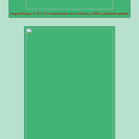
August Kraus,
S. Pio V in venerazione del Crocifisso
, 1926, collezione privata