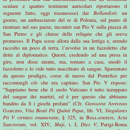
oculare e quattro testimoni auricolari riportarono il
seguente fatto, oggi trasmessoci dai
Bollandisti
: un
giorno, un ambasciatore del re di Polonia, sul punto di
rientrare nel suo paese, incontrò san Pio V sulla piazza di
San Pietro e gli chiese delle reliquie che gli aveva
promesso. Il Papa scese allora dalla sua lettiga e, avendo
raccolto un poco di terra, l’avvolse in un fazzoletto che
dette al diplomatico. Questi, credendo ad una presa in
giro, non disse niente, ma, tornato a casa, snodò il
fazzoletto e lo vide tutto macchiato di sangue. Spaventato
da questo prodigio, corse di nuovo dal Pontefice per
raccontargli ciò che era capitato. San Pio V rispose:
“Sappiamo bene che il suolo Vaticano è tutto inzuppato
del sangue dei martiri, ed è per questo che abbiamo
bandito da lì i giochi profani” (Cfr.
Giovanni Antonio
Gabuzio
,
Vita Beati Pii Quinti Papæ
,
lib. VI,
Singulares
Pii V virtutes enumeratæ
, §
325,
in
Bollandisti
,
Acta
Sanctorum
, vol.
X
I
V
,
Maji
,
t. I,
Dies
V
, Parigi-Roma