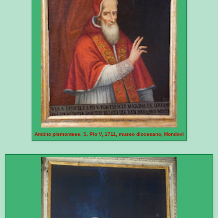
Ambito piemontese, S. Pio V, 1711, museo diocesano, Mondovì