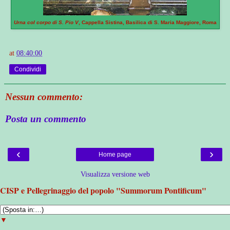
Urna col corpo di S. Pio V
, Cappella Sistina, Basilica di S. Maria Maggiore, Roma
at
08:40:00
Condividi
Nessun commento:
Posta un commento
‹
›
Home page
Visualizza versione web
CISP e Pellegrinaggio del popolo "Summorum Pontificum"
▼