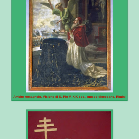
Ambito romagnolo, Visione di S. Pio V, XIX sec., museo diocesano, Rimini