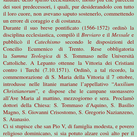
dei suoi predecessori, i quali, pur desiderandolo con tutto
il loro cuore, non avevano saputo sostenerlo, commettendo
un errore di coraggio e di costanza.
Durante il suo breve pontificato (1566-1572) ordinò la
disciplina ecclesiastica, compilò il
Breviaro
e il
Messale
e
pubblicò il
Catechismo
secondo le disposizioni del
Concilio Ecumenico di Trento. Rese obbligatoria
la
Summa Teologica
di S. Tommaso nelle Università
Cattoliche. A Lepanto ottenne la Vittoria dei Cristiani
contro i Turchi (7.10.1571). Ordinò, a tal ricordo, la
commemorazione di S. Maria della Vittoria il 7 ottobre,
introdusse nelle litanie mariane l’appellativo “
Auxilium
Christianorum
”, e dispose che le campane suonassero
all’Ave Maria al mattino, mezzogiorno e sera.
Proclamò
dottori della Chiesa: S. Tommaso d’Aquino, S. Basilio
Magno, S. Giovanni Crisostomo, S. Gregorio Nazianzeno,
S. Atanasio.
Ci si stupisce che san Pio V, di famiglia modesta, e povero
religioso dominicano, si sia potuto alzare così alto per il