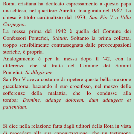
Roma cristiana ha dedicato espressamente a questo papa
una chiesa, nel quartiere Aurelio, inaugurata nel 1962. La
chiesa è titolo cardinalizio dal 1973,
San Pio V a Villa
Carpegna
.
La messa prima del 1942 è quella del Comune dei
Confessori Pontefici,
Státuit
. Soltanto la prima colletta,
troppo sensibilmente contrassegnata dalle preoccupazioni
storiche, è propria.
Analogamente è per la messa dopo il ‘42, con la
differenza che si tratta del Comune dei Sommi
Pontefici,
Si díligis me
.
San Pio V aveva costume di ripetere questa bella orazione
giaculatoria, baciando il suo crocifisso, nel mezzo delle
sofferenze della malattia, che lo condusse alla
tomba:
Domine, adauge dolorem, dum adaugeas et
patientiam
.
Si dice nella relazione fatta dagli uditori della Rota in vista
di procedere alla sua canonizzazione, che un testimone