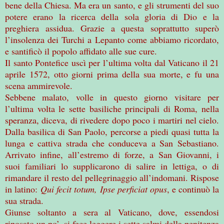
bene della Chiesa. Ma era un santo, e gli strumenti del suo
potere erano la ricerca della sola gloria di Dio e la
preghiera assidua. Grazie a questa soprattutto superò
l’insolenza dei Turchi a Lepanto come abbiamo ricordato,
e santificò il popolo affidato alle sue cure.
Il santo Pontefice uscì per l’ultima volta dal Vaticano il 21
aprile 1572, otto giorni prima della sua morte, e fu una
scena ammirevole.
Sebbene malato, volle in questo giorno visitare per
l’ultima volta le sette basiliche principali di Roma, nella
speranza, diceva, di rivedere dopo poco i martiri nel cielo.
Dalla basilica di San Paolo, percorse a piedi quasi tutta la
lunga e cattiva strada che conduceva a San Sebastiano.
Arrivato infine, all’estremo di forze, a San Giovanni, i
suoi familiari lo supplicarono di salire in lettiga, o di
rimandare il resto del pellegrinaggio all’indomani. Rispose
in latino:
Qui fecit totum, Ipse perficiat opus
, e continuò la
sua strada.
Giunse soltanto a sera al Vaticano, dove, essendosi
riposato un po’, si fece leggere i sette salmi della penitenza