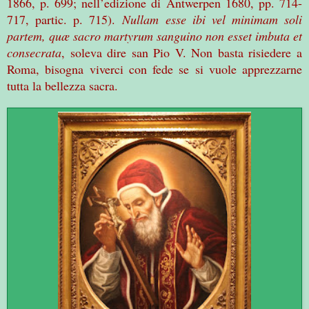
1866
, p. 699; nell’edizione di
Antwerpen 1680, pp. 714-
717, partic. p. 715).
Nullam esse ibi vel minimam soli
partem, quæ sacro martyrum sanguino non esset imbuta et
consecrata
, soleva dire san Pio V. Non basta risiedere a
Roma, bisogna viverci con fede se si vuole apprezzarne
tutta la bellezza sacra.