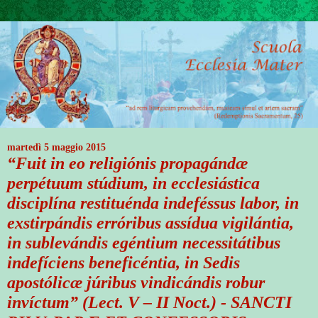
martedì 5 maggio 2015
“Fuit in eo religiónis propagándæ
perpétuum stúdium, in ecclesiástica
disciplína restituénda indeféssus labor, in
exstirpándis erróribus assídua vigilántia,
in sublevándis egéntium necessitátibus
indefíciens beneficéntia, in Sedis
apostólicæ júribus vindicándis robur
invíctum” (Lect. V – II Noct.) - SANCTI