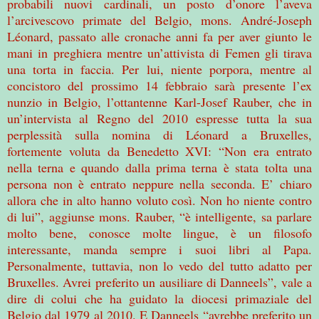
probabili nuovi cardinali, un posto d’onore l’aveva
l’arcivescovo primate del Belgio, mons. André-Joseph
Léonard, passato alle cronache anni fa per aver giunto le
mani in preghiera mentre un’attivista di Femen gli tirava
una torta in faccia. Per lui, niente porpora, mentre al
concistoro del prossimo 14 febbraio sarà presente l’ex
nunzio in Belgio, l’ottantenne Karl-Josef Rauber, che in
un’intervista al Regno del 2010 espresse tutta la sua
perplessità sulla nomina di Léonard a Bruxelles,
fortemente voluta da Benedetto XVI: “Non era entrato
nella terna e quando dalla prima terna è stata tolta una
persona non è entrato neppure nella seconda. E’ chiaro
allora che in alto hanno voluto così. Non ho niente contro
di lui”, aggiunse mons. Rauber, “è intelligente, sa parlare
molto bene, conosce molte lingue, è un filosofo
interessante, manda sempre i suoi libri al Papa.
Personalmente, tuttavia, non lo vedo del tutto adatto per
Bruxelles. Avrei preferito un ausiliare di Danneels”, vale a
dire di colui che ha guidato la diocesi primaziale del
Belgio dal 1979 al 2010. E Danneels “avrebbe preferito un