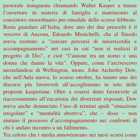
pastorale inaugurata chiamando Walter Kasper a tenere
l’ouverture in materia di famiglia e matrimonio al
concistoro straordinario pre-sinodale dello scorso febbraio.
Basta guardare all’Italia, dove uno dei due prescelti è il
vescovo di Ancona, Edoardo Menichelli, che al Sinodo
aveva esortato a “cercare percorsi di misericordia e
accompagnamento” nei casi in cui “non si realizzi il
progetto di Dio”, e cioè “l’unione tra un uomo e una
donna che danno la vita”. Oppure, come l’arcivescovo
neozelandese di Wellington, mons. John Atcherley Dew,
che nell’Aula nuova, lo scorso ottobre, ha tenuto uno dei
discorsi più favorevoli all’accoglimento in toto delle
proposte kasperiane. Oltre a essersi detto favorevole al
riaccostamento all’eucaristia dei divorziati risposati, Dew
aveva anche denunciato l’uso di termini quali “situazione
irregolare” e “mentalità abortiva”, che – disse – non
aiutano il processo d’accompagnamento nei confronti di
chi è andato incontro a un fallimento.
Tra coloro che i media annoveravano nei mesi scorsi come