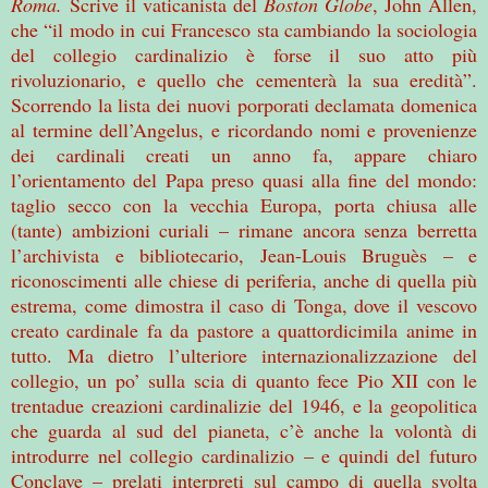
Roma.
Scrive il vaticanista del
Boston Globe
, John Allen,
che “il modo in cui Francesco sta cambiando la sociologia
del collegio cardinalizio è forse il suo atto più
rivoluzionario, e quello che cementerà la sua eredità”.
Scorrendo la lista dei nuovi porporati declamata domenica
al termine dell’Angelus, e ricordando nomi e provenienze
dei cardinali creati un anno fa, appare chiaro
l’orientamento del Papa preso quasi alla fine del mondo:
taglio secco con la vecchia Europa, porta chiusa alle
(tante) ambizioni curiali – rimane ancora senza berretta
l’archivista e bibliotecario, Jean-Louis Bruguès – e
riconoscimenti alle chiese di periferia, anche di quella più
estrema, come dimostra il caso di Tonga, dove il vescovo
creato cardinale fa da pastore a quattordicimila anime in
tutto. Ma dietro l’ulteriore internazionalizzazione del
collegio, un po’ sulla scia di quanto fece Pio XII con le
trentadue creazioni cardinalizie del 1946, e la geopolitica
che guarda al sud del pianeta, c’è anche la volontà di
introdurre nel collegio cardinalizio – e quindi del futuro
Conclave – prelati interpreti sul campo di quella svolta