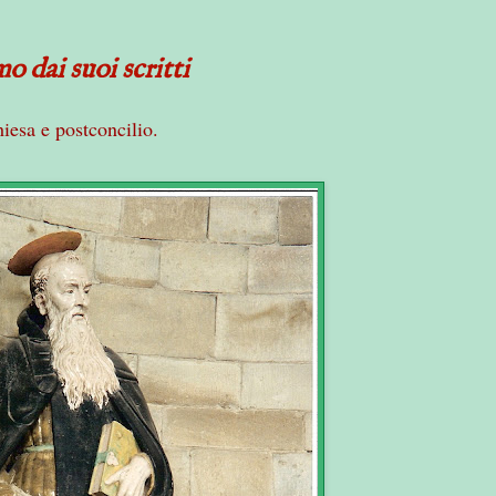
 dai suoi scritti
hiesa e postconcilio.