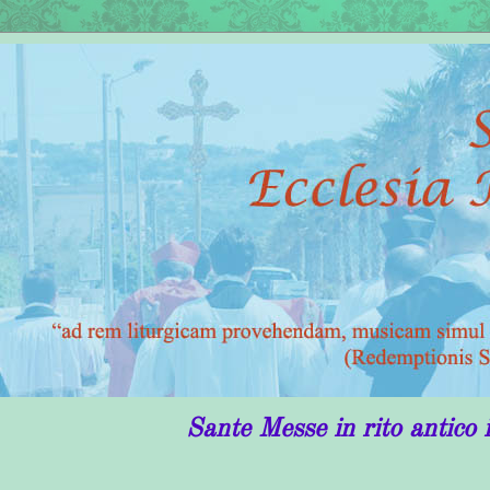
Sante Messe in rito antico in Puglia