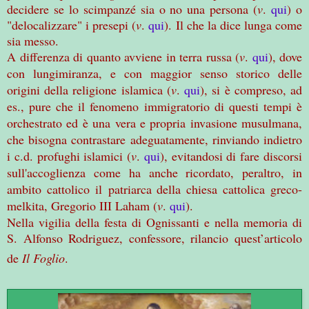
decidere se lo scimpanzé sia o no una persona (
v
.
qui
) o
"delocalizzare" i presepi (
v
.
qui
). Il che la dice lunga come
sia messo.
A differenza di quanto avviene in terra russa (
v
.
qui
), dove
con lungimiranza, e con maggior senso storico delle
origini della religione islamica (
v
.
qui
), si è compreso, ad
es., pure che il fenomeno immigratorio di questi tempi è
orchestrato ed è una vera e propria invasione musulmana,
che bisogna contrastare adeguatamente, rinviando indietro
i c.d. profughi islamici (
v
.
qui
), evitandosi di fare discorsi
sull'accoglienza come ha anche ricordato, peraltro, in
ambito cattolico il
patriarca della chiesa cattolica greco-
melkita, Gregorio III Laham (
v
.
qui
).
Nella vigilia della festa di Ognissanti e nella memoria di
S. Alfonso Rodriguez, confessore, rilancio quest’articolo
de
Il Foglio
.