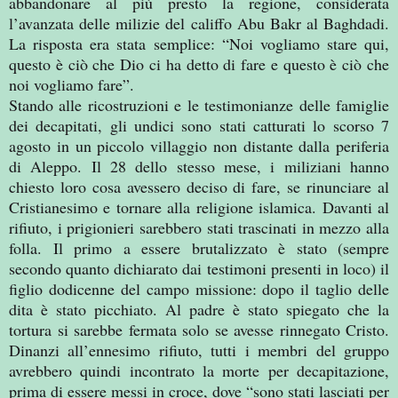
abbandonare al più presto la regione, considerata
l’avanzata delle milizie del califfo Abu Bakr al Baghdadi.
La risposta era stata semplice: “Noi vogliamo stare qui,
questo è ciò che Dio ci ha detto di fare e questo è ciò che
noi vogliamo fare”.
Stando alle ricostruzioni e le testimonianze delle famiglie
dei decapitati, gli undici sono stati catturati lo scorso 7
agosto in un piccolo villaggio non distante dalla periferia
di Aleppo. Il 28 dello stesso mese, i miliziani hanno
chiesto loro cosa avessero deciso di fare, se rinunciare al
Cristianesimo e tornare alla religione islamica. Davanti al
rifiuto, i prigionieri sarebbero stati trascinati in mezzo alla
folla. Il primo a essere brutalizzato è stato (sempre
secondo quanto dichiarato dai testimoni presenti in loco) il
figlio dodicenne del campo missione: dopo il taglio delle
dita è stato picchiato. Al padre è stato spiegato che la
tortura si sarebbe fermata solo se avesse rinnegato Cristo.
Dinanzi all’ennesimo rifiuto, tutti i membri del gruppo
avrebbero quindi incontrato la morte per decapitazione,
prima di essere messi in croce, dove “sono stati lasciati per