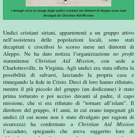
I dettagli circa la strage degli undici cristiani nei dintorni di Aleppo sono stati
divulgati da
Christian Aid Mission
Undici cristiani siriani, appartenenti a un gruppo attivo
nell’assistenza delle popolazioni locali, sono stati
decapitati e crocifissi lo scorso mese nei dintorni di
Aleppo. Ne ha dato notizia l’organizzazione
no profit
statunitense
Christian Aid Mission
, con sede a
Charlottesville, in Virginia. Agli undici era stata offerta la
possibilità di salvarsi, lasciando la propria casa e
rinnegando la fede in Cristo. Dieci di loro hanno rifiutato,
mentre il più piccolo del gruppo (un dodicenne) è stato
prima torturato e poi ucciso davanti al padre, il capo
missione, che si era rifiutato di “tornare all’islam”. Il
direttore del gruppo, 41 anni, in cui erano impegnati gli
undici (il cui nome non è stato divulgato per ragioni di
sicurezza) ha confermato a
Christian Aid Mission
l’accaduto, spiegando che aveva suggerito loro di