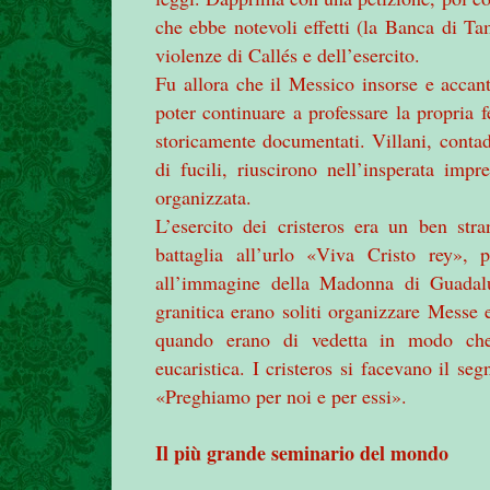
che ebbe notevoli effetti (
la Banca
di Ta
violenze di Callés e dell’esercito.
Fu allora che il Messico insorse e accant
poter continuare a professare la propria 
storicamente documentati. Villani, contadi
di fucili, riuscirono nell’insperata imp
organizzata.
L’esercito dei cristeros era un ben stra
battaglia all’urlo «Viva Cristo rey», 
all’immagine della Madonna di Guadalup
granitica erano soliti organizzare Messe e
quando erano di vedetta in modo che 
eucaristica. I cristeros si facevano il se
«Preghiamo per noi e per essi».
Il più grande seminario del mondo