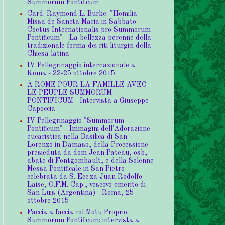
Summorum Pontificum
Card. Raymond L. Burke: "Homilia
Missa de Sancta Maria in Sabbato -
Coetus Internationalis pro Summorum
Pontificum" - La bellezza perenne della
tradizionale forma dei riti liturgici della
Chiesa latina
IV Pellegrinaggio internazionale a
Roma - 22-25 ottobre 2015
À ROME POUR LA FAMILLE AVEC
LE PEUPLE SUMMORUM
PONTIFICUM - Intervista a Giuseppe
Capoccia
IV Pellegrinaggio "Summorum
Pontificum" - Immagini dell'Adorazione
eucaristica nella Basilica di San
Lorenzo in Damaso, della Processione
presieduta da dom Jean Pateau, osb,
abate di Fontgombault, e della Solenne
Messa Pontificale in San Pietro
celebrata da S. Ecc.za Juan Rodolfo
Laise, O.F.M. Cap., vescovo emerito di
San Luis (Argentina) - Roma, 25
ottobre 2015
Faccia a faccia col Motu Proprio
Summorum Pontificum: intervista a