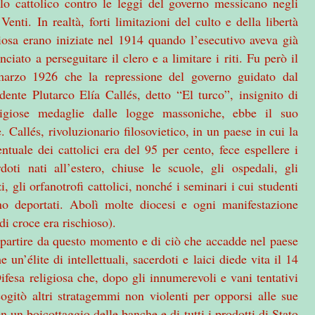
lo cattolico contro le leggi del governo messicano negli
Venti. In realtà, forti limitazioni del culto e della libertà
giosa erano iniziate nel 1914 quando l’esecutivo aveva già
ciato a perseguitare il clero e a limitare i riti. Fu però il
arzo 1926 che la repressione del governo guidato dal
idente Plutarco Elía Callés, detto “El turco”, insignito di
tigiose medaglie dalle logge massoniche, ebbe il suo
. Callés, rivoluzionario filosovietico, in un paese in cui la
entuale dei cattolici era del 95 per cento, fece espellere i
rdoti nati all’estero, chiuse le scuole, gli ospedali, gli
i, gli orfanotrofi cattolici, nonché i seminari i cui studenti
no deportati. Abolì molte diocesi e ogni manifestazione
di croce era rischioso).
 partire da questo momento e di ciò che accadde nel paese
 un’élite di intellettuali, sacerdoti e laici diede vita il 14
ifesa
religiosa che, dopo gli innumerevoli e vani tentativi
ogitò altri stratagemmi non violenti per opporsi alle sue
 un boicottaggio delle banche e di tutti i prodotti di Stato