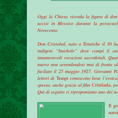
Oggi
la Chiesa
ricorda la figura di do
uccisi in Messico durante la persecuzi
Novecento.
Don Cristobal, nato a Totatiche il 30 lu
indigeni “huichole” dove compì il suo
innumerevoli vocazioni sacerdotali. Qua
nuovo non arrendendosi mai di fronte all
fucilato il 25 maggio 1927. Giovanni Pa
lettori di
Tempi
conoscono bene l’eroica 
Cristiada
spesso, anche grazie al film
, po
Qui di seguito vi riproponiamo uno dei nos
Il g
narr