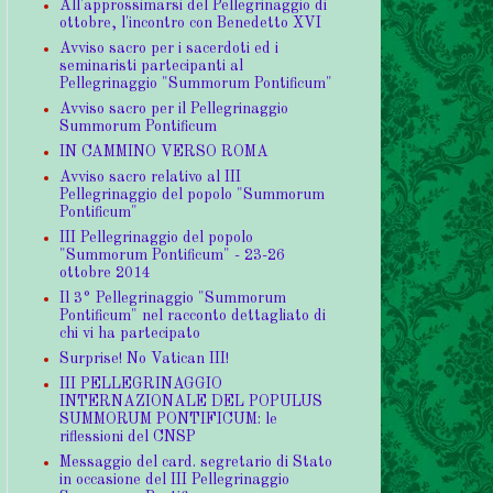
All'approssimarsi del Pellegrinaggio di
ottobre, l'incontro con Benedetto XVI
Avviso sacro per i sacerdoti ed i
seminaristi partecipanti al
Pellegrinaggio "Summorum Pontificum"
Avviso sacro per il Pellegrinaggio
Summorum Pontificum
IN CAMMINO VERSO ROMA
Avviso sacro relativo al III
Pellegrinaggio del popolo "Summorum
Pontificum"
III Pellegrinaggio del popolo
"Summorum Pontificum" - 23-26
ottobre 2014
Il 3° Pellegrinaggio "Summorum
Pontificum" nel racconto dettagliato di
chi vi ha partecipato
Surprise! No Vatican III!
III PELLEGRINAGGIO
INTERNAZIONALE DEL POPULUS
SUMMORUM PONTIFICUM: le
riflessioni del CNSP
Messaggio del card. segretario di Stato
in occasione del III Pellegrinaggio