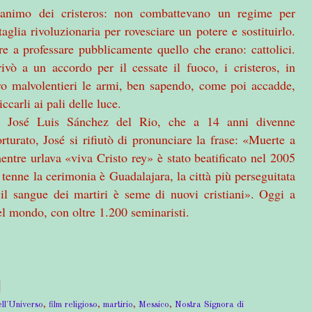
l’animo dei cristeros: non combattevano un regime per
glia rivoluzionaria per rovesciare un potere e sostituirlo.
e a professare pubblicamente quello che erano: cattolici.
vò a un accordo per il cessate il fuoco, i cristeros, in
o malvolentieri le armi, ben sapendo, come poi accadde,
carli ai pali delle luce.
 di José Luis Sánchez del Rio, che a 14 anni divenne
orturato, José si rifiutò di pronunciare la frase: «Muerte a
entre urlava «viva Cristo rey» è stato beatificato nel 2005
tenne la cerimonia è Guadalajara, la città più perseguitata
«il sangue dei martiri è seme di nuovi cristiani». Oggi a
el mondo, con oltre 1.200 seminaristi.
ll'Universo
,
film religioso
,
martirio
,
Messico
,
Nostra Signora di