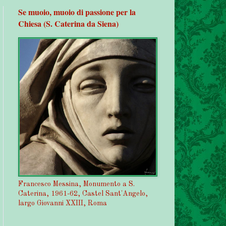
Se muoio, muoio di passione per la
Chiesa (S. Caterina da Siena)
Francesco Messina, Monumento a S.
Caterina, 1961-62, Castel Sant'Angelo,
largo Giovanni XXIII, Roma