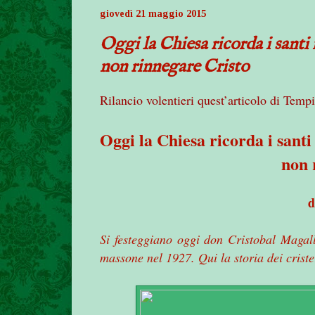
giovedì 21 maggio 2015
Oggi la Chiesa ricorda i santi 
non rinnegare Cristo
Rilancio volentieri quest’articolo di Tempi
Oggi
la Chiesa
ricorda i santi
non 
d
Si festeggiano oggi don Cristobal Magall
massone nel 1927. Qui la storia dei crist