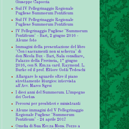
Giuseppe Capoccia
Sul IV Pellegrinaggio Regionale
Pugliese Summorum Pontificum
Sul IV Pellegrinaggio Regionale
Pugliese Summorum Pontificum
IV Pellegrinaggio Pugliese "Summorum
Pontificum" - Bari, 2 giugno 2016 -
Alcune foto
Immagini della presentazione del libro
"Con i sacramenti non si scherza" di
don Nicola Bux - Bari, Sala consiliare,
Palazzo della Provincia, 1° giugno
2016, con S. Em.za card. Raymond. L.
Burke ed il prof. Ettore Gotti Tedeschi
Allargare lo sguardo oltre il piano
strettamente liturgico: intervista
all'Avv. Marco Sgroi
I dieci anni del Summorum. L’impegno
dei Coetus
Percorsi per presbiteri e ministranti
Alcune immagini del V Pellegrinaggio
Regionale Pugliese "Summorum
Pontificum" - 24 aprile 2017
Omelia di Sua Ecc.za Mons. Pozzo a