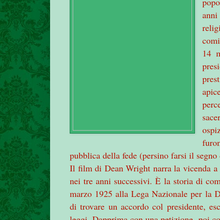
popo
anni 
reli
comin
14 m
pres
pres
apice
perc
sace
ospiz
furo
pubblica della fede (persino farsi il segno 
Il film di Dean Wright narra la vicenda a
nei tre anni successivi. È la storia di come
marzo 1925 alla Lega Nazionale per
la D
di trovare un accordo col presidente, esc
leggi. Dapprima con una petizione, poi con