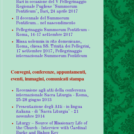
Bari in occasione del V Pellegrinaggio
Regionale Pugliese "Summorum
Pontificum", Bari, 24 aprile 2017
Il decennale del Summorum
Pontificum… nel nascondimento
Pellegrinaggio Summorum Pontificum -
Roma, 14-17 settembre 2017
Missa solemnis in rito domenicano,
Roma, chiesa SS. Trinità dei Pellegrini,
17 settembre 2017, Pellegrinaggio
internazionale Summorum Pontificum
Convegni, conferenze, appuntamenti,
eventi, immagini, comunicati stampa
Recensione agli atti della conferenza
internazionale Sacra Liturgia - Roma,
25-28 giugno 2013
Presentazione degli Atti - in lingua
italiana - di "Sacra Liturgia" - 21
novembre 2014
Liturgy – Source of Missionary Life of
the Church - Interview with Cardinal
Burke and Bishop Rey