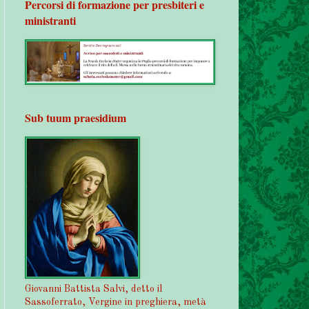
Percorsi di formazione per presbiteri e
ministranti
Sub tuum praesidium
Giovanni Battista Salvi, detto il
Sassoferrato, Vergine in preghiera, metà