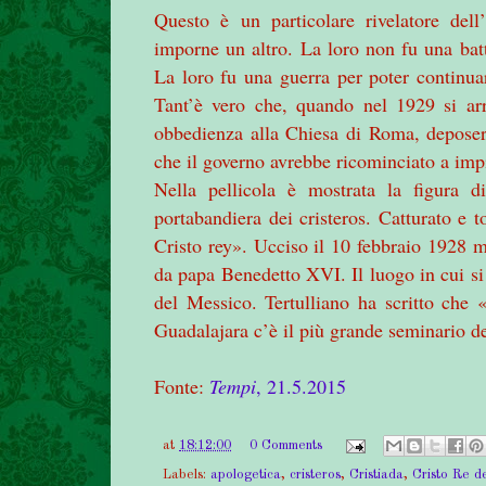
Questo è un particolare rivelatore del
imporne un altro. La loro non fu una batta
La loro fu una guerra per poter continuar
Tant’è vero che, quando nel 1929 si arri
obbedienza alla Chiesa di Roma, deposer
che il governo avrebbe ricominciato a impic
Nella pellicola è mostrata la figura
portabandiera dei cristeros. Catturato e t
Cristo rey». Ucciso il 10 febbraio 1928 m
da papa Benedetto XVI. Il luogo in cui si 
del Messico. Tertulliano ha scritto che 
Guadalajara c’è il più grande seminario d
Fonte:
Tempi
, 21.5.2015
at
18:12:00
0 Comments
Labels:
apologetica
,
cristeros
,
Cristiada
,
Cristo Re de