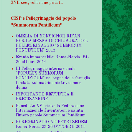
XVII sec., collezione privata
CISP e Pellegrinaggio del popolo
"Summorum Pontificum"
OMELIA DI MONSIGNOR RIFAN
PER LA MESSA DI CHIUSURA DEL
PELLEGRINAGGIO "SUMMORUM
PONTIFICUM" 2013
Evento immancabile: Roma-Norcia, 24-
26 ottobre 2014
III Pellegrinaggio internazionale
"POPULUS SUMMORUM
PONTIFICUM" nel segno della famiglia
fondata sul matrimonio tra uomo e
donna
IMPORTANTE RETTIFICA E
PRECISAZIONE
Benedetto XVI riceve la Federazione
Internazionale Juventutem e saluta
l'intero popolo Summorum Pontificum
PEREGRINATIO AD PETRI SEDEM
Roma-Norcia 23-26 OTTOBRE 2014