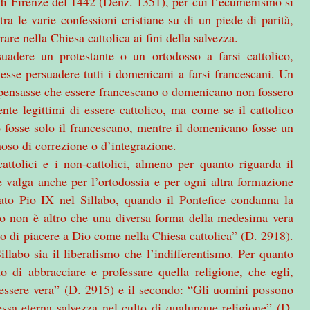
o di Firenze del 1442 (Denz. 1351), per cui l’ecumenismo si
ra le varie confessioni cristiane su di un piede di parità,
rare nella Chiesa cattolica ai fini della salvezza.
uadere un protestante o un ortodosso a farsi cattolico,
sse persuadere tutti i domenicani a farsi francescani. Un
pensasse che essere francescano o domenicano non fossero
e legittimi di essere cattolico, ma come se il cattolico
fosse solo il francescano, mentre il domenicano fosse un
noso di correzione o d’integrazione.
attolici e i non-cattolici, almeno per quanto riguarda il
 valga anche per l’ortodossia e per ogni altra formazione
eato Pio IX nel Sillabo, quando il Pontefice condanna la
mo non è altro che una diversa forma della medesima vera
ato di piacere a Dio come nella Chiesa cattolica” (D. 2918).
labo sia il liberalismo che l’indifferentismo. Per quanto
o di abbracciare e professare quella religione, che egli,
 essere vera” (D. 2915) e il secondo: “Gli uomini possono
tessa eterna salvezza nel culto di qualunque religione” (D.