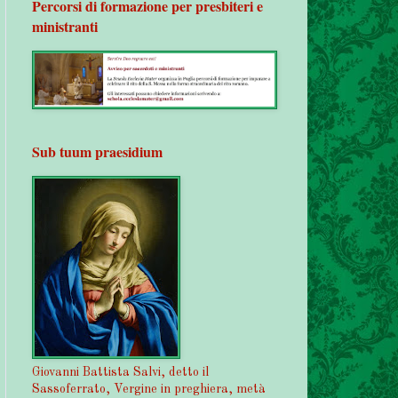
Percorsi di formazione per presbiteri e
ministranti
Sub tuum praesidium
Giovanni Battista Salvi, detto il
Sassoferrato, Vergine in preghiera, metà