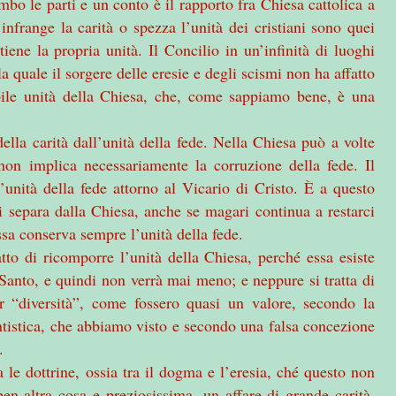
mbo le parti e un conto è il rapporto fra Chiesa cattolica a
 infrange la carità o spezza l’unità dei cristiani sono quei
iene la propria unità. Il Concilio in un’infinità di luoghi
a quale il sorgere delle eresie e degli scismi non ha affatto
bile unità della Chiesa, che, come sappiamo bene, è una
della carità dall’unità della fede. Nella Chiesa può a volte
non implica necessariamente la corruzione della fede. Il
unità della fede attorno al Vicario di Cristo. È a questo
si separa dalla Chiesa, anche se magari continua a restarci
ssa conserva sempre l’unità della fede.
to di ricomporre l’unità della Chiesa, perché essa esiste
o Santo, e quindi non verrà mai meno; e neppure si tratta di
er “diversità”, come fossero quasi un valore, secondo la
rentistica, che abbiamo visto e secondo una falsa concezione
i.
 le dottrine, ossia tra il dogma e l’eresia, ché questo non
ben altra cosa e preziosissima, un affare di grande carità,