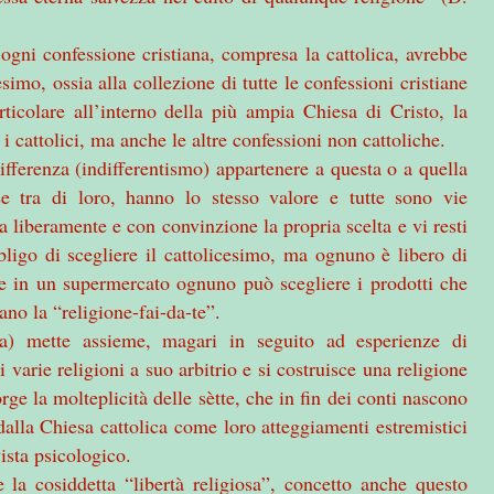
 ogni confessione cristiana, compresa la cattolica, avrebbe
simo, ossia alla collezione di tutte le confessioni cristiane
ticolare all’interno della più ampia Chiesa di Cristo, la
 cattolici, ma anche le altre confessioni non cattoliche.
ifferenza (indifferentismo) appartenere a questa o a quella
se tra di loro, hanno lo stesso valore e tutte sono vie
ia liberamente e con convinzione la propria scelta e vi resti
ligo di scegliere il cattolicesimo, ma ognuno è libero di
me in un supermercato ognuno può scegliere i prodotti che
ano la “religione-fai-da-te”.
ta) mette assieme, magari in seguito ad esperienze di
varie religioni a suo arbitrio e si costruisce una religione
ge la molteplicità delle sètte, che in fin dei conti nascono
dalla Chiesa cattolica come loro atteggiamenti estremistici
ista psicologico.
 la cosiddetta “libertà religiosa”, concetto anche questo