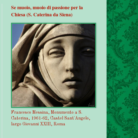
Se muoio, muoio di passione per la
Chiesa (S. Caterina da Siena)
Francesco Messina, Monumento a S.
Caterina, 1961-62, Castel Sant'Angelo,
largo Giovanni XXIII, Roma