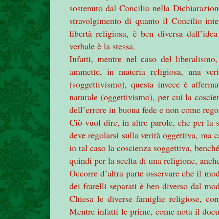
sostenuto dal Concilio nella Dichiarazio
stravolgimento di quanto il Concilio inte
libertà religiosa, è ben diversa dall’ide
verbale è la stessa.
Infatti, mentre nel caso del liberalis
ammette, in materia religiosa, una veri
(soggettivismo), questa invece è afferma
naturale (oggettivismo), per cui la coscie
dell’errore in buona fede e non come regol
Ciò vuol dire, in altre parole, che per la
deve regolarsi sulla verità oggettiva, ma c
in tal caso la coscienza soggettiva, benché
quindi per la scelta di una religione, anch
Occorre d’altra parte osservare che il mo
dei fratelli separati è ben diverso dal mo
Chiesa le diverse famiglie religiose, c
Mentre infatti le prime, come nota il doc