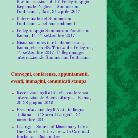
Bari in occasione del V Pellegrinaggio
Regionale Pugliese "Summorum
Pontificum", Bari, 24 aprile 2017
Il decennale del Summorum
Pontificum… nel nascondimento
Pellegrinaggio Summorum Pontificum -
Roma, 14-17 settembre 2017
Missa solemnis in rito domenicano,
Roma, chiesa SS. Trinità dei Pellegrini,
17 settembre 2017, Pellegrinaggio
internazionale Summorum Pontificum
Convegni, conferenze, appuntamenti,
eventi, immagini, comunicati stampa
Recensione agli atti della conferenza
internazionale Sacra Liturgia - Roma,
25-28 giugno 2013
Presentazione degli Atti - in lingua
italiana - di "Sacra Liturgia" - 21
novembre 2014
Liturgy – Source of Missionary Life of
the Church - Interview with Cardinal
Burke and Bishop Rey