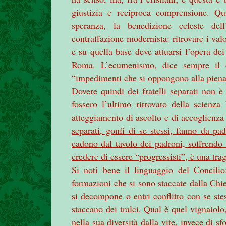
giustizia e reciproca comprensione. Qui
speranza, la benedizione celeste de
contraffazione modernista: ritrovare i va
e su quella base deve attuarsi l’opera dei
Roma. L’ecumenismo, dice sempre il d
“impedimenti che si oppongono alla piena
Dovere quindi dei fratelli separati non è
fossero l’ultimo ritrovato della scienz
atteggiamento di ascolto e di accoglienza 
separati, gonfi di se stessi, fanno da pa
cadono dal tavolo dei padroni, soffrendo 
credere di essere “progressisti”, è una tr
Si noti bene il linguaggio del Concili
formazioni che si sono staccate dalla Ch
si decompone o entri conflitto con se ste
staccano dei tralci. Qual è quel vignaiolo
nella sua diversità dalla vite, invece di sfo