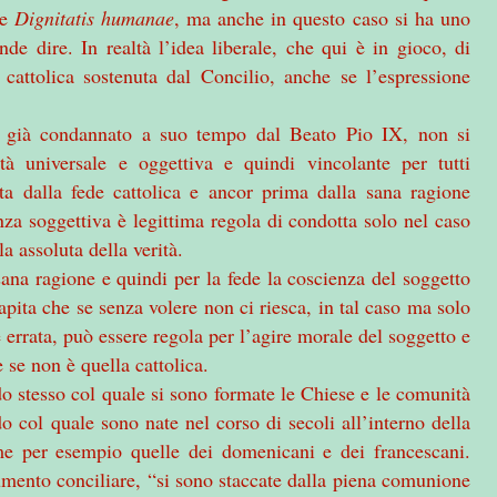
ne
Dignitatis humanae
, ma anche in questo caso si ha uno
nde dire. In realtà l’idea liberale, che qui è in gioco, di
a cattolica sostenuta dal Concilio, anche se l’espressione
mo, già condannato a suo tempo dal Beato Pio IX, non si
tà universale e oggettiva e quindi vincolante per tutti
ta dalla fede cattolica e ancor prima dalla sana ragione
nza soggettiva è legittima regola di condotta solo nel caso
a assoluta della verità.
 sana ragione e quindi per la fede la coscienza del soggetto
apita che se senza volere non ci riesca, in tal caso ma solo
 errata, può essere regola per l’agire morale del soggetto e
e se non è quella cattolica.
do stesso col quale si sono formate le Chiese e le comunità
do col quale sono nate nel corso di secoli all’interno della
ome per esempio quelle dei domenicani e dei francescani.
umento conciliare, “si sono staccate dalla piena comunione