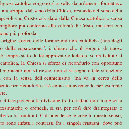
religiosi cattolici sorgono sì a volte da un’ansia riformatrice
le, ma sempre dal seno della Chiesa, restando nel seno della
apevoli che Cristo ci è dato dalla Chiesa cattolica e senza
 migliore più conforme alla volontà di Cristo, ma anzi con
ione più profonda.
l’origine storica delle formazioni non-cattoliche (non degli
cato della separazione”, è chiaro che il sorgere di nuove
 è sempre stato da lei approvato e lodato e se un istituto si
 cattolica, la Chiesa si sforza di ricondurlo con opportune
ul momento non vi riesce, non si rassegna a tale situazione
i con la scusa dell’ecumenismo, ma va in cerca della
mente per ricondurla a sé come sta avvenendo per esempio
vre.
ciliare presenta la divisione tra i cristiani non come se la
cismatiche o ereticali, si sia per così dire disintegrata e
he va in frantumi. Chi intendesse le cose in questo senso,
 sono infatti i contrasti fra i singoli cristiani, dove può