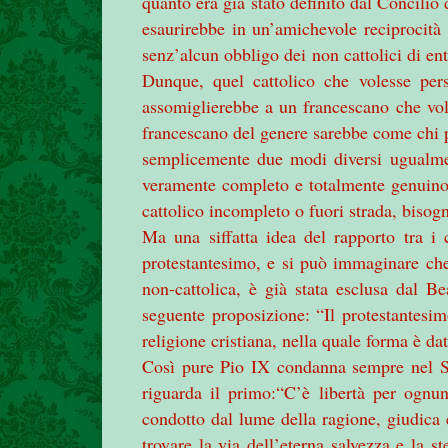
quanto era già stato definito dal Concili
esaurirebbe in un’amichevole reciprocità t
senz’alcun obbligo dei
non cattolici di ent
Dunque, quel cattolico che volesse pers
assomiglierebbe a un francescano che vole
francescano del genere sarebbe come chi 
semplicemente due modi diversi ugualment
veramente completo e totalmente genuino 
cattolico incompleto o fuori strada, bisog
Ma una siffatta idea del rapporto tra i c
protestantesimo, e si può immaginare che
non-cattolica, è già stata esclusa dal B
seguente proposizione: “Il protestantesi
religione cristiana, nella quale forma è d
Così pure Pio IX condanna sempre nel Sil
riguarda il primo:“C’è libertà per ognun
condotto dal lume della ragione, giudica
trovare la via dell’eterna salvezza e la s