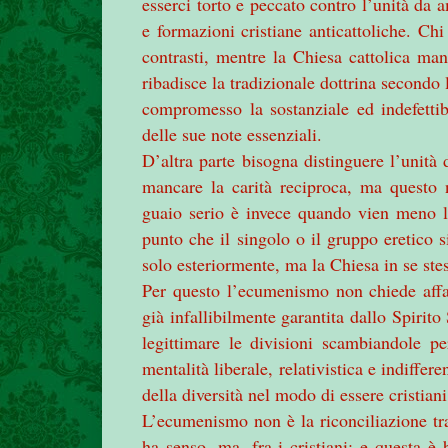
esserci torto e peccato contro l’unità da a
e formazioni cristiane anticattoliche. Chi
contrasti, mentre la Chiesa cattolica mant
ribadisce la tradizionale dottrina secondo l
compromesso la sostanziale ed indefetti
delle sue note essenziali.
D’altra parte bisogna distinguere l’unità 
mancare la carità reciproca, ma questo 
guaio serio è invece quando vien meno l’
punto che il singolo o il gruppo eretico 
solo esteriormente, ma la Chiesa in se ste
Per questo l’ecumenismo non chiede affat
già infallibilmente garantita dallo Spirit
legittimare le divisioni scambiandole p
mentalità liberale, relativistica e indiffe
della diversità nel modo di essere cristian
L’ecumenismo non è la riconciliazione tra
ha senso, ma, fra i cristiani; e questa è 