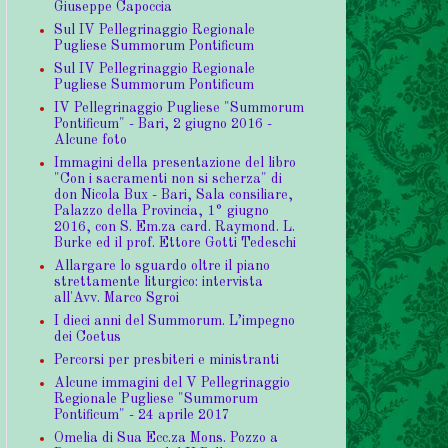
Giuseppe Capoccia
Sul IV Pellegrinaggio Regionale
Pugliese Summorum Pontificum
Sul IV Pellegrinaggio Regionale
Pugliese Summorum Pontificum
IV Pellegrinaggio Pugliese "Summorum
Pontificum" - Bari, 2 giugno 2016 -
Alcune foto
Immagini della presentazione del libro
"Con i sacramenti non si scherza" di
don Nicola Bux - Bari, Sala consiliare,
Palazzo della Provincia, 1° giugno
2016, con S. Em.za card. Raymond. L.
Burke ed il prof. Ettore Gotti Tedeschi
Allargare lo sguardo oltre il piano
strettamente liturgico: intervista
all'Avv. Marco Sgroi
I dieci anni del Summorum. L’impegno
dei Coetus
Percorsi per presbiteri e ministranti
Alcune immagini del V Pellegrinaggio
Regionale Pugliese "Summorum
Pontificum" - 24 aprile 2017
Omelia di Sua Ecc.za Mons. Pozzo a