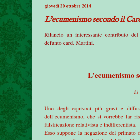
giovedì 30 ottobre 2014
L’ecumenismo secondo il Card
Rilancio un interessante contributo de
defunto card. Martini.
L’ecumenismo se
di
Uno degli equivoci più gravi e diffu
dell’ecumenismo, che si vorrebbe far ris
falsificazione relativista e indifferentista.
Esso suppone la negazione del primato del