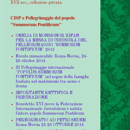
XVII sec., collezione privata
CISP e Pellegrinaggio del popolo
"Summorum Pontificum"
OMELIA DI MONSIGNOR RIFAN
PER LA MESSA DI CHIUSURA DEL
PELLEGRINAGGIO "SUMMORUM
PONTIFICUM" 2013
Evento immancabile: Roma-Norcia, 24-
26 ottobre 2014
III Pellegrinaggio internazionale
"POPULUS SUMMORUM
PONTIFICUM" nel segno della famiglia
fondata sul matrimonio tra uomo e
donna
IMPORTANTE RETTIFICA E
PRECISAZIONE
Benedetto XVI riceve la Federazione
Internazionale Juventutem e saluta
l'intero popolo Summorum Pontificum
PEREGRINATIO AD PETRI SEDEM
Roma-Norcia 23-26 OTTOBRE 2014