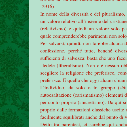
2916).
In nome della diversità e del pluralismo,
un valore relativo all’insieme del cristiane
(relativismo) e quindi un valore solo par
quale comprenderebbe parimenti non solo i
Per salvarsi, quindi, non farebbe alcuna d
confessione, perché tutte, benché diver
sufficienti di salvezza: basta che uno facc
fedele (liberalismo). Non c’è nessun obb
scegliere la religione che preferisce, co
preferisce. È quella che oggi alcuni chiam
L’individuo, da solo o in gruppo (sèt
autoesaltazione (carismatismo) elementi di 
per conto proprio (sincretismo). Da qui sor
proprio dalle formazioni classiche uscite 
facilmente squilibrati anche dal punto di v
Detto tra parentesi, ci sarebbe qui anche