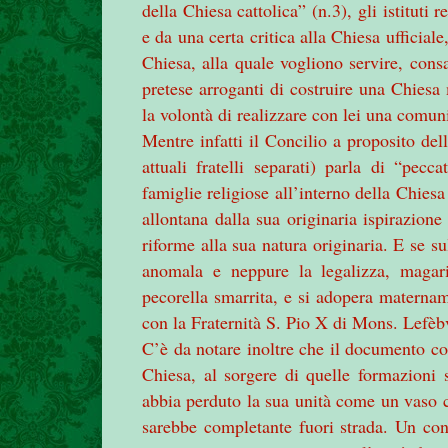
della Chiesa cattolica” (n.3), gli istituti 
e da una certa critica alla Chiesa ufficia
Chiesa, alla quale vogliono servire, cons
pretese arroganti di costruire una Chiesa
la volontà di realizzare con lei una comun
Mentre infatti il Concilio a proposito del
attuali fratelli separati) parla di “pec
famiglie religiose all’interno della Chiesa
allontana dalla sua originaria ispirazione
riforme alla sua natura originaria. E se s
anomala e neppure la legalizza, magar
pecorella smarrita, e si adopera materna
con la Fraternità S. Pio X di Mons. Lefèb
C’è da notare inoltre che il documento con
Chiesa, al sorgere di quelle formazioni s
abbia perduto la sua unità come un vaso c
sarebbe completante fuori strada. Un conto