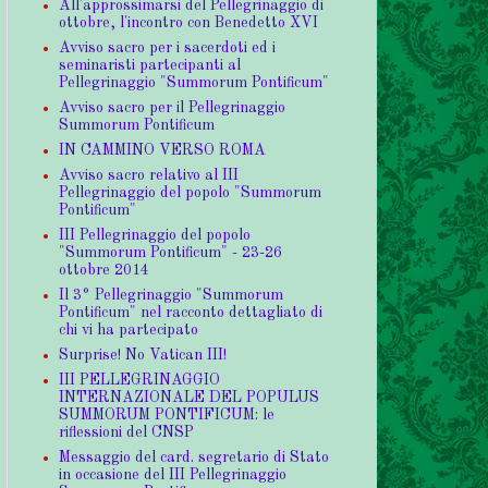
All'approssimarsi del Pellegrinaggio di
ottobre, l'incontro con Benedetto XVI
Avviso sacro per i sacerdoti ed i
seminaristi partecipanti al
Pellegrinaggio "Summorum Pontificum"
Avviso sacro per il Pellegrinaggio
Summorum Pontificum
IN CAMMINO VERSO ROMA
Avviso sacro relativo al III
Pellegrinaggio del popolo "Summorum
Pontificum"
III Pellegrinaggio del popolo
"Summorum Pontificum" - 23-26
ottobre 2014
Il 3° Pellegrinaggio "Summorum
Pontificum" nel racconto dettagliato di
chi vi ha partecipato
Surprise! No Vatican III!
III PELLEGRINAGGIO
INTERNAZIONALE DEL POPULUS
SUMMORUM PONTIFICUM: le
riflessioni del CNSP
Messaggio del card. segretario di Stato
in occasione del III Pellegrinaggio