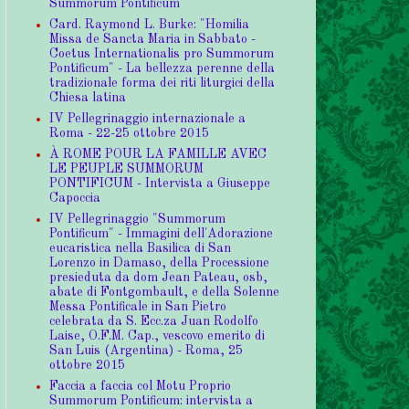
Summorum Pontificum
Card. Raymond L. Burke: "Homilia
Missa de Sancta Maria in Sabbato -
Coetus Internationalis pro Summorum
Pontificum" - La bellezza perenne della
tradizionale forma dei riti liturgici della
Chiesa latina
IV Pellegrinaggio internazionale a
Roma - 22-25 ottobre 2015
À ROME POUR LA FAMILLE AVEC
LE PEUPLE SUMMORUM
PONTIFICUM - Intervista a Giuseppe
Capoccia
IV Pellegrinaggio "Summorum
Pontificum" - Immagini dell'Adorazione
eucaristica nella Basilica di San
Lorenzo in Damaso, della Processione
presieduta da dom Jean Pateau, osb,
abate di Fontgombault, e della Solenne
Messa Pontificale in San Pietro
celebrata da S. Ecc.za Juan Rodolfo
Laise, O.F.M. Cap., vescovo emerito di
San Luis (Argentina) - Roma, 25
ottobre 2015
Faccia a faccia col Motu Proprio
Summorum Pontificum: intervista a