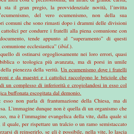
 sta il gran pregio, la provvidenziale novità, l’invitta
ll’ecumenismo, del vero ecumenismo, non della sua
lori comuni che sono rimasti dopo i drammi delle divisioni
 cattolici per condurre i fratelli alla piena comunione con
ocumento, tende appunto al “superamento” di questi
 comunione ecclesiastica” (
ibid
.).
 quello di ostinarsi orgogliosamente nei loro errori, quasi
a biblica o teologica più avanzata, ma di porsi in umile
della pienezza della verità.
Un ecumenismo dove i fratelli
droni e da maestri e i cattolici raccolgono le briciole che
di un complesso di inferiorità e crogiolandosi in esso col
agica buffonata escogitata dal demonio.
o: esso non parla di frantumazione della Chiesa, ma di
iesa. L’immagine dunque non è quella di un organismo che
sso, ma è l’immagine evangelica della vite, dalla quale si
, il quale, per rispettare un tralcio o un ramo semistaccato
rzarsi di reinserirlo, se gli è possibile, nella vite, lo lascia