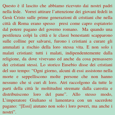
Questo è il lascito che abbiamo ricevuto dai nostri padri
nella fede. Vorrei attirare l’attenzione dei giovani fedeli in
Gesù Cristo sulle prime generazioni di cristiani che nella
città di Roma erano spesso presi come capro espiatorio
dal potere pagano del governo romano. Ma quando una
pestilenza colpì la città e le classi benestanti scapparono
sulle colline per salvarsi, furono i cristiani a curare gli
ammalati a rischio della loro stessa vita. E non solo i
malati cristiani: tutti i malati, indipendentemente dalla
religione, da dove vivevano ed anche da cosa pensassero
dei cristiani stessi. Lo storico Eusebio disse dei cristiani
del suo tempo: “Ogni giorno, alcuni di essi assistono nella
morte e seppelliscono molte persone che non hanno
nessuno che si curi di loro. Atri raccolgono da tutte le
parti della città le moltitudini stremate dalla carestia e
distribuiscono loro del pane”. Allo stesso modo,
L’imperatore Giuliano si lamentava con un sacerdote
pagano: “[Essi] aiutano non solo i loro poveri, ma anche i
nostri”.