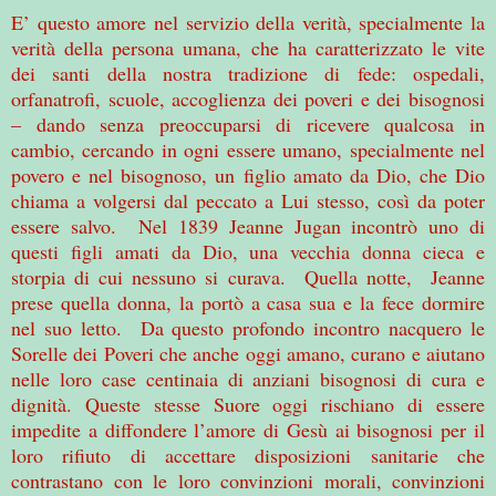
E’ questo amore nel servizio della verità, specialmente la
verità della persona umana, che ha caratterizzato le vite
dei santi della nostra tradizione di fede: ospedali,
orfanatrofi, scuole, accoglienza dei poveri e dei bisognosi
– dando senza preoccuparsi di ricevere qualcosa in
cambio, cercando in ogni essere umano, specialmente nel
povero e nel bisognoso, un figlio amato da Dio, che Dio
chiama a volgersi dal peccato a Lui stesso, così da poter
essere salvo. Nel 1839 Jeanne Jugan incontrò uno di
questi figli amati da Dio, una vecchia donna cieca e
storpia di cui nessuno si curava. Quella notte, Jeanne
prese quella donna, la portò a casa sua e la fece dormire
nel suo letto. Da questo profondo incontro nacquero le
Sorelle dei Poveri che anche oggi amano, curano e aiutano
nelle loro case centinaia di anziani bisognosi di cura e
dignità. Queste stesse Suore oggi rischiano di essere
impedite a diffondere l’amore di Gesù ai bisognosi per il
loro rifiuto di accettare disposizioni sanitarie che
contrastano con le loro convinzioni morali, convinzioni