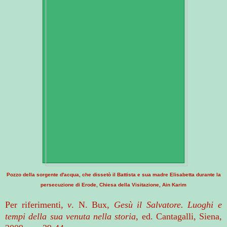
Pozzo della sorgente d'acqua, che dissetò il Battista e sua madre Elisabetta durante la
persecuzione di Erode, Chiesa della Visitazione, Ain Karim
Per riferimenti,
v
. N. Bux,
Gesù il Salvatore. Luoghi e
tempi della sua venuta nella storia
, ed. Cantagalli, Siena,