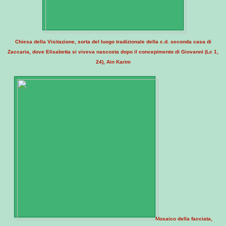
Chiesa della Visitazione, sorta del luogo tradizionale della c.d. seconda casa di
Zaccaria, dove Elisabetta si viveva nascosta dopo il concepimento di Giovanni (Lc 1,
24), Ain Karim
Mosaico della facciata,