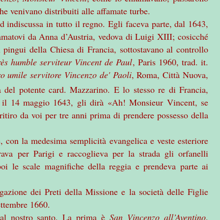
 venivano distribuiti alle affamate turbe.
 indiscussa in tutto il regno. Egli faceva parte, dal 1643,
amatovi da Anna d’Austria, vedova di Luigi XIII; cosicché
 pingui della Chiesa di Francia, sottostavano al controllo
rès humble serviteur Vincent de Paul
, Paris 1960, trad. it.
ro umile servitore Vincenzo de' Paoli
, Roma, Città Nuova,
tà del potente card. Mazzarino. E lo stesso re di Francia,
e il 14 maggio 1643, gli dirà «Ah! Monsieur Vincent, se
 ritiro da voi per tre anni prima di prendere possesso della
 con la medesima semplicità evangelica e veste esteriore
ava per Parigi e raccoglieva per la strada gli orfanelli
 poi le scale magnifiche della reggia e prendeva parte ai
zione dei Preti della Missione e la società delle Figlie
settembre 1660.
 al nostro santo. La prima è
San Vincenzo all’Aventino
,