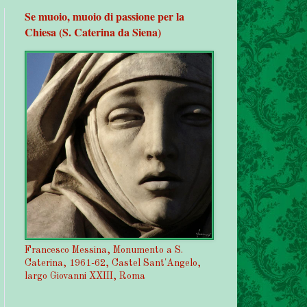
Se muoio, muoio di passione per la
Chiesa (S. Caterina da Siena)
Francesco Messina, Monumento a S.
Caterina, 1961-62, Castel Sant'Angelo,
largo Giovanni XXIII, Roma