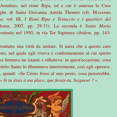
e Aventino, nel rione Ripa, ed a cui è annessa la Casa
figlie di Santa Giovanna Antida Thouret (cfr.
Massimo
na
, vol. III,
I Rioni Ripa e Testaccio e i quartieri del
 Roma, 2007, pp. 29-31). La seconda è
Santa Maria
costruita nel 1950, in via Tor Sapienza (
ibidem
, pp. 143-
prattutto una virtù da
imitare. Si narra che a questo caro
sto, nel quale egli viveva e conformemente al cui spirito
si fermava un istante e rifletteva: in quest'occasione, cosa
rito Santo lo illuminava interiormente, così egli operava.
, quindi: «Se Cristo fosse al mio posto, cosa penserebbe,
 «
Si tu étais à ma place, que ferais-tu, Seigneur ?
».