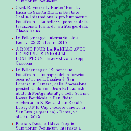
Summorum Pontificum
Card. Raymond L. Burke: "Homilia
Missa de Sancta Maria in Sabbato -
Coetus Internationalis pro Summorum
Pontificum" - La bellezza perenne della
tradizionale forma dei riti liturgici della
Chiesa latina
IV Pellegrinaggio internazionale a
Roma - 22-25 ottobre 2015
À ROME POUR LA FAMILLE AVEC
LE PEUPLE SUMMORUM
PONTIFICUM - Intervista a Giuseppe
Capoccia
IV Pellegrinaggio "Summorum
Pontificum" - Immagini dell'Adorazione
eucaristica nella Basilica di San
Lorenzo in Damaso, della Processione
presieduta da dom Jean Pateau, osb,
abate di Fontgombault, e della Solenne
Messa Pontificale in San Pietro
celebrata da S. Ecc.za Juan Rodolfo
Laise, O.F.M. Cap., vescovo emerito di
San Luis (Argentina) - Roma, 25
ottobre 2015
Faccia a faccia col Motu Proprio
Summorum Pontificum: intervista a