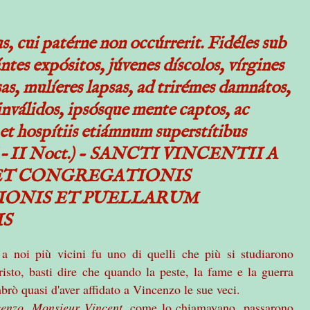
, cui patérne non occúrrerit. Fidéles sub
tes expósitos, júvenes díscolos, vírgines
sas, mulíeres lapsas, ad trirémes damnátos,
 inválidos, ipsósque mente captos, ac
et hospítiis etiámnum superstítibus
. VI – II Noct.) - SANCTI VINCENTII A
 ET CONGREGATIONIS
IONIS ET PUELLARUM
IS
 a noi più vicini fu uno di quelli che più si studiarono
isto, basti dire che quando la peste, la fame e la guerra
rò quasi d'aver affidato a Vincenzo le sue veci.
cenzo
,
Monsieur Vincent
, come lo chiamavano, passarono