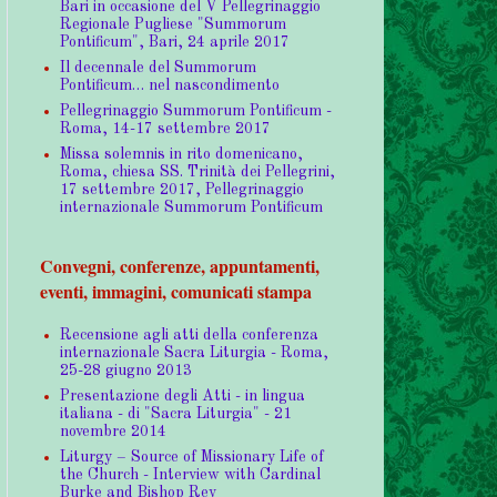
Bari in occasione del V Pellegrinaggio
Regionale Pugliese "Summorum
Pontificum", Bari, 24 aprile 2017
Il decennale del Summorum
Pontificum… nel nascondimento
Pellegrinaggio Summorum Pontificum -
Roma, 14-17 settembre 2017
Missa solemnis in rito domenicano,
Roma, chiesa SS. Trinità dei Pellegrini,
17 settembre 2017, Pellegrinaggio
internazionale Summorum Pontificum
Convegni, conferenze, appuntamenti,
eventi, immagini, comunicati stampa
Recensione agli atti della conferenza
internazionale Sacra Liturgia - Roma,
25-28 giugno 2013
Presentazione degli Atti - in lingua
italiana - di "Sacra Liturgia" - 21
novembre 2014
Liturgy – Source of Missionary Life of
the Church - Interview with Cardinal
Burke and Bishop Rey