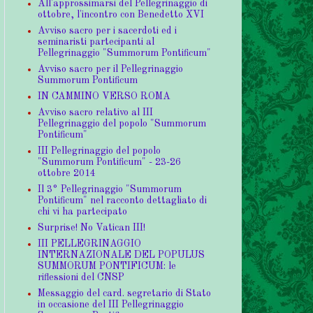
All'approssimarsi del Pellegrinaggio di
ottobre, l'incontro con Benedetto XVI
Avviso sacro per i sacerdoti ed i
seminaristi partecipanti al
Pellegrinaggio "Summorum Pontificum"
Avviso sacro per il Pellegrinaggio
Summorum Pontificum
IN CAMMINO VERSO ROMA
Avviso sacro relativo al III
Pellegrinaggio del popolo "Summorum
Pontificum"
III Pellegrinaggio del popolo
"Summorum Pontificum" - 23-26
ottobre 2014
Il 3° Pellegrinaggio "Summorum
Pontificum" nel racconto dettagliato di
chi vi ha partecipato
Surprise! No Vatican III!
III PELLEGRINAGGIO
INTERNAZIONALE DEL POPULUS
SUMMORUM PONTIFICUM: le
riflessioni del CNSP
Messaggio del card. segretario di Stato
in occasione del III Pellegrinaggio