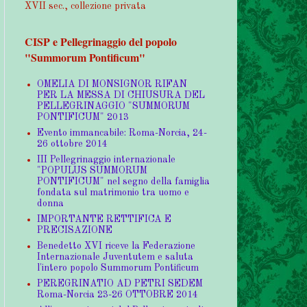
XVII sec., collezione privata
CISP e Pellegrinaggio del popolo
"Summorum Pontificum"
OMELIA DI MONSIGNOR RIFAN
PER LA MESSA DI CHIUSURA DEL
PELLEGRINAGGIO "SUMMORUM
PONTIFICUM" 2013
Evento immancabile: Roma-Norcia, 24-
26 ottobre 2014
III Pellegrinaggio internazionale
"POPULUS SUMMORUM
PONTIFICUM" nel segno della famiglia
fondata sul matrimonio tra uomo e
donna
IMPORTANTE RETTIFICA E
PRECISAZIONE
Benedetto XVI riceve la Federazione
Internazionale Juventutem e saluta
l'intero popolo Summorum Pontificum
PEREGRINATIO AD PETRI SEDEM
Roma-Norcia 23-26 OTTOBRE 2014