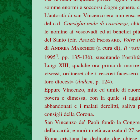
somme enormi e soccorsi d'ogni genere, che
L'autorità di san Vincenzo era immensa ed
del c.d.
Consiglio reale di coscienza
, chi
le nomine ai vescovadi ed ai benefici più
del Santo (cfr.
André Frossard
,
Votre t
di
Andrea Marchesi
(a cura di),
Il vost
4
1995
, pp. 135-136), suscitando l’ostili
Luigi XIII, qualche ora prima di morir
vivessi, ordinerei che i vescovi facessero
loro diocesi» (
ibidem
, p. 124).
Eppure Vincenzo, mite ed umile di cuore,
povera e dimessa, con la quale si aggir
abbandonati e i malati derelitti, saliva
consigli della Corona.
San Vincenzo de’ Paoli fondò la Congrega
della carità, e morì in età avanzata il 27 
Roma cristiana ha dedicato due chiese