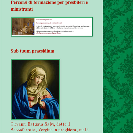
Percorsi di formazione per presbiteri e
ministranti
Sub tuum praesidium
Giovanni Battista Salvi, detto il
Sassoferrato, Vergine in preghiera, metà