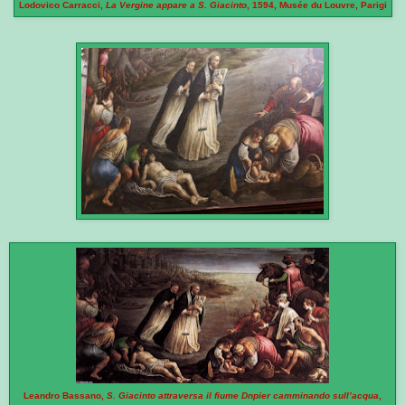
Lodovico Carracci,
La Vergine appare a S. Giacinto
, 1594, Musée du Louvre, Parigi
Leandro Bassano,
S. Giacinto attraversa il fiume Dnpier camminando sull’acqua
,