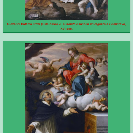
Giovanni Battista Trotti (Il Malosso),
S. Giacinto risuscita un ragazzo a Primislava
,
XVI sec.