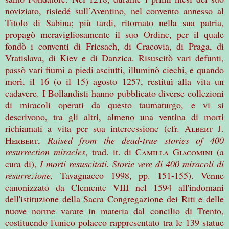
noviziato, risiedé sull’Aventino, nel convento annesso al
Titolo di Sabina; più tardi, ritornato nella sua patria,
propagò meravigliosamente il suo Ordine, per il quale
fondò i conventi di Friesach, di Cracovia, di Praga, di
Vratislava, di Kiev e di Danzica. Risuscitò vari defunti,
passò vari fiumi a piedi asciutti, illuminò ciechi, e quando
morì, il 16 (o il 15) agosto 1257, restituì alla vita un
cadavere. I Bollandisti hanno pubblicato diverse collezioni
di miracoli operati da questo taumaturgo, e vi si
descrivono, tra gli altri, almeno una ventina di morti
richiamati a vita per sua intercessione (cfr.
Albert J.
Herbert
,
Raised from the dead-true stories of 400
resurrection miracles
, trad. it. di
C
amilla Giacomini
(a
cura di),
I morti resuscitati. Storie vere di
400 miracoli di
resurrezione,
Tavagnacco 1998, pp. 151-155). Venne
canonizzato da Clemente VIII nel 1594 all'indomani
dell'istituzione della Sacra Congregazione dei Riti e delle
nuove norme varate in materia dal concilio di Trento,
costituendo l'unico polacco rappresentato tra le 139 statue