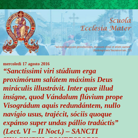
mercoledì 17 agosto 2016
“Sanctíssimi viri stúdium erga
proximórum salútem máximis Deus
miráculis illustrávit. Inter quæ illud
insígne, quod Vándalum flúvium prope
Visográdum aquis redundántem, nullo
navígio usus, trajécit, sóciis quoque
expánso super undas pállio tradúctis”
(Lect. VI – II Noct.) – SANCTI