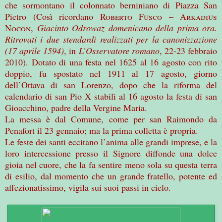
che sormontano il colonnato berniniano di Piazza San
Pietro (Così ricordano
Roberto Fusco – Arkadius
Nocon
,
Giacinto Odrowaz domenicano della prima ora.
Ritrovati i due stendardi realizzati per la canonizzazione
(17 aprile 1594)
, in
L’Osservatore romano
, 22-23 febbraio
2010). Dotato di una festa nel 1625 al 16 agosto con rito
doppio, fu spostato nel 1911 al 17 agosto, giorno
dell’Ottava di san Lorenzo, dopo che la riforma del
calendario di san Pio X stabilì al 16 agosto la festa di san
Gioacchino, padre della Vergine Maria.
La messa è dal Comune, come per san Raimondo da
Penafort il 23 gennaio; ma la prima colletta è propria.
Le feste dei santi eccitano l’anima alle grandi imprese, e la
loro intercessione presso il Signore diffonde una dolce
gioia nel cuore, che la fa sentire meno sola su questa terra
di esilio, dal momento che un grande fratello, potente ed
affezionatissimo, vigila sui suoi passi in cielo.