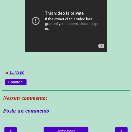
at
14:30:00
Condividi
Nessun commento:
Posta un commento
‹
›
Home page