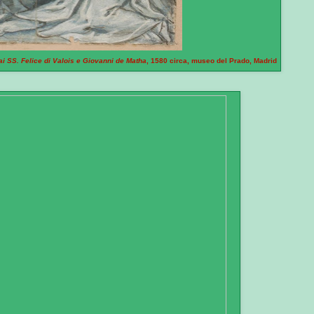
i SS. Felice di Valois e Giovanni de Matha
, 1580 circa, museo del Prado, Madrid