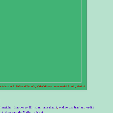
e Matha e S. Felice di Valois
, XVI-XVII sec., museo del Prado, Madrid
liturgiche
,
Innocenzo III
,
islam
,
musulmani
,
ordine dei trinitari
,
ordini
,
S. Giovanni de Matha
,
schiavi