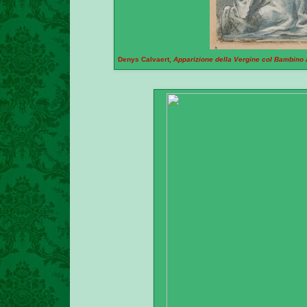
Denys Calvaert,
Apparizione della Vergine col Bambino a