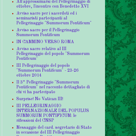
All'approssimarsi del Pellegrinaggio di
ottobre, l'incontro con Benedetto XVI
Avviso sacro per i sacerdoti ed i
seminaristi partecipanti al
Pellegrinaggio "Summorum Pontificum"
Avviso sacro per il Pellegrinaggio
Summorum Pontificum
IN CAMMINO VERSO ROMA
Avviso sacro relativo al III
Pellegrinaggio del popolo "Summorum
Pontificum"
III Pellegrinaggio del popolo
"Summorum Pontificum" - 23-26
ottobre 2014
Il 3° Pellegrinaggio "Summorum
Pontificum" nel racconto dettagliato di
chi vi ha partecipato
Surprise! No Vatican III!
III PELLEGRINAGGIO
INTERNAZIONALE DEL POPULUS
SUMMORUM PONTIFICUM: le
riflessioni del CNSP
Messaggio del card. segretario di Stato
in occasione del III Pellegrinaggio