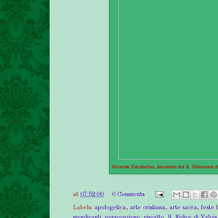
Vicente Carducho,
Incontro tra S. Giovanni d
at
07:52:00
0 Comments
Labels:
apologetica
,
arte cristiana
,
arte sacra
,
feste 
mendicanti
,
persecuzione
,
riscatto
,
S. Felice di Valois