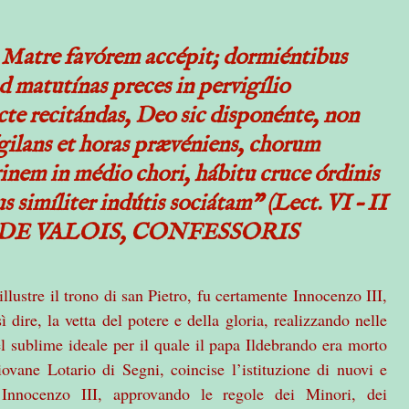
e Matre favórem accépit; dormiéntibus
ad matutínas preces in pervigílio
te recitándas, Deo sic disponénte, non
ígilans et horas prævéniens, chorum
inem in médio chori, hábitu cruce órdinis
 simíliter indútis sociátam” (Lect. VI – II
S DE VALOIS, CONFESSORIS
llustre il trono di san Pietro, fu certamente Innocenzo III,
ì dire, la vetta del potere e della gloria, realizzando nelle
 sublime ideale per il quale il papa Ildebrando era morto
giovane Lotario di Segni, coincise l’istituzione di nuovi e
 Innocenzo III, approvando le regole dei Minori, dei