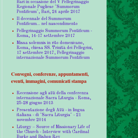
Bari in occasione del V Pellegrinaggio
Regionale Pugliese "Summorum
Pontificum", Bari, 24 aprile 2017
Il decennale del Summorum
Pontificum… nel nascondimento
Pellegrinaggio Summorum Pontificum -
Roma, 14-17 settembre 2017
Missa solemnis in rito domenicano,
Roma, chiesa SS. Trinità dei Pellegrini,
17 settembre 2017, Pellegrinaggio
internazionale Summorum Pontificum
Convegni, conferenze, appuntamenti,
eventi, immagini, comunicati stampa
Recensione agli atti della conferenza
internazionale Sacra Liturgia - Roma,
25-28 giugno 2013
Presentazione degli Atti - in lingua
italiana - di "Sacra Liturgia" - 21
novembre 2014
Liturgy – Source of Missionary Life of
the Church - Interview with Cardinal
Burke and Bishop Rey