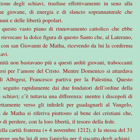
ione degli schiavi, trasfuse effettivamente in seno alla
gue giovane, di energia e di slancio soprannaturale che
ni e delle libertà popolari.
n questo vasto piano di rinnovamento cattolico che ebbe
ievocare la dolce figura di questo Santo che, al Laterano,
ce con san Giovanni de Matha, ricevendo da lui la conferma
iavi.
anità non bastavano più a questi arditi giovani, traboccanti
icarsi per l’amore del Cristo. Mentre Domenico si attardava
li Albigesi, Francesco partiva per la Palestina. Questo
è seguito rapidamente dai due fondatori dell’ordine della
 schiavi; c’è tuttavia una differenza: mentre i discepoli di
tamente verso gli infedeli per guadagnarli al Vangelo,
 de Matha si riferiva piuttosto al bene dei cristiani che,
 di perdere, con la loro libertà, il tesoro della fede.
ella carità fraterna (+ 4 novembre 1212), è la stessa del 31
tore anche lui di una famiglia per il riscatto degli schiavi.