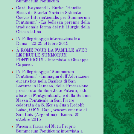
Summorum Pontificum
Card. Raymond L. Burke: "Homilia
Missa de Sancta Maria in Sabbato -
Coetus Internationalis pro Summorum
Pontificum" - La bellezza perenne della
tradizionale forma dei riti liturgici della
Chiesa latina
IV Pellegrinaggio internazionale a
Roma - 22-25 ottobre 2015
À ROME POUR LA FAMILLE AVEC
LE PEUPLE SUMMORUM
PONTIFICUM - Intervista a Giuseppe
Capoccia
IV Pellegrinaggio "Summorum
Pontificum" - Immagini dell'Adorazione
eucaristica nella Basilica di San
Lorenzo in Damaso, della Processione
presieduta da dom Jean Pateau, osb,
abate di Fontgombault, e della Solenne
Messa Pontificale in San Pietro
celebrata da S. Ecc.za Juan Rodolfo
Laise, O.F.M. Cap., vescovo emerito di
San Luis (Argentina) - Roma, 25
ottobre 2015
Faccia a faccia col Motu Proprio
Summorum Pontificum: intervista a