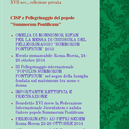
XVII sec., collezione privata
CISP e Pellegrinaggio del popolo
"Summorum Pontificum"
OMELIA DI MONSIGNOR RIFAN
PER LA MESSA DI CHIUSURA DEL
PELLEGRINAGGIO "SUMMORUM
PONTIFICUM" 2013
Evento immancabile: Roma-Norcia, 24-
26 ottobre 2014
III Pellegrinaggio internazionale
"POPULUS SUMMORUM
PONTIFICUM" nel segno della famiglia
fondata sul matrimonio tra uomo e
donna
IMPORTANTE RETTIFICA E
PRECISAZIONE
Benedetto XVI riceve la Federazione
Internazionale Juventutem e saluta
l'intero popolo Summorum Pontificum
PEREGRINATIO AD PETRI SEDEM
Roma-Norcia 23-26 OTTOBRE 2014