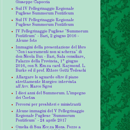
Giuseppe Capoccia
Sul IV Pellegrinaggio Regionale
Pugliese Summorum Pontificum
Sul IV Pellegrinaggio Regionale
Pugliese Summorum Pontificum
IV Pellegrinaggio Pugliese "Summorum
Pontificum" - Bari, 2 giugno 2016 -
Alcune foto
Immagini della presentazione del libro
"Con i sacramenti non si scherza" di
don Nicola Bux - Bari, Sala consiliare,
Palazzo della Provincia, 1° giugno
2016, con S. Em.za card. Raymond. L.
Burke ed il prof. Ettore Gotti Tedeschi
Allargare lo sguardo oltre il piano
strettamente liturgico: intervista
all'Avv. Marco Sgroi
I dieci anni del Summorum. L’impegno
dei Coetus
Percorsi per presbiteri e ministranti
Alcune immagini del V Pellegrinaggio
Regionale Pugliese "Summorum
Pontificum" - 24 aprile 2017
Omelia di Sua Ecc.za Mons. Pozzo a