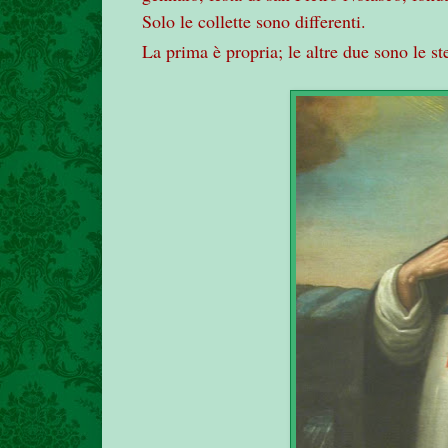
Solo le collette sono differenti.
La prima è propria; le altre due sono le st