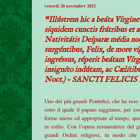
venerdì 20 novembre 2015
“Illústrem hic a beáta Vírgin
síquidem cunctis frátribus et 
Nativitátis Deíparæ média noc
surgéntibus, Felix, de more v
ingréssus, réperit beátam Vírg
insigníto indútam, ac Cælítibus
Noct.) - SANCTI FELICI
Uno dei più grandi Pontefici, che ha reso i
sotto il quale il papato raggiunse, per cos
forme nuove ed appropriate al tempo, quel
in esilio. Con l’opera restauratrice del 
grandi Ordini religiosi, in modo che