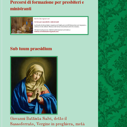
Percorsi di formazione per presbiteri e
ministranti
Sub tuum praesidium
Giovanni Battista Salvi, detto il
Sassoferrato, Vergine in preghiera, metà