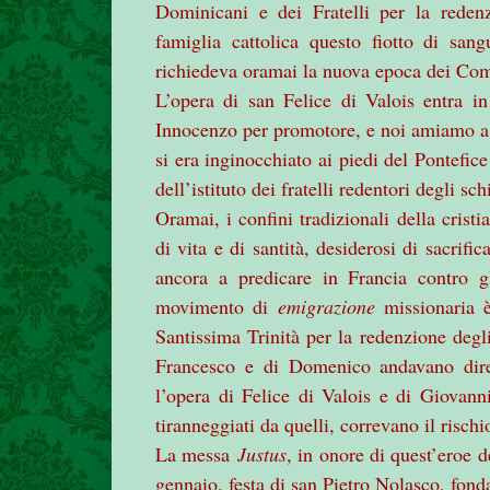
Dominicani e dei Fratelli per la redenz
famiglia cattolica questo fiotto di san
richiedeva oramai la nuova epoca dei Comu
L’opera di san Felice di Valois entra i
Innocenzo per promotore, e noi amiamo a r
si era inginocchiato ai piedi del Pontefi
dell’istituto dei fratelli redentori degli sch
Oramai, i confini tradizionali della cristi
di vita e di santità, desiderosi di sacrif
ancora a predicare in Francia contro g
movimento di
emigrazione
missionaria 
Santissima Trinità per la redenzione degli
Francesco e di Domenico andavano diret
l’opera di Felice di Valois e di Giovanni
tiranneggiati da quelli, correvano il rischio
La messa
Justus
, in onore di quest’eroe d
gennaio, festa di san Pietro Nolasco, fonda