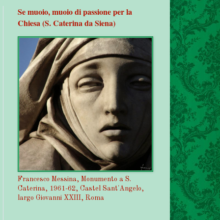
Se muoio, muoio di passione per la
Chiesa (S. Caterina da Siena)
Francesco Messina, Monumento a S.
Caterina, 1961-62, Castel Sant'Angelo,
largo Giovanni XXIII, Roma