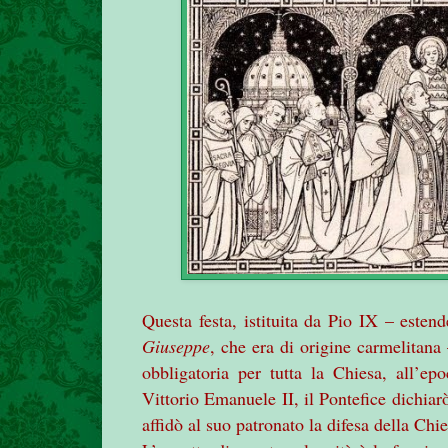
Questa festa, istituita da Pio IX – esten
Giuseppe
, che era di origine carmelitana 
obbligatoria per tutta la Chiesa, all’e
Vittorio Emanuele II, il Pontefice dichiar
affidò al suo patronato la difesa della Chie