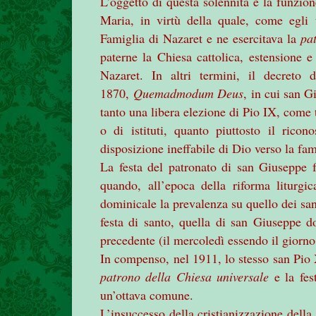
L’oggetto di questa solennità è la funzio
Maria, in virtù della quale, come egli t
Famiglia di Nazaret e ne esercitava la
pat
paterne la Chiesa cattolica, estensione 
Nazaret. In altri termini, il decreto
1870,
Quemadmodum Deus
, in cui san G
tanto una libera elezione di Pio IX, come ta
o di istituti, quanto piuttosto il ric
disposizione ineffabile di Dio verso la fam
La festa del patronato di san Giuseppe
quando, all’epoca della riforma liturgic
dominicale la prevalenza su quello dei sa
festa di santo, quella di san Giuseppe d
precedente (il mercoledì essendo il giorn
In compenso, nel 1911, lo stesso san Pio
patrono della Chiesa universale
e la fest
un’ottava comune.
L’insuccesso della cristianizzazione dell