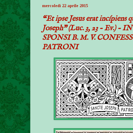
mercoledì 22 aprile 2015
“Et ipse Jesus erat incípiens q
Joseph” (Luc. 3, 23 - Ev.
SPONSI B. M. V. CONFE
PATRONI