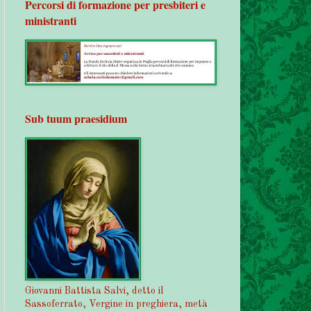
Percorsi di formazione per presbiteri e
ministranti
Sub tuum praesidium
Giovanni Battista Salvi, detto il
Sassoferrato, Vergine in preghiera, metà