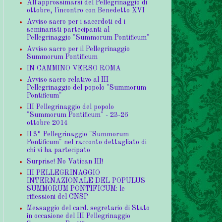
All'approssimarsi del Pellegrinaggio di
ottobre, l'incontro con Benedetto XVI
Avviso sacro per i sacerdoti ed i
seminaristi partecipanti al
Pellegrinaggio "Summorum Pontificum"
Avviso sacro per il Pellegrinaggio
Summorum Pontificum
IN CAMMINO VERSO ROMA
Avviso sacro relativo al III
Pellegrinaggio del popolo "Summorum
Pontificum"
III Pellegrinaggio del popolo
"Summorum Pontificum" - 23-26
ottobre 2014
Il 3° Pellegrinaggio "Summorum
Pontificum" nel racconto dettagliato di
chi vi ha partecipato
Surprise! No Vatican III!
III PELLEGRINAGGIO
INTERNAZIONALE DEL POPULUS
SUMMORUM PONTIFICUM: le
riflessioni del CNSP
Messaggio del card. segretario di Stato
in occasione del III Pellegrinaggio