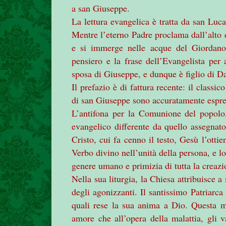
a san Giuseppe.
La lettura evangelica è tratta da san Luc
Mentre l’eterno Padre proclama dall’alto d
e si immerge nelle acque del Giordano, 
pensiero e la frase dell’Evangelista per 
sposa di Giuseppe, e dunque è figlio di 
Il prefazio è di fattura recente: il classic
di san Giuseppe sono accuratamente espre
L’antifona per la Comunione del popolo, 
evangelico differente da quello assegnato
Cristo, cui fa cenno il testo, Gesù l’otti
Verbo divino nell’unità della persona, e lo
genere umano e primizia di tutta la creazi
Nella sua liturgia, la Chiesa attribuisce 
degli agonizzanti. Il santissimo Patriarca
quali rese la sua anima a Dio. Questa mo
amore che all’opera della malattia, gli v