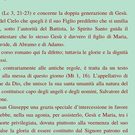
a (Lc 3, 21-23) e concerne la doppia generazione di Gesù.
el Cielo che quegli è il suo Figlio prediletto che si umilia
sotto l’autorità del Battista, lo Spirito Santo guida il
attestare che lo stesso Gesù è davvero il figlio di Maria,
Davide, di Abramo e di Adamo.
o corso romano qui fa difetto; tuttavia le glorie e la dignità
ssi.
contrariamente alle antiche regole, è tratta da un testo
 alla messa di questo giorno (Mt 1, 16). L’appellativo di
ene da Dio, che unisce la sua santa umanità alla natura del
 costituisce capo degli angeli e degli uomini, Salvatore del
one.
a san Giuseppe una grazia speciale d’intercessione in favore
 ebbe, nella sua agonia, per assisterlo, Gesù e Maria, tra i
rte privilegiata, dovuta piuttosto alla veemenza del suo
alse la gloria di essere costituito dal Signore patrono ed