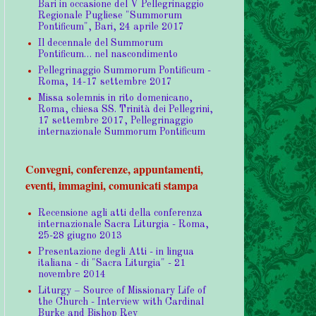
Bari in occasione del V Pellegrinaggio
Regionale Pugliese "Summorum
Pontificum", Bari, 24 aprile 2017
Il decennale del Summorum
Pontificum… nel nascondimento
Pellegrinaggio Summorum Pontificum -
Roma, 14-17 settembre 2017
Missa solemnis in rito domenicano,
Roma, chiesa SS. Trinità dei Pellegrini,
17 settembre 2017, Pellegrinaggio
internazionale Summorum Pontificum
Convegni, conferenze, appuntamenti,
eventi, immagini, comunicati stampa
Recensione agli atti della conferenza
internazionale Sacra Liturgia - Roma,
25-28 giugno 2013
Presentazione degli Atti - in lingua
italiana - di "Sacra Liturgia" - 21
novembre 2014
Liturgy – Source of Missionary Life of
the Church - Interview with Cardinal
Burke and Bishop Rey