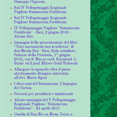
Giuseppe Capoccia
Sul IV Pellegrinaggio Regionale
Pugliese Summorum Pontificum
Sul IV Pellegrinaggio Regionale
Pugliese Summorum Pontificum
IV Pellegrinaggio Pugliese "Summorum
Pontificum" - Bari, 2 giugno 2016 -
Alcune foto
Immagini della presentazione del libro
"Con i sacramenti non si scherza" di
don Nicola Bux - Bari, Sala consiliare,
Palazzo della Provincia, 1° giugno
2016, con S. Em.za card. Raymond. L.
Burke ed il prof. Ettore Gotti Tedeschi
Allargare lo sguardo oltre il piano
strettamente liturgico: intervista
all'Avv. Marco Sgroi
I dieci anni del Summorum. L’impegno
dei Coetus
Percorsi per presbiteri e ministranti
Alcune immagini del V Pellegrinaggio
Regionale Pugliese "Summorum
Pontificum" - 24 aprile 2017
Omelia di Sua Ecc.za Mons. Pozzo a