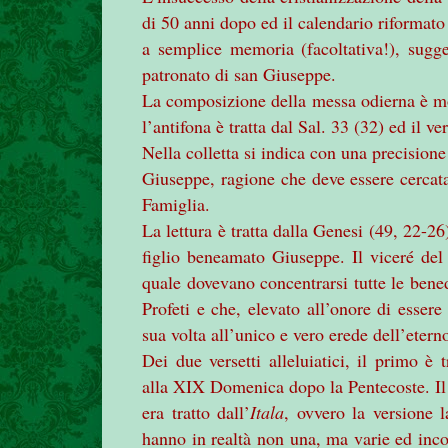
di 50 anni dopo ed il calendario riformato
a semplice memoria (facoltativa!), sugge
patronato di san Giuseppe.
La composizione della messa odierna è mod
l’antifona è tratta dal Sal. 33 (32) ed il v
Nella colletta si indica con una precision
Giuseppe, ragione che deve essere cercata 
Famiglia.
La lettura è tratta dalla Genesi (49, 22-26
figlio beneamato Giuseppe. Il viceré del 
quale dovevano concentrarsi tutte le bene
Profeti e che, elevato all’onore di esse
sua volta all’unico e vero erede dell’eter
Dei due versetti alleluiatici, il primo è
alla XIX Domenica dopo la Pentecoste. Il 
era tratto dall’
Itala
, ovvero la versione l
hanno in realtà non una, ma varie ed inco