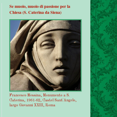
Se muoio, muoio di passione per la
Chiesa (S. Caterina da Siena)
Francesco Messina, Monumento a S.
Caterina, 1961-62, Castel Sant'Angelo,
largo Giovanni XXIII, Roma