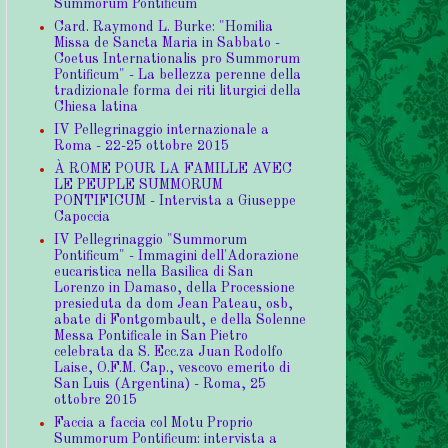
Summorum Pontificum
Card. Raymond L. Burke: "Homilia
Missa de Sancta Maria in Sabbato -
Coetus Internationalis pro Summorum
Pontificum" - La bellezza perenne della
tradizionale forma dei riti liturgici della
Chiesa latina
IV Pellegrinaggio internazionale a
Roma - 22-25 ottobre 2015
À ROME POUR LA FAMILLE AVEC
LE PEUPLE SUMMORUM
PONTIFICUM - Intervista a Giuseppe
Capoccia
IV Pellegrinaggio "Summorum
Pontificum" - Immagini dell'Adorazione
eucaristica nella Basilica di San
Lorenzo in Damaso, della Processione
presieduta da dom Jean Pateau, osb,
abate di Fontgombault, e della Solenne
Messa Pontificale in San Pietro
celebrata da S. Ecc.za Juan Rodolfo
Laise, O.F.M. Cap., vescovo emerito di
San Luis (Argentina) - Roma, 25
ottobre 2015
Faccia a faccia col Motu Proprio
Summorum Pontificum: intervista a