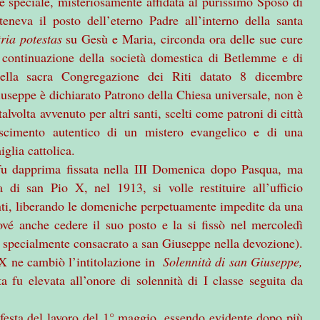
ne speciale, misteriosamente affidata al purissimo Sposo di
eneva il posto dell’eterno Padre all’interno della santa
ria potestas
su Gesù e Maria, circonda ora delle sue cure
e continuazione della società domestica di Betlemme e di
 della sacra Congregazione dei Riti datato 8 dicembre
iuseppe è dichiarato Patrono della Chiesa universale, non è
lvolta avvenuto per altri santi, scelti come patroni di città
onoscimento autentico di un mistero evangelico e di una
iglia cattolica.
 fu dapprima fissata nella III Domenica dopo Pasqua, ma
a di san Pio X, nel 1913, si volle restituire all’ufficio
nti, liberando le domeniche perpetuamente impedite da una
ové anche cedere il suo posto e la si fissò nel mercoledì
o specialmente consacrato a san Giuseppe nella devozione).
 X ne cambiò l’intitolazione in
Solennità di san Giuseppe,
a fu elevata all’onore di solennità di I classe seguita da
a festa del lavoro del 1° maggio, essendo evidente dopo più