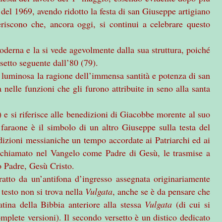
 del 1969, avendo ridotto la festa di san Giuseppe artigiano
riscono che, ancora oggi, si continui a celebrare questo
erna e la si vede agevolmente dalla sua struttura, poiché
ersetto seguente dall’80 (79).
e luminosa la ragione dell’immensa santità e potenza di san
nelle funzioni che gli furono attribuite in seno alla santa
) e si riferisce alle benedizioni di Giacobbe morente al suo
faraone è il simbolo di un altro Giuseppe sulla testa del
dizioni messianiche un tempo accordate ai Patriarchi ed ai
re chiamato nel Vangelo come Padre di Gesù, le trasmise a
no Padre, Gesù Cristo.
 tratto da un’antifona d’ingresso assegnata originariamente
testo non si trova nella
Vulgata
, anche se è da pensare che
atina della Bibbia anteriore alla stessa
Vulgata
(di cui si
mplete versioni). Il secondo versetto è un distico dedicato