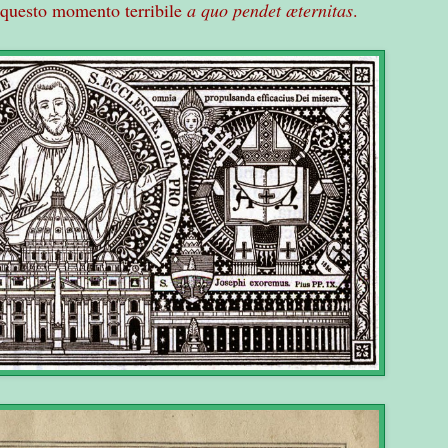
in questo momento terribile
a quo pendet æternitas
.