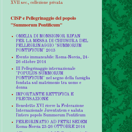
XVII sec., collezione privata
CISP e Pellegrinaggio del popolo
"Summorum Pontificum"
OMELIA DI MONSIGNOR RIFAN
PER LA MESSA DI CHIUSURA DEL
PELLEGRINAGGIO "SUMMORUM
PONTIFICUM" 2013
Evento immancabile: Roma-Norcia, 24-
26 ottobre 2014
III Pellegrinaggio internazionale
"POPULUS SUMMORUM
PONTIFICUM" nel segno della famiglia
fondata sul matrimonio tra uomo e
donna
IMPORTANTE RETTIFICA E
PRECISAZIONE
Benedetto XVI riceve la Federazione
Internazionale Juventutem e saluta
l'intero popolo Summorum Pontificum
PEREGRINATIO AD PETRI SEDEM
Roma-Norcia 23-26 OTTOBRE 2014