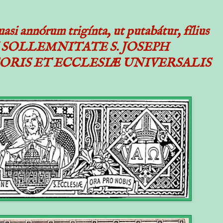
uasi annórum trigínta, ut putabátur, fílius
) - IN SOLLEMNITATE S. JOSEPH
SSORIS ET ECCLESIÆ UNIVERSALIS