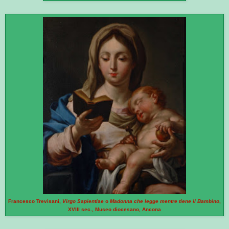
Francesco Trevisani,
Virgo Sapientiae
o
Madonna che legge mentre tiene il Bambino
,
XVIII sec., Museo diocesano, Ancona