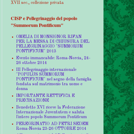
XVII sec., collezione privata
CISP e Pellegrinaggio del popolo
"Summorum Pontificum"
OMELIA DI MONSIGNOR RIFAN
PER LA MESSA DI CHIUSURA DEL
PELLEGRINAGGIO "SUMMORUM
PONTIFICUM" 2013
Evento immancabile: Roma-Norcia, 24-
26 ottobre 2014
III Pellegrinaggio internazionale
"POPULUS SUMMORUM
PONTIFICUM" nel segno della famiglia
fondata sul matrimonio tra uomo e
donna
IMPORTANTE RETTIFICA E
PRECISAZIONE
Benedetto XVI riceve la Federazione
Internazionale Juventutem e saluta
l'intero popolo Summorum Pontificum
PEREGRINATIO AD PETRI SEDEM
Roma-Norcia 23-26 OTTOBRE 2014