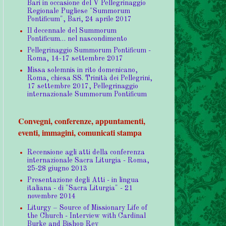
Bari in occasione del V Pellegrinaggio
Regionale Pugliese "Summorum
Pontificum", Bari, 24 aprile 2017
Il decennale del Summorum
Pontificum… nel nascondimento
Pellegrinaggio Summorum Pontificum -
Roma, 14-17 settembre 2017
Missa solemnis in rito domenicano,
Roma, chiesa SS. Trinità dei Pellegrini,
17 settembre 2017, Pellegrinaggio
internazionale Summorum Pontificum
Convegni, conferenze, appuntamenti,
eventi, immagini, comunicati stampa
Recensione agli atti della conferenza
internazionale Sacra Liturgia - Roma,
25-28 giugno 2013
Presentazione degli Atti - in lingua
italiana - di "Sacra Liturgia" - 21
novembre 2014
Liturgy – Source of Missionary Life of
the Church - Interview with Cardinal
Burke and Bishop Rey