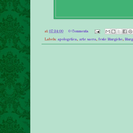
at
07:34:00
0 Comments
Labels:
apologetica
,
arte sacra
,
feste liturgiche
,
litur