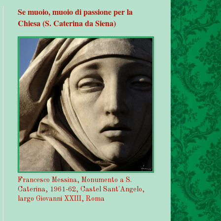
Se muoio, muoio di passione per la
Chiesa (S. Caterina da Siena)
Francesco Messina, Monumento a S.
Caterina, 1961-62, Castel Sant'Angelo,
largo Giovanni XXIII, Roma