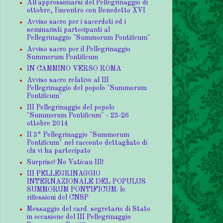
All'approssimarsi del Pellegrinaggio di
ottobre, l'incontro con Benedetto XVI
Avviso sacro per i sacerdoti ed i
seminaristi partecipanti al
Pellegrinaggio "Summorum Pontificum"
Avviso sacro per il Pellegrinaggio
Summorum Pontificum
IN CAMMINO VERSO ROMA
Avviso sacro relativo al III
Pellegrinaggio del popolo "Summorum
Pontificum"
III Pellegrinaggio del popolo
"Summorum Pontificum" - 23-26
ottobre 2014
Il 3° Pellegrinaggio "Summorum
Pontificum" nel racconto dettagliato di
chi vi ha partecipato
Surprise! No Vatican III!
III PELLEGRINAGGIO
INTERNAZIONALE DEL POPULUS
SUMMORUM PONTIFICUM: le
riflessioni del CNSP
Messaggio del card. segretario di Stato
in occasione del III Pellegrinaggio