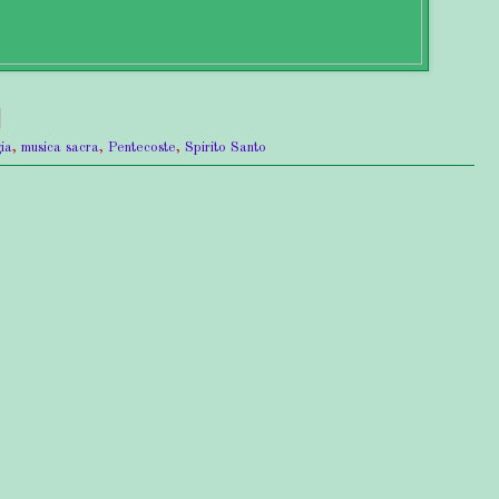
gia
,
musica sacra
,
Pentecoste
,
Spirito Santo