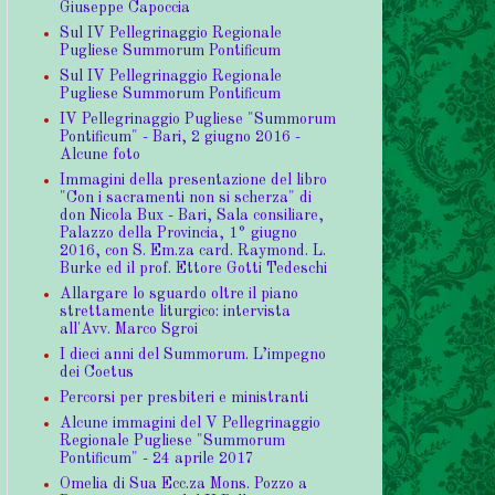
Giuseppe Capoccia
Sul IV Pellegrinaggio Regionale
Pugliese Summorum Pontificum
Sul IV Pellegrinaggio Regionale
Pugliese Summorum Pontificum
IV Pellegrinaggio Pugliese "Summorum
Pontificum" - Bari, 2 giugno 2016 -
Alcune foto
Immagini della presentazione del libro
"Con i sacramenti non si scherza" di
don Nicola Bux - Bari, Sala consiliare,
Palazzo della Provincia, 1° giugno
2016, con S. Em.za card. Raymond. L.
Burke ed il prof. Ettore Gotti Tedeschi
Allargare lo sguardo oltre il piano
strettamente liturgico: intervista
all'Avv. Marco Sgroi
I dieci anni del Summorum. L’impegno
dei Coetus
Percorsi per presbiteri e ministranti
Alcune immagini del V Pellegrinaggio
Regionale Pugliese "Summorum
Pontificum" - 24 aprile 2017
Omelia di Sua Ecc.za Mons. Pozzo a