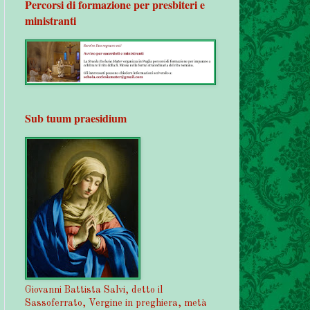
Percorsi di formazione per presbiteri e
ministranti
Sub tuum praesidium
Giovanni Battista Salvi, detto il
Sassoferrato, Vergine in preghiera, metà