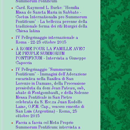
Summorum Pontificum
Card. Raymond L. Burke: "Homilia
Missa de Sancta Maria in Sabbato -
Coetus Internationalis pro Summorum
Pontificum" - La bellezza perenne della
tradizionale forma dei riti liturgici della
Chiesa latina
IV Pellegrinaggio internazionale a
Roma - 22-25 ottobre 2015
À ROME POUR LA FAMILLE AVEC
LE PEUPLE SUMMORUM
PONTIFICUM - Intervista a Giuseppe
Capoccia
IV Pellegrinaggio "Summorum
Pontificum" - Immagini dell'Adorazione
eucaristica nella Basilica di San
Lorenzo in Damaso, della Processione
presieduta da dom Jean Pateau, osb,
abate di Fontgombault, e della Solenne
Messa Pontificale in San Pietro
celebrata da S. Ecc.za Juan Rodolfo
Laise, O.F.M. Cap., vescovo emerito di
San Luis (Argentina) - Roma, 25
ottobre 2015
Faccia a faccia col Motu Proprio
Summorum Pontificum: intervista a