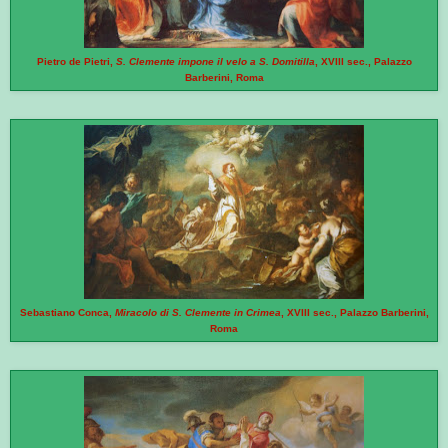
Pietro de Pietri,
S. Clemente impone il velo a S. Domitilla
, XVIII sec., Palazzo
Barberini, Roma
Sebastiano Conca,
Miracolo di S. Clemente in Crimea
, XVIII sec., Palazzo Barberini,
Roma