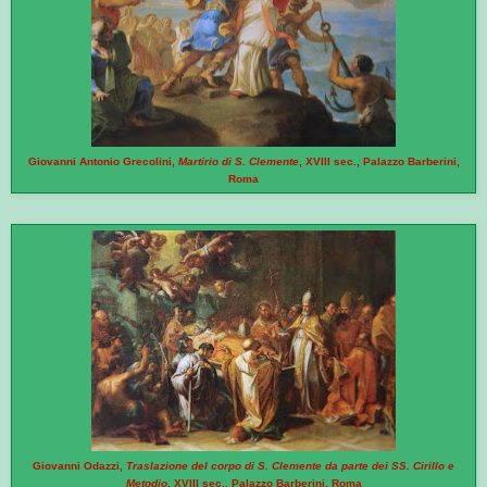
Giovanni Antonio Grecolini,
Martirio di S. Clemente
, XVIII sec., Palazzo Barberini,
Roma
Giovanni Odazzi,
Traslazione del corpo di S. Clemente da parte dei SS. Cirillo e
Metodio
, XVIII sec., Palazzo Barberini, Roma