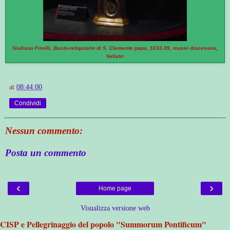
Giuliano Finelli,
Busto-reliquiario di S. Clemente papa
, 1632-39, musei diocesano,
Velletri
at
08:44:00
Condividi
Nessun commento:
Posta un commento
‹
›
Home page
Visualizza versione web
CISP e Pellegrinaggio del popolo "Summorum Pontificum"