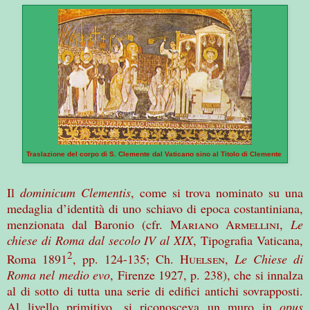
Traslazione del corpo di S. Clemente dal Vaticano sino al Titolo di Clemente
Il
dominicum Clementis
, come si trova nominato su una
medaglia d’identità di uno schiavo di epoca costantiniana,
menzionata dal Baronio (cfr.
Mariano
Armellini
,
Le
chiese di Roma dal secolo IV al XIX
, Tipografia Vaticana,
2
Roma 1891
, pp. 124-135; Ch.
Huelsen
,
Le Chiese di
Roma nel medio evo
, Firenze 1927, p. 238), che si innalza
al di sotto di tutta una serie di edifici antichi sovrapposti.
Al livello primitivo, si riconosceva un muro in
opus