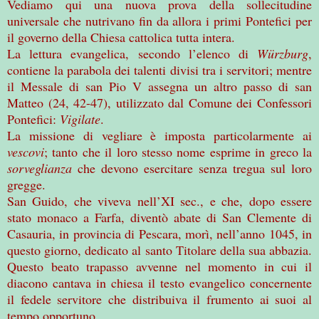
Vediamo qui una nuova prova della sollecitudine
universale che nutrivano fin da allora i primi Pontefici per
il governo della Chiesa cattolica tutta intera.
La lettura evangelica, secondo l’elenco di
Würzburg
,
contiene la parabola dei talenti divisi tra i servitori; mentre
il Messale di san Pio V assegna un altro passo di san
Matteo (24, 42-47), utilizzato dal Comune dei Confessori
Pontefici:
Vigilate
.
La missione di vegliare è imposta particolarmente ai
vescovi
; tanto che il loro stesso nome esprime in greco la
sorveglianza
che devono esercitare senza tregua sul loro
gregge.
San Guido, che viveva nell’XI sec., e che, dopo essere
stato monaco a Farfa, diventò abate di San Clemente di
Casauria, in provincia di Pescara, morì, nell’anno 1045, in
questo giorno, dedicato al santo Titolare della sua abbazia.
Questo beato trapasso avvenne nel momento in cui il
diacono cantava in chiesa il testo evangelico concernente
il fedele servitore che distribuiva il frumento ai suoi al
tempo opportuno.