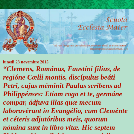
lunedì 23 novembre 2015
“Clemens, Románus, Faustíni fílius, de
regióne Cælii montis, discípulus beáti
Petri, cujus méminit Paulus scribens ad
Philippénses: Etiam rogo et te, germáne
compar, ádjuva illas quæ mecum
laboravérunt in Evangélio, cum Cleménte
et céteris adjutóribus meis, quorum
nómina sunt in libro vitæ. Hic septem