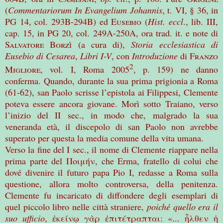
(
Commentariorum In Evangelium Johannis
, t. VI, § 36, in
PG 14, col. 293B-294B) ed
Eusebio
(
Hist. eccl
., lib. III,
cap. 15, in PG 20, col. 249A-250A, ora trad. it. e note di
Salvatore Borzì
(a cura di),
Storia ecclesiastica di
Eusebio di Cesarea
,
Libri I-V
, con
Introduzione
di
Franzo
2
Migliore
, vol. I, Roma 2005
, p. 159) ne danno
conferma. Quando, durante la sua prima prigionia a Roma
(61-62), san Paolo scrisse l’epistola ai Filippesi, Clemente
poteva essere ancora giovane. Morì sotto Traiano, verso
l’inizio del II sec., in modo che, malgrado la sua
veneranda età, il discepolo di san Paolo non avrebbe
superato per questa la media comune della vita umana.
Verso la fine del I sec., il nome di Clemente riappare nella
prima parte del
Ποιμήν
, che Erma, fratello di colui che
dové divenire il futuro papa Pio I, redasse a Roma sulla
questione, allora molto controversa, della penitenza.
Clemente fu incaricato di diffondere degli esemplari di
quel piccolo libro nelle città straniere,
poiché quello era il
suo ufficio
,
ἐ
κείν
ῳ
γ
ὰ
ρ
ἐ
πιτέτραπται
:
«...
ἦ
λθεν
ἡ