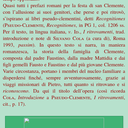
Quasi tutti i prefazi romani per la festa di san Clemente,
con l’allusione ai suoi genitori, che perse e poi ritrovò,
s’ispirano ai libri pseudo-clementini, detti
Recognitiones
(
Pseudo-Clemente,
Recognitiones
, in PG 1, col. 1206 ss.
Per il testo, in lingua italiana,
v
.
Id.
,
I ritrovamenti
, trad.
introduzione e note di
Silvano Cola
(a cura di), Roma
1993,
passim
). In questo testo si narra, in maniera
romanzesca, la storia della famiglia di Clemente,
composta dal padre Faustino, dalla madre Mattidia e dai
figli gemelli Fausto e Faustino e dal più giovane Clemente.
Varie circostanza, portano i membri del nucleo familiare a
disperdersi finché, sempre avventurosamente, grazie ai
viaggi missionari di Pietro, tutti quanto si ritrovano e si
riconoscono
. Da qui il titolo dell’opera (così ricorda
Cola
,
Introduzione
a
Pseudo-Clemente,
I ritrovamenti
,
cit., p. 17).