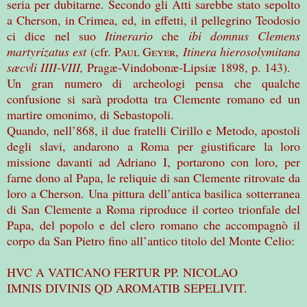
seria per dubitarne. Secondo gli Atti sarebbe stato sepolto
a Cherson, in Crimea, ed, in effetti, il pellegrino Teodosio
ci dice nel suo
Itinerario
che
ibi domnus Clemens
martyrizatus est
(cfr.
Paul
Geyer
,
Itinera hierosolymitana
sæcvli IIII-VIII
,
Pragæ-Vindobonæ-Lipsiæ 1898, p. 143).
Un gran numero di archeologi pensa che qualche
confusione si sarà prodotta tra Clemente romano ed un
martire omonimo, di Sebastopoli.
Quando, nell’868, il due fratelli Cirillo e Metodo, apostoli
degli slavi, andarono a Roma per giustificare la loro
missione davanti ad Adriano I, portarono con loro, per
farne dono al Papa, le reliquie di san Clemente ritrovate da
loro a Cherson. Una pittura dell’antica basilica sotterranea
di San Clemente a Roma riproduce il corteo trionfale del
Papa, del popolo e del clero romano che accompagnò il
corpo da San Pietro fino all’antico titolo del Monte Celio:
HVC A VATICANO FERTUR PP. NICOLAO
IMNIS DIVINIS QD AROMATIB SEPELIVIT.