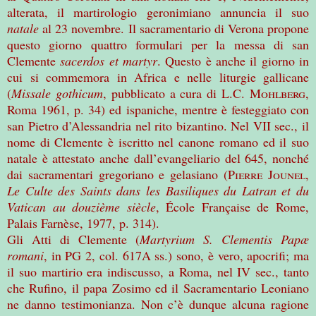
alterata, il martirologio geronimiano annuncia il suo
natale
al 23 novembre. Il sacramentario di Verona propone
questo giorno quattro formulari per la messa di san
Clemente
sacerdos et martyr
. Questo è anche il giorno in
cui si commemora in Africa e nelle liturgie gallicane
(
Missale gothicum
, pubblicato a cura di L.C.
Mohlberg
,
Roma 1961, p. 34) ed ispaniche, mentre è festeggiato con
san Pietro d’Alessandria nel rito bizantino. Nel VII sec., il
nome di Clemente è iscritto nel canone romano ed il suo
natale è attestato anche dall’evangeliario del 645, nonché
dai sacramentari gregoriano e gelasiano (
Pierre Jounel
,
Le Culte des Saints dans les Basiliques du Latran et du
Vatican au douzième siècle
, École Française de Rome,
Palais Farnèse, 1977, p. 314).
Gli Atti di Clemente (
Martyrium S. Clementis Pap
æ
romani
, in PG 2, col. 617A ss.) sono, è vero, apocrifi; ma
il suo martirio era indiscusso, a Roma, nel IV sec., tanto
che Rufino, il papa Zosimo ed il Sacramentario Leoniano
ne danno testimonianza. Non c’è dunque alcuna ragione