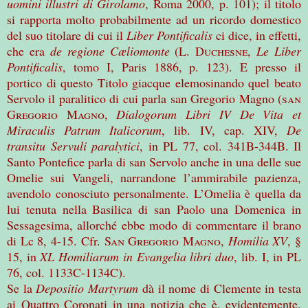
uomini illustri di Girolamo
, Roma 2000, p. 101); il titolo
si rapporta molto probabilmente ad un ricordo domestico
del suo titolare di cui il
Liber Pontificalis
ci dice, in effetti,
che era
de regione Cæliomonte
(L.
Duchesne
,
Le Liber
Pontificalis
, tomo I, Paris 1886, p. 123). E presso il
portico di questo Titolo giacque elemosinando quel beato
Servolo il paralitico di cui parla san Gregorio Magno (
san
Gregorio Magno
,
Dialogorum Libri IV De Vita et
Miraculis Patrum Italicorum
, lib. IV, cap. XIV,
De
transitu Servuli paralytici
, in PL 77, col. 341B-344B. Il
Santo Pontefice parla di san Servolo anche in una delle sue
Omelie sui Vangeli, narrandone l’ammirabile pazienza,
avendolo conosciuto personalmente. L’Omelia è quella da
lui tenuta nella Basilica di san Paolo una Domenica in
Sessagesima, allorché ebbe modo di commentare il brano
di Lc 8, 4-15. Cfr.
San Gregorio Magno
,
Homilia XV
, §
15, in
XL Homiliarum in Evangelia libri duo
, lib. I, in PL
76, col. 1133C-1134C).
Se la
Depositio Martyrum
dà il nome di Clemente in testa
ai Quattro Coronati in una notizia che è, evidentemente,