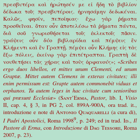
πρεσβυτέρα
κα
ὶ
ἠ
ρώτησέν
με
ε
ἰ
ἤ
δη
τ
ὸ
βιβλίον
δέδωκα
το
ῖ
ς
πρεσβυτέροις
.
ἠ
ρνησάμην
δεδωκέναι
.
Καλ
ῶ
ς
,
φησίν
,
πεποίηκας
·
ἔ
χω
γ
ὰ
ρ
ῥ
ήματα
προσθε
ῖ
ναι
.
ὅ
ταν
ο
ὖ
ν
ἀ
ποτελέσω
τ
ὰ
ῥ
ήματα
πάντα
,
δι
ὰ
σο
ῦ
γνωρισθήσεται
το
ῖ
ς
ἐ
κλεκτο
ῖ
ς
π
ᾶ
σιν
.
γράψεις
ο
ὖ
ν
δύο
βιβλαρίδια
κα
ὶ
πέμψεις
ἓ
ν
Κλήμεντι
κα
ὶ
ἓ
ν
Γραπτ
ῇ
.
πέμψει
ο
ὖ
ν
Κλήμης
ε
ἰ
ς
τ
ὰ
ς
ἔ
ξω
πόλεις
,
ἐ
κείν
ῳ
γ
ὰ
ρ
ἐ
πιτέτραπται
.
Γραπτ
ὴ
δ
ὲ
νουθετήσει
τ
ὰ
ς
χήρας
κα
ὶ
το
ὺ
ς
ὀ
ρφανούς
»; «
Scribes
ergo duos libellos, et mittes unum Clementi, ed unum
Graptæ. Mittet autem Clemens in exteras civitates; illi
enim permissum est: Grapte autem commonebit viduas et
orphanos. Tu autem leges in hac civitate cum senioribus
qui præsunt Ecclesiæ
» (
Sant’Erma
,
Pastor
, lib. I,
Visio
II, cap. 4, § 3, in PG 2, col. 899A-900A, ora trad. it.,
introduzione e note di
Antonio Quaquarelli
(a cura di),
9
I Padri Apostolici
, Roma 1998
, p. 249; ed in trad.
Id
.,
Il
Pastore di Erma
, con
Introduzione
di
Dag Tessore
, Roma
2007, p. 23).