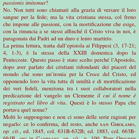
passionis imitemur
?
No. Non tutti sono chiamati alla grazia di versare il loro
sangue per la fede; ma la vita cristiana stessa, col freno
che impone alle passioni, con la mortificazione che esige,
con la rinuncia a se stessi affinché il Cristo viva in noi, è
paragonata dai Padri ad un duro e lento martirio.
La prima lettura, tratta dall’epistola ai Filippesi (3, 17-21;
4, 1-3), è la stessa della XXIII domenica dopo la
Pentecoste. Questo passo è stato scelto perché l’Apostolo,
dopo aver parlato dei cristiani ridondanti dei piaceri del
mondo che sono un’ironia per la Croce del Cristo, ed
opponendo loro la vita tutta di umiltà e di mortificazione
dei veri fedeli, menziona tra i suoi collaboratori nella
predicazione del vangelo un Clemente
il cui il nome è
registrato nel libro di vita
. Questi è lo stesso Papa che
portava quel nome?
Molti lo suppongono e non ci sono delle serie ragioni per
negarlo: ce lo conferma, del resto, anche
san Girolamo
,
op. cit
., ed. 1845, col. 631B-632B; ed. 1883, col. 663B-
664B, ora in
Camisani
,
op. cit
., p. 100. Pure
Origene