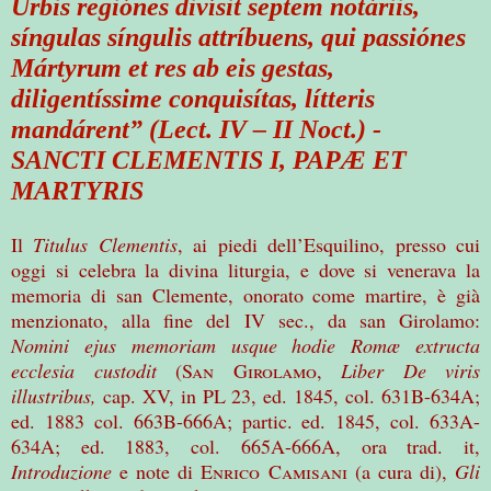
Urbis regiónes divísit septem notáriis,
síngulas síngulis attríbuens, qui passiónes
Mártyrum et res ab eis gestas,
diligentíssime conquisítas, lítteris
mandárent” (Lect. IV – II Noct.) -
SANCTI CLEMENTIS I, PAPÆ ET
MARTYRIS
Il
Titulus Clementis
, ai piedi dell’Esquilino, presso cui
oggi si celebra la divina liturgia, e dove si venerava la
memoria di san Clemente, onorato come martire, è già
menzionato, alla fine del IV sec., da san Girolamo:
Nomini ejus memoriam usque hodie Romæ extructa
ecclesia custodit
(
San Girolamo
,
Liber
De viris
illustribus
,
cap. XV, in PL 23, ed. 1845, col. 631B-634A;
ed. 1883 col. 663B-666A; partic. ed. 1845, col. 633A-
634A; ed. 1883, col. 665A-666A, ora trad. it,
Introduzione
e note di
Enrico Camisani
(a cura di),
Gli