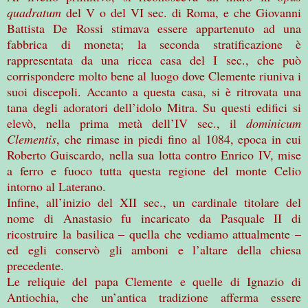
quadratum
del V o del VI sec. di Roma, e che Giovanni
Battista De Rossi stimava essere appartenuto ad una
fabbrica di moneta; la seconda stratificazione è
rappresentata da una ricca casa del I sec., che può
corrispondere molto bene al luogo dove Clemente riuniva i
suoi discepoli. Accanto a questa casa, si è ritrovata una
tana degli adoratori dell’idolo Mitra. Su questi edifici si
elevò, nella prima metà dell’IV sec., il
dominicum
Clementis
, che rimase in piedi fino al 1084, epoca in cui
Roberto Guiscardo, nella sua lotta contro Enrico IV, mise
a ferro e fuoco tutta questa regione del monte Celio
intorno al Laterano.
Infine, all’inizio del XII sec., un cardinale titolare del
nome di Anastasio fu incaricato da Pasquale II di
ricostruire la basilica – quella che vediamo attualmente –
ed egli conservò gli amboni e l’altare della chiesa
precedente.
Le reliquie del papa Clemente e quelle di Ignazio di
Antiochia, che un’antica tradizione afferma essere