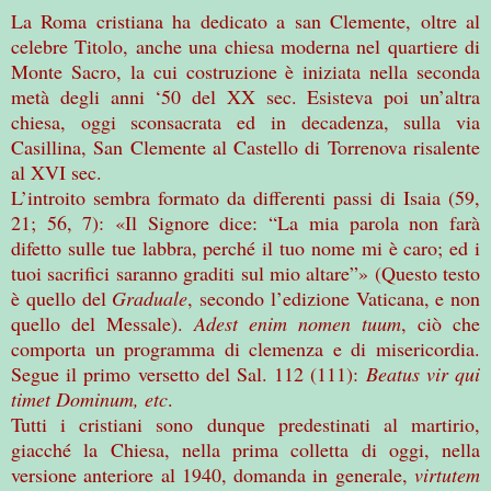
La Roma cristiana ha dedicato a san Clemente, oltre al
celebre Titolo, anche una chiesa moderna nel quartiere di
Monte Sacro, la cui costruzione è iniziata nella seconda
metà degli anni ‘50 del XX sec. Esisteva poi un’altra
chiesa, oggi sconsacrata ed in decadenza, sulla via
Casillina, San Clemente al Castello di Torrenova risalente
al XVI sec.
L’introito sembra formato da differenti passi di Isaia (59,
21; 56, 7): «Il Signore dice: “La mia parola non farà
difetto sulle tue labbra, perché il tuo nome mi è caro; ed i
tuoi sacrifici saranno graditi sul mio altare”» (Questo testo
è quello del
Graduale
, secondo l’edizione Vaticana, e non
quello del Messale).
Adest enim nomen tuum
, ciò che
comporta un programma di clemenza e di misericordia.
Segue il primo versetto
del Sal. 112 (111):
Beatus vir qui
timet Dominum, etc
.
Tutti i cristiani sono dunque predestinati al martirio,
giacché la Chiesa, nella prima colletta di oggi, nella
versione anteriore al 1940, domanda in generale,
virtutem