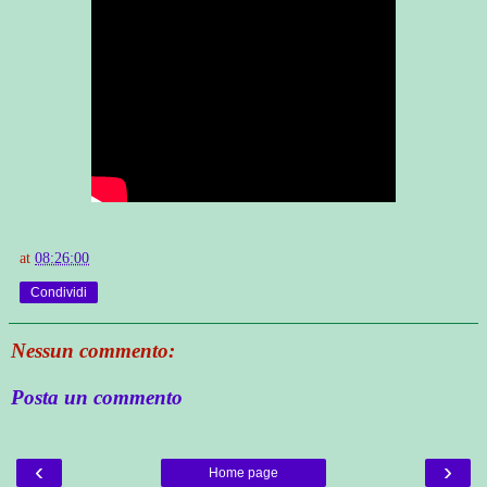
at
08:26:00
Condividi
Nessun commento:
Posta un commento
‹
›
Home page