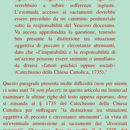
verrebbero a subire sofferenze ingiuste.
L’eventuale accesso ai sacramenti dovrebbe
essere preceduto da un cammino penitenziale
sotto la responsabilità del Vescovo diocesano.
Va ancora approfondita la questione, tenendo
ben presente la distinzione tra situazione
oggettiva di peccato e circostanze attenuanti,
dato che «l’imputabilità e la responsabilità di
un’azione possono essere sminuite o annullate»
da diversi «fattori psichici oppure sociali»
(Catechismo della Chiesa Cattolica, 1735)."
Questo paragrafo presenta molte difficoltà (non per niente
ci sono stati 74
non placet
): in questo articolo mi limito ad
esaminare le ultime righe del testo appena riportato, dove
si rimanda al § 1735 del Catechismo della Chiesa
Cattolica per suffragare "la distinzione tra situazione
oggettiva di peccato e circostanze attenuanti", in vista di
un'eventuale ammissione ai sacramenti dei "divorziati
risposati". Che cosa dice in realtà il § 1735 del