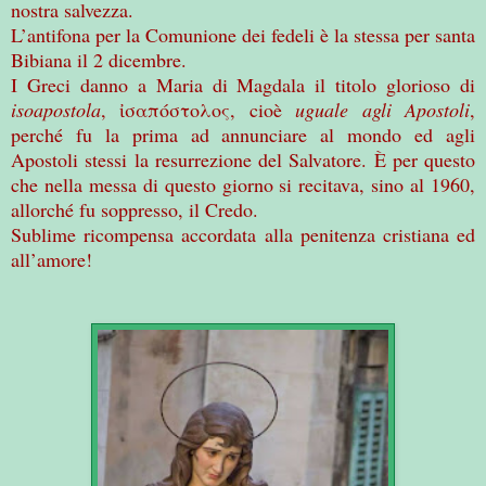
nostra salvezza.
L’antifona per la Comunione dei fedeli è la stessa per santa
Bibiana il 2 dicembre.
I Greci danno a Maria di Magdala il titolo glorioso di
isoapostola
,
ἰ
σαπ
ό
στολος
, cioè
uguale agli Apostoli
,
perché fu la prima ad annunciare al mondo ed agli
Apostoli stessi la resurrezione del Salvatore. È per questo
che nella messa di questo giorno si recitava, sino al 1960,
allorché fu soppresso, il Credo.
Sublime ricompensa accordata alla penitenza cristiana ed
all’amore!