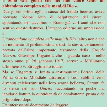
« Sono vari giorni che nel mio cuore sento un
abbandono completo nelle mani di Dio ».
Due giorni prima egli, a causa del freddo intenso, aveva
accusato “dolori acuti di palpitazione del cuore”,
appuntando nel taccuino: « Erano già vari anni che non
sentivo questo disturbo. L’attacco odierno mi impressiona
».
L’“
abbandono completo nelle mani di Dio
” altro non è che
un momento di profondissima estasi: la stessa, certamente,
provata dall’altro importante testimone della
Grande
Guerra
: Giuseppe Ungaretti, che – guarda caso – nello
stesso anno (il 26 gennaio 1917) scrive: « M’illumino
d’immenso ». Struggimento totale.
Ma se Ungaretti si limita a testimoniarci l’orrore della
Prima Guerra Mondiale attraverso i suoi sublimi versi
divenuti celeberrimi nella loro scarna bellezza, Caronti fa
lo stesso nel suo
Diario
, raccontando in poche ma
lapidarie battute la quotidianità da combattente prima e da
prigioniero dopo.
Un interessante documento da leggere!