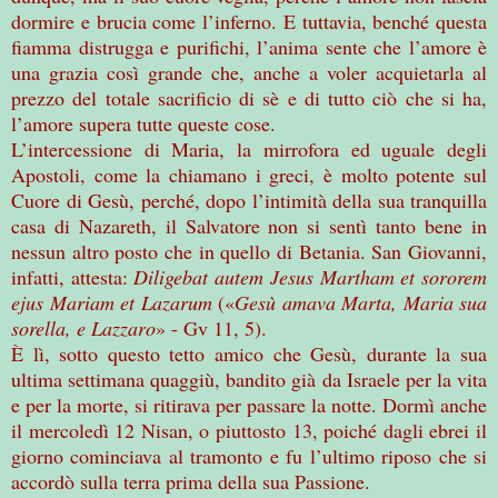
dormire e brucia come l’inferno. E tuttavia, benché questa
fiamma distrugga e purifichi, l’anima sente che l’amore è
una grazia così grande che, anche a voler acquietarla al
prezzo del totale sacrificio di sè e di tutto ciò che si ha,
l’amore supera tutte queste cose.
L’intercessione di Maria, la mirrofora ed uguale degli
Apostoli, come la chiamano i greci, è molto potente sul
Cuore di Gesù, perché, dopo l’intimità della sua tranquilla
casa di Nazareth, il Salvatore non si sentì tanto bene in
nessun altro posto che in quello di Betania. San Giovanni,
infatti, attesta:
Diligebat autem Jesus Martham et sororem
ejus Mariam et Lazarum
(«
Gesù amava Marta, Maria sua
sorella, e Lazzaro
» - Gv 11, 5).
È lì, sotto questo tetto amico che Gesù, durante la sua
ultima settimana quaggiù, bandito già da Israele per la vita
e per la morte, si ritirava per passare la notte. Dormì anche
il mercoledì 12 Nisan, o piuttosto 13, poiché dagli ebrei il
giorno cominciava al tramonto e fu l’ultimo riposo che si
accordò sulla terra prima della sua Passione.