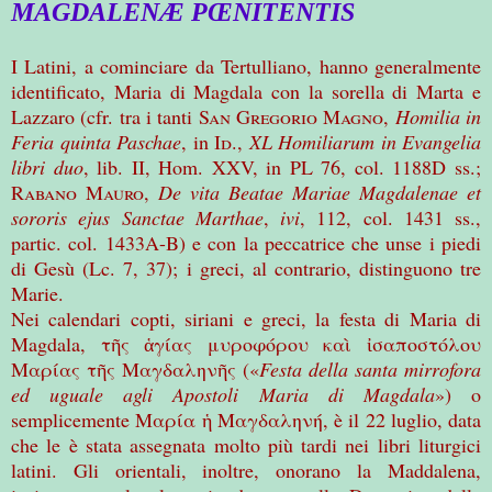
MAGDALENÆ PŒNITENTIS
I Latini, a cominciare da Tertulliano, hanno generalmente
identificato, Maria di Magdala con la sorella di Marta e
Lazzaro (cfr. tra i tanti
San Gregorio Magno
,
Homilia in
Feria quinta Paschae
, in
Id
.,
XL Homiliarum in Evangelia
libri duo
, lib. II, Hom. XXV, in PL 76, col. 1188D ss.;
Rabano Mauro
,
De vita Beatae Mariae Magdalenae et
sororis ejus Sanctae Marthae
,
ivi
, 112, col. 1431 ss.,
partic. col. 1433A-B) e con la peccatrice che unse i piedi
di Gesù (Lc. 7, 37); i greci, al contrario, distinguono tre
Marie.
Nei calendari copti, siriani e greci, la festa di Maria di
Magdala,
τ
ῆ
ς
ἁ
γ
ί
ας
μυροφ
ό
ρου
κα
ὶ
ἰ
σαποστ
ό
λου
Μαρ
ί
ας
τ
ῆ
ς
Μαγδαλην
ῆ
ς
(«
Festa della santa mirrofora
ed uguale agli Apostoli Maria di Magdala
») o
semplicemente Μαρία ἡ Μαγδαληνή, è il 22 luglio, data
che le è stata assegnata molto più tardi nei libri liturgici
latini. Gli orientali, inoltre, onorano la Maddalena,