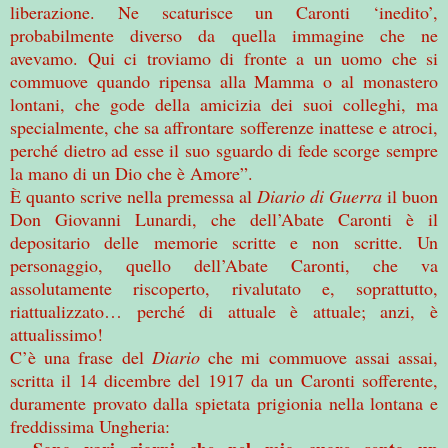
liberazione. Ne scaturisce un Caronti ‘inedito’,
probabilmente diverso da quella immagine che ne
avevamo. Qui ci troviamo di fronte a un uomo che si
commuove quando ripensa alla Mamma o al monastero
lontani, che gode della amicizia dei suoi colleghi, ma
specialmente, che sa affrontare sofferenze inattese e atroci,
perché dietro ad esse il suo sguardo di fede scorge sempre
la mano di un Dio che è Amore”.
È quanto scrive nella premessa al
Diario di Guerra
il buon
Don Giovanni Lunardi, che dell’Abate Caronti è il
depositario delle memorie scritte e non scritte. Un
personaggio, quello dell’Abate Caronti, che va
assolutamente riscoperto, rivalutato e, soprattutto,
riattualizzato… perché di attuale è attuale; anzi, è
attualissimo!
C’è una frase del
Diario
che mi commuove assai assai,
scritta il 14 dicembre del 1917 da un Caronti sofferente,
duramente provato dalla spietata prigionia nella lontana e
freddissima Ungheria: