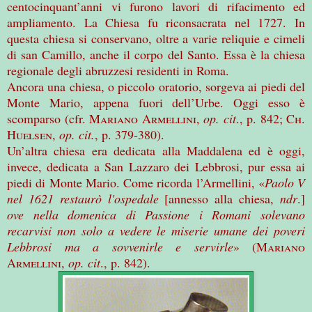
centocinquant’anni vi furono lavori di rifacimento ed
ampliamento. La Chiesa fu riconsacrata nel 1727. In
questa chiesa si conservano, oltre a varie reliquie e cimeli
di san Camillo, anche il corpo del Santo. Essa è la chiesa
regionale degli abruzzesi residenti in Roma.
Ancora una chiesa, o piccolo oratorio, sorgeva ai piedi del
Monte Mario, appena fuori dell’Urbe. Oggi esso è
scomparso (cfr.
Mariano Armellini
,
op. cit
., p. 842;
Ch.
Huelsen,
op. cit.
, p. 379-380).
Un’altra chiesa era dedicata alla Maddalena ed è oggi,
invece, dedicata a San Lazzaro dei Lebbrosi, pur essa ai
piedi di Monte Mario. Come ricorda l’Armellini, «
Paolo V
nel 1621 restaurò l'ospedale
[annesso alla chiesa,
ndr
.]
ove nella domenica di Passione i Romani solevano
recarvisi non solo a vedere le miserie umane dei poveri
Lebbrosi ma a sovvenirle e servirle
» (
Mariano
Armellini
,
op. cit
., p. 842).