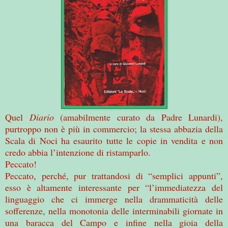
Quel
Diario
(amabilmente curato da Padre Lunardi),
purtroppo non è più in commercio; la stessa abbazia della
Scala di Noci ha esaurito tutte le copie in vendita e non
credo abbia l’intenzione di ristamparlo.
Peccato!
Peccato, perché, pur trattandosi di “semplici appunti”,
esso è altamente interessante per “l’immediatezza del
linguaggio che ci immerge nella drammaticità delle
sofferenze, nella monotonia delle interminabili giornate in
una baracca del Campo e infine nella gioia della