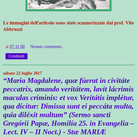
Le immagini dell'articolo sono state scannerizzate dal prof. Vito
Abbruzzi
at
07:11:00
Nessun commento:
Condividi
sabato 22 luglio 2017
“Maria Magdalene, quæ fúerat in civitáte
peccatrix, amando veritátem, lavit lácrimis
maculas críminis: et vox Veritátis implétur,
qua dícitur: Dimissa sunt ei peccáta multa,
quia diléxit multum” (Sermo sancti
Gregórii Papæ, Homilía 25. in Evangelia –
Lect. IV – II Noct.) - Stæ MARIÆ