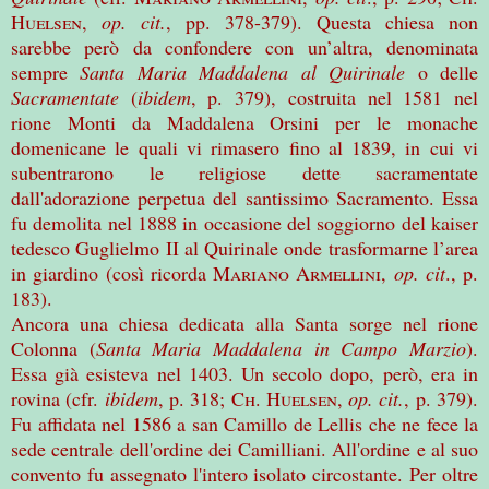
Huelsen,
op. cit.
, pp. 378-379). Questa chiesa non
sarebbe però da confondere con un’altra, denominata
sempre
Santa Maria Maddalena al Quirinale
o delle
Sacramentate
(
ibidem
,
p. 379), costruita nel 1581 nel
rione Monti da Maddalena Orsini per le monache
domenicane le quali vi rimasero fino al 1839, in cui vi
subentrarono le religiose dette sacramentate
dall'adorazione perpetua del santissimo Sacramento. Essa
fu demolita nel 1888 in occasione del soggiorno del kaiser
tedesco Guglielmo II al Quirinale onde trasformarne l’area
in giardino (così ricorda
Mariano Armellini
,
op. cit
., p.
183).
Ancora una chiesa dedicata alla Santa sorge nel rione
Colonna (
Santa Maria Maddalena in Campo Marzio
).
Essa già esisteva nel 1403. Un secolo dopo, però, era in
rovina (cfr.
ibidem
, p. 318;
Ch. Huelsen,
op. cit.
, p. 379).
Fu affidata nel 1586 a san Camillo de Lellis che ne fece la
sede centrale dell'ordine dei Camilliani. All'ordine e al suo
convento fu assegnato l'intero isolato circostante. Per oltre