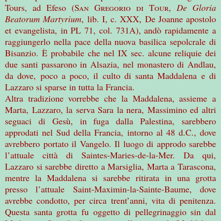
Tours, ad Efeso (
San Gregorio di Tour
,
De Gloria
Beatorum Martyrium
, lib. I, c. XXX, De Joanne apostolo
et evangelista, in PL 71, col. 731A), andò rapidamente a
raggiungerlo nella pace della nuova basilica sepolcrale di
Bisanzio. È probabile che nel IX sec. alcune reliquie dei
due santi passarono in Alsazia, nel monastero di Andlau,
da dove, poco a poco, il culto di santa Maddalena e di
Lazzaro si sparse in tutta la Francia.
Altra tradizione vorrebbe che la Maddalena, assieme a
Marta, Lazzaro, la serva Sara la nera, Massimino ed altri
seguaci di Gesù, in fuga dalla Palestina, sarebbero
approdati nel Sud della Francia, intorno al 48 d.C., dove
avrebbero portato il Vangelo. Il luogo di approdo sarebbe
l’attuale città di Saintes-Maries-de-la-Mer. Da qui,
Lazzaro si sarebbe diretto a Marsiglia, Marta a Tarascona,
mentre la Maddalena si sarebbe ritirata in una grotta
presso l’attuale Saint-Maximin-la-Sainte-Baume, dove
avrebbe condotto, per circa trent’anni, vita di penitenza.
Questa santa grotta fu oggetto di pellegrinaggio sin dal