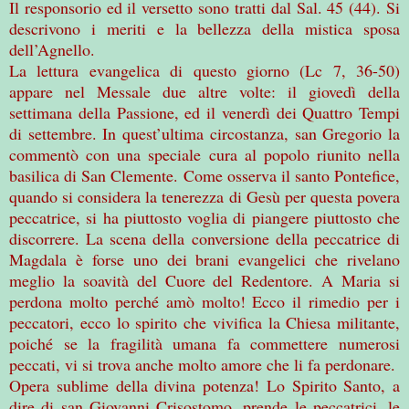
Il responsorio ed il versetto sono tratti dal Sal. 45 (44). Si
descrivono i meriti e la bellezza della mistica sposa
dell’Agnello.
La lettura evangelica di questo giorno (Lc 7, 36-50)
appare nel Messale due altre volte: il giovedì della
settimana della Passione, ed il venerdì dei Quattro Tempi
di settembre. In quest’ultima circostanza, san Gregorio la
commentò con una speciale cura al popolo riunito nella
basilica di San Clemente. Come osserva il santo Pontefice,
quando si considera la tenerezza di Gesù per questa povera
peccatrice, si ha piuttosto voglia di piangere piuttosto che
discorrere. La scena della conversione della peccatrice di
Magdala è forse uno dei brani evangelici che rivelano
meglio la soavità del Cuore del Redentore. A Maria si
perdona molto perché amò molto! Ecco il rimedio per i
peccatori, ecco lo spirito che vivifica la Chiesa militante,
poiché se la fragilità umana fa commettere numerosi
peccati, vi si trova anche molto amore che li fa perdonare.
Opera sublime della divina potenza! Lo Spirito Santo, a
dire di san Giovanni Crisostomo, prende le peccatrici, le