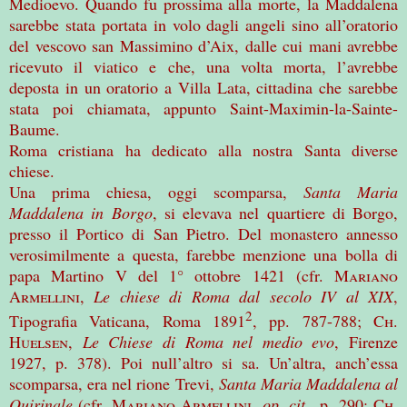
Medioevo. Quando fu prossima alla morte, la Maddalena
sarebbe stata portata in volo dagli angeli sino all’oratorio
del vescovo san Massimino d’Aix, dalle cui mani avrebbe
ricevuto il viatico e che, una volta morta, l’avrebbe
deposta in un oratorio a Villa Lata, cittadina che sarebbe
stata poi chiamata, appunto Saint-Maximin-la-Sainte-
Baume.
Roma cristiana ha dedicato alla nostra Santa diverse
chiese.
Una prima chiesa, oggi scomparsa,
Santa Maria
Maddalena in Borgo
, si elevava nel quartiere di Borgo,
presso il Portico di San Pietro. Del monastero annesso
verosimilmente a questa, farebbe menzione una bolla di
papa Martino V del 1° ottobre 1421 (cfr.
Mariano
Armellini
,
Le chiese di Roma dal secolo IV al XIX
,
2
Tipografia Vaticana, Roma 1891
, pp. 787-788;
Ch.
Huelsen
,
Le Chiese di Roma nel medio evo
, Firenze
1927, p. 378). Poi null’altro si sa. Un’altra, anch’essa
scomparsa, era nel rione Trevi,
Santa Maria Maddalena al
Quirinale
(cfr.
Mariano Armellini
,
op. cit
., p. 290;
Ch.