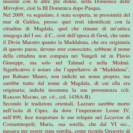
insieme con le altre pie donne, nella Domenica delle
Mirrofore
, cioè la III Domenica dopo Pasqua.
Nel 2009, va segnalato, è stata scoperta, in prossimità del
mar di Galilea, presso quei resti identificati con la
cittadina di Magdala, quel che rimane di un’antica
sinagoga del I sec. d.C., cioè dell’epoca di Gesù, che tanto
il Divin Maestro quanto la Maddalena, che era originaria
di questo paese, devono aver conosciuto, sebbene il nome
della cittadina non compaia nei Vangeli né in Flavio
Giuseppe, ma solo nel Talmud e nella Mishnà.
Significativo è notare che l’appellativo di “Maddalena”,
per Rabano Mauro, non indichi un nome proprio, ma
sarebbe tratto dal nome di Magdala, di cui ella era
originaria; indichi insomma la sua provenienza (cfr.
Rabano Mauro
,
op. cit
., col. 1436A-B).
Secondo le tradizioni orientali, Lazzaro sarebbe morto
nell’isola di Cipro, da dove l’imperatore Leone IV,
nell’899, fece trasportare le sue reliquie nel
Lazarion
di
Costantinopoli; Maria, sua sorella, che dal VI sec.,
passava per essere stata sepolta, come ricorda Gregorio di