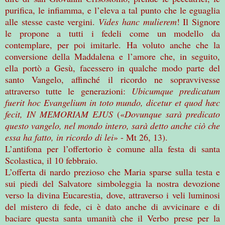
purifica, le infiamma, e l’eleva a tal punto che le eguaglia
alle stesse caste vergini.
Vides hanc mulierem
! Il Signore
le propone a tutti i fedeli come un modello da
contemplare, per poi imitarle. Ha voluto anche che la
conversione della Maddalena e l’amore che, in seguito,
ella portò a Gesù, facessero in qualche modo parte del
santo Vangelo, affinché il ricordo ne sopravvivesse
attraverso tutte le generazioni:
Ubicumque predicatum
fuerit hoc Evangelium in toto mundo, dicetur et quod hæc
fecit, IN MEMORIAM EJUS
(«
Dovunque sarà predicato
questo vangelo, nel mondo intero, sarà detto anche ciò che
essa ha fatto, in ricordo di lei
» - Mt 26, 13).
L’antifona per l’offertorio è comune alla festa di santa
Scolastica, il 10 febbraio.
L’offerta di nardo prezioso che Maria sparse sulla testa e
sui piedi del Salvatore simboleggia la nostra devozione
verso la divina Eucarestia, dove, attraverso i veli luminosi
del mistero di fede, ci è dato anche di avvicinare e di
baciare questa santa umanità che il Verbo prese per la