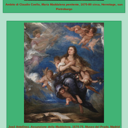
Ambito di Claudio Coello,
Maria Maddalena penitente
, 1670-80 circa, Hermitage, san
Pietroburgo
José Antolínez,
Assunzione della Maddalena
, 1670-75, Museo del Prado, Madrid