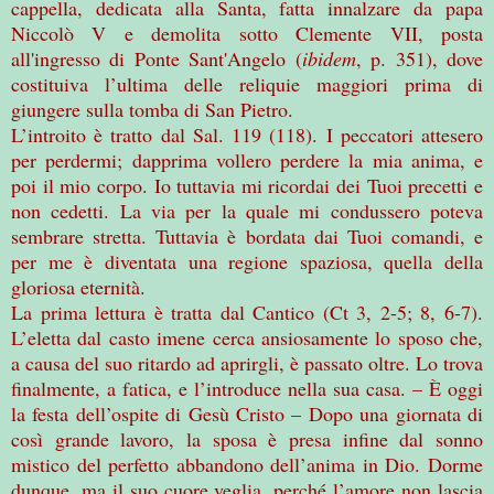
cappella, dedicata alla Santa, fatta innalzare da papa
Niccolò V e demolita sotto Clemente VII, posta
all'ingresso di Ponte Sant'Angelo (
ibidem
, p. 351), dove
costituiva l’ultima delle reliquie maggiori prima di
giungere sulla tomba di San Pietro.
L’introito è tratto dal Sal. 119 (118). I peccatori attesero
per perdermi; dapprima vollero perdere la mia anima, e
poi il mio corpo. Io tuttavia mi ricordai dei Tuoi precetti e
non cedetti. La via per la quale mi condussero poteva
sembrare stretta. Tuttavia è bordata dai Tuoi comandi, e
per me è diventata una regione spaziosa, quella della
gloriosa eternità.
La prima lettura è tratta dal Cantico (Ct 3, 2-5; 8, 6-7).
L’eletta dal casto imene cerca ansiosamente lo sposo che,
a causa del suo ritardo ad aprirgli, è passato oltre. Lo trova
finalmente, a fatica, e l’introduce nella sua casa. – È oggi
la festa dell’ospite di Gesù Cristo – Dopo una giornata di
così grande lavoro, la sposa è presa infine dal sonno
mistico del perfetto abbandono dell’anima in Dio. Dorme
dunque, ma il suo cuore veglia, perché l’amore non lascia