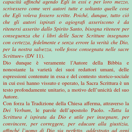
capacità affinché agendo Egli in essi e per loro mezzo,
scrivessero come veri autori tutte e soltanto quelle cose
che Egli voleva fossero scritte. Poiché, dunque, tutto ciò
che gli autori ispirati o agiografi asseriscono è da
ritenersi asserito dallo Spirito Santo, bisogna ritenere per
conseguenza che i libri delle Sacre Scritture insegnano
con certezza, fedelmente e senza errore la verità che Dio,
per la nostra salvezza, volle fosse consegnata nelle sacre
Scritture
»
(DV 11).
Dio dunque è veramente l’Autore della Bibbia e
nonostante la varietà dei suoi redattori umani, delle
espressioni contenute in essa e del contesto storico-sociale
in cui essi hanno vissuto e operato, la Sacra Scrittura è un
testo profondamente unitario, a motivo dell’unicità del suo
Autore.
Con forza la Tradizione della Chiesa afferma, attraverso la
Dei Verbum
, le parole dell’apostolo Paolo. «
Tutta la
Scrittura è ispirata da Dio e utile per insegnare, per
convincere, per correggere, per educare alla giustizia,
affinché l’uomo di Dio sia perfetto, addestrato ad ogni