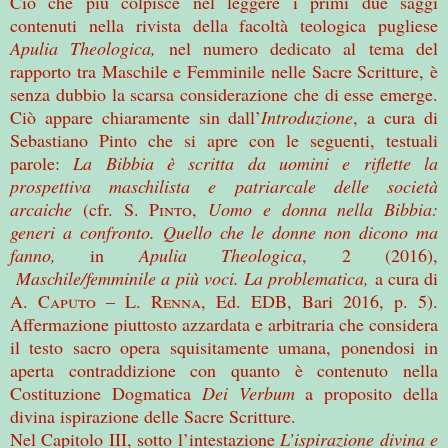
Ciò che più colpisce nel leggere i primi due saggi
contenuti nella rivista della facoltà teologica pugliese
Apulia Theologica,
nel numero dedicato al tema del
rapporto tra Maschile e Femminile nelle Sacre Scritture, è
senza dubbio la scarsa considerazione che di esse emerge.
Ciò appare chiaramente sin dall’
Introduzione
, a cura di
Sebastiano Pinto che si apre con le seguenti, testuali
parole:
La Bibbia è scritta da uomini e riflette la
prospettiva maschilista e patriarcale delle società
arcaiche
(cfr.
S. Pinto
,
Uomo e donna nella Bibbia:
generi a confronto. Quello che le donne non dicono ma
fanno,
in
Apulia Theologica
, 2 (2016),
Maschile/femminile a più voci. La problematica,
a cura di
A.
Caputo – L. Renna
, Ed. EDB, Bari 2016, p. 5).
Affermazione piuttosto azzardata e arbitraria che considera
il testo sacro opera squisitamente umana, ponendosi in
aperta contraddizione con quanto è contenuto nella
Costituzione Dogmatica
Dei Verbum
a proposito della
divina ispirazione delle Sacre Scritture.
Nel Capitolo III, sotto l’intestazione
L’ispirazione divina e