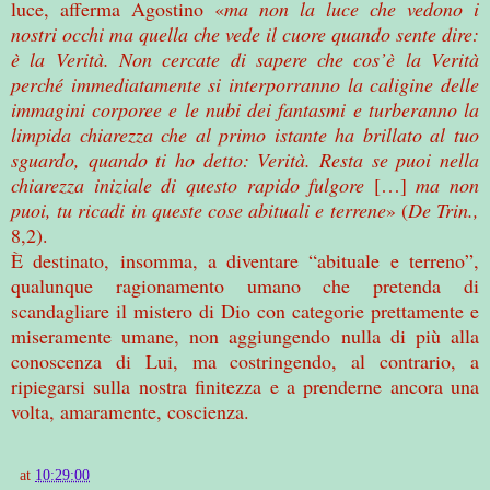
luce, afferma Agostino «
ma non la luce che vedono i
nostri occhi ma quella che vede il cuore quando sente dire:
è la Verità. Non cercate di sapere che cos’è la Verità
perché immediatamente si interporranno la caligine delle
immagini corporee e le nubi dei fantasmi e turberanno la
limpida chiarezza che al primo istante ha brillato al tuo
sguardo, quando ti ho detto: Verità. Resta se puoi nella
chiarezza iniziale di questo rapido fulgore
[…]
ma non
puoi, tu ricadi in queste cose abituali e terrene
» (
De Trin.,
8,2).
È destinato, insomma, a diventare “abituale e terreno”,
qualunque ragionamento umano che pretenda di
scandagliare il mistero di Dio con categorie prettamente e
miseramente umane, non aggiungendo nulla di più alla
conoscenza di Lui, ma costringendo, al contrario, a
ripiegarsi sulla nostra finitezza e a prenderne ancora una
volta, amaramente, coscienza.
at
10:29:00