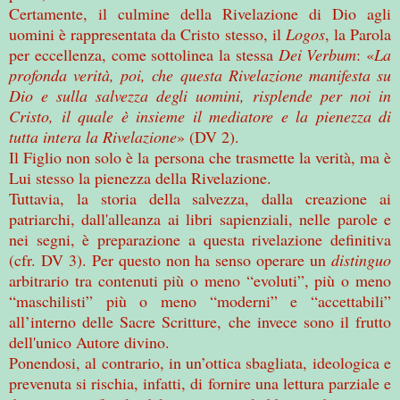
Certamente, il culmine della Rivelazione di Dio agli
uomini è rappresentata da Cristo stesso, il
Logos
, la Parola
per eccellenza, come sottolinea la stessa
Dei Verbum
: «
La
profonda verità, poi, che questa Rivelazione manifesta su
Dio e sulla salvezza degli uomini, risplende per noi in
Cristo, il quale è insieme il mediatore e la pienezza di
tutta intera la Rivelazione
» (DV 2).
Il Figlio non solo è la persona che trasmette la verità, ma è
Lui stesso la pienezza della Rivelazione.
Tuttavia, la storia della salvezza, dalla creazione ai
patriarchi, dall'alleanza ai libri sapienziali, nelle parole e
nei segni, è preparazione a questa rivelazione definitiva
(cfr. DV 3). Per questo non ha senso operare un
distinguo
arbitrario tra contenuti più o meno “evoluti”, più o meno
“maschilisti” più o meno “moderni” e “accettabili”
all’interno delle Sacre Scritture, che invece sono il frutto
dell'unico Autore divino.
Ponendosi, al contrario, in un’ottica sbagliata, ideologica e
prevenuta si rischia, infatti, di fornire una lettura parziale e