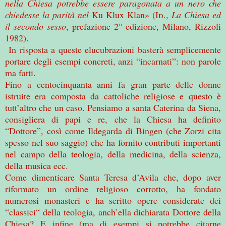
nella Chiesa potrebbe essere paragonata a un nero che
chiedesse la parità nel
Ku Klux Klan» (
Id
.,
La Chiesa ed
il secondo sesso
, prefazione 2° edizione, Milano, Rizzoli
1982).
In risposta a queste elucubrazioni basterà semplicemente
portare degli esempi concreti, anzi “incarnati”: non parole
ma fatti.
Fino a centocinquanta anni fa gran parte delle donne
istruite era composta da cattoliche religiose e questo è
tutt’altro che un caso. Pensiamo a santa Caterina da Siena,
consigliera di papi e re, che la Chiesa ha definito
“Dottore”, così come Ildegarda di Bingen (che Zorzi cita
spesso nel suo saggio) che ha fornito contributi importanti
nel campo della teologia, della medicina, della scienza,
della musica ecc.
Come dimenticare Santa Teresa d’Avila che, dopo aver
riformato un ordine religioso corrotto, ha fondato
numerosi monasteri e ha scritto opere considerate dei
“classici“ della teologia, anch’ella dichiarata Dottore della
Chiesa? E infine (ma di esempi si potrebbe citarne