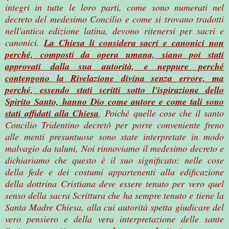
integri in tutte le loro parti, come sono numerati nel
decreto del medesimo Concilio e come si trovano tradotti
nell'antica edizione latina, devono ritenersi per sacri e
canonici.
La Chiesa li considera sacri e canonici non
perché, composti da opera umana, siano poi stati
approvati dalla sua autorità, e neppure perché
contengono la Rivelazione divina senza errore, ma
perché, essendo stati scritti sotto l'ispirazione dello
Spirito Santo, hanno Dio come autore e come tali sono
stati affidati alla Chiesa
. Poiché quelle cose che il santo
Concilio Tridentino decretò per porre conveniente freno
alle menti presuntuose sono state interpretate in modo
malvagio da taluni, Noi rinnoviamo il medesimo decreto e
dichiariamo che questo è il suo significato: nelle cose
della fede e dei costumi appartenenti alla edificazione
della dottrina Cristiana deve essere tenuto per vero quel
senso della sacra Scrittura che ha sempre tenuto e tiene la
Santa Madre Chiesa, alla cui autorità spetta giudicare del
vero pensiero e della vera interpretazione delle sante