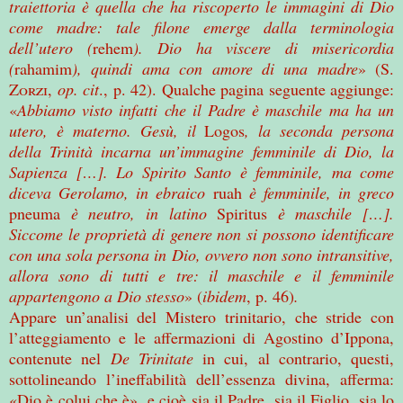
traiettoria è quella che ha riscoperto le immagini di Dio
come madre: tale filone emerge dalla terminologia
dell’utero (
rehem
). Dio ha viscere di misericordia
(
rahamim
), quindi ama con amore di una madre
» (S.
Zorzi
,
op. cit
., p. 42). Qualche pagina seguente aggiunge:
«
Abbiamo visto infatti che il Padre è maschile ma ha un
utero, è materno. Gesù, il
Logos
, la seconda persona
della Trinità incarna un’immagine femminile di Dio, la
Sapienza […]. Lo Spirito Santo è femminile, ma come
diceva Gerolamo, in ebraico
ruah
è femminile, in greco
pneuma
è neutro, in latino
Spiritus
è maschile […].
Siccome le proprietà di genere non si possono identificare
con una sola persona in Dio, ovvero non sono intransitive,
allora sono di tutti e tre: il maschile e il femminile
appartengono a Dio stesso
» (
ibidem
, p. 46)
.
Appare un’analisi del Mistero trinitario, che stride con
l’atteggiamento e le affermazioni di Agostino d’Ippona,
contenute nel
De Trinitate
in cui, al contrario, questi,
sottolineando l’ineffabilità dell’essenza divina, afferma:
«Dio è colui che è», e cioè sia il Padre, sia il Figlio, sia lo