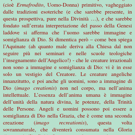
(cioè
Ermafrodito
, Uomo-Donna) primitivo, vagheggiato
dalle tradizioni esoteriche (e che sarebbe presente, in
questa prospettiva, pure nella Divinità …), e che sarebbe
fondato sull’errata interpretazione del passo della Genesi
laddove si afferma che l’uomo sarebbe immagine e
somiglianza di Dio. Si dimentica però – come ben spiega
l’Aquinate (ah quanto male deriva alla Chiesa dal non
seguire più nei seminari e nelle scuole teologiche
l’insegnamento dell’Angelico!) - che le creature irrazionali
non sono a immagine e somiglianza di Dio: vi è in esse
solo un vestigio del Creatore. Le creature angeliche
innanzitutto, e poi anche gli uomini, sono a immagine di
Dio (
imago creationis
) non nel corpo, ma nell’anima
intellettuale. L’essenza dell’anima umana è immagine
dell’unità della natura divina, le potenze, della Trinità
delle Persone. Angeli e uomini possono poi essere a
somiglianza di Dio nella Grazia, che è come una seconda
creazione (
imago recreationis
), questa volta
sovrannaturale, che diventerà consumata nella Gloria