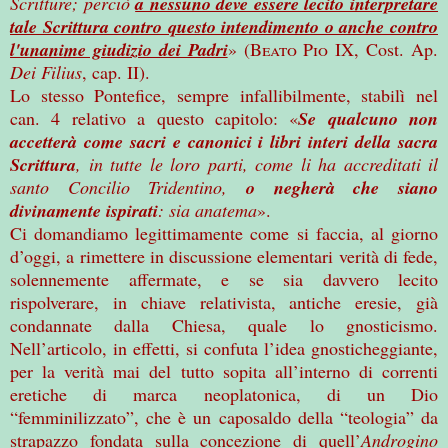
Scritture; perciò
a nessuno deve essere lecito interpretare
tale Scrittura contro questo intendimento o anche contro
l'unanime giudizio dei Padri
» (
Beato Pio IX
, Cost. Ap.
Dei Filius
, cap. II).
Lo stesso Pontefice, sempre infallibilmente, stabilì nel
can. 4 relativo a questo capitolo: «
Se qualcuno non
accetterà come sacri e canonici i libri interi della sacra
Scrittura
, in tutte le loro parti, come li ha accreditati il
santo Concilio Tridentino,
o negherà che siano
divinamente ispirati
: sia anatema
».
Ci domandiamo legittimamente come si faccia, al giorno
d’oggi, a rimettere in discussione elementari verità di fede,
solennemente affermate, e se sia davvero lecito
rispolverare, in chiave relativista, antiche eresie, già
condannate dalla Chiesa, quale lo gnosticismo.
Nell’articolo, in effetti, si confuta l’idea gnosticheggiante,
per la verità mai del tutto sopita all’interno di correnti
eretiche di marca neoplatonica, di un Dio
“femminilizzato”, che è un caposaldo della “teologia” da
strapazzo fondata sulla concezione di quell’
Androgino