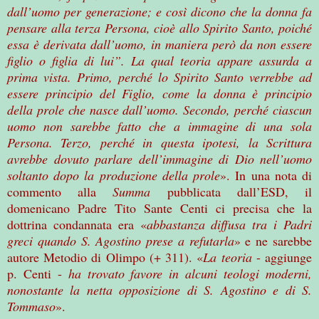
dall’uomo per generazione; e così dicono che la donna fa
pensare alla terza Persona, cioè allo Spirito Santo, poiché
essa è derivata dall’uomo, in maniera però da non essere
figlio o figlia di lui”. La qual teoria appare assurda a
prima vista. Primo, perché lo Spirito Santo verrebbe ad
essere principio del Figlio, come la donna è principio
della prole che nasce dall’uomo. Secondo, perché ciascun
uomo non sarebbe fatto che a immagine di una sola
Persona. Terzo, perché in questa ipotesi, la Scrittura
avrebbe dovuto parlare dell’immagine di Dio nell’uomo
soltanto dopo la produzione della prole
». In una nota di
commento alla
Summa
pubblicata dall’ESD, il
domenicano Padre Tito Sante Centi ci precisa che la
dottrina condannata era «
abbastanza diffusa tra i Padri
greci quando S. Agostino prese a refutarla
» e ne sarebbe
autore Metodio di Olimpo (+ 311). «
La teoria
- aggiunge
p. Centi -
ha trovato favore in alcuni teologi moderni,
nonostante la netta opposizione di S. Agostino e di S.
Tommaso
».