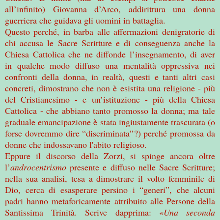
all’infinito) Giovanna d’Arco, addirittura una donna
guerriera che guidava gli uomini in battaglia.
Questo perché, in barba alle affermazioni denigratorie di
chi accusa le Sacre Scritture e di conseguenza anche la
Chiesa Cattolica che ne diffonde l’insegnamento, di aver
in qualche modo diffuso una mentalità oppressiva nei
confronti della donna, in realtà, questi e tanti altri casi
concreti, dimostrano che non è esistita una religione - più
del Cristianesimo - e un’istituzione - più della Chiesa
Cattolica - che abbiano tanto promosso la donna; ma tale
graduale emancipazione è stata ingiustamente trascurata (o
forse dovremmo dire “discriminata”?) perché promossa da
donne che indossavano l'abito religioso.
Eppure il discorso della Zorzi, si spinge ancora oltre
l’
androcentrismo
presente e diffuso nelle Sacre Scritture;
nella sua analisi, tesa a dimostrare il volto femminile di
Dio, cerca di esasperare persino i “generi”, che alcuni
padri hanno metaforicamente attribuito alle Persone della
Santissima Trinità. Scrive dapprima: «
Una seconda