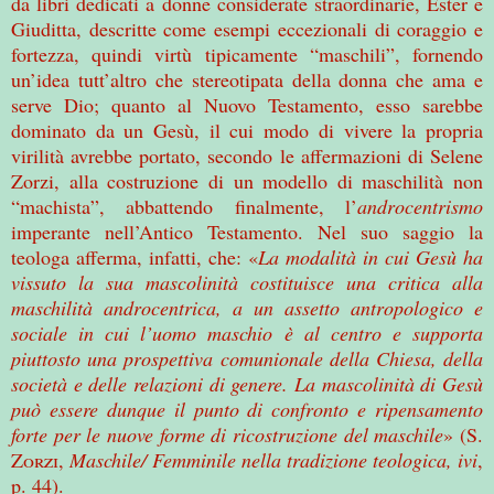
da libri dedicati a donne considerate straordinarie, Ester e
Giuditta, descritte come esempi eccezionali di coraggio e
fortezza, quindi virtù tipicamente “maschili”, fornendo
un’idea tutt’altro che stereotipata della donna che ama e
serve Dio; quanto al Nuovo Testamento, esso sarebbe
dominato da un Gesù, il cui modo di vivere la propria
virilità avrebbe portato, secondo le affermazioni di Selene
Zorzi, alla costruzione di un modello di maschilità non
“machista”, abbattendo finalmente, l’
androcentrismo
imperante nell’Antico Testamento. Nel suo saggio la
teologa afferma, infatti, che: «
La modalità in cui Gesù ha
vissuto la sua mascolinità costituisce una critica alla
maschilità androcentrica, a un assetto antropologico e
sociale in cui l’uomo maschio è al centro e supporta
piuttosto una prospettiva comunionale della Chiesa, della
società e delle relazioni di genere. La mascolinità di Gesù
può essere dunque il punto di confronto e ripensamento
forte per le nuove forme di ricostruzione del maschile
» (
S.
Zorzi
,
Maschile/ Femminile nella tradizione teologica, ivi
,
p. 44).