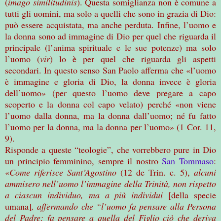
(
imago similitudinis
). Questa somiglianza non è comune a
tutti gli uomini, ma solo a quelli che sono in grazia di Dio:
può essere acquistata, ma anche perduta. Infine, l’uomo e
la donna sono ad immagine di Dio per quel che riguarda il
principale (l’anima spirituale e le sue potenze) ma solo
l’uomo (
vir
) lo è per quel che riguarda gli aspetti
secondari. In questo senso San Paolo afferma che «l’uomo
è immagine e gloria di Dio, la donna invece è gloria
dell’uomo» (per questo l’uomo deve pregare a capo
scoperto e la donna col capo velato) perché «non viene
l’uomo dalla donna, ma la donna dall’uomo; né fu fatto
l’uomo per la donna, ma la donna per l’uomo» (1 Cor. 11,
9).
Risponde a queste “teologie”, che vorrebbero pure in Dio
un principio femminino, sempre il nostro
San Tommaso
:
«
Come riferisce Sant’Agostino
(12 de Trin. c. 5),
alcuni
ammisero nell’uomo l’immagine della Trinità, non rispetto
a ciascun individuo, ma a più individui
[della specie
umana]
, affermando che “l’uomo fa pensare alla Persona
del Padre; fa pensare a quella del Figlio ciò che deriva