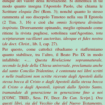
dunque del valore della Rivelazione. Si dimentica in tal
modo quanto insegna l’Apostolo Paolo, che chiama le
Scritture
eloquia Dei
(Rom. 3); nonché quanto lo stesso
rammenta al suo discepolo Timoteo nella sua II Epistola
(2 Tim. 3, 16) e cioè che
omnis Scriptura divinitus
inspirata
. Diversamente opinando, meglio opinando come
ritiene la rivista pugliese, sottolinea sant’Agostino,
tota
scripturarum vacillaret auctoritas, ideoque et fides nostra
(
de doct. Christ.
, lib. I, cap. 27).
Per questo, come cattolici ribadiamo e riaffermiamo
quanto stabilisce, tra l’altro, il Beato Pio IX in modo
infallibile: «…
Questa Rivelazione soprannaturale,
secondo la fede della Chiesa universale, proclamata anche
dal santo Concilio Tridentino, è contenuta nei libri scritti
e nelle tradizioni non scritte ricevute dagli Apostoli dalla
stessa bocca di Cristo o dagli Apostoli dalla stessa bocca
di Cristo o dagli Apostoli, ispirati dallo Spirito Santo,
tramandate di generazione in generazione fino a noi
[CONC. TRID., Sess. IV, Decr.
De Can. Script
.]
. Ora
questi libri, sia del Vecchio che del Nuovo Testamento,