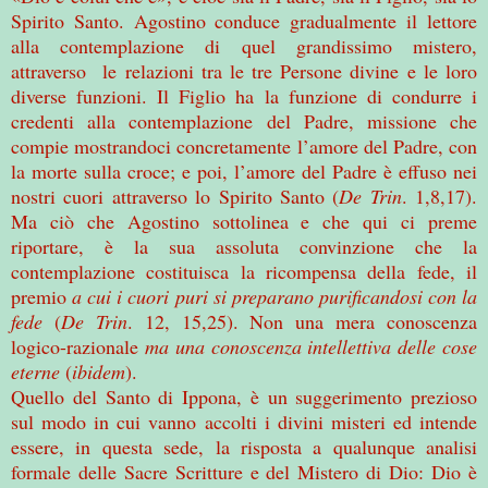
Spirito Santo. Agostino conduce gradualmente il lettore
alla contemplazione di quel grandissimo mistero,
attraverso le relazioni tra le tre Persone divine e le loro
diverse funzioni. Il Figlio ha la funzione di condurre i
credenti alla contemplazione del Padre, missione che
compie mostrandoci concretamente l’amore del Padre, con
la morte sulla croce; e poi, l’amore del Padre è effuso nei
nostri cuori attraverso lo Spirito Santo (
De Trin
. 1,8,17).
Ma ciò che Agostino sottolinea e che qui ci preme
riportare, è la sua assoluta convinzione che la
contemplazione costituisca la ricompensa della fede, il
premio
a cui i cuori puri si preparano purificandosi con la
fede
(
De Trin
. 12, 15,25). Non una mera conoscenza
logico-razionale
ma una conoscenza intellettiva delle cose
eterne
(
ibidem
).
Quello del Santo di Ippona, è un suggerimento prezioso
sul modo in cui vanno accolti i divini misteri ed intende
essere, in questa sede, la risposta a qualunque analisi
formale delle Sacre Scritture e del Mistero di Dio: Dio è