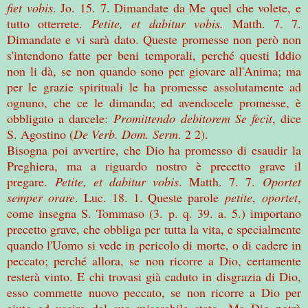
fiet vobis
. Jo. 15. 7. Dimandate da Me quel che volete, e
tutto otterrete.
Petite, et dabitur vobis.
Matth. 7. 7.
Dimandate e vi sarà dato. Queste promesse non però non
s'intendono fatte per beni temporali, perché questi Iddio
non li dà, se non quando sono per giovare all'Anima; ma
per le grazie spirituali le ha promesse assolutamente ad
ognuno, che ce le dimanda; ed avendocele promesse, è
obbligato a darcele:
Promittendo debitorem Se fecit
, dice
S. Agostino (
De Verb. Dom. Serm
. 2 2).
Bisogna poi avvertire, che Dio ha promesso di esaudir la
Preghiera, ma a riguardo nostro è precetto grave il
pregare.
Petite, et dabitur vobis
. Matth. 7. 7.
Oportet
semper orare
. Luc. 18. 1. Queste parole
petite
,
oportet
,
come insegna S. Tommaso (3. p. q. 39. a. 5.) importano
precetto grave, che obbliga per tutta la vita, e specialmente
quando l'Uomo si vede in pericolo di morte, o di cadere in
peccato; perché allora, se non ricorre a Dio, certamente
resterà vinto. E chi trovasi già caduto in disgrazia di Dio,
esso commette nuovo peccato, se non ricorre a Dio per
aiuto ad uscire dal suo miserabile stato. Ma Dio potrà