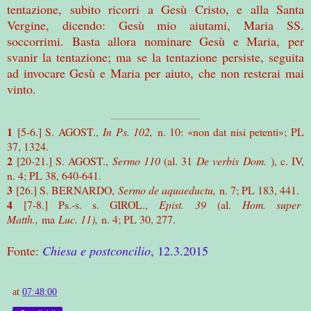
tentazione, subito ricorri a Gesù Cristo, e alla Santa
Vergine, dicendo: Gesù mio aiutami, Maria SS.
soccorrimi. Basta allora nominare Gesù e Maria, per
svanir la tentazione; ma se la tentazione persiste, seguita
ad invocare Gesù e Maria per aiuto, che non resterai mai
vinto.
1
[5-6.] S. AGOST.,
In Ps. 102,
n. 10: «non dat nisi petenti»; PL
37, 1324.
2
[20-21.] S. AGOST.,
Sermo 110
(al. 31
De verbis Dom.
), c. IV,
n. 4; PL 38, 640-641.
3
[26.] S. BERNARDO,
Sermo de aquaeductu,
n. 7; PL 183, 441.
4
[7-8.] Ps.-s. s. GIROL.,
Epist.
39
(al.
Hom. super
Matth.,
ma
Luc. 11),
n. 4; PL 30, 277.
Fonte:
Chiesa e postconcilio
, 12.3.2015
at
07:48:00