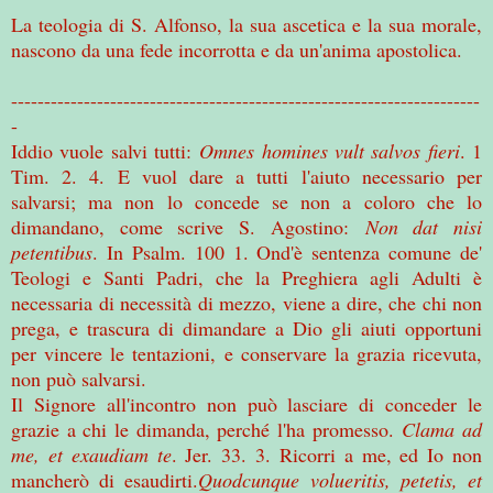
La teologia di S. Alfonso, la sua ascetica e la sua morale,
nascono da una fede incorrotta e da un'anima apostolica.
-----------------------------------------------------------------------
-
Iddio vuole salvi tutti:
Omnes homines vult salvos fieri
. 1
Tim. 2. 4. E vuol dare a tutti l'aiuto necessario per
salvarsi; ma non lo concede se non a coloro che lo
dimandano, come scrive S. Agostino:
Non dat nisi
petentibus
. In Psalm. 100 1. Ond'è sentenza comune de'
Teologi e Santi Padri, che la Preghiera agli Adulti è
necessaria di necessità di mezzo, viene a dire, che chi non
prega, e trascura di dimandare a Dio gli aiuti opportuni
per vincere le tentazioni, e conservare la grazia ricevuta,
non può salvarsi.
Il Signore all'incontro non può lasciare di conceder le
grazie a chi le dimanda, perché l'ha promesso.
Clama ad
me, et exaudiam te
. Jer. 33. 3. Ricorri a me, ed Io non
mancherò di esaudirti.
Quodcunque volueritis, petetis, et