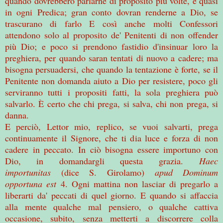
quando dovrebbero parlarne di proposito più volte, e quasi
in ogni Predica; gran conto dovran renderne a Dio, se
trascurano di farlo E così anche molti Confessori
attendono solo al proposito de' Penitenti di non offender
più Dio; e poco si prendono fastidio d'insinuar loro la
preghiera, per quando saran tentati di nuovo a cadere; ma
bisogna persuadersi, che quando la tentazione è forte, se il
Penitente non domanda aiuto a Dio per resistere, poco gli
serviranno tutti i propositi fatti, la sola preghiera può
salvarlo. È certo che chi prega, si salva, chi non prega, si
danna.
E perciò, Lettor mio, replico, se vuoi salvarti, prega
continuamente il Signore, che ti dia luce e forza di non
cadere in peccato. In ciò bisogna essere importuno con
Dio, in domandargli questa grazia.
Haec
importunitas
(dice S. Girolamo)
apud Dominum
opportuna est
4. Ogni mattina non lasciar di pregarlo a
liberarti da' peccati di quel giorno. E quando si affaccia
alla mente qualche mal pensiero, o qualche cattiva
occasione, subito, senza metterti a discorrere colla