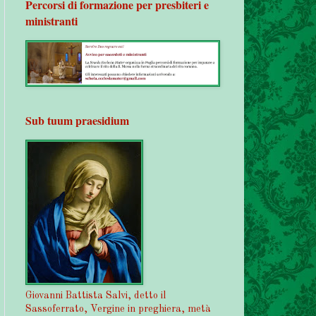
Percorsi di formazione per presbiteri e
ministranti
Sub tuum praesidium
Giovanni Battista Salvi, detto il
Sassoferrato, Vergine in preghiera, metà