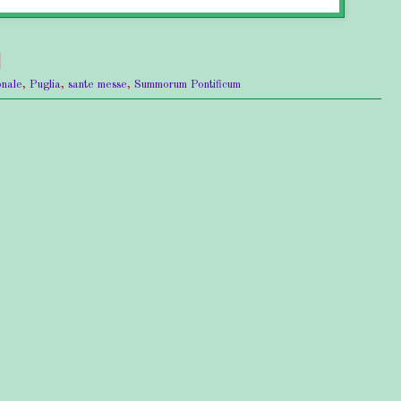
onale
,
Puglia
,
sante messe
,
Summorum Pontificum