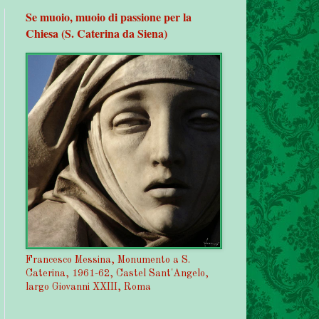
Se muoio, muoio di passione per la
Chiesa (S. Caterina da Siena)
Francesco Messina, Monumento a S.
Caterina, 1961-62, Castel Sant'Angelo,
largo Giovanni XXIII, Roma