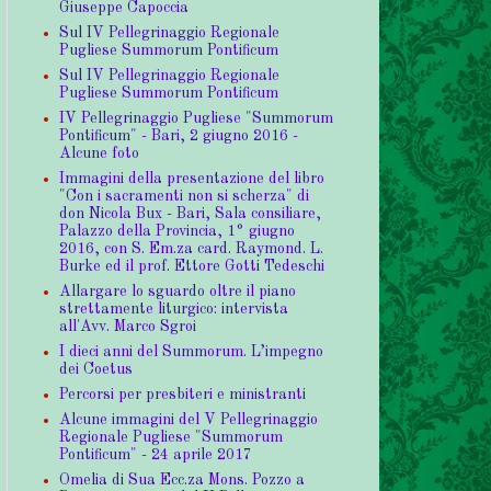
Giuseppe Capoccia
Sul IV Pellegrinaggio Regionale
Pugliese Summorum Pontificum
Sul IV Pellegrinaggio Regionale
Pugliese Summorum Pontificum
IV Pellegrinaggio Pugliese "Summorum
Pontificum" - Bari, 2 giugno 2016 -
Alcune foto
Immagini della presentazione del libro
"Con i sacramenti non si scherza" di
don Nicola Bux - Bari, Sala consiliare,
Palazzo della Provincia, 1° giugno
2016, con S. Em.za card. Raymond. L.
Burke ed il prof. Ettore Gotti Tedeschi
Allargare lo sguardo oltre il piano
strettamente liturgico: intervista
all'Avv. Marco Sgroi
I dieci anni del Summorum. L’impegno
dei Coetus
Percorsi per presbiteri e ministranti
Alcune immagini del V Pellegrinaggio
Regionale Pugliese "Summorum
Pontificum" - 24 aprile 2017
Omelia di Sua Ecc.za Mons. Pozzo a