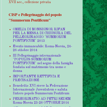
XVII sec., collezione privata
CISP e Pellegrinaggio del popolo
"Summorum Pontificum"
OMELIA DI MONSIGNOR RIFAN
PER LA MESSA DI CHIUSURA DEL
PELLEGRINAGGIO "SUMMORUM
PONTIFICUM" 2013
Evento immancabile: Roma-Norcia, 24-
26 ottobre 2014
III Pellegrinaggio internazionale
"POPULUS SUMMORUM
PONTIFICUM" nel segno della famiglia
fondata sul matrimonio tra uomo e
donna
IMPORTANTE RETTIFICA E
PRECISAZIONE
Benedetto XVI riceve la Federazione
Internazionale Juventutem e saluta
l'intero popolo Summorum Pontificum
PEREGRINATIO AD PETRI SEDEM
Roma-Norcia 23-26 OTTOBRE 2014