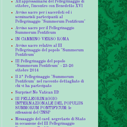
All'approssimarsi del Pellegrinaggio di
ottobre, l'incontro con Benedetto XVI
Avviso sacro per i sacerdoti ed i
seminaristi partecipanti al
Pellegrinaggio "Summorum Pontificum"
Avviso sacro per il Pellegrinaggio
Summorum Pontificum
IN CAMMINO VERSO ROMA
Avviso sacro relativo al III
Pellegrinaggio del popolo "Summorum
Pontificum"
III Pellegrinaggio del popolo
"Summorum Pontificum" - 23-26
ottobre 2014
Il 3° Pellegrinaggio "Summorum
Pontificum" nel racconto dettagliato di
chi vi ha partecipato
Surprise! No Vatican III!
III PELLEGRINAGGIO
INTERNAZIONALE DEL POPULUS
SUMMORUM PONTIFICUM: le
riflessioni del CNSP
Messaggio del card. segretario di Stato
in occasione del III Pellegrinaggio