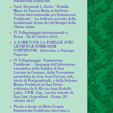
Summorum Pontificum
Card. Raymond L. Burke: "Homilia
Missa de Sancta Maria in Sabbato -
Coetus Internationalis pro Summorum
Pontificum" - La bellezza perenne della
tradizionale forma dei riti liturgici della
Chiesa latina
IV Pellegrinaggio internazionale a
Roma - 22-25 ottobre 2015
À ROME POUR LA FAMILLE AVEC
LE PEUPLE SUMMORUM
PONTIFICUM - Intervista a Giuseppe
Capoccia
IV Pellegrinaggio "Summorum
Pontificum" - Immagini dell'Adorazione
eucaristica nella Basilica di San
Lorenzo in Damaso, della Processione
presieduta da dom Jean Pateau, osb,
abate di Fontgombault, e della Solenne
Messa Pontificale in San Pietro
celebrata da S. Ecc.za Juan Rodolfo
Laise, O.F.M. Cap., vescovo emerito di
San Luis (Argentina) - Roma, 25
ottobre 2015
Faccia a faccia col Motu Proprio
Summorum Pontificum: intervista a