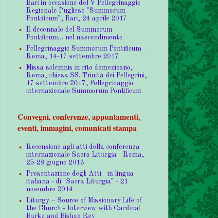
Bari in occasione del V Pellegrinaggio
Regionale Pugliese "Summorum
Pontificum", Bari, 24 aprile 2017
Il decennale del Summorum
Pontificum… nel nascondimento
Pellegrinaggio Summorum Pontificum -
Roma, 14-17 settembre 2017
Missa solemnis in rito domenicano,
Roma, chiesa SS. Trinità dei Pellegrini,
17 settembre 2017, Pellegrinaggio
internazionale Summorum Pontificum
Convegni, conferenze, appuntamenti,
eventi, immagini, comunicati stampa
Recensione agli atti della conferenza
internazionale Sacra Liturgia - Roma,
25-28 giugno 2013
Presentazione degli Atti - in lingua
italiana - di "Sacra Liturgia" - 21
novembre 2014
Liturgy – Source of Missionary Life of
the Church - Interview with Cardinal
Burke and Bishop Rey