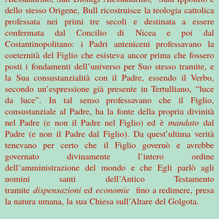
dello stesso Origene, Bull ricostruisce la teologia cattolica
professata nei primi tre secoli e destinata a essere
confermata dal Concilio di Nicea e poi dal
Costantinopolitano: i Padri anteniceni professavano la
coeternità del Figlio che esisteva ancor prima che fossero
posti i fondamenti dell’universo per Suo stesso tramite, e
la Sua consustanzialità con il Padre, essendo il Verbo,
secondo un’espressione già presente in Tertulliano, “luce
da luce”. In tal senso professavano che il Figlio,
consustanziale al Padre, ha la fonte della propria divinità
nel Padre (e non il Padre nel Figlio) ed è
mandato
dal
Padre (e non il Padre dal Figlio). Da quest’ultima verità
tenevano per certo che il Figlio governò e avrebbe
governato divinamente l’intero ordine
dell’amministrazione del mondo e che Egli parlò agli
uomini santi dell’Antico Testamento
tramite
dispensazioni
ed
economie
fino a redimere, presa
la natura umana, la sua Chiesa sull’Altare del Golgota.