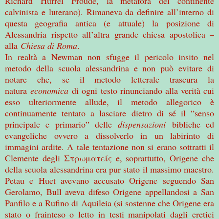
Richard Hurrel Froude, la metafora del continente
calvinista e luterano). Rimaneva da definire all’interno di
questa geografia antica (e attuale) la posizione di
Alessandria rispetto all’altra grande chiesa apostolica –
alla
Chiesa di Roma
.
In realtà a Newman non sfugge il pericolo insito nel
metodo della scuola alessandrina e non può evitare di
notare che, se il metodo letterale trascura la
natura
economica
di ogni testo rinunciando alla verità cui
esso ulteriormente allude, il metodo allegorico è
continuamente tentato a lasciare dietro di sé il “senso
principale e primario” delle
dispensazioni
bibliche ed
evangeliche ovvero a dissolverlo in un labirinto di
immagini ardite. A tale tentazione non si erano sottratti il
Clemente degli Στρωματείς e, soprattutto, Origene che
della scuola alessandrina era pur stato il massimo maestro.
Petau e Huet avevano accusato Origene seguendo San
Gerolamo, Bull aveva difeso Origene appellandosi a San
Panfilo e a Rufino di Aquileia (si sostenne che Origene era
stato o frainteso o letto in testi manipolati dagli eretici