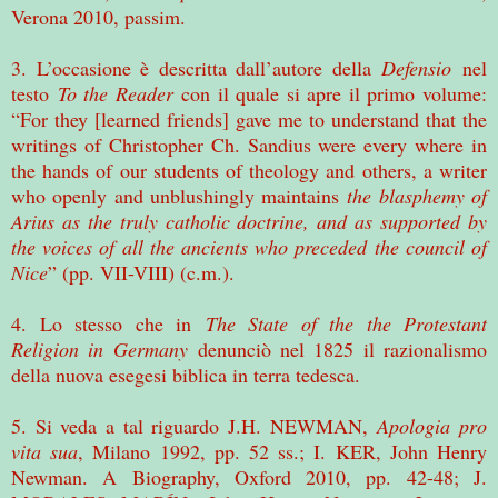
Verona 2010, passim.
3. L’occasione è descritta dall’autore della
Defensio
nel
testo
To the Reader
con il quale si apre il primo volume:
“For they [learned friends] gave me to understand that the
writings of Christopher Ch.
Sandius were every where in
the hands of our students of theology and others, a writer
who openly and unblushingly maintains
the blasphemy of
Arius as the truly catholic doctrine, and as supported by
the voices of all the ancients who preceded the council of
Nice
” (pp.
VII-VIII) (c.m.).
4. Lo stesso che in
The State of the the Protestant
Religion in Germany
denunciò nel 1825 il razionalismo
della nuova esegesi biblica in terra tedesca.
5. Si veda a tal riguardo J.H. NEWMAN,
Apologia pro
vita sua
, Milano 1992, pp. 52 ss.; I. KER, John Henry
Newman.
A Biography, Oxford 2010, pp. 42-48; J.