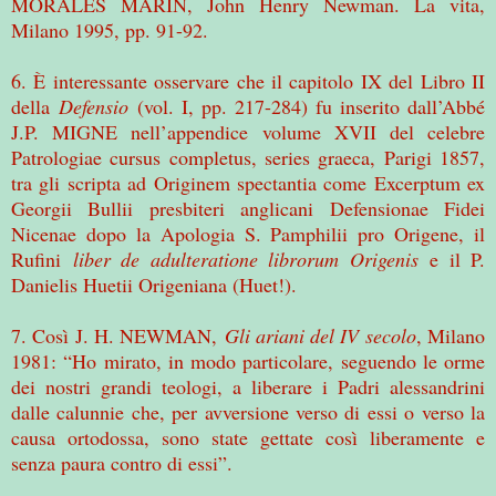
MORALES MARÍN, John Henry Newman.
La vita,
Milano 1995, pp. 91-92.
6. È interessante osservare che il capitolo IX del Libro II
della
Defensio
(vol. I, pp. 217-284) fu inserito dall’Abbé
J.P. MIGNE nell’appendice volume XVII del celebre
Patrologiae cursus completus, series graeca, Parigi 1857,
tra gli scripta ad Originem spectantia come Excerptum ex
Georgii Bullii presbiteri anglicani Defensionae Fidei
Nicenae dopo la Apologia S. Pamphilii pro Origene, il
Rufini
liber de adulteratione librorum Origenis
e il P.
Danielis Huetii Origeniana (Huet!).
7. Così J. H. NEWMAN,
Gli ariani del IV secolo
, Milano
1981: “Ho mirato, in modo particolare, seguendo le orme
dei nostri grandi teologi, a liberare i Padri alessandrini
dalle calunnie che, per avversione verso di essi o verso la
causa ortodossa, sono state gettate così liberamente e
senza paura contro di essi”.