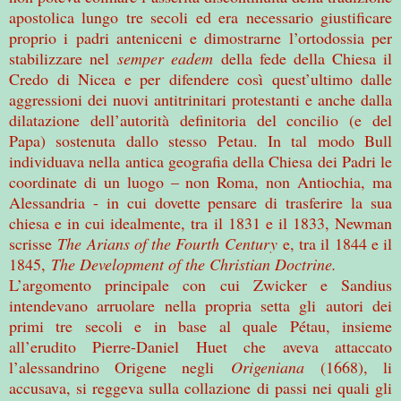
apostolica lungo tre secoli ed era necessario giustificare
proprio i padri anteniceni e dimostrarne l’ortodossia per
stabilizzare nel
semper eadem
della fede della Chiesa il
Credo di Nicea e per difendere così quest’ultimo dalle
aggressioni dei nuovi antitrinitari protestanti e anche dalla
dilatazione dell’autorità definitoria del concilio (e del
Papa) sostenuta dallo stesso Petau. In tal modo Bull
individuava nella antica geografia della Chiesa dei Padri le
coordinate di un luogo – non Roma, non Antiochia, ma
Alessandria - in cui dovette pensare di trasferire la sua
chiesa e in cui idealmente, tra il 1831 e il 1833, Newman
scrisse
The Arians of the Fourth Century
e, tra il 1844 e il
1845,
The Development of the Christian Doctrine.
L’argomento principale con cui Zwicker e Sandius
intendevano arruolare nella propria setta gli autori dei
primi tre secoli e in base al quale Pétau, insieme
all’erudito Pierre-Daniel Huet che aveva attaccato
l’alessandrino Origene negli
Origeniana
(1668), li
accusava, si reggeva sulla collazione di passi nei quali gli