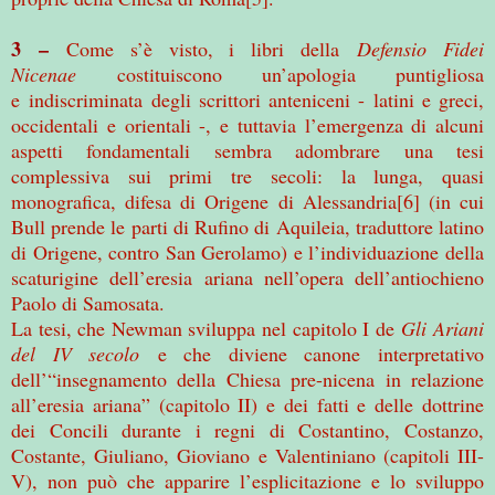
3 –
Come s’è visto, i libri della
Defensio Fidei
Nicenae
costituiscono un’apologia puntigliosa
e indiscriminata degli scrittori anteniceni - latini e greci,
occidentali e orientali -, e tuttavia l’emergenza di alcuni
aspetti fondamentali sembra adombrare una tesi
complessiva sui primi tre secoli: la lunga, quasi
monografica, difesa di Origene di Alessandria[6] (in cui
Bull prende le parti di Rufino di Aquileia, traduttore latino
di Origene, contro San Gerolamo) e l’individuazione della
scaturigine dell’eresia ariana nell’opera dell’antiochieno
Paolo di Samosata.
La tesi, che Newman sviluppa nel capitolo I de
Gli Ariani
del IV secolo
e che diviene canone interpretativo
dell’“insegnamento della Chiesa pre-nicena in relazione
all’eresia ariana” (capitolo II) e dei fatti e delle dottrine
dei Concili durante i regni di Costantino, Costanzo,
Costante, Giuliano, Gioviano e Valentiniano (capitoli III-
V), non può che apparire l’esplicitazione e lo sviluppo