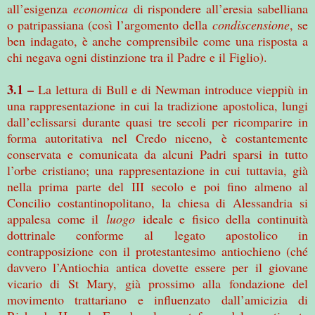
all’esigenza
economica
di rispondere all’eresia sabelliana
o patripassiana (così l’argomento della
condiscensione
, se
ben indagato, è anche comprensibile come una risposta a
chi negava ogni distinzione tra il Padre e il Figlio).
3.1 –
La lettura di Bull e di Newman introduce vieppiù in
una rappresentazione in cui la tradizione apostolica, lungi
dall’eclissarsi durante quasi tre secoli per ricomparire in
forma autoritativa nel Credo niceno, è costantemente
conservata e comunicata da alcuni Padri sparsi in tutto
l’orbe cristiano; una rappresentazione in cui tuttavia, già
nella prima parte del III secolo e poi fino almeno al
Concilio costantinopolitano, la chiesa di Alessandria si
appalesa come il
luogo
ideale e fisico della continuità
dottrinale conforme al legato apostolico in
contrapposizione con il protestantesimo antiochieno (ché
davvero l’Antiochia antica dovette essere per il giovane
vicario di St Mary, già prossimo alla fondazione del
movimento trattariano e influenzato dall’amicizia di