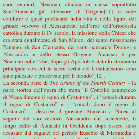
suoi nemici), Newman chiama in causa soprattutto
Sant’Atanasio già difensore di Origene[11] e vede
confluire e quasi purificarsi nella vita e nella figura del
grande vescovo di Alessandria, nell’eroe dell’ortodossia
cattolica durante il IV secolo, la missione della Chiesa che
era stata egualmente di San Marco, del santo missionario
Panteno, di San Clemente, dei santi patriarchi Dionigi e
Alessandro e dello stesso Origene. Atanasio è per
Newman colui “che, dopo gli Apostoli è stato lo strumento
principale con cui le sacre verità del Cristianesimo sono
state palesate e preservate per il mondo”[12].
La seconda parte di
The Arians of the Fourth Century
- la
parte storica dell’opera che tratta “il Concilio ecumenico
di Nicea durante il regno di Costantino”, i “concili durante
il regno di Costanzo” e i “concili dopo il regno di
Costanzo” – descrive il giovane Atanasio a Nicea al
seguito del suo vescovo Alessandro cui succedette, il
lungo esilio di Atanasio in Occidente dopo essere stato
accusato dai seguaci del perfido Eusebio di Nicomedia e