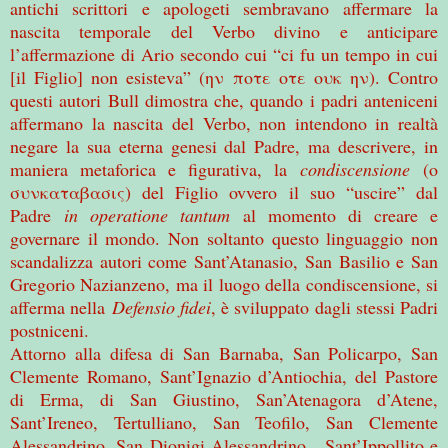
antichi scrittori e apologeti sembravano affermare la
nascita temporale del Verbo divino e anticipare
l’affermazione di Ario secondo cui “ci fu un tempo in cui
[il Figlio] non esisteva” (ην ποτε οτε ουκ ην). Contro
questi autori Bull dimostra che, quando i padri anteniceni
affermano la nascita del Verbo, non intendono in realtà
negare la sua eterna genesi dal Padre, ma descrivere, in
maniera metaforica e figurativa, la
condiscensione
(o
συνκαταβασις) del Figlio ovvero il suo “uscire” dal
Padre
in operatione tantum
al momento di creare e
governare il mondo. Non soltanto questo linguaggio non
scandalizza autori come Sant’Atanasio, San Basilio e San
Gregorio Nazianzeno, ma il luogo della condiscensione, si
afferma nella
Defensio fidei
, è sviluppato dagli stessi Padri
postniceni.
Attorno alla difesa di San Barnaba, San Policarpo, San
Clemente Romano, Sant’Ignazio d’Antiochia, del Pastore
di Erma, di San Giustino, San’Atenagora d’Atene,
Sant’Ireneo, Tertulliano, San Teofilo, San Clemente
Alessandrino, San Dionigi Alessandrino, Sant’Ippollito e