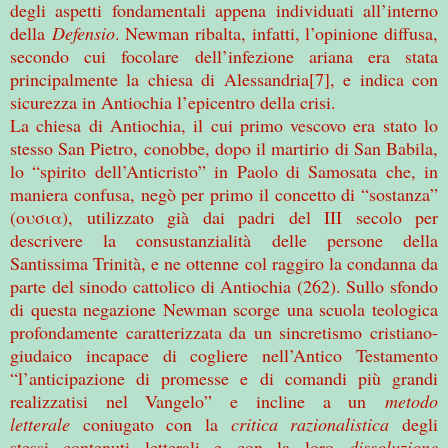
degli aspetti fondamentali appena individuati all’interno
della
Defensio
. Newman ribalta, infatti, l’opinione diffusa,
secondo cui focolare dell’infezione ariana era stata
principalmente la chiesa di Alessandria[7], e indica con
sicurezza in Antiochia l’epicentro della crisi.
La chiesa di Antiochia, il cui primo vescovo era stato lo
stesso San Pietro, conobbe, dopo il martirio di San Babila,
lo “spirito dell’Anticristo” in Paolo di Samosata che, in
maniera confusa, negò per primo il concetto di “sostanza”
(ουσια), utilizzato già dai padri del III secolo per
descrivere la consustanzialità delle persone della
Santissima Trinità, e ne ottenne col raggiro la condanna da
parte del sinodo cattolico di Antiochia (262). Sullo sfondo
di questa negazione Newman scorge una scuola teologica
profondamente caratterizzata da un sincretismo cristiano-
giudaico incapace di cogliere nell’Antico Testamento
“l’anticipazione di promesse e di comandi più grandi
realizzatisi nel Vangelo” e incline a un
metodo
letterale
coniugato con la
critica razionalistica
degli
stessi contenuti letterali e con la loro
dissoluzione