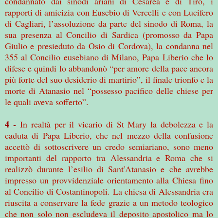
condannato dai sinodi ariani di Cesarea e di Tiro, i
rapporti di amicizia con Eusebio di Vercelli e con Lucifero
di Cagliari, l’assoluzione da parte del sinodo di Roma, la
sua presenza al Concilio di Sardica (promosso da Papa
Giulio e presieduto da Osio di Cordova), la condanna nel
355 al Concilio eusebiano di Milano, Papa Liberio che lo
difese e quindi lo abbandonò “per amore della pace ancora
più forte del suo desiderio di martirio”, il finale trionfo e la
morte di Atanasio nel “possesso pacifico delle chiese per
le quali aveva sofferto”.
4 -
In realtà per il vicario di St Mary la debolezza e la
caduta di Papa Liberio, che nel mezzo della confusione
accettò di sottoscrivere un credo semiariano, sono meno
importanti del rapporto tra Alessandria e Roma che si
realizzò durante l’esilio di Sant’Atanasio e che avrebbe
impresso un provvidenziale orientamento alla Chiesa fino
al Concilio di Costantinopoli. La chiesa di Alessandria era
riuscita a conservare la fede grazie a un metodo teologico
che non solo non escludeva il deposito apostolico ma lo