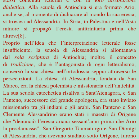
dialettica
. Alla scuola di Antiochia si era formato Ario,
anche se, al momento di dichiarare al mondo la sua eresia,
si trovava ad Alessandria. In Siria, in Palestina e nell’Asia
minore si propagò l’eresia antitrinitaria prima che
altrove[8].
Proprio nell’idea che l’interpretazione letterale fosse
insufficiente, la scuola di Alessandria si allontanava
dal
sola scriptura
di Antiochia; inoltre il concetto
di
tradizione
, che è l’antagonista di ogni letteralismo,
conservò la sua chiesa nell’ortodossia seppur attraverso le
persecuzioni. La chiesa di Alessandria, fondata da San
Marco, era la chiesa polemista e missionaria dell’antichità.
La sua scuola catechetica risaliva a Sant’Atenagora, e San
Panteno, successore del grande apologeta, era stato inviato
missionario tra gli indiani e gli arabi. San Panteno e San
Clemente Alessandrino erano stati i maestri di Origene
che “denunciò l’eresia ariana sessant’anni prima che Ario
la proclamasse”. San Gregorio Taumaturgo e San Dionigi
di Alessandria, che avevano studiato sotto Origene, furono