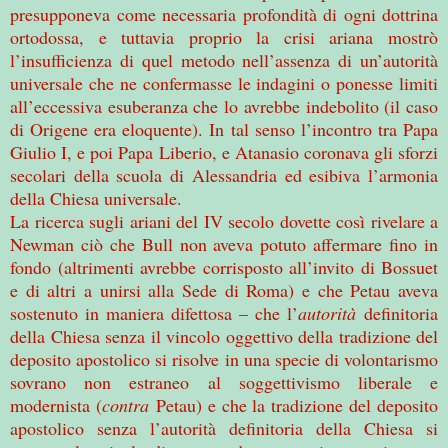
presupponeva come necessaria profondità di ogni dottrina
ortodossa, e tuttavia proprio la crisi ariana mostrò
l’insufficienza di quel metodo nell’assenza di un’autorità
universale che ne confermasse le indagini o ponesse limiti
all’eccessiva esuberanza che lo avrebbe indebolito (il caso
di Origene era eloquente). In tal senso l’incontro tra Papa
Giulio I, e poi Papa Liberio, e Atanasio coronava gli sforzi
secolari della scuola di Alessandria ed esibiva l’armonia
della Chiesa universale.
La ricerca sugli ariani del IV secolo dovette così rivelare a
Newman ciò che Bull non aveva potuto affermare fino in
fondo (altrimenti avrebbe corrisposto all’invito di Bossuet
e di altri a unirsi alla Sede di Roma) e che Petau aveva
sostenuto in maniera difettosa – che l’
autorità
definitoria
della Chiesa senza il vincolo oggettivo della tradizione del
deposito apostolico si risolve in una specie di volontarismo
sovrano non estraneo al soggettivismo liberale e
modernista (
contra
Petau) e che la tradizione del deposito
apostolico senza l’autorità definitoria della Chiesa si