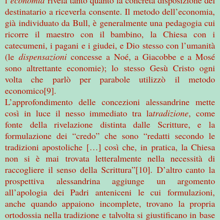
destinatario a riceverla consente. Il metodo dell’economia,
già individuato da Bull, è generalmente una pedagogia cui
ricorre il maestro con il bambino, la Chiesa con i
catecumeni, i pagani e i giudei, e Dio stesso con l’umanità
(le
dispensazioni
concesse a Noé, a Giacobbe e a Mosé
sono altrettante economie); lo stesso Gesù Cristo ogni
volta che parlò per parabole utilizzò il metodo
economico[9].
L’approfondimento delle concezioni alessandrine mette
così in luce il nesso immediato tra la
tradizione
, come
fonte della rivelazione distinta dalle Scritture, e la
formulazione dei “credo” che sono “redatti secondo le
tradizioni apostoliche […] così che, in pratica, la Chiesa
non si è mai trovata letteralmente nella necessità di
raccogliere il senso della Scrittura”[10]. D’altro canto la
prospettiva alessandrina aggiunge un argomento
all’apologia dei Padri anteniceni le cui formulazioni,
anche quando appaiono incomplete, trovano la propria
ortodossia nella tradizione e talvolta si giustificano in base