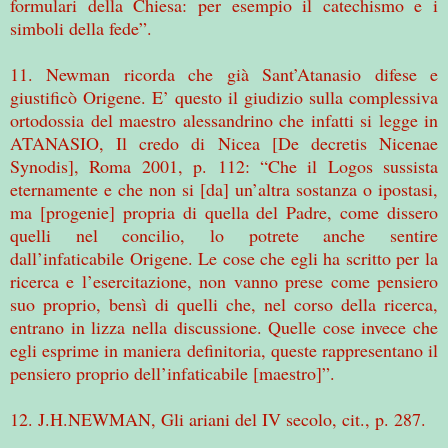
formulari della Chiesa: per esempio il catechismo e i
simboli della fede”.
11. Newman ricorda che già Sant’Atanasio difese e
giustificò Origene. E’ questo il giudizio sulla complessiva
ortodossia del maestro alessandrino che infatti si legge in
ATANASIO, Il credo di Nicea [De decretis Nicenae
Synodis], Roma 2001, p. 112: “Che il Logos sussista
eternamente e che non si [da] un’altra sostanza o ipostasi,
ma [progenie] propria di quella del Padre, come dissero
quelli nel concilio, lo potrete anche sentire
dall’infaticabile Origene. Le cose che egli ha scritto per la
ricerca e l’esercitazione, non vanno prese come pensiero
suo proprio, bensì di quelli che, nel corso della ricerca,
entrano in lizza nella discussione. Quelle cose invece che
egli esprime in maniera definitoria, queste rappresentano il
pensiero proprio dell’infaticabile [maestro]”.
12. J.H.NEWMAN, Gli ariani del IV secolo, cit., p. 287.