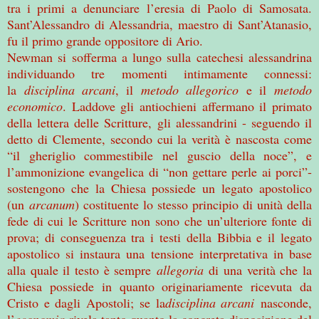
tra i primi a denunciare l’eresia di Paolo di Samosata.
Sant’Alessandro di Alessandria, maestro di Sant’Atanasio,
fu il primo grande oppositore di Ario.
Newman si sofferma a lungo sulla catechesi alessandrina
individuando tre momenti intimamente connessi:
la
disciplina arcani
, il
metodo allegorico
e il
metodo
economico
. Laddove gli antiochieni affermano il primato
della lettera delle Scritture, gli alessandrini - seguendo il
detto di Clemente, secondo cui la verità è nascosta come
“il gheriglio commestibile nel guscio della noce”, e
l’ammonizione evangelica di “non gettare perle ai porci”-
sostengono che la Chiesa possiede un legato apostolico
(un
arcanum
) costituente lo stesso principio di unità della
fede di cui le Scritture non sono che un’ulteriore fonte di
prova; di conseguenza tra i testi della Bibbia e il legato
apostolico si instaura una tensione interpretativa in base
alla quale il testo è sempre
allegoria
di una verità che la
Chiesa possiede in quanto originariamente ricevuta da
Cristo e dagli Apostoli; se la
disciplina arcani
nasconde,
l’
economia
rivela tanto quanto la concreta disposizione del