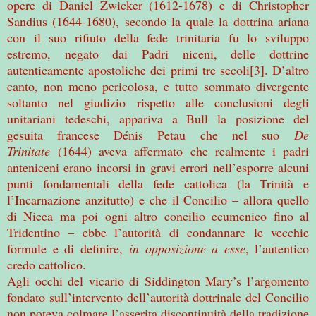
opere di Daniel Zwicker (1612-1678) e di Christopher
Sandius (1644-1680), secondo la quale la dottrina ariana
con il suo rifiuto della fede trinitaria fu lo sviluppo
estremo, negato dai Padri niceni, delle dottrine
autenticamente apostoliche dei primi tre secoli[3]. D’altro
canto, non meno pericolosa, e tutto sommato divergente
soltanto nel giudizio rispetto alle conclusioni degli
unitariani tedeschi, appariva a Bull la posizione del
gesuita francese Dénis Petau che nel suo
De
Trinitate
(1644) aveva affermato che realmente i padri
anteniceni erano incorsi in gravi errori nell’esporre alcuni
punti fondamentali della fede cattolica (la Trinità e
l’Incarnazione anzitutto) e che il Concilio – allora quello
di Nicea ma poi ogni altro concilio ecumenico fino al
Tridentino – ebbe l’autorità di condannare le vecchie
formule e di definire,
in opposizione a esse
, l’autentico
credo cattolico.
Agli occhi del vicario di Siddington Mary’s l’argomento
fondato sull’intervento dell’autorità dottrinale del Concilio
non poteva colmare l’asserita discontinuità della tradizione