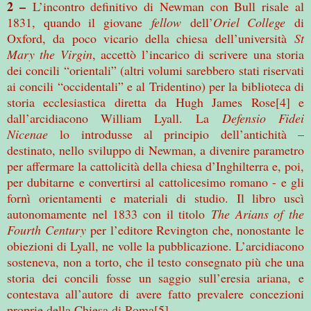
2 –
L’incontro definitivo di Newman con Bull risale al
1831, quando il giovane
fellow
dell’
Oriel College
di
Oxford, da poco vicario della chiesa dell’università
St
Mary the Virgin
, accettò l’incarico di scrivere una storia
dei concili “orientali” (altri volumi sarebbero stati riservati
ai concili “occidentali” e al Tridentino) per la biblioteca di
storia ecclesiastica diretta da Hugh James Rose[4] e
dall’arcidiacono William Lyall. La
Defensio Fidei
Nicenae
lo introdusse al principio dell’antichità –
destinato, nello sviluppo di Newman, a divenire parametro
per affermare la cattolicità della chiesa d’Inghilterra e, poi,
per dubitarne e convertirsi al cattolicesimo romano - e gli
fornì orientamenti e materiali di studio. Il libro uscì
autonomamente nel 1833 con il titolo
The Arians of the
Fourth Century
per l’editore Revington che, nonostante le
obiezioni di Lyall, ne volle la pubblicazione. L’arcidiacono
sosteneva, non a torto, che il testo consegnato più che una
storia dei concili fosse un saggio sull’eresia ariana, e
contestava all’autore di avere fatto prevalere concezioni
proprie della Chiesa di Roma[5].