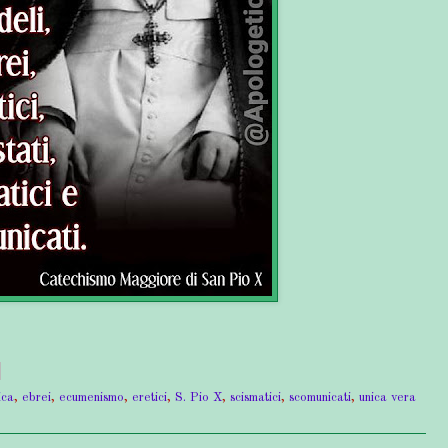
ica
,
ebrei
,
ecumenismo
,
eretici
,
S. Pio X
,
scismatici
,
scomunicati
,
unica vera