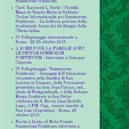
Summorum Pontificum
Card. Raymond L. Burke: "Homilia
Missa de Sancta Maria in Sabbato -
Coetus Internationalis pro Summorum
Pontificum" - La bellezza perenne della
tradizionale forma dei riti liturgici della
Chiesa latina
IV Pellegrinaggio internazionale a
Roma - 22-25 ottobre 2015
À ROME POUR LA FAMILLE AVEC
LE PEUPLE SUMMORUM
PONTIFICUM - Intervista a Giuseppe
Capoccia
IV Pellegrinaggio "Summorum
Pontificum" - Immagini dell'Adorazione
eucaristica nella Basilica di San
Lorenzo in Damaso, della Processione
presieduta da dom Jean Pateau, osb,
abate di Fontgombault, e della Solenne
Messa Pontificale in San Pietro
celebrata da S. Ecc.za Juan Rodolfo
Laise, O.F.M. Cap., vescovo emerito di
San Luis (Argentina) - Roma, 25
ottobre 2015
Faccia a faccia col Motu Proprio
Summorum Pontificum: intervista a