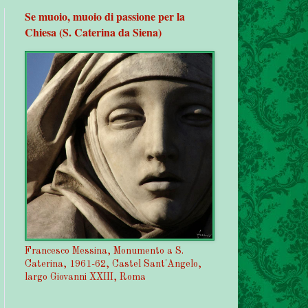
Se muoio, muoio di passione per la
Chiesa (S. Caterina da Siena)
Francesco Messina, Monumento a S.
Caterina, 1961-62, Castel Sant'Angelo,
largo Giovanni XXIII, Roma