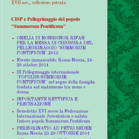
XVII sec., collezione privata
CISP e Pellegrinaggio del popolo
"Summorum Pontificum"
OMELIA DI MONSIGNOR RIFAN
PER LA MESSA DI CHIUSURA DEL
PELLEGRINAGGIO "SUMMORUM
PONTIFICUM" 2013
Evento immancabile: Roma-Norcia, 24-
26 ottobre 2014
III Pellegrinaggio internazionale
"POPULUS SUMMORUM
PONTIFICUM" nel segno della famiglia
fondata sul matrimonio tra uomo e
donna
IMPORTANTE RETTIFICA E
PRECISAZIONE
Benedetto XVI riceve la Federazione
Internazionale Juventutem e saluta
l'intero popolo Summorum Pontificum
PEREGRINATIO AD PETRI SEDEM
Roma-Norcia 23-26 OTTOBRE 2014