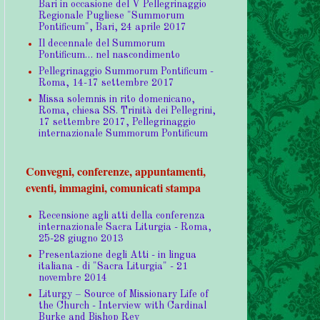
Bari in occasione del V Pellegrinaggio
Regionale Pugliese "Summorum
Pontificum", Bari, 24 aprile 2017
Il decennale del Summorum
Pontificum… nel nascondimento
Pellegrinaggio Summorum Pontificum -
Roma, 14-17 settembre 2017
Missa solemnis in rito domenicano,
Roma, chiesa SS. Trinità dei Pellegrini,
17 settembre 2017, Pellegrinaggio
internazionale Summorum Pontificum
Convegni, conferenze, appuntamenti,
eventi, immagini, comunicati stampa
Recensione agli atti della conferenza
internazionale Sacra Liturgia - Roma,
25-28 giugno 2013
Presentazione degli Atti - in lingua
italiana - di "Sacra Liturgia" - 21
novembre 2014
Liturgy – Source of Missionary Life of
the Church - Interview with Cardinal
Burke and Bishop Rey