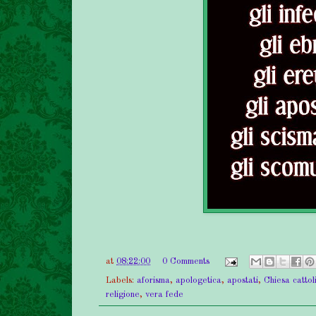
at
08:22:00
0 Comments
Labels:
aforisma
,
apologetica
,
apostati
,
Chiesa cattol
religione
,
vera fede