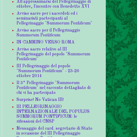
All'approssimarsi del Pellegrinaggio di
ottobre, l'incontro con Benedetto XVI
Avviso sacro per i sacerdoti ed i
seminaristi partecipanti al
Pellegrinaggio "Summorum Pontificum"
Avviso sacro per il Pellegrinaggio
Summorum Pontificum
IN CAMMINO VERSO ROMA
Avviso sacro relativo al III
Pellegrinaggio del popolo "Summorum
Pontificum"
III Pellegrinaggio del popolo
"Summorum Pontificum" - 23-26
ottobre 2014
Il 3° Pellegrinaggio "Summorum
Pontificum" nel racconto dettagliato di
chi vi ha partecipato
Surprise! No Vatican III!
III PELLEGRINAGGIO
INTERNAZIONALE DEL POPULUS
SUMMORUM PONTIFICUM: le
riflessioni del CNSP
Messaggio del card. segretario di Stato
in occasione del III Pellegrinaggio