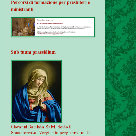
Percorsi di formazione per presbiteri e
ministranti
Sub tuum praesidium
Giovanni Battista Salvi, detto il
Sassoferrato, Vergine in preghiera, metà