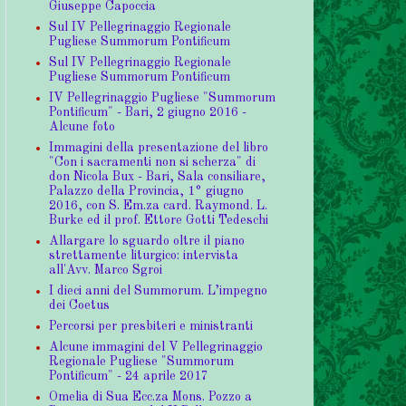
Giuseppe Capoccia
Sul IV Pellegrinaggio Regionale
Pugliese Summorum Pontificum
Sul IV Pellegrinaggio Regionale
Pugliese Summorum Pontificum
IV Pellegrinaggio Pugliese "Summorum
Pontificum" - Bari, 2 giugno 2016 -
Alcune foto
Immagini della presentazione del libro
"Con i sacramenti non si scherza" di
don Nicola Bux - Bari, Sala consiliare,
Palazzo della Provincia, 1° giugno
2016, con S. Em.za card. Raymond. L.
Burke ed il prof. Ettore Gotti Tedeschi
Allargare lo sguardo oltre il piano
strettamente liturgico: intervista
all'Avv. Marco Sgroi
I dieci anni del Summorum. L’impegno
dei Coetus
Percorsi per presbiteri e ministranti
Alcune immagini del V Pellegrinaggio
Regionale Pugliese "Summorum
Pontificum" - 24 aprile 2017
Omelia di Sua Ecc.za Mons. Pozzo a