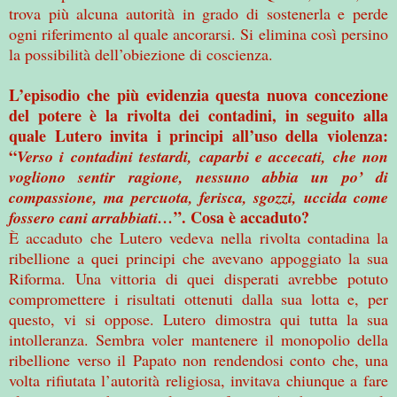
trova più alcuna autorità in grado di sostenerla e perde
ogni riferimento al quale ancorarsi. Si elimina così persino
la possibilità dell’obiezione di coscienza.
L’episodio che più evidenzia questa nuova concezione
del potere è la rivolta dei contadini, in seguito alla
quale Lutero invita i principi all’uso della violenza:
“
Verso i contadini testardi, caparbi e accecati, che non
vogliono sentir ragione, nessuno abbia un po’ di
compassione, ma percuota, ferisca, sgozzi, uccida come
”. Cosa è accaduto?
fossero cani arrabbiati…
È accaduto che Lutero vedeva nella rivolta contadina la
ribellione a quei principi che avevano appoggiato la sua
Riforma. Una vittoria di quei disperati avrebbe potuto
compromettere i risultati ottenuti dalla sua lotta e, per
questo, vi si oppose. Lutero dimostra qui tutta la sua
intolleranza. Sembra voler mantenere il monopolio della
ribellione verso il Papato non rendendosi conto che, una
volta rifiutata l’autorità religiosa, invitava chiunque a fare