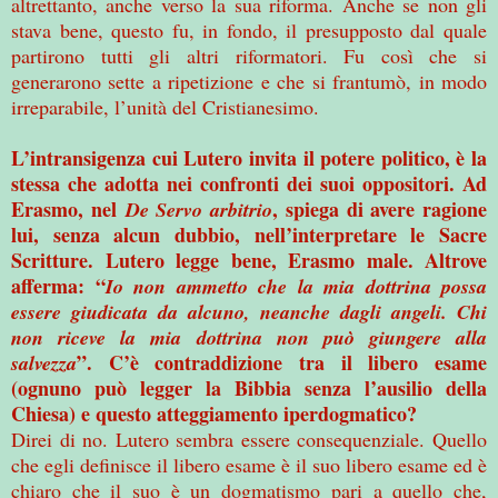
altrettanto, anche verso la sua riforma. Anche se non gli
stava bene, questo fu, in fondo, il presupposto dal quale
partirono tutti gli altri riformatori. Fu così che si
generarono sette a ripetizione e che si frantumò, in modo
irreparabile, l’unità del Cristianesimo.
L’intransigenza cui Lutero invita il potere politico, è la
stessa che adotta nei confronti dei suoi oppositori. Ad
Erasmo, nel
, spiega di avere ragione
De Servo arbitrio
lui, senza alcun dubbio, nell’interpretare le Sacre
Scritture. Lutero legge bene, Erasmo male. Altrove
afferma: “
Io non ammetto che la mia dottrina possa
essere giudicata da alcuno, neanche dagli angeli. Chi
non riceve la mia dottrina non può giungere alla
”. C’è contraddizione tra il libero esame
salvezza
(ognuno può legger la Bibbia senza l’ausilio della
Chiesa) e questo atteggiamento iperdogmatico?
Direi di no. Lutero sembra essere consequenziale. Quello
che egli definisce il libero esame è il suo libero esame ed è
chiaro che il suo è un dogmatismo pari a quello che,