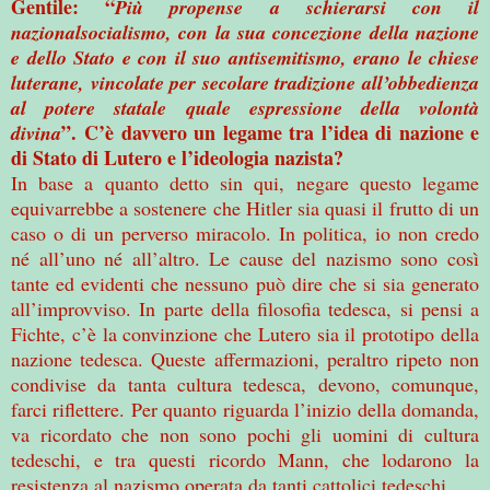
Gentile: “
Più propense a schierarsi con il
nazionalsocialismo, con la sua concezione della nazione
e dello Stato e con il suo antisemitismo, erano le chiese
luterane, vincolate per secolare tradizione all’obbedienza
al potere statale quale espressione della volontà
”. C’è davvero un legame tra l’idea di nazione e
divina
di Stato di Lutero e l’ideologia nazista?
In base a quanto detto sin qui, negare questo legame
equivarrebbe a sostenere che Hitler sia quasi il frutto di un
caso o di un perverso miracolo. In politica, io non credo
né all’uno né all’altro. Le cause del nazismo sono così
tante ed evidenti che nessuno può dire che si sia generato
all’improvviso. In parte della filosofia tedesca, si pensi a
Fichte, c’è la convinzione che Lutero sia il prototipo della
nazione tedesca. Queste affermazioni, peraltro ripeto non
condivise da tanta cultura tedesca, devono, comunque,
farci riflettere. Per quanto riguarda l’inizio della domanda,
va ricordato che non sono pochi gli uomini di cultura
tedeschi, e tra questi ricordo Mann, che lodarono la
resistenza al nazismo operata da tanti cattolici tedeschi.