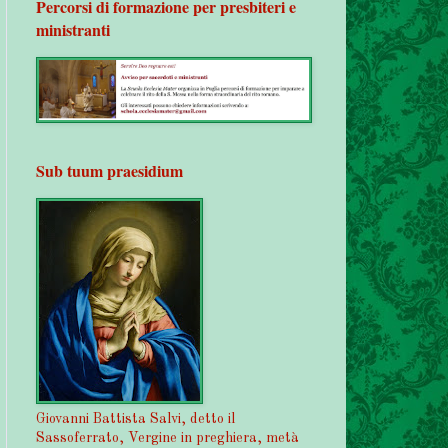
Percorsi di formazione per presbiteri e
ministranti
Sub tuum praesidium
Giovanni Battista Salvi, detto il
Sassoferrato, Vergine in preghiera, metà