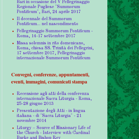
Bari in occasione del V Pellegrinaggio
Regionale Pugliese "Summorum
Pontificum", Bari, 24 aprile 2017
Il decennale del Summorum
Pontificum… nel nascondimento
Pellegrinaggio Summorum Pontificum -
Roma, 14-17 settembre 2017
Missa solemnis in rito domenicano,
Roma, chiesa SS. Trinità dei Pellegrini,
17 settembre 2017, Pellegrinaggio
internazionale Summorum Pontificum
Convegni, conferenze, appuntamenti,
eventi, immagini, comunicati stampa
Recensione agli atti della conferenza
internazionale Sacra Liturgia - Roma,
25-28 giugno 2013
Presentazione degli Atti - in lingua
italiana - di "Sacra Liturgia" - 21
novembre 2014
Liturgy – Source of Missionary Life of
the Church - Interview with Cardinal
Burke and Bishop Rey