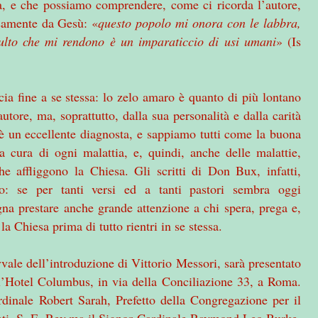
sa, e che possiamo comprendere, come ci ricorda l’autore,
essamente da Gesù: «
questo popolo mi onora con le labbra,
ulto che mi rendono è un imparaticcio di usi umani
» (Is
cia fine a se stessa: lo zelo amaro è quanto di più lontano
tore, ma, soprattutto, dalla sua personalità e dalla carità
 è un eccellente diagnosta, e sappiamo tutti come la buona
a cura di ogni malattia, e, quindi, anche delle malattie,
he affliggono la Chiesa. Gli scritti di Don Bux, infatti,
co: se per tanti versi ed a tanti pastori sembra oggi
gna prestare anche grande attenzione a chi spera, prega e,
la Chiesa prima di tutto rientri in se stessa.
vvale dell’introduzione di Vittorio Messori, sarà presentato
 l’Hotel Columbus, in via della Conciliazione 33, a Roma.
dinale Robert Sarah, Prefetto della Congregazione per il
nti, S. E. Rev.ma il Signor Cardinale Raymond Leo Burke,