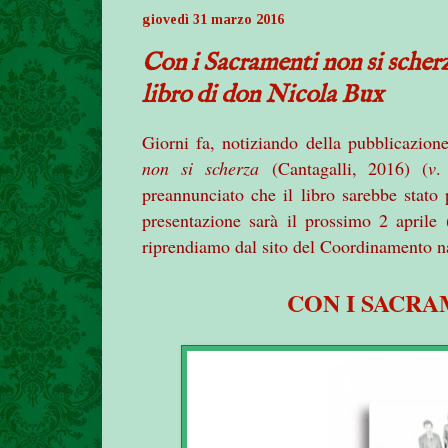
giovedì 31 marzo 2016
Con i Sacramenti non si scher
libro di don Nicola Bux
Giorni fa, notiziando della pubblicazion
non si scherza
(Cantagalli, 2016) (
v
preannunciato che il libro sarebbe stato
presentazione sarà il prossimo 2 aprile 
riprendiamo dal sito del Coordinamento 
CON I SACRA