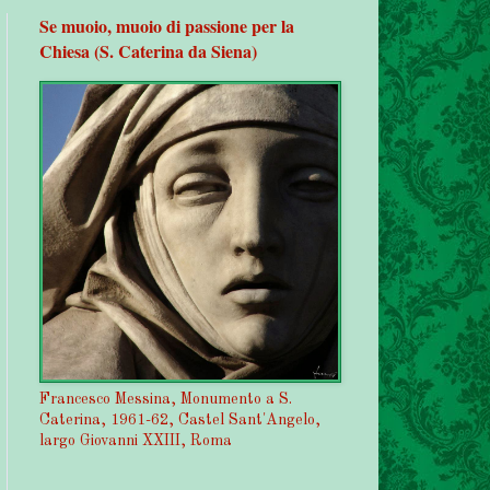
Se muoio, muoio di passione per la
Chiesa (S. Caterina da Siena)
Francesco Messina, Monumento a S.
Caterina, 1961-62, Castel Sant'Angelo,
largo Giovanni XXIII, Roma