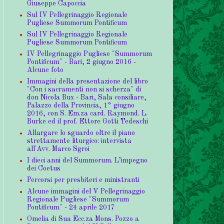
Giuseppe Capoccia
Sul IV Pellegrinaggio Regionale
Pugliese Summorum Pontificum
Sul IV Pellegrinaggio Regionale
Pugliese Summorum Pontificum
IV Pellegrinaggio Pugliese "Summorum
Pontificum" - Bari, 2 giugno 2016 -
Alcune foto
Immagini della presentazione del libro
"Con i sacramenti non si scherza" di
don Nicola Bux - Bari, Sala consiliare,
Palazzo della Provincia, 1° giugno
2016, con S. Em.za card. Raymond. L.
Burke ed il prof. Ettore Gotti Tedeschi
Allargare lo sguardo oltre il piano
strettamente liturgico: intervista
all'Avv. Marco Sgroi
I dieci anni del Summorum. L’impegno
dei Coetus
Percorsi per presbiteri e ministranti
Alcune immagini del V Pellegrinaggio
Regionale Pugliese "Summorum
Pontificum" - 24 aprile 2017
Omelia di Sua Ecc.za Mons. Pozzo a