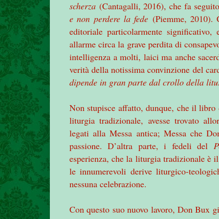
scherza
(Cantagalli, 2016), che fa seguit
e non perdere la fede
(Piemme, 2010). C
editoriale particolarmente significativo
allarme circa la grave perdita di consapev
intelligenza a molti, laici ma anche sacerd
verità della notissima convinzione del car
dipende in gran parte dal crollo della litu
Non stupisce affatto, dunque, che il libr
liturgia tradizionale, avesse trovato all
legati alla Messa antica; Messa che Do
passione. D’altra parte, i fedeli del
P
esperienza, che la liturgia tradizionale è 
le innumerevoli derive liturgico-teolog
nessuna celebrazione.
Con questo suo nuovo lavoro, Don Bux giu