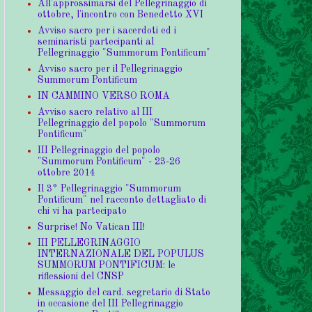
All'approssimarsi del Pellegrinaggio di
ottobre, l'incontro con Benedetto XVI
Avviso sacro per i sacerdoti ed i
seminaristi partecipanti al
Pellegrinaggio "Summorum Pontificum"
Avviso sacro per il Pellegrinaggio
Summorum Pontificum
IN CAMMINO VERSO ROMA
Avviso sacro relativo al III
Pellegrinaggio del popolo "Summorum
Pontificum"
III Pellegrinaggio del popolo
"Summorum Pontificum" - 23-26
ottobre 2014
Il 3° Pellegrinaggio "Summorum
Pontificum" nel racconto dettagliato di
chi vi ha partecipato
Surprise! No Vatican III!
III PELLEGRINAGGIO
INTERNAZIONALE DEL POPULUS
SUMMORUM PONTIFICUM: le
riflessioni del CNSP
Messaggio del card. segretario di Stato
in occasione del III Pellegrinaggio