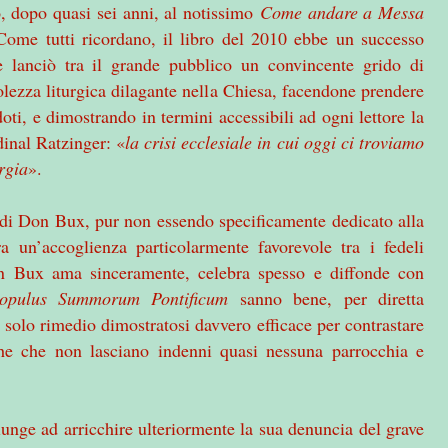
o, dopo quasi sei anni, al notissimo
Come andare a Messa
ome tutti ricordano, il libro del 2010 ebbe un successo
, e lanciò tra il grande pubblico un convincente grido di
olezza liturgica dilagante nella Chiesa, facendone prendere
oti, e dimostrando in termini accessibili ad ogni lettore la
dinal Ratzinger: «
la crisi ecclesiale in cui oggi ci troviamo
rgia
».
o di Don Bux, pur non essendo specificamente dedicato alla
ora un’accoglienza particolarmente favorevole tra i fedeli
n Bux ama sinceramente, celebra spesso e diffonde con
opulus Summorum Pontificum
sanno bene, per diretta
il solo rimedio dimostratosi davvero efficace per contrastare
iche che non lasciano indenni quasi nessuna parrocchia e
nge ad arricchire ulteriormente la sua denuncia del grave