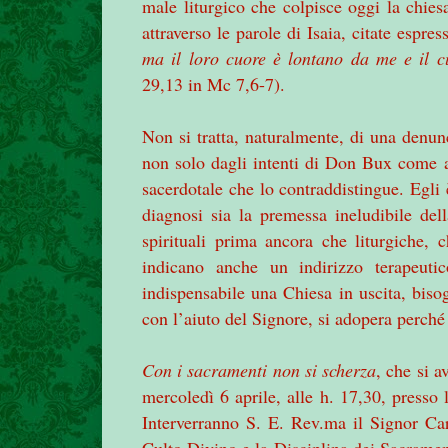
male liturgico che colpisce oggi la chie
attraverso le parole di Isaia, citate espr
ma il loro cuore è lontano da me e il c
29,13 in Mc 7,6-7).
Non si tratta, naturalmente, di una denun
non solo dagli intenti di Don Bux come au
sacerdotale che lo contraddistingue. Egli
diagnosi sia la premessa ineludibile dell
spirituali prima ancora che liturgiche, c
indicano anche un indirizzo terapeuti
indispensabile una Chiesa in uscita, biso
con l’aiuto del Signore, si adopera perché 
Con i sacramenti non si scherza
, che si a
mercoledì 6 aprile, alle h. 17,30, presso
Interverranno S. E. Rev.ma il Signor Car
Culto Divino e la Disciplina dei Sacrame