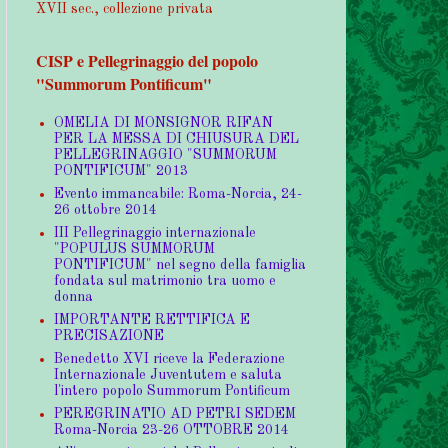
XVII sec., collezione privata
CISP e Pellegrinaggio del popolo
"Summorum Pontificum"
OMELIA DI MONSIGNOR RIFAN
PER LA MESSA DI CHIUSURA DEL
PELLEGRINAGGIO "SUMMORUM
PONTIFICUM" 2013
Evento immancabile: Roma-Norcia, 24-
26 ottobre 2014
III Pellegrinaggio internazionale
"POPULUS SUMMORUM
PONTIFICUM" nel segno della famiglia
fondata sul matrimonio tra uomo e
donna
IMPORTANTE RETTIFICA E
PRECISAZIONE
Benedetto XVI riceve la Federazione
Internazionale Juventutem e saluta
l'intero popolo Summorum Pontificum
PEREGRINATIO AD PETRI SEDEM
Roma-Norcia 23-26 OTTOBRE 2014