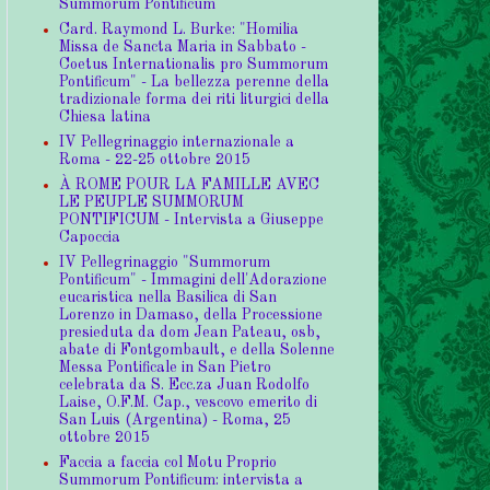
Summorum Pontificum
Card. Raymond L. Burke: "Homilia
Missa de Sancta Maria in Sabbato -
Coetus Internationalis pro Summorum
Pontificum" - La bellezza perenne della
tradizionale forma dei riti liturgici della
Chiesa latina
IV Pellegrinaggio internazionale a
Roma - 22-25 ottobre 2015
À ROME POUR LA FAMILLE AVEC
LE PEUPLE SUMMORUM
PONTIFICUM - Intervista a Giuseppe
Capoccia
IV Pellegrinaggio "Summorum
Pontificum" - Immagini dell'Adorazione
eucaristica nella Basilica di San
Lorenzo in Damaso, della Processione
presieduta da dom Jean Pateau, osb,
abate di Fontgombault, e della Solenne
Messa Pontificale in San Pietro
celebrata da S. Ecc.za Juan Rodolfo
Laise, O.F.M. Cap., vescovo emerito di
San Luis (Argentina) - Roma, 25
ottobre 2015
Faccia a faccia col Motu Proprio
Summorum Pontificum: intervista a