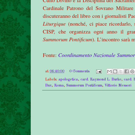
Cardinale Patrono del Sovrano Militare
discuteranno del libro con i giornalisti Pa
Liturgique
(nonché, ci piace ricordarlo,
CISP, che organizza ogni anno il gra
Summorum Pontificum
). L’incontro sarà
Fonte:
Coordinamento Nazionale Summor
at
06:40:00
0 Comments
Labels:
apologetica
,
card. Raymond L. Burke
,
card. 
Bux
,
Roma
,
Summorum Pontificum
,
Vittorio Messori