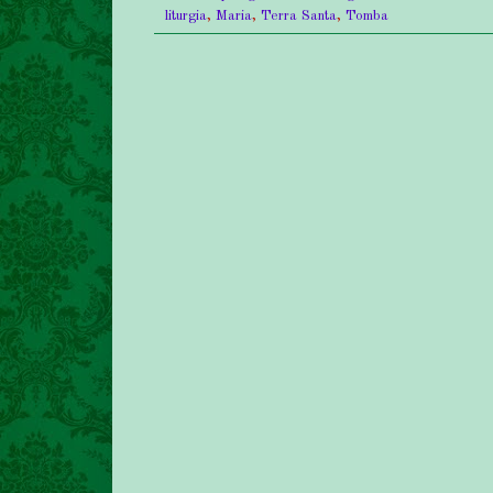
liturgia
,
Maria
,
Terra Santa
,
Tomba