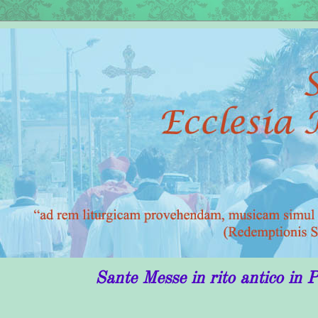
Sante Messe in rito antico in Puglia