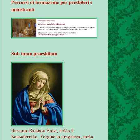
Percorsi di formazione per presbiteri e
ministranti
Sub tuum praesidium
Giovanni Battista Salvi, detto il
Sassoferrato, Vergine in preghiera, metà