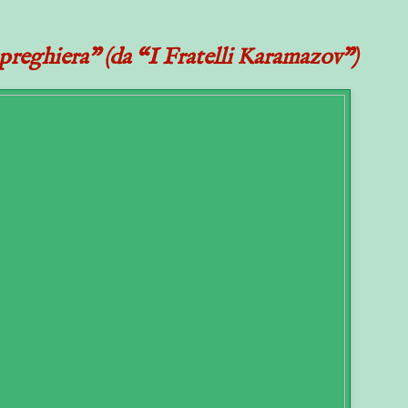
preghiera” (da “I Fratelli Karamazov”)