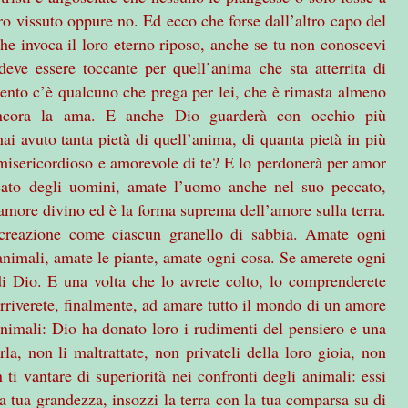
ro vissuto oppure no. Ed ecco che forse dall’altro capo del
he invoca il loro eterno riposo, anche se tu non conoscevi
ve essere toccante per quell’anima che sta atterrita di
ento c’è qualcuno che prega per lei, che è rimasta almeno
ancora la ama. E anche Dio guarderà con occhio più
hai avuto tanta pietà di quell’anima, di quanta pietà in più
 misericordioso e amorevole di te? E lo perdonerà per amor
ccato degli uomini, amate l’uomo anche nel suo peccato,
amore divino ed è la forma suprema dell’amore sulla terra.
a creazione come ciascun granello di sabbia. Amate ogni
 animali, amate le piante, amate ogni cosa. Se amerete ogni
di Dio. E una volta che lo avrete colto, lo comprenderete
rriverete, finalmente, ad amare tutto il mondo di un amore
nimali: Dio ha donato loro i rudimenti del pensiero e una
la, non li maltrattate, non privateli della loro gioia, non
ti vantare di superiorità nei confronti degli animali: essi
a tua grandezza, insozzi la terra con la tua comparsa su di