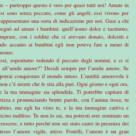
 te – purtroppo questo è vero per quasi tutti noi! Amate in
si sono senza peccato, come gli angeli; essi vivono per
rappresentano una sorta di indicazione per noi. Guai a chi
egnò ad amare i bambini: quell’uomo dolce e taciturno,
omprare, con i soldini che ci avevano donato, dolcetti e
sando accanto ai bambini egli non poteva fare a meno di
l’uomo.
ssi, soprattutto vedendo il peccato degli uomini, e ci si
o all’umile amore?” Decidi sempre per l’umile amore. Se
 potrai conquistare il mondo intero. L’umiltà amorevole è
, non c’è niente che le stia alla pari. Ogni giorno e ogni ora,
e la tua immagine sia splendida. Ti potrebbe capitare di
izza e pronunciando brutte parole, con l’anima irosa; tu
mbino, ma egli ha visto te, e la tua immagine cattiva e
icino indifeso. Tu non lo sai, ma potresti aver seminato un
rescere, e tutto perché non sei stato cauto in presenza dei
esso l’amore vigile, attivo. Fratelli, l’amore è un gran