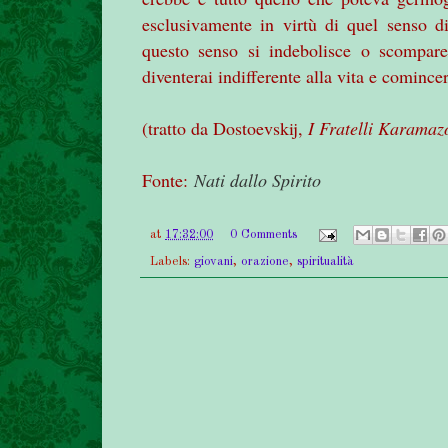
esclusivamente in virtù di quel senso di
questo senso si indebolisce o scompare
diventerai indifferente alla vita e comince
(tratto da Dostoevskij,
I Fratelli Karamaz
Fonte:
Nati dallo Spirito
at
17:32:00
0 Comments
Labels:
giovani
,
orazione
,
spiritualità