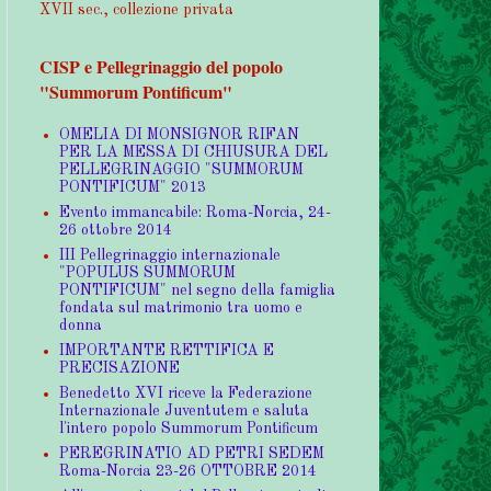
XVII sec., collezione privata
CISP e Pellegrinaggio del popolo
"Summorum Pontificum"
OMELIA DI MONSIGNOR RIFAN
PER LA MESSA DI CHIUSURA DEL
PELLEGRINAGGIO "SUMMORUM
PONTIFICUM" 2013
Evento immancabile: Roma-Norcia, 24-
26 ottobre 2014
III Pellegrinaggio internazionale
"POPULUS SUMMORUM
PONTIFICUM" nel segno della famiglia
fondata sul matrimonio tra uomo e
donna
IMPORTANTE RETTIFICA E
PRECISAZIONE
Benedetto XVI riceve la Federazione
Internazionale Juventutem e saluta
l'intero popolo Summorum Pontificum
PEREGRINATIO AD PETRI SEDEM
Roma-Norcia 23-26 OTTOBRE 2014