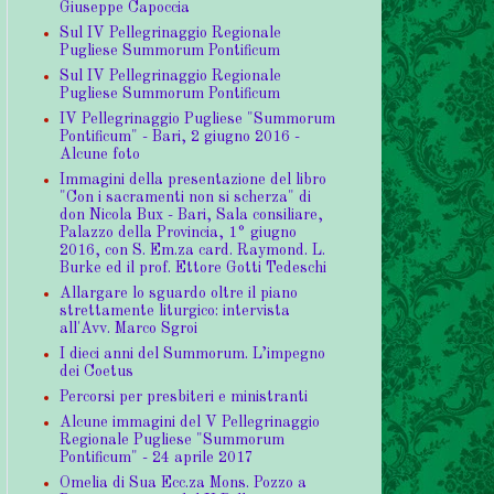
Giuseppe Capoccia
Sul IV Pellegrinaggio Regionale
Pugliese Summorum Pontificum
Sul IV Pellegrinaggio Regionale
Pugliese Summorum Pontificum
IV Pellegrinaggio Pugliese "Summorum
Pontificum" - Bari, 2 giugno 2016 -
Alcune foto
Immagini della presentazione del libro
"Con i sacramenti non si scherza" di
don Nicola Bux - Bari, Sala consiliare,
Palazzo della Provincia, 1° giugno
2016, con S. Em.za card. Raymond. L.
Burke ed il prof. Ettore Gotti Tedeschi
Allargare lo sguardo oltre il piano
strettamente liturgico: intervista
all'Avv. Marco Sgroi
I dieci anni del Summorum. L’impegno
dei Coetus
Percorsi per presbiteri e ministranti
Alcune immagini del V Pellegrinaggio
Regionale Pugliese "Summorum
Pontificum" - 24 aprile 2017
Omelia di Sua Ecc.za Mons. Pozzo a