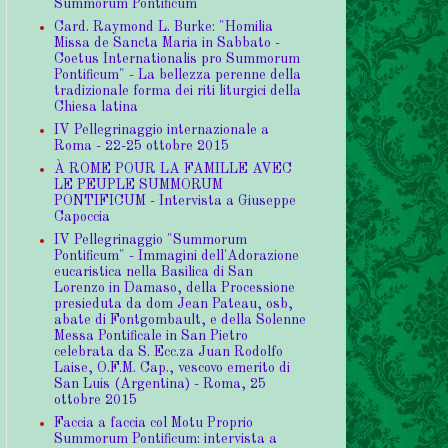
Summorum Pontificum
Card. Raymond L. Burke: "Homilia
Missa de Sancta Maria in Sabbato -
Coetus Internationalis pro Summorum
Pontificum" - La bellezza perenne della
tradizionale forma dei riti liturgici della
Chiesa latina
IV Pellegrinaggio internazionale a
Roma - 22-25 ottobre 2015
À ROME POUR LA FAMILLE AVEC
LE PEUPLE SUMMORUM
PONTIFICUM - Intervista a Giuseppe
Capoccia
IV Pellegrinaggio "Summorum
Pontificum" - Immagini dell'Adorazione
eucaristica nella Basilica di San
Lorenzo in Damaso, della Processione
presieduta da dom Jean Pateau, osb,
abate di Fontgombault, e della Solenne
Messa Pontificale in San Pietro
celebrata da S. Ecc.za Juan Rodolfo
Laise, O.F.M. Cap., vescovo emerito di
San Luis (Argentina) - Roma, 25
ottobre 2015
Faccia a faccia col Motu Proprio
Summorum Pontificum: intervista a