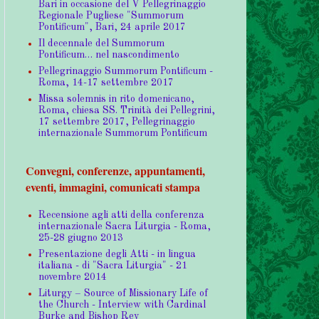
Bari in occasione del V Pellegrinaggio
Regionale Pugliese "Summorum
Pontificum", Bari, 24 aprile 2017
Il decennale del Summorum
Pontificum… nel nascondimento
Pellegrinaggio Summorum Pontificum -
Roma, 14-17 settembre 2017
Missa solemnis in rito domenicano,
Roma, chiesa SS. Trinità dei Pellegrini,
17 settembre 2017, Pellegrinaggio
internazionale Summorum Pontificum
Convegni, conferenze, appuntamenti,
eventi, immagini, comunicati stampa
Recensione agli atti della conferenza
internazionale Sacra Liturgia - Roma,
25-28 giugno 2013
Presentazione degli Atti - in lingua
italiana - di "Sacra Liturgia" - 21
novembre 2014
Liturgy – Source of Missionary Life of
the Church - Interview with Cardinal
Burke and Bishop Rey