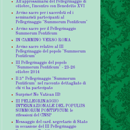
All'approssimarsi del Pellegrinaggio di
ottobre, l'incontro con Benedetto XVI
Avviso sacro per i sacerdoti ed i
seminaristi partecipanti al
Pellegrinaggio "Summorum Pontificum"
Avviso sacro per il Pellegrinaggio
Summorum Pontificum
IN CAMMINO VERSO ROMA
Avviso sacro relativo al III
Pellegrinaggio del popolo "Summorum
Pontificum"
III Pellegrinaggio del popolo
"Summorum Pontificum" - 23-26
ottobre 2014
Il 3° Pellegrinaggio "Summorum
Pontificum" nel racconto dettagliato di
chi vi ha partecipato
Surprise! No Vatican III!
III PELLEGRINAGGIO
INTERNAZIONALE DEL POPULUS
SUMMORUM PONTIFICUM: le
riflessioni del CNSP
Messaggio del card. segretario di Stato
in occasione del III Pellegrinaggio