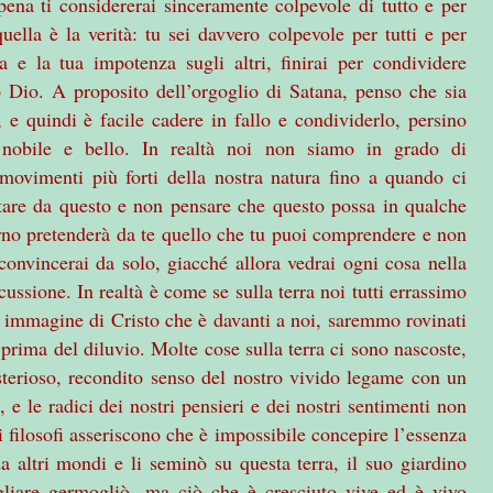
ena ti considererai sinceramente colpevole di tutto e per
uella è la verità: tu sei davvero colpevole per tutti e per
a e la tua impotenza sugli altri, finirai per condividere
 Dio. A proposito dell’orgoglio di Satana, penso che sia
, e quindi è facile cadere in fallo e condividerlo, persino
 nobile e bello. In realtà noi non siamo in grado di
movimenti più forti della nostra natura fino a quando ci
ntare da questo e non pensare che questo possa in qualche
erno pretenderà da te quello che tu puoi comprendere e non
onvincerai da solo, giacché allora vedrai ogni cosa nella
cussione. In realtà è come se sulla terra noi tutti errassimo
a immagine di Cristo che è davanti a noi, saremmo rovinati
prima del diluvio. Molte cose sulla terra ci sono nascoste,
terioso, recondito senso del nostro vivido legame con un
e le radici dei nostri pensieri e dei nostri sentimenti non
 filosofi asseriscono che è impossibile concepire l’essenza
da altri mondi e li seminò su questa terra, il suo giardino
gliare germogliò, ma ciò che è cresciuto vive ed è vivo