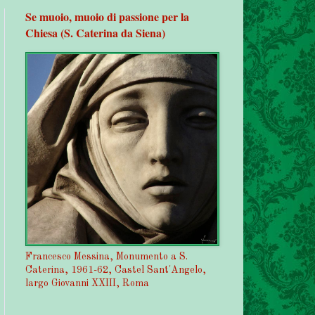
Se muoio, muoio di passione per la
Chiesa (S. Caterina da Siena)
Francesco Messina, Monumento a S.
Caterina, 1961-62, Castel Sant'Angelo,
largo Giovanni XXIII, Roma