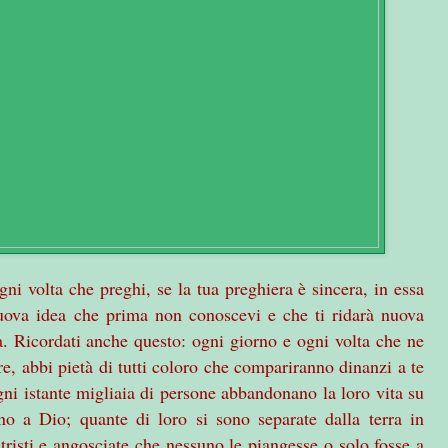
ni volta che preghi, se la tua preghiera è sincera, in essa
uova idea che prima non conoscevi e che ti ridarà nuova
ta. Ricordati anche questo: ogni giorno e ogni volta che ne
ore, abbi pietà di tutti coloro che compariranno dinanzi a te
gni istante migliaia di persone abbandonano la loro vita su
no a Dio; quante di loro si sono separate dalla terra in
tristi e angosciate che nessuno le piangesse o solo fosse a