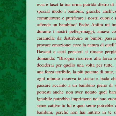
essa e lasci la tua orma putrida dietro di
special modo i bambini, giacché anch’es
commuovere e purificare i nostri cuori e 
offende un bambino! Padre Anfim mi ins
durante i nostri pellegrinaggi, amava c
caramelle da distribuire ai bimbi; pas
provare emozione: ecco la natura di quel
Davanti a certi pensieri si rimane perple
domanda: “Bisogna ricorrere alla forza 
deciderai per quello una volta per tutte,
una forza terribile, la più potente di tutte
ogni minuto osserva te stesso e bada ch
passare accanto a un bambino pieno di st
potresti anche non aver notato quel ba
ignobile potrebbe imprimersi nel suo cuor
seme cattivo in lui e quel seme potrebbe c
bambini, perché non hai nutrito in te st