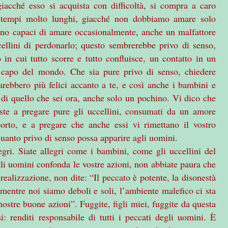
iacché esso si acquista con difficoltà, si compra a caro
n tempi molto lunghi, giacché non dobbiamo amare solo
ono capaci di amare occasionalmente, anche un malfattore
cellini di perdonarlo; questo sembrerebbe privo di senso,
in cui tutto scorre e tutto confluisce, un contatto in un
o capo del mondo. Che sia pure privo di senso, chiedere
sarebbero più felici accanto a te, e così anche i bambini e
do di quello che sei ora, anche solo un pochino. Vi dico che
ste a pregare pure gli uccellini, consumati da un amore
orto, e a pregare che anche essi vi rimettano il vostro
 quanto privo di senso possa apparire agli uomini.
gri. Siate allegri come i bambini, come gli uccellini del
gli uomini confonda le vostre azioni, non abbiate paura che
realizzazione, non dite: “Il peccato è potente, la disonestà
 mentre noi siamo deboli e soli, l’ambiente malefico ci sta
nostre buone azioni”. Fuggite, figli miei, fuggite da questa
: renditi responsabile di tutti i peccati degli uomini. È