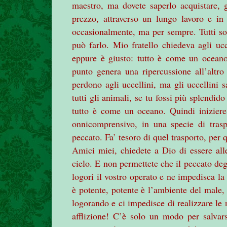
maestro, ma dovete saperlo acquistare, g
prezzo, attraverso un lungo lavoro e i
occasionalmente, ma per sempre. Tutti s
può farlo. Mio fratello chiedeva agli uc
eppure è giusto: tutto è come un oceano 
punto genera una ripercussione all’altr
perdono agli uccellini, ma gli uccellini 
tutti gli animali, se tu fossi più splendi
tutto è come un oceano. Quindi iniziere
onnicomprensivo, in una specie di trasp
peccato. Fa’ tesoro di quel trasporto, per
Amici miei, chiedete a Dio di essere alle
cielo. E non permettete che il peccato de
logori il vostro operato e ne impedisca la 
è potente, potente è l’ambiente del male,
logorando e ci impedisce di realizzare le 
afflizione! C’è solo un modo per salvarsi