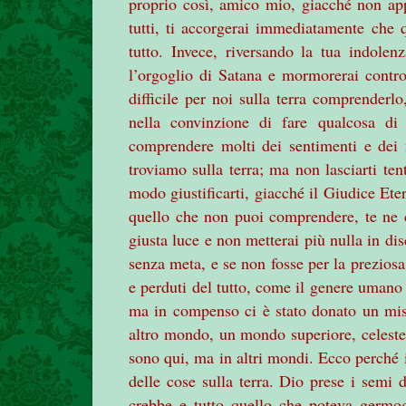
proprio così, amico mio, giacché non app
tutti, ti accorgerai immediatamente che q
tutto. Invece, riversando la tua indolenz
l’orgoglio di Satana e mormorerai contro
difficile per noi sulla terra comprenderlo
nella convinzione di fare qualcosa di
comprendere molti dei sentimenti e dei 
troviamo sulla terra; ma non lasciarti te
modo giustificarti, giacché il Giudice Et
quello che non puoi comprendere, te ne c
giusta luce e non metterai più nulla in dis
senza meta, e se non fosse per la prezios
e perduti del tutto, come il genere umano 
ma in compenso ci è stato donato un mis
altro mondo, un mondo superiore, celeste, 
sono qui, ma in altri mondi. Ecco perché i
delle cose sulla terra. Dio prese i semi 
crebbe e tutto quello che poteva germo