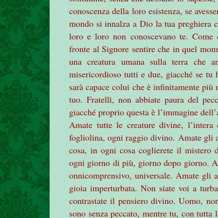
conoscenza della loro esistenza, se avesse
mondo si innalza a Dio la tua preghiera c
loro e loro non conoscevano te. Come de
fronte al Signore sentire che in quel mom
una creatura umana sulla terra che 
misericordioso tutti e due, giacché se tu 
sarà capace colui che è infinitamente più
tuo. Fratelli, non abbiate paura del pe
giacché proprio questa è l’immagine dell’
Amate tutte le creature divine, l’inter
fogliolina, ogni raggio divino. Amate gli
cosa, in ogni cosa coglierete il mistero 
ogni giorno di più, giorno dopo giorno. A
onnicomprensivo, universale. Amate gli a
gioia imperturbata. Non siate voi a turbar
contrastate il pensiero divino. Uomo, non 
sono senza peccato, mentre tu, con tutta l