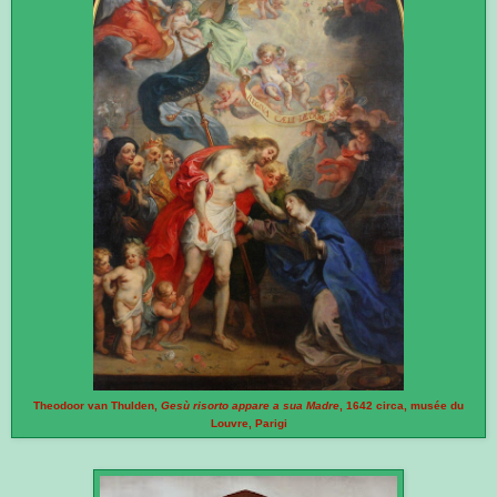
Theodoor van Thulden,
Gesù risorto appare a sua Madre
, 1642 circa, musée du
Louvre, Parigi