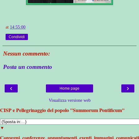
at
14:55:00
Condividi
Nessun commento:
Posta un commento
‹
›
Home page
Visualizza versione web
CISP e Pellegrinaggio del popolo "Summorum Pontificum"
▼
Convegni, conferenze, appuntamenti, eventi, immagini, comunicati