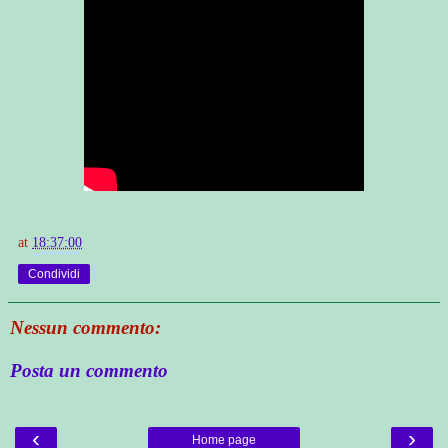
at
18:37:00
Condividi
Nessun commento:
Posta un commento
‹
›
Home page