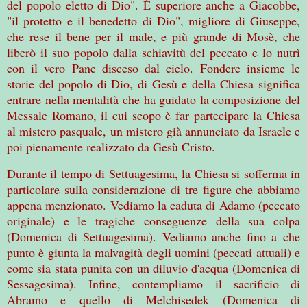
del popolo eletto di Dio". È superiore anche a Giacobbe,
"il protetto e il benedetto di Dio", migliore di Giuseppe,
che rese il bene per il male, e più grande di Mosè, che
liberò il suo popolo dalla schiavitù del peccato e lo nutrì
con il vero Pane disceso dal cielo. Fondere insieme le
storie del popolo di Dio, di Gesù e della Chiesa significa
entrare nella mentalità che ha guidato la composizione del
Messale Romano, il cui scopo è far partecipare la Chiesa
al mistero pasquale, un mistero già annunciato da Israele e
poi pienamente realizzato da Gesù Cristo.
Durante il tempo di Settuagesima, la Chiesa si sofferma in
particolare sulla considerazione di tre figure che abbiamo
appena menzionato. Vediamo la caduta di Adamo (peccato
originale) e le tragiche conseguenze della sua colpa
(Domenica di Settuagesima). Vediamo anche fino a che
punto è giunta la malvagità degli uomini (peccati attuali) e
come sia stata punita con un diluvio d'acqua (Domenica di
Sessagesima). Infine, contempliamo il sacrificio di
Abramo e quello di Melchisedek (Domenica di