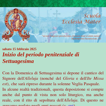
sabato 15 febbraio 2025
Inizio del periodo penitenziale di
Settuagesima
Con la Domenica di Settuagesima si depone il cantico del
Signore dell'
Alleluja
(nonché
del
Gloria
e dell'
Ite Missa
est
),
che sarà ripreso durante la solenne Veglia Pasquale.
In alcune realtà tradizionali, questa deposizione si compie
anche dal punto di vista non solo liturgico, ma anche
reale, con il rito di sepoltura dell'
Alleluja
. Di questo ne
avevamo parlato negli anni passati (
v
.
qui
).