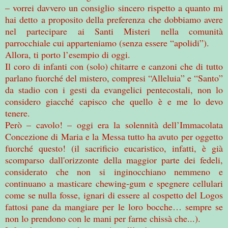
– vorrei davvero un consiglio sincero rispetto a quanto mi
hai detto a proposito della preferenza che dobbiamo avere
nel partecipare ai Santi Misteri nella comunità
parrocchiale cui apparteniamo (senza essere “apolidi”).
Allora, ti porto l’esempio di oggi.
Il coro di infanti con (solo) chitarre e canzoni che di tutto
parlano fuorché del mistero, compresi “Alleluia” e “Santo”
da stadio con i gesti da evangelici pentecostali, non lo
considero giacché capisco che quello è e me lo devo
tenere.
Però – cavolo! – oggi era la solennità dell’Immacolata
Concezione di Maria e la Messa tutto ha avuto per oggetto
fuorché questo! (il sacrificio eucaristico, infatti, è già
scomparso dall'orizzonte della maggior parte dei fedeli,
considerato che non si inginocchiano nemmeno e
continuano a masticare chewing-gum e spegnere cellulari
come se nulla fosse, ignari di essere al cospetto del Logos
fattosi pane da mangiare per le loro bocche… sempre se
non lo prendono con le mani per farne chissà che...).