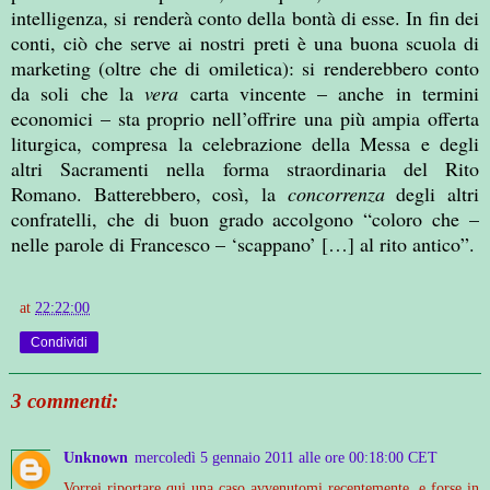
intelligenza, si renderà conto della bontà di esse. In fin dei
conti, ciò che serve ai nostri preti è una buona scuola di
marketing (oltre che di omiletica): si renderebbero conto
da soli che la
vera
carta vincente – anche in termini
economici – sta proprio nell’offrire una più ampia offerta
liturgica, compresa la celebrazione della Messa e degli
altri Sacramenti nella forma straordinaria del Rito
Romano. Batterebbero, così, la
concorrenza
degli altri
confratelli, che di buon grado accolgono “coloro che –
nelle parole di Francesco – ‘scappano’ […] al rito antico”.
at
22:22:00
Condividi
3 commenti:
Unknown
mercoledì 5 gennaio 2011 alle ore 00:18:00 CET
Vorrei riportare qui una caso avvenutomi recentemente, e forse in