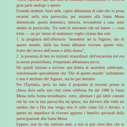
gran parte analogo a questo.
Essendo studente fuori sede, capita abbastanza di rado che io possa
recarmi nella mia parrocchia per assistere alla Santa Messa
domenicale: questa domenica, tuttavia, trovandomi a casa, sono
andato in parrocchia. Tra tutte le sbavature che mi hanno — cosa
triste — un po' messo di malumore voglio citarne due sole:
1. la preghiera dell'offertorio "benedetto sei tu Signore, dio di
questo mondo, dalla tua bontà abbiamo ricevuto questo vino,
frutto del lavoro dell'uomo e della donna";
2. la presenza di ben tre ministri straordinari dell'eucarestia (ed era
la messa pomeridiana, frequentata abbastanza poco).
Ho quindi iniziato a scrivere una lettera al sacerdote celebrante,
sottolineando specialmente che "Dio di questo mondo" solitamente
è non è attributo del Signore, ma ho poi desistito.
Per l'Epifania, però, ho fatto il proposito di recarmi presso la
chiesa dove nella mia città viene celebrata fin dal 1988 la Santa
Messa nella forma straodinaria: certo, allentare i già labili contatti
che ho con la mia parrocchia mi spiace, ma davvero alle volte mi
sembra che a Dio non venga reso il culto come Gli è dovuto, e
questo mi impedisce di ricevere appieno i benefici spirituali della
partecipazione alla Santa Messa.
Eppure, non ho che ventuno anni, e non si può certo dire che io