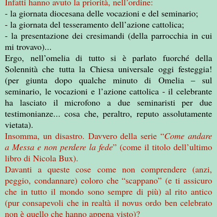
Infatti hanno avuto la priorità, nell’ordine:
- la giornata diocesana delle vocazioni e del seminario;
- la giornata del tesseramento dell’azione cattolica;
- la presentazione dei cresimandi (della parrocchia in cui
mi trovavo)...
Ergo, nell’omelia di tutto si è parlato fuorché della
Solennità che tutta la Chiesa universale oggi festeggia!
(per giunta dopo qualche minuto di Omelia – sul
seminario, le vocazioni e l’azione cattolica - il celebrante
ha lasciato il microfono a due seminaristi per due
testimonianze... cosa che, peraltro, reputo assolutamente
vietata).
Insomma, un disastro. Davvero della serie “
Come andare
a Messa e non perdere la fede
” (come il titolo dell’ultimo
libro di Nicola Bux).
Davanti a queste cose come non comprendere (anzi,
peggio, condannare) coloro che “scappano” (e ti assicuro
che in tutto il mondo sono sempre di più) al rito antico
(pur consapevoli che in realtà il novus ordo ben celebrato
non è quello che hanno appena visto)?