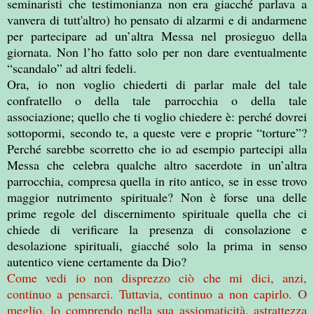
seminaristi che testimonianza non era giacché parlava a
vanvera di tutt'altro) ho pensato di alzarmi e di andarmene
per partecipare ad un’altra Messa nel prosieguo della
giornata. Non l’ho fatto solo per non dare eventualmente
“scandalo” ad altri fedeli.
Ora, io non voglio chiederti di parlar male del tale
confratello o della tale parrocchia o della tale
associazione; quello che ti voglio chiedere è: perché dovrei
sottopormi, secondo te, a queste vere e proprie “torture”?
Perché sarebbe scorretto che io ad esempio partecipi alla
Messa che celebra qualche altro sacerdote in un’altra
parrocchia, compresa quella in rito antico, se in esse trovo
maggior nutrimento spirituale? Non è forse una delle
prime regole del discernimento spirituale quella che ci
chiede di verificare la presenza di consolazione e
desolazione spirituali, giacché solo la prima in senso
autentico viene certamente da Dio?
Come vedi io non disprezzo ciò che mi dici, anzi,
continuo a pensarci. Tuttavia, continuo a non capirlo. O
meglio, lo comprendo nella sua assiomaticità, astrattezza