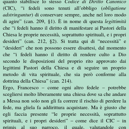
quanto stabilisce lo stesso
Codice di Diritto Canonico
(CIC), “i fedeli sono tenuti all’obbligo (
obligatione
adstringuntur
) di conservare sempre, anche nel loro modo
di agire” (can. 209, §1). È in nome di questa
legittimità
che “i fedeli hanno il diritto di manifestare ai Pastori della
Chiesa le proprie necessità, soprattutto spirituali, e i propri
desideri” (can. 212, §2). Si tratta qui di “necessità” e
“desideri” che non possono essere disattesi, dal momento
che “i fedeli hanno il diritto di rendere culto a Dio
secondo le disposizioni del proprio rito approvato dai
legittimi Pastori della Chiesa e di seguire un proprio
metodo di vita spirituale, che sia però conforme alla
dottrina della Chiesa” (can. 214).
Ergo, Francesco – come ogni altro fedele – potrebbe
scegliersi molto liberamente una chiesa dove sa che andare
a Messa non solo non gli fa correre il rischio di perdere la
fede, ma gliela fa addirittura acquistare. Ma è giusto che
egli faccia presente “le proprie necessità, soprattutto
spirituali, e i propri desideri” – come dice il CIC – in
primis al suo parroco, il quale, valutandole con