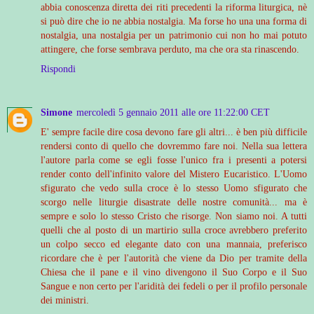
abbia conoscenza diretta dei riti precedenti la riforma liturgica, nè
si può dire che io ne abbia nostalgia. Ma forse ho una una forma di
nostalgia, una nostalgia per un patrimonio cui non ho mai potuto
attingere, che forse sembrava perduto, ma che ora sta rinascendo.
Rispondi
Simone
mercoledì 5 gennaio 2011 alle ore 11:22:00 CET
E' sempre facile dire cosa devono fare gli altri... è ben più difficile
rendersi conto di quello che dovremmo fare noi. Nella sua lettera
l'autore parla come se egli fosse l'unico fra i presenti a potersi
render conto dell'infinito valore del Mistero Eucaristico. L'Uomo
sfigurato che vedo sulla croce è lo stesso Uomo sfigurato che
scorgo nelle liturgie disastrate delle nostre comunità... ma è
sempre e solo lo stesso Cristo che risorge. Non siamo noi. A tutti
quelli che al posto di un martirio sulla croce avrebbero preferito
un colpo secco ed elegante dato con una mannaia, preferisco
ricordare che è per l'autorità che viene da Dio per tramite della
Chiesa che il pane e il vino divengono il Suo Corpo e il Suo
Sangue e non certo per l'aridità dei fedeli o per il profilo personale
dei ministri.