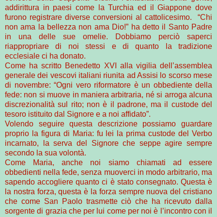
addirittura in paesi come la Turchia ed il Giappone dove
furono registrare diverse conversioni al cattolicesimo. “Chi
non ama la bellezza non ama Dio!” ha detto il Santo Padre
in una delle sue omelie. Dobbiamo perciò saperci
riappropriare di noi stessi e di quanto la tradizione
ecclesiale ci ha donato.
Come ha scritto Benedetto XVI alla vigilia dell’assemblea
generale dei vescovi italiani riunita ad Assisi lo scorso mese
di novembre: “Ogni vero riformatore è un obbediente della
fede: non si muove in maniera arbitraria, né si arroga alcuna
discrezionalità sul rito; non è il padrone, ma il custode del
tesoro istituito dal Signore e a noi affidato”.
Volendo seguire questa descrizione possiamo guardare
proprio la figura di Maria: fu lei la prima custode del Verbo
incarnato, la serva del Signore che seppe agire sempre
secondo la sua volontà.
Come Maria, anche noi siamo chiamati ad essere
obbedienti nella fede, senza muoverci in modo arbitrario, ma
sapendo accogliere quanto ci è stato consegnato. Questa è
la nostra forza, questa è la forza sempre nuova del cristiano
che come San Paolo trasmette ciò che ha ricevuto dalla
sorgente di grazia che per lui come per noi è l’incontro con il