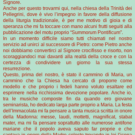
Signore.
Anche per questo trovarmi qui, nella chiesa della Trinità dei
Pellegrini, dove è vivo l’impegno in favore della diffusione
della liturgia tradizionale, è per me motivo di gioia e di
speranza che mi fa toccare con mano alcuni frutti seguiti alla
pubblicazione del motu proprio “Summorum Pontificum”.
In un momento difficile siamo tutti chiamati nel nostro
servizio ad unirci al successore di Pietro: come Pietro anche
noi dobbiamo convertirci al Signore crocifisso e risorto, non
scoraggiandoci mai davanti alla realtà della croce e con la
certezza di condividere un giorno la sua stessa
resurrezione.
Questo, prima del nostro, è stato il cammino di Maria, un
cammino che la Chiesa ha cercato di proporre come
modello e che proprio i fedeli hanno voluto esaltare ed
esprimere nella ricchissima devozione popolare. Anche io,
tra le musiche composte fin da quando ero giovane
seminarista, ho dedicato larga parte proprio a Maria. La festa
dell’Immacolata mi fa pensare a tanta musica scritta in onore
della Madonna: messe, laudi, mottetti, magnificat, stabat
mater, ma mi fa pensare soprattutto alle numerose antifone
mariane che il popolo aveva saputo far proprie e che
cantava in onore della Madre celeste trovando in lei l’icona