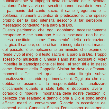
pubblicamente si impegnò nella creazione delle “scholae
cantorum” che via via nei secoli ci hanno lasciato in eredità
il patrimonio del canto sacro, il canto gregoriano e la
polifonia, strumenti autentici di predicazione, che spesso
proprio per la loro intensità riescono a far percepire il
messaggio contenuto nella parola di Dio.
Questo patrimonio che oggi dobbiamo necessariamente
recuperare e che purtroppo è stato trascurato, non ha mai
inteso costituirsi come “ornamento” della celebrazione
liturgica. Il cantore, come ci hanno insegnato i nostri maestri
del passato, è semplicemente un ministro che esprime e
rende vivo al meglio il testo sacro e la parola di Dio. Troppo
spesso noi musicisti di Chiesa siamo stati accusati di voler
impedire la partecipazione dei fedeli ai sacri riti e io stesso
come direttore della Cappella Sistina ho dovuto affrontare
momenti difficili nei quali la santa liturgia subiva
banalizzazioni e aride sperimentazioni. Oggi più che mai
dobbiamo assumerci la responsabilità di analizzare
criticamente quanto è stato fatto e dobbiamo avere il
coraggio di ribadire l’importanza delle nostre tradizioni di
bellezza che esaltano e danno gloria a Dio e sono anche
efficaci mezzi di conversione. Ricordo in occasione dei
concerti della Cappella Sistina l’entusiasmo della gente,