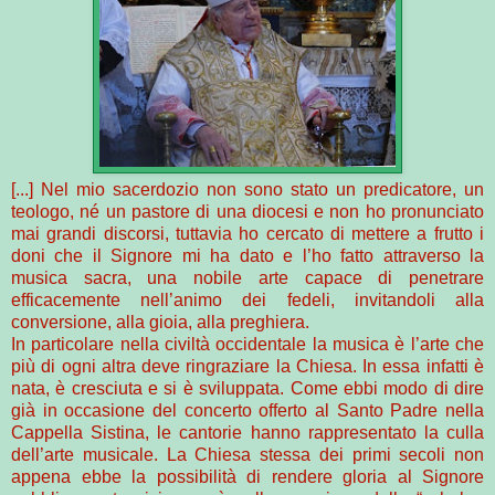
[...] Nel mio sacerdozio non sono stato un predicatore, un
teologo, né un pastore di una diocesi e non ho pronunciato
mai grandi discorsi, tuttavia ho cercato di mettere a frutto i
doni che il Signore mi ha dato e l’ho fatto attraverso la
musica sacra, una nobile arte capace di penetrare
efficacemente nell’animo dei fedeli, invitandoli alla
conversione, alla gioia, alla preghiera.
In particolare nella civiltà occidentale la musica è l’arte che
più di ogni altra deve ringraziare la Chiesa. In essa infatti è
nata, è cresciuta e si è sviluppata. Come ebbi modo di dire
già in occasione del concerto offerto al Santo Padre nella
Cappella Sistina, le cantorie hanno rappresentato la culla
dell’arte musicale. La Chiesa stessa dei primi secoli non
appena ebbe la possibilità di rendere gloria al Signore