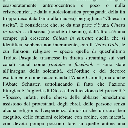
esasperatamente antropocentrica e poco o nulla
cristocentrica, e dalla autolesionistica propaganda della fin
troppo decantata (sino alla nausea) bergogliana “Chiesa in
uscita”. E considerare che, se da una parte c’è una
Chiesa
in uscita
… di scena (nonché di senno), dall’altra c’è una
sempre più crescente
Chiesa in entrata
: quella che si
identifica, sebbene non interamente, con il
Vetus Ordo
, le
cui funzioni religiose – specie quelle di quest’ultimo
Triduo Pasquale trasmesse in diretta streaming sui vari
canali social come
youtube
e
facebook
– sono state
all’insegna della solennità, dell’ordine e del decoro:
esattamente come raccomanda l’Abate Caronti; ma anche
l’Abate Schuster, sottolineando il fatto che l’azione
liturgica è “a gloria di Dio e ad edificazione dei presenti”:
«Spesso, infatti, nelle chiese delle abbazie benedettine
assistono dei protestanti, degli ebrei, delle persone senza
alcuna religione. L’esperienza dimostra che un coro ben
eseguito, delle funzioni celebrate con ordine, con maestà,
con devota pompa possono fare su quelle anime una