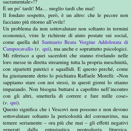
sacramentale»!?
È un po’ tardi! Ma… meglio tardi che mai!
Il fondato sospetto, però, è un altro: che le pecore non
facciano più ritorno all’ovile!
Un problema da non sottovalutare non soltanto in termini
economici, viste le richieste di aiuto postate sui social,
come quella del
Santuario Beata Vergine Addolorata di
Campocavallo
(
v
.
qui
), ma anche e soprattutto psicologici.
Mi riferisco a quei sacerdoti che stanno rivelando nelle
loro messe in diretta streaming tutta la propria meschinità,
con siparietti patetici e squallidi. E questo perché, come
ha giustamente detto lo psichiatra Raffaele Morelli: «Non
sappiamo stare con noi stessi, in questi giorni lo stiamo
imparando. Non bisogna buttarsi a capofitto nell’incontro
con gli altri, smetterla di correre e fare mille cose»
(
v
.
qui
).
Questo significa che i Vescovi non possono e non devono
sottovalutare soltanto la pericolosità del coronavirus, ma
temere seriamente – ora più che mai – gli effetti negativi
generati dalla entusiastica neoteologia liturgica,