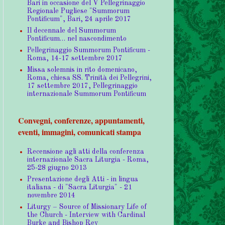
Bari in occasione del V Pellegrinaggio
Regionale Pugliese "Summorum
Pontificum", Bari, 24 aprile 2017
Il decennale del Summorum
Pontificum… nel nascondimento
Pellegrinaggio Summorum Pontificum -
Roma, 14-17 settembre 2017
Missa solemnis in rito domenicano,
Roma, chiesa SS. Trinità dei Pellegrini,
17 settembre 2017, Pellegrinaggio
internazionale Summorum Pontificum
Convegni, conferenze, appuntamenti,
eventi, immagini, comunicati stampa
Recensione agli atti della conferenza
internazionale Sacra Liturgia - Roma,
25-28 giugno 2013
Presentazione degli Atti - in lingua
italiana - di "Sacra Liturgia" - 21
novembre 2014
Liturgy – Source of Missionary Life of
the Church - Interview with Cardinal
Burke and Bishop Rey