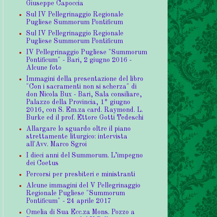
Giuseppe Capoccia
Sul IV Pellegrinaggio Regionale
Pugliese Summorum Pontificum
Sul IV Pellegrinaggio Regionale
Pugliese Summorum Pontificum
IV Pellegrinaggio Pugliese "Summorum
Pontificum" - Bari, 2 giugno 2016 -
Alcune foto
Immagini della presentazione del libro
"Con i sacramenti non si scherza" di
don Nicola Bux - Bari, Sala consiliare,
Palazzo della Provincia, 1° giugno
2016, con S. Em.za card. Raymond. L.
Burke ed il prof. Ettore Gotti Tedeschi
Allargare lo sguardo oltre il piano
strettamente liturgico: intervista
all'Avv. Marco Sgroi
I dieci anni del Summorum. L’impegno
dei Coetus
Percorsi per presbiteri e ministranti
Alcune immagini del V Pellegrinaggio
Regionale Pugliese "Summorum
Pontificum" - 24 aprile 2017
Omelia di Sua Ecc.za Mons. Pozzo a