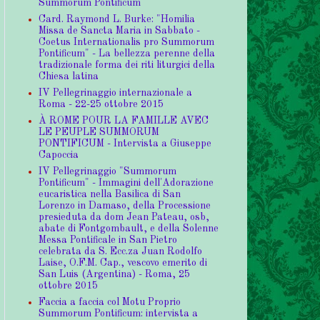
Summorum Pontificum
Card. Raymond L. Burke: "Homilia
Missa de Sancta Maria in Sabbato -
Coetus Internationalis pro Summorum
Pontificum" - La bellezza perenne della
tradizionale forma dei riti liturgici della
Chiesa latina
IV Pellegrinaggio internazionale a
Roma - 22-25 ottobre 2015
À ROME POUR LA FAMILLE AVEC
LE PEUPLE SUMMORUM
PONTIFICUM - Intervista a Giuseppe
Capoccia
IV Pellegrinaggio "Summorum
Pontificum" - Immagini dell'Adorazione
eucaristica nella Basilica di San
Lorenzo in Damaso, della Processione
presieduta da dom Jean Pateau, osb,
abate di Fontgombault, e della Solenne
Messa Pontificale in San Pietro
celebrata da S. Ecc.za Juan Rodolfo
Laise, O.F.M. Cap., vescovo emerito di
San Luis (Argentina) - Roma, 25
ottobre 2015
Faccia a faccia col Motu Proprio
Summorum Pontificum: intervista a