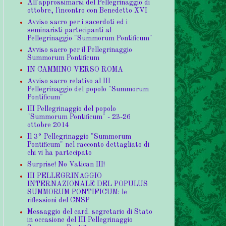
All'approssimarsi del Pellegrinaggio di
ottobre, l'incontro con Benedetto XVI
Avviso sacro per i sacerdoti ed i
seminaristi partecipanti al
Pellegrinaggio "Summorum Pontificum"
Avviso sacro per il Pellegrinaggio
Summorum Pontificum
IN CAMMINO VERSO ROMA
Avviso sacro relativo al III
Pellegrinaggio del popolo "Summorum
Pontificum"
III Pellegrinaggio del popolo
"Summorum Pontificum" - 23-26
ottobre 2014
Il 3° Pellegrinaggio "Summorum
Pontificum" nel racconto dettagliato di
chi vi ha partecipato
Surprise! No Vatican III!
III PELLEGRINAGGIO
INTERNAZIONALE DEL POPULUS
SUMMORUM PONTIFICUM: le
riflessioni del CNSP
Messaggio del card. segretario di Stato
in occasione del III Pellegrinaggio