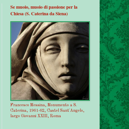
Se muoio, muoio di passione per la
Chiesa (S. Caterina da Siena)
Francesco Messina, Monumento a S.
Caterina, 1961-62, Castel Sant'Angelo,
largo Giovanni XXIII, Roma