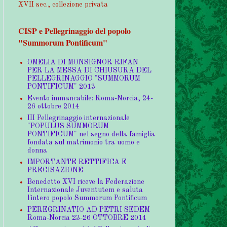
XVII sec., collezione privata
CISP e Pellegrinaggio del popolo
"Summorum Pontificum"
OMELIA DI MONSIGNOR RIFAN
PER LA MESSA DI CHIUSURA DEL
PELLEGRINAGGIO "SUMMORUM
PONTIFICUM" 2013
Evento immancabile: Roma-Norcia, 24-
26 ottobre 2014
III Pellegrinaggio internazionale
"POPULUS SUMMORUM
PONTIFICUM" nel segno della famiglia
fondata sul matrimonio tra uomo e
donna
IMPORTANTE RETTIFICA E
PRECISAZIONE
Benedetto XVI riceve la Federazione
Internazionale Juventutem e saluta
l'intero popolo Summorum Pontificum
PEREGRINATIO AD PETRI SEDEM
Roma-Norcia 23-26 OTTOBRE 2014