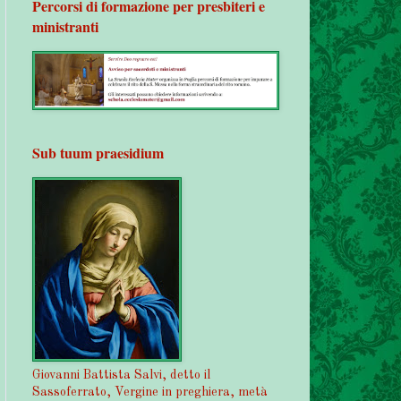
Percorsi di formazione per presbiteri e
ministranti
Sub tuum praesidium
Giovanni Battista Salvi, detto il
Sassoferrato, Vergine in preghiera, metà