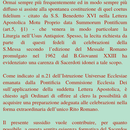
Ormai sempre più frequentemente ed in modo sempre più
diffuso si assiste alla spontanea
costituzione di quel coetus
fidelium - citato da S.S. Benedetto XVI nella Lettera
Apostolica Motu
Proprio data Summorum Pontificum
(art.5, §1) - che venera in modo particolare la
Liturgia
nell’Usus Antiquior. Spesso, la lecita richiesta da
parte di questi fedeli di celebrazioni della
S.Messa
secondo l’edizione del Messale Romano
promulgato nel 1962 dal B.Giovanni XXIII ha
evidenziato
una carenza di Sacerdoti idonei a tale scopo.
Come indicato al n.21 dell’Istruzione Universae Ecclesiae
emanata dalla Pontificia
Commisione Ecclesia Dei
sull’applicazione della suddetta Lettera Apostolica, è
chiesto agli
Ordinari di offrire al clero la possibilità di
acquisire una preparazione adeguata alle celebrazioni
nella
forma extraordinaria dell’unico Rito Romano.
Il presente sussidio vuole contribuire, per quanto
possibile, a questa sentita esigenza
formativa del Sacerdos