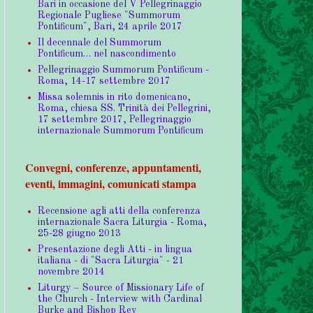
Bari in occasione del V Pellegrinaggio
Regionale Pugliese "Summorum
Pontificum", Bari, 24 aprile 2017
Il decennale del Summorum
Pontificum… nel nascondimento
Pellegrinaggio Summorum Pontificum -
Roma, 14-17 settembre 2017
Missa solemnis in rito domenicano,
Roma, chiesa SS. Trinità dei Pellegrini,
17 settembre 2017, Pellegrinaggio
internazionale Summorum Pontificum
Convegni, conferenze, appuntamenti,
eventi, immagini, comunicati stampa
Recensione agli atti della conferenza
internazionale Sacra Liturgia - Roma,
25-28 giugno 2013
Presentazione degli Atti - in lingua
italiana - di "Sacra Liturgia" - 21
novembre 2014
Liturgy – Source of Missionary Life of
the Church - Interview with Cardinal
Burke and Bishop Rey