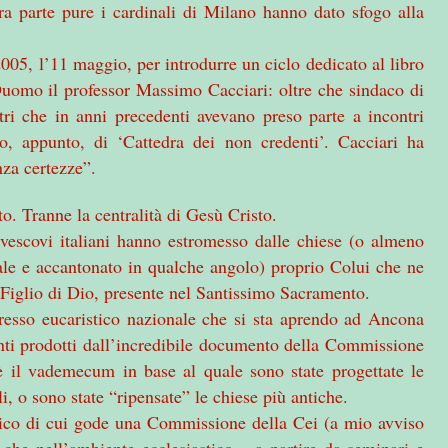
ra parte pure i cardinali di Milano hanno dato sfogo alla
005, l’11 maggio, per introdurre un ciclo dedicato al libro
Duomo il professor Massimo Cacciari: oltre che sindaco di
tri che in anni precedenti avevano preso parte a incontri
lo, appunto, di ‘Cattedra dei non credenti’. Cacciari ha
nza certezze”.
o. Tranne la centralità di Gesù Cristo.
i vescovi italiani hanno estromesso dalle chiese (o almeno
rale e accantonato in qualche angolo) proprio Colui che ne
l Figlio di Dio, presente nel Santissimo Sacramento.
esso eucaristico nazionale che si sta aprendo ad Ancona
anti prodotti dall’incredibile documento della Commissione
è il vademecum in base al quale sono state progettate le
li, o sono state “ripensate” le chiese più antiche.
ogico di cui gode una Commissione della Cei (a mio avviso
che nell’ambiente ecclesiastico – a partire da seminari e