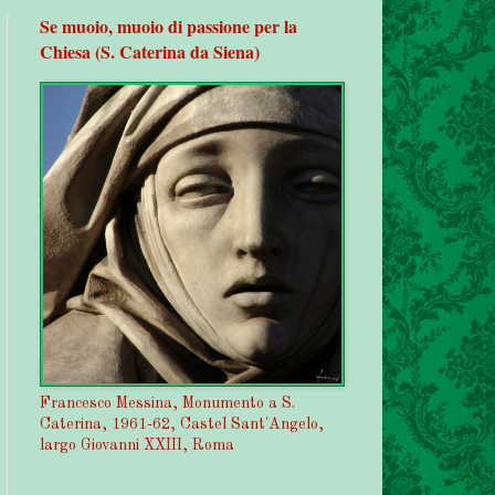
Se muoio, muoio di passione per la
Chiesa (S. Caterina da Siena)
Francesco Messina, Monumento a S.
Caterina, 1961-62, Castel Sant'Angelo,
largo Giovanni XXIII, Roma