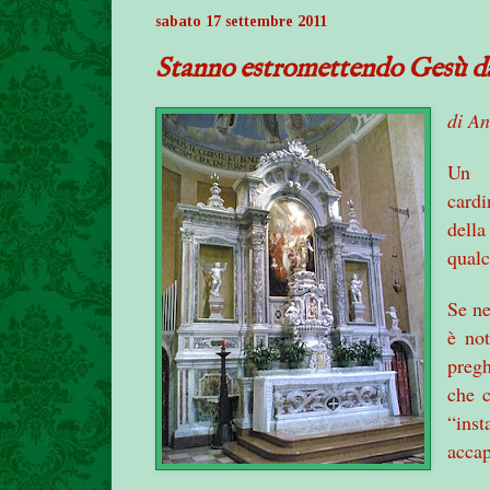
sabato 17 settembre 2011
Stanno estromettendo Gesù da
di An
Un g
card
dell
qualc
Se ne
è not
pregh
che c
“inst
accap