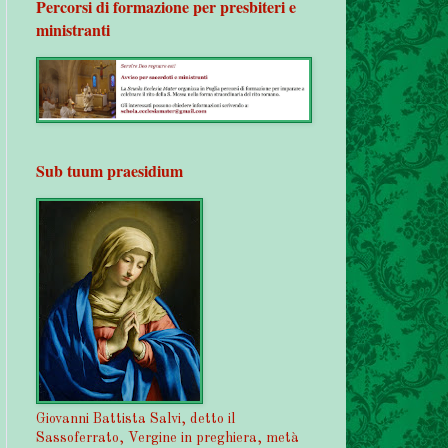
Percorsi di formazione per presbiteri e
ministranti
Sub tuum praesidium
Giovanni Battista Salvi, detto il
Sassoferrato, Vergine in preghiera, metà