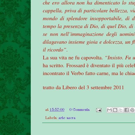
che ero allora non ha dimenticato lo stu
cappella, priva di particolare bellezza, 
mondo di splendore insopportabile, di d
tempo la presenza di Dio, di quel Dio, di 
se non nell’immaginazione degli uomin
dilagavano insieme gioia e dolcezza, un fl
il ricordo”
.
La sua vita ne fu capovolta.
“Insisto. Fu 
ha scritto. Frossard è diventato il più cel
incontrato il Verbo fatto carne, ma le chia
tratto da Libero del 3 settembre 2011
at
15:57:00
0 Comments
Labels:
arte sacra