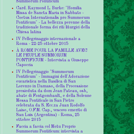
Summorum Pontificum
Card. Raymond L. Burke: "Homilia
Missa de Sancta Maria in Sabbato -
Coetus Internationalis pro Summorum
Pontificum" - La bellezza perenne della
tradizionale forma dei riti liturgici della
Chiesa latina
IV Pellegrinaggio internazionale a
Roma - 22-25 ottobre 2015
À ROME POUR LA FAMILLE AVEC
LE PEUPLE SUMMORUM
PONTIFICUM - Intervista a Giuseppe
Capoccia
IV Pellegrinaggio "Summorum
Pontificum" - Immagini dell'Adorazione
eucaristica nella Basilica di San
Lorenzo in Damaso, della Processione
presieduta da dom Jean Pateau, osb,
abate di Fontgombault, e della Solenne
Messa Pontificale in San Pietro
celebrata da S. Ecc.za Juan Rodolfo
Laise, O.F.M. Cap., vescovo emerito di
San Luis (Argentina) - Roma, 25
ottobre 2015
Faccia a faccia col Motu Proprio
Summorum Pontificum: intervista a