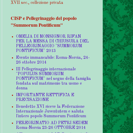
XVII sec., collezione privata
CISP e Pellegrinaggio del popolo
"Summorum Pontificum"
OMELIA DI MONSIGNOR RIFAN
PER LA MESSA DI CHIUSURA DEL
PELLEGRINAGGIO "SUMMORUM
PONTIFICUM" 2013
Evento immancabile: Roma-Norcia, 24-
26 ottobre 2014
III Pellegrinaggio internazionale
"POPULUS SUMMORUM
PONTIFICUM" nel segno della famiglia
fondata sul matrimonio tra uomo e
donna
IMPORTANTE RETTIFICA E
PRECISAZIONE
Benedetto XVI riceve la Federazione
Internazionale Juventutem e saluta
l'intero popolo Summorum Pontificum
PEREGRINATIO AD PETRI SEDEM
Roma-Norcia 23-26 OTTOBRE 2014