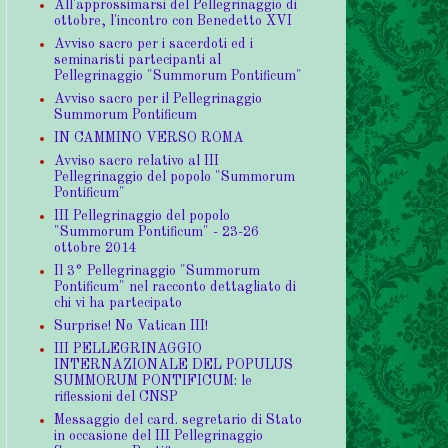
All'approssimarsi del Pellegrinaggio di
ottobre, l'incontro con Benedetto XVI
Avviso sacro per i sacerdoti ed i
seminaristi partecipanti al
Pellegrinaggio "Summorum Pontificum"
Avviso sacro per il Pellegrinaggio
Summorum Pontificum
IN CAMMINO VERSO ROMA
Avviso sacro relativo al III
Pellegrinaggio del popolo "Summorum
Pontificum"
III Pellegrinaggio del popolo
"Summorum Pontificum" - 23-26
ottobre 2014
Il 3° Pellegrinaggio "Summorum
Pontificum" nel racconto dettagliato di
chi vi ha partecipato
Surprise! No Vatican III!
III PELLEGRINAGGIO
INTERNAZIONALE DEL POPULUS
SUMMORUM PONTIFICUM: le
riflessioni del CNSP
Messaggio del card. segretario di Stato
in occasione del III Pellegrinaggio