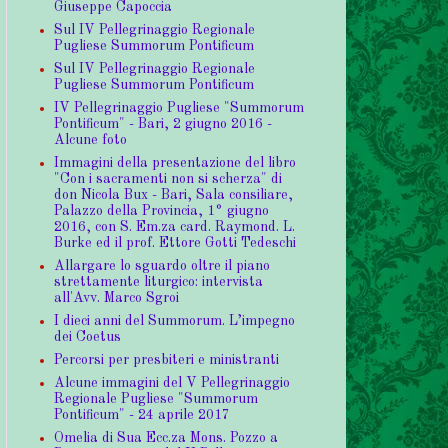
Giuseppe Capoccia
Sul IV Pellegrinaggio Regionale
Pugliese Summorum Pontificum
Sul IV Pellegrinaggio Regionale
Pugliese Summorum Pontificum
IV Pellegrinaggio Pugliese "Summorum
Pontificum" - Bari, 2 giugno 2016 -
Alcune foto
Immagini della presentazione del libro
"Con i sacramenti non si scherza" di
don Nicola Bux - Bari, Sala consiliare,
Palazzo della Provincia, 1° giugno
2016, con S. Em.za card. Raymond. L.
Burke ed il prof. Ettore Gotti Tedeschi
Allargare lo sguardo oltre il piano
strettamente liturgico: intervista
all'Avv. Marco Sgroi
I dieci anni del Summorum. L’impegno
dei Coetus
Percorsi per presbiteri e ministranti
Alcune immagini del V Pellegrinaggio
Regionale Pugliese "Summorum
Pontificum" - 24 aprile 2017
Omelia di Sua Ecc.za Mons. Pozzo a