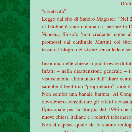
D’alt
“creatività”.
Leggo dal sito di Sandro Magister: “Nel 2
di Giobbe è stato chiamato a parlare in 
Venezia, filosofo ‘non credente’ come al
promossi dal cardinale Martini col tito
tessuto l’elogio del vivere senza fede e se
Insomma nelle chiese si può trovare di tutt
Infatti – nella disattenzione generale – 
vistosamente allontanato dall’altare cent
sarebbe il legittimo “proprietario”, cioè i
Non sembri una banale battuta. Al Congr
dovrebbero considerare gli effetti devast
Episcopale per la liturgia del 1996 che 
nuove chiese italiane e i relativi tabernaco
Non si capisce quale sia lo statuto teol
nessuno). Ma la cosa singolare è questa: 