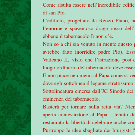
Come risulta essere nell’incredibile edifi
di san Pio.
L’edificio, progettato da Renzo Piano, n
l’enorme e spaventoso drago rosso dell’a
ebbene il tabernacolo lì non c’è.
Non so a chi sia venuto in mente questo p
avrebbe fatto inorridire padre Pio). Es
Vaticano II, visto che l’istruzione post
luogo ordinario del tabernacolo deve esser
E non piace nemmeno al Papa come si ved
dove egli sottolinea il legame strettissimo
Sottolineatura emersa dall’XI Sinodo dei 
eminenza del tabernacolo.
Basterà per tornare sulla retta via? Ni
aperta contestazione al Papa – tenuto 
restaurato la libertà di celebrare anche co
Purtroppo le idee sbagliate dei liturgisti