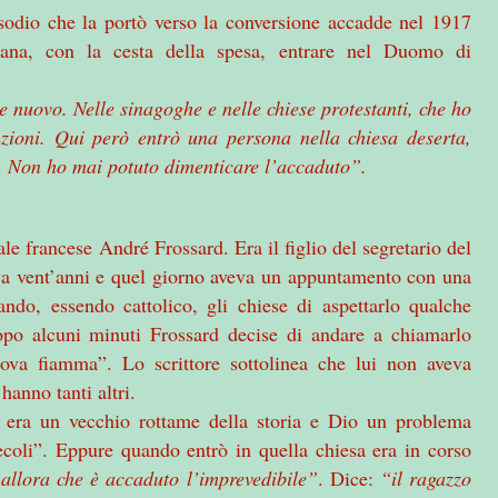
sodio che la portò verso la conversione accadde nel 1917
lana, con la cesta della spesa, entrare nel Duomo di
nuovo. Nelle sinagoghe e nelle chiese protestanti, che ho
unzioni. Qui però entrò una persona nella chiesa deserta,
o. Non ho mai potuto dimenticare l’accaduto”.
ale francese André Frossard. Era il figlio del segretario del
eva vent’anni e quel giorno aveva un appuntamento con una
do, essendo cattolico, gli chiese di aspettarlo qualche
opo alcuni minuti Frossard decise di andare a chiamarlo
uova fiamma”. Lo scrittore sottolinea che lui non aveva
hanno tanti altri.
ne era un vecchio rottame della storia e Dio un problema
ecoli”. Eppure quando entrò in quella chiesa era in corso
allora che è accaduto l’imprevedibile”
. Dice:
“il ragazzo