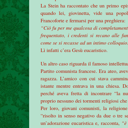
La Stein ha raccontato che un primo epi
quando lei, giovinetta, vide una popo
Francoforte e fermarsi per una preghiera:
“Ciò fu per me qualcosa di completamente 
frequentato, i credenti si recano alle f
come se si recasse ad un intimo colloqui
Lì infatti c’era Gesù eucaristico.
Un altro caso riguarda il famoso intellettu
Partito comunista francese. Era ateo, av
ragazza. L’amico con cui stava camminan
istante mentre entrava in una chiesa. D
perché aveva fretta di incontrare “la n
proprio nessuno dei tormenti religiosi che 
Per loro, giovani comunisti, la religio
“risolto in senso negativo da due o tre s
un’adorazione eucaristica e, racconta,
“è 