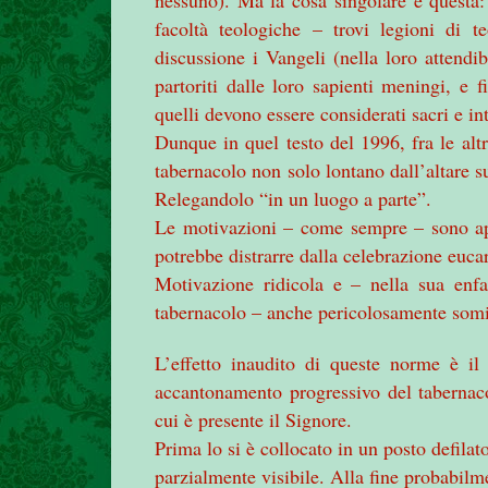
facoltà teologiche – trovi legioni di t
discussione i Vangeli (nella loro attendibi
partoriti dalle loro sapienti meningi, e
quelli devono essere considerati sacri e in
Dunque in quel testo del 1996, fra le altr
tabernacolo non solo lontano dall’altare su
Relegandolo “in un luogo a parte”.
Le motivazioni – come sempre – sono app
potrebbe distrarre dalla celebrazione eucar
Motivazione ridicola e – nella sua enfas
tabernacolo – anche pericolosamente somigl
L’effetto inaudito di queste norme è il
accantonamento progressivo del tabernaco
cui è presente il Signore.
Prima lo si è collocato in un posto defilat
parzialmente visibile. Alla fine probabilme