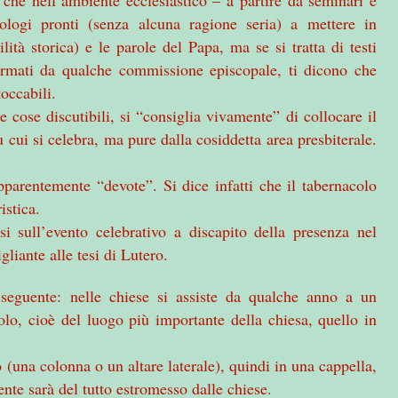
eologi pronti (senza alcuna ragione seria) a mettere in
lità storica) e le parole del Papa, ma se si tratta di testi
 firmati da qualche commissione episcopale, ti dicono che
toccabili.
e cose discutibili, si “consiglia vivamente” di collocare il
 cui si celebra, ma pure dalla cosiddetta area presbiterale.
arentemente “devote”. Si dice infatti che il tabernacolo
istica.
i sull’evento celebrativo a discapito della presenza nel
iante alle tesi di Lutero.
 seguente: nelle chiese si assiste da qualche anno a un
lo, cioè del luogo più importante della chiesa, quello in
o (una colonna o un altare laterale), quindi in una cappella,
nte sarà del tutto estromesso dalle chiese.