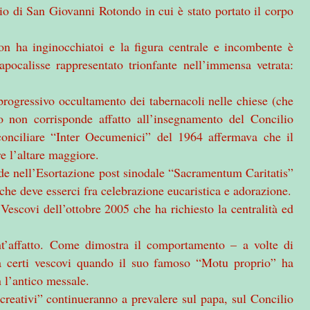
cio di San
Giovanni Rotondo
in cui è stato portato il corpo
on ha inginocchiatoi e la figura centrale e incombente è
pocalisse rappresentato trionfante nell’immensa vetrata:
rogressivo occultamento dei tabernacoli nelle chiese (che
so non corrisponde affatto all’insegnamento del Concilio
-conciliare “Inter Oecumenici” del 1964 affermava che il
e l’altare maggiore.
e nell’Esortazione post sinodale “Sacramentum Caritatis”
 che deve esserci fra celebrazione eucaristica e adorazione.
Vescovi dell’ottobre 2005 che ha richiesto la centralità ed
ent’affatto. Come dimostra il comportamento – a volte di
da certi vescovi quando il suo famoso “Motu proprio” ha
n l’antico messale.
 “creativi” continueranno a prevalere sul papa, sul Concilio