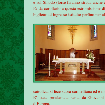
e sul Sinodo (forse faranno strada anche
Fa da corollario a questa estromissione di
biglietto di ingresso istituito perfino per
cattolica, si fece suora carmelitana ed è m
E’ stata proclamata santa da Giovanni
d’Europa.